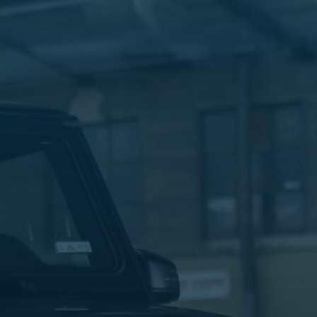
الليموزين
في
مطار
القاهرة
ليموزين
الاسكندرية
شركات
توصيل
مطار
برج
العرب
تاكسي
المطار
شركات
توصيل
من
مطار
القاهرة
تاكسي