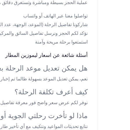
عملية الحجز بسيطة ومباشرة وتستغرق دقائق 
ليموزين
مطار
تواصلوا معنا عبر الهاتف أو واتساب
اكتوبر
شاركونا تفاصيل الرحلة (الموعد، الوجهة، عدد ال
ليموزين
العجوزه
نؤكد لكم الحجز ونرسل تفاصيل السائق والمركب
ليموزين
استمتعوا برحلة مريحة وآمنة
مطار
القاهرة
أسئلة شائعة عن اسعار ليموزين المطار
أسعار
هل يمكن تعديل موعد الرحلة بع
ليموزين
فيصل
نعم، يمكن تعديل الموعد بسهولة طالما تم إخبارن
ليموزين
مطار
كيف أعرف تكلفة الرحلة؟
القاهرة
الخط
نوفر لكم عرض سعر واضح فور معرفة تفاصيل رحل
الساخن
ماذا لو تأخرت رحلتي الجوية أ
ليموزين
الهرم
نتابع تحديثات المواعيد ونتكيف مع أي تأخير طار