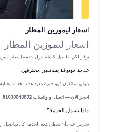
ليموزين
الإسكندرية
من
مطار
اسعار ليموزين المطار
القاهرة
ليموزين
اسعار ليموزين المطار
مطار
العاصمة
نوفر لكم تفاصيل كاملة حول خدمة اسعار ليموز
الادارية
ليموزين
خدمة موثوقة بسائقين محترفين
البحر
الأحمر
يتولى سائقون ذوو خبرة تنفيذ هذه الخدمة بعناية 
من
مطار
احجز الآن — اتصل أو واتساب 01000948802.
القاهرة
تاكسي
ماذا تشمل الخدمة؟
العاصمة
ليموزين
نحرص على أن تغطي هذه الخدمة كل تفاصيل رحلت
السخنة