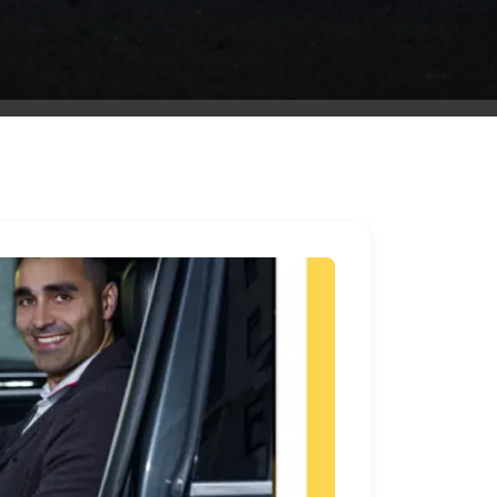
ليموزين
مطار
مرسي
مطروح
شركه
ليموزين
في
القاهره
ليموزين
مطار
الغردقة
ليموزين
اسكندرية
القاهرة
ليموزين
مطار
شرم
الشيخ