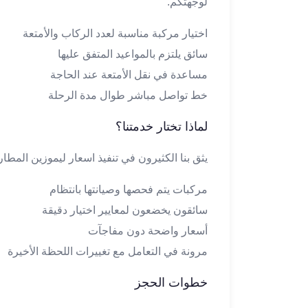
لوجهتكم.
تاكسي
لندن
اختيار مركبة مناسبة لعدد الركاب والأمتعة
ليموزين
سائق يلتزم بالمواعيد المتفق عليها
القاهرة
مساعدة في نقل الأمتعة عند الحاجة
اسكندرية
خط تواصل مباشر طوال مدة الرحلة
تاكسي
اسكندريه
لماذا تختار خدمتنا؟
ليموزين
المطار
يثق بنا الكثيرون في تنفيذ اسعار ليموزين المطار
الخط
الساخن
مركبات يتم فحصها وصيانتها بانتظام
ليموزين
سائقون يخضعون لمعايير اختيار دقيقة
دمياط
أسعار واضحة دون مفاجآت
ليموزين
توصيل
مرونة في التعامل مع تغييرات اللحظة الأخيرة
المطار
خطوات الحجز
ليموزين
الدقي