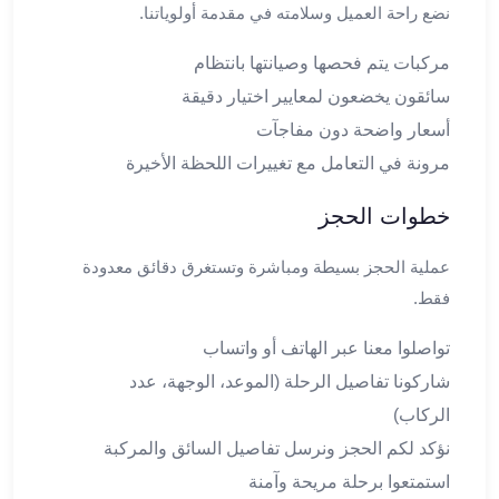
من
نضع راحة العميل وسلامته في مقدمة أولوياتنا.
مطار
برج
مركبات يتم فحصها وصيانتها بانتظام
العرب
سائقون يخضعون لمعايير اختيار دقيقة
الى
أسعار واضحة دون مفاجآت
الساحل
مرونة في التعامل مع تغييرات اللحظة الأخيرة
الشمالي
ليموزين
خطوات الحجز
المنوفية
مطار
عملية الحجز بسيطة ومباشرة وتستغرق دقائق معدودة
القاهرة
فقط.
ليموزين
ليموزين
تواصلوا معنا عبر الهاتف أو واتساب
البحيرة
شاركونا تفاصيل الرحلة (الموعد، الوجهة، عدد
ليموزين
بلطيم
الركاب)
ليموزين
نؤكد لكم الحجز ونرسل تفاصيل السائق والمركبة
بورسعيد
استمتعوا برحلة مريحة وآمنة
ليموزين