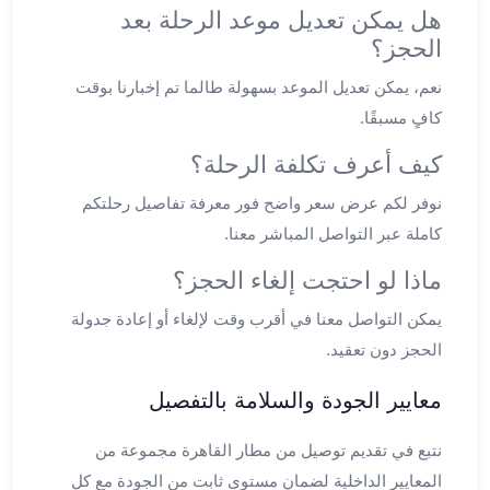
ليموزين
هل يمكن تعديل موعد الرحلة بعد
المحلة
الحجز؟
الكبرى
ليموزين
نعم، يمكن تعديل الموعد بسهولة طالما تم إخبارنا بوقت
السويس
كافٍ مسبقًا.
ليموزين
كيف أعرف تكلفة الرحلة؟
العين
السخنة
نوفر لكم عرض سعر واضح فور معرفة تفاصيل رحلتكم
ليموزين
كاملة عبر التواصل المباشر معنا.
الغردقة
ليموزين
ماذا لو احتجت إلغاء الحجز؟
شرم
يمكن التواصل معنا في أقرب وقت لإلغاء أو إعادة جدولة
الشيخ
الحجز دون تعقيد.
ليموزين
مرسي
معايير الجودة والسلامة بالتفصيل
علم
خدمة
نتبع في تقديم توصيل من مطار القاهرة مجموعة من
اهلا
المعايير الداخلية لضمان مستوى ثابت من الجودة مع كل
مطار