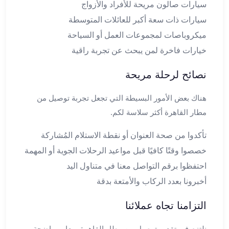
سيارات صالون مريحة للأفراد والأزواج
ليموزين
سيارات ذات سعة أكبر للعائلات المتوسطة
العاشر
ميكروباصات لمجموعات العمل أو السياحة
من
رمضان
خيارات فاخرة لمن يبحث عن تجربة راقية
ليموزين
نصائح لرحلة مريحة
الزمالك
ليموزين
هناك بعض الأمور البسيطة التي تجعل تجربة توصيل من
مصر
الجديدة
مطار القاهرة أكثر سلاسة لكم.
ليموزين
تأكدوا من صحة العنوان أو نقطة الاستلام المُشاركة
مدينة
نصر
خصصوا وقتًا كافيًا قبل مواعيد الرحلات الجوية أو المهمة
ليموزين
احتفظوا برقم التواصل معنا في متناول اليد
القاهرة
أخبرونا بعدد الركاب والأمتعة بدقة
ليموزين
مصر
التزامنا تجاه عملائنا
ليموزين
العجمي
نلتزم في تقديم توصيل من مطار القاهرة بمعايير واضحة