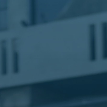
الليموزين
في
مطار
القاهرة
ليموزين
الاسكندرية
شركات
توصيل
مطار
برج
العرب
تاكسي
المطار
شركات
توصيل
من
مطار
القاهرة
تاكسي