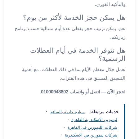
والتأكيد الفوري.
من
مطار
هل يمكن حجز الخدمة لأكثر من يوم؟
القاهرة
الي
نعم، يمكن ترتيب حجز يغطي عدة أيام متتالية حسب برنامج
الاسكندرية
زيارتكم.
تأجير
هل تتوفر الخدمة في أيام العطلات
سيارات
مطار
الرسمية؟
برج
نعمل خلال معظم الأيام بما في ذلك العطلات، مع أهمية
العرب
التنسيق المسبق في هذه الفترات.
أسعار
توصيل
احجز الآن — اتصل أو واتساب 01000948802.
مطار
برج
العرب
·
خدمات مرتبطة:
سيارة خاصة بالسائق
توصيل
·
ليموزين الاسكندرية القاهرة
مطار
·
شركات الليموزين فى القاهرة
برج
·
شركات ليموزين في الاسكندرية