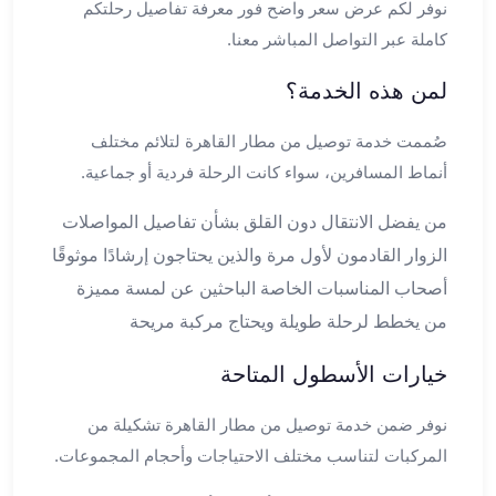
نوفر لكم عرض سعر واضح فور معرفة تفاصيل رحلتكم
ليموزين
اون
كاملة عبر التواصل المباشر معنا.
لاين
لمن هذه الخدمة؟
ليموزين
الشروق
صُممت خدمة توصيل من مطار القاهرة لتلائم مختلف
ليموزين
مدينتي
أنماط المسافرين، سواء كانت الرحلة فردية أو جماعية.
ليموزين
من يفضل الانتقال دون القلق بشأن تفاصيل المواصلات
الرحاب
ليموزين
الزوار القادمون لأول مرة والذين يحتاجون إرشادًا موثوقًا
التجمع
أصحاب المناسبات الخاصة الباحثين عن لمسة مميزة
الخامس
من يخطط لرحلة طويلة ويحتاج مركبة مريحة
ليموزين
القاهرة
خيارات الأسطول المتاحة
الجديدة
ليموزين
نوفر ضمن خدمة توصيل من مطار القاهرة تشكيلة من
المقطم
المركبات لتناسب مختلف الاحتياجات وأحجام المجموعات.
ليموزين
المعادي