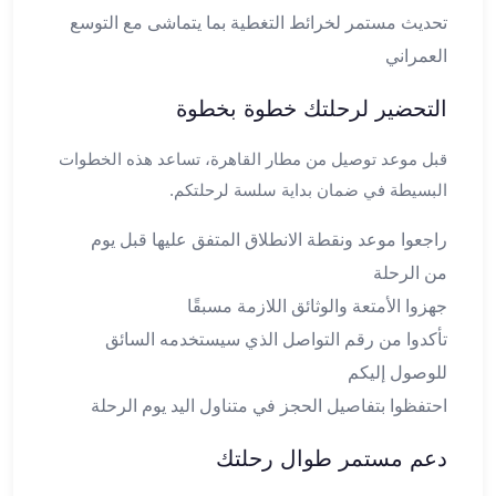
في
تحديث مستمر لخرائط التغطية بما يتماشى مع التوسع
الاسكندرية
العمراني
ليموزين
اسكندريه
التحضير لرحلتك خطوة بخطوة
ليموزين
الاسكندريه
قبل موعد توصيل من مطار القاهرة، تساعد هذه الخطوات
مطروح
البسيطة في ضمان بداية سلسة لرحلتكم.
ليموزين
القاهرة
راجعوا موعد ونقطة الانطلاق المتفق عليها قبل يوم
الاسكندرية
من الرحلة
ليموزين
جهزوا الأمتعة والوثائق اللازمة مسبقًا
الاسكندريه
الغردقه
تأكدوا من رقم التواصل الذي سيستخدمه السائق
تأجير
للوصول إليكم
سيارات
احتفظوا بتفاصيل الحجز في متناول اليد يوم الرحلة
الاسكندريه
ليموزين
دعم مستمر طوال رحلتك
مطار