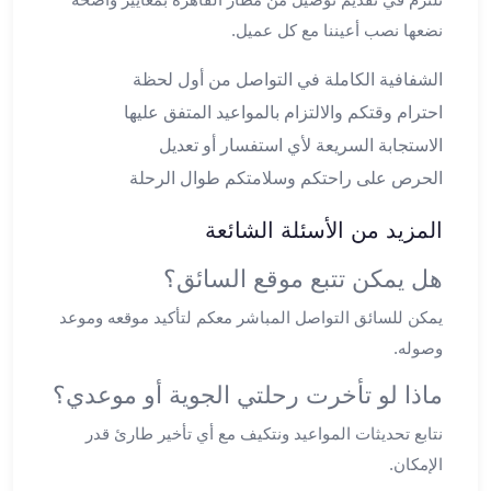
ليموزين
نضعها نصب أعيننا مع كل عميل.
الجيزة
ليموزين
الشفافية الكاملة في التواصل من أول لحظة
رجال
احترام وقتكم والالتزام بالمواعيد المتفق عليها
الاعمال
الاستجابة السريعة لأي استفسار أو تعديل
ليموزين
حدائق
الحرص على راحتكم وسلامتكم طوال الرحلة
الاهرام
المزيد من الأسئلة الشائعة
ليموزين
الشيخ
هل يمكن تتبع موقع السائق؟
زايد
ليموزين
يمكن للسائق التواصل المباشر معكم لتأكيد موقعه وموعد
طنطا
وصوله.
ليموزين
المنصورة
ماذا لو تأخرت رحلتي الجوية أو موعدي؟
ليموزين
نتابع تحديثات المواعيد ونتكيف مع أي تأخير طارئ قدر
كفر
الإمكان.
الشيخ