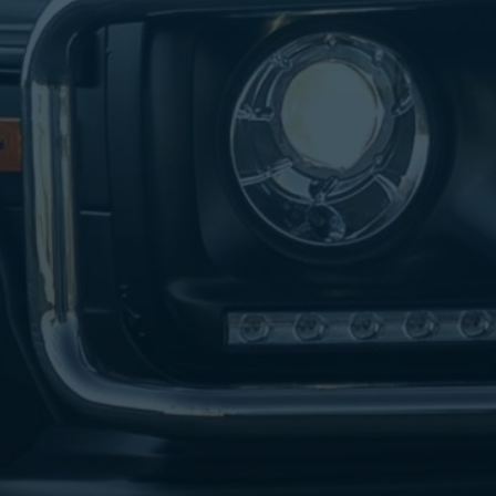
ليموزين
مطار
مرسي
مطروح
شركه
ليموزين
في
القاهره
ليموزين
مطار
الغردقة
ليموزين
اسكندرية
القاهرة
ليموزين
مطار
شرم
الشيخ