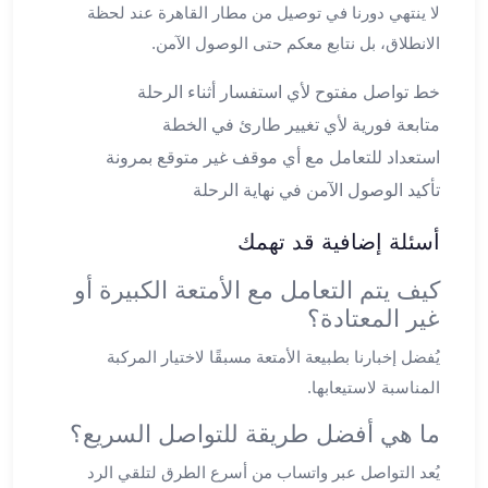
برج
لا ينتهي دورنا في توصيل من مطار القاهرة عند لحظة
العرب
الانطلاق، بل نتابع معكم حتى الوصول الآمن.
والإسكندرية
ليموزين
خط تواصل مفتوح لأي استفسار أثناء الرحلة
اسكندرية
متابعة فورية لأي تغيير طارئ في الخطة
مطار
استعداد للتعامل مع أي موقف غير متوقع بمرونة
القاهرة
ليموزين
تأكيد الوصول الآمن في نهاية الرحلة
الاسكندريه
شرم
أسئلة إضافية قد تهمك
الشيخ
كيف يتم التعامل مع الأمتعة الكبيرة أو
توصيل
غير المعتادة؟
ليموزين
الاسكندريه
يُفضل إخبارنا بطبيعة الأمتعة مسبقًا لاختيار المركبة
سيارات
المناسبة لاستيعابها.
ليموزين
الاسكندرية
ما هي أفضل طريقة للتواصل السريع؟
اسعار
يُعد التواصل عبر واتساب من أسرع الطرق لتلقي الرد
ليموزين