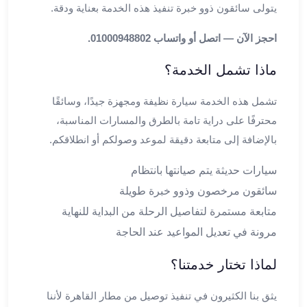
يتولى سائقون ذوو خبرة تنفيذ هذه الخدمة بعناية ودقة.
ليموزين
مايو
احجز الآن — اتصل أو واتساب 01000948802.
ليموزين
من
ماذا تشمل الخدمة؟
مطار
القاهرة
تشمل هذه الخدمة سيارة نظيفة ومجهزة جيدًا، وسائقًا
ليموزين
محترفًا على دراية تامة بالطرق والمسارات المناسبة،
حلوان
بالإضافة إلى متابعة دقيقة لموعد وصولكم أو انطلاقكم.
ليموزين
من
سيارات حديثة يتم صيانتها بانتظام
مطار
سائقون مرخصون وذوو خبرة طويلة
برج
العرب
متابعة مستمرة لتفاصيل الرحلة من البداية للنهاية
إلى
مرونة في تعديل المواعيد عند الحاجة
القاهرة
ليموزين
لماذا تختار خدمتنا؟
الإسماعيلية
ليموزين
يثق بنا الكثيرون في تنفيذ توصيل من مطار القاهرة لأننا