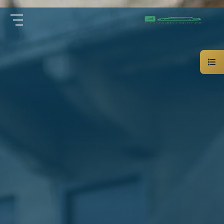
سيارة
الرئيسية
خاصة
بالسائق
من نحن
ليموزين
الاسكندرية
القاهرة
الخدمات
شركات
الليموزين
مقالات
فى
القاهرة
اتصل بنا
شركات
ليموزين
في
01000948802
الاسكندرية
شركات
EN