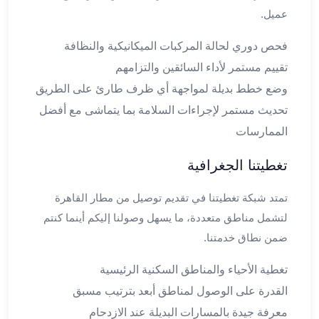
عميل.
القاهرة
ليموزين
فحص دوري لحالة المركبات الميكانيكية والنظافة
ليموزين
مرسيدس
تقييم مستمر لأداء السائقين والتزامهم
ايجار
وضع خطط بديلة لمواجهة أي ظرف طارئ على الطريق
سيارات
تحديث مستمر لإجراءات السلامة بما يتماشى مع أفضل
زفاف
الممارسات
ايجار
سيارات
تغطيتنا الجغرافية
مرسيدس
ايجار
تمتد شبكة تغطيتنا في تقديم توصيل من مطار القاهرة
سيارات
لتشمل مناطق متعددة، ما يسهل وصولنا إليكم أينما كنتم
بالسائق
ضمن نطاق خدمتنا.
خدمة
VIP
تغطية الأحياء والمناطق السكنية الرئيسية
شركات
القدرة على الوصول لمناطق أبعد بترتيب مسبق
تأجير
سيارات
معرفة جيدة بالمسارات البديلة عند الازدحام