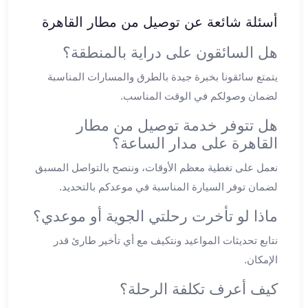
الشرقية
أسئلة شائعة عن توصيل من مطار القاهرة
ليموزين
بنها
هل السائقون على دراية بالمنطقة؟
ليموزين
يتمتع سائقونا بخبرة جيدة بالطرق والمسارات المناسبة
العبور
لضمان وصولكم في الوقت المناسب.
ليموزين
6
هل تتوفر خدمة توصيل من مطار
اكتوبر
القاهرة على مدار الساعة؟
الخط
الساخن
نعمل على تغطية معظم الأوقات، وننصح بالتواصل المسبق
ليموزين
لضمان توفر السيارة المناسبة في موعدكم بالتحديد.
العاصمة
ليموزين
ماذا لو تأخرت رحلتي الجوية أو موعدي؟
الخط
نتابع تحديثات المواعيد ونتكيف مع أي تأخير طارئ قدر
الساخن
الإمكان.
تاكسى
ليموزين
كيف أعرف تكلفة الرحلة؟
مصر