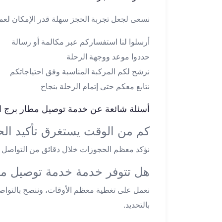
ليموزين
مطار
نسعى لجعل تجربة الحجز سهلة قدر الإمكان لعملا
اكتوبر
أرسلوا لنا استفساركم عبر مكالمة أو رسالة
ليموزين
العجوزه
حددوا موعد ووجهة الرحلة
ليموزين
نرشح لكم المركبة المناسبة وفق احتياجاتكم
مطار
نتابع معكم حتى إتمام الرحلة بنجاح
القاهرة
أسعار
أسئلة شائعة عن خدمة توصيل مطار برج ا
ليموزين
فيصل
كم من الوقت يستغرق تأكيد ال
ليموزين
نؤكد معظم الحجوزات خلال دقائق من التواصل م
مطار
القاهرة
هل تتوفر خدمة خدمة توصيل مط
الخط
الساخن
نعمل على تغطية معظم الأوقات، وننصح بالتواص
ليموزين
بالتحديد.
الهرم