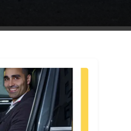
ليموزين
مطار
مرسي
مطروح
شركه
ليموزين
في
القاهره
ليموزين
مطار
الغردقة
ليموزين
اسكندرية
القاهرة
ليموزين
مطار
شرم
الشيخ