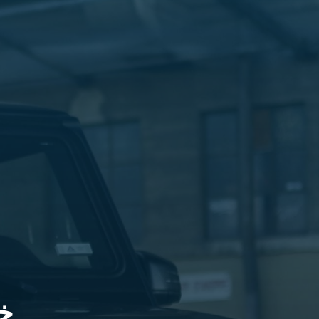
الليموزين
في
مطار
القاهرة
ليموزين
الاسكندرية
شركات
توصيل
مطار
برج
العرب
تاكسي
المطار
شركات
توصيل
من
مطار
القاهرة
خ
تاكسي