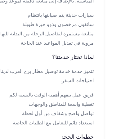
المناسبة، بالإضافة إلى متابعة دقيقة لموعد وصو
تاكسي
لندن
سيارات حديثة يتم صيانتها بانتظام
ليموزين
سائقون مرخصون وذوو خبرة طويلة
القاهرة
متابعة مستمرة لتفاصيل الرحلة من البداية للنهاي
اسكندرية
مرونة في تعديل المواعيد عند الحاجة
تاكسي
اسكندريه
لماذا تختار خدمتنا؟
ليموزين
المطار
تتميز خدمة خدمة توصيل مطار برج العرب لدينا با
الخط
احتياجات السفر.
الساخن
ليموزين
فريق عمل يتفهم أهمية الوقت بالنسبة لكم
دمياط
تغطية واسعة للمناطق والوجهات
ليموزين
توصيل
تواصل واضح وشفاف من أول لحظة
المطار
استعداد دائم للتعامل مع الطلبات الخاصة
ليموزين
الدقي
خطوات الحجز