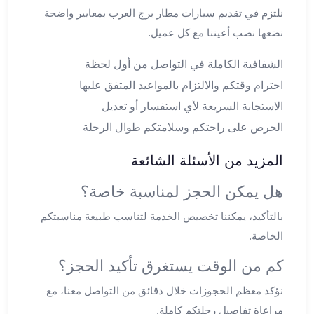
ليموزين
نلتزم في تقديم سيارات مطار برج العرب بمعايير واضحة
الجيزة
نضعها نصب أعيننا مع كل عميل.
ليموزين
رجال
الشفافية الكاملة في التواصل من أول لحظة
الاعمال
احترام وقتكم والالتزام بالمواعيد المتفق عليها
ليموزين
الاستجابة السريعة لأي استفسار أو تعديل
حدائق
الحرص على راحتكم وسلامتكم طوال الرحلة
الاهرام
ليموزين
المزيد من الأسئلة الشائعة
الشيخ
زايد
هل يمكن الحجز لمناسبة خاصة؟
ليموزين
طنطا
بالتأكيد، يمكننا تخصيص الخدمة لتناسب طبيعة مناسبتكم
ليموزين
الخاصة.
المنصورة
كم من الوقت يستغرق تأكيد الحجز؟
ليموزين
كفر
نؤكد معظم الحجوزات خلال دقائق من التواصل معنا، مع
الشيخ
مراعاة تفاصيل رحلتكم كاملة.