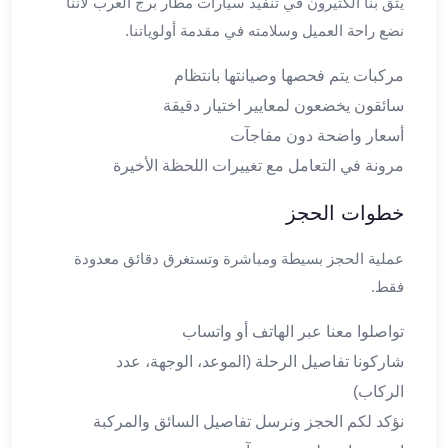
يثق بنا الكثيرون في تنفيذ سيارات مطار برج العرب لأننا
من
مطار
نضع راحة العميل وسلامته في مقدمة أولوياتنا.
برج
مركبات يتم فحصها وصيانتها بانتظام
العرب
الى
سائقون يخضعون لمعايير اختيار دقيقة
الساحل
أسعار واضحة دون مفاجآت
الشمالي
مرونة في التعامل مع تغييرات اللحظة الأخيرة
ليموزين
المنوفية
خطوات الحجز
مطار
القاهرة
عملية الحجز بسيطة ومباشرة وتستغرق دقائق معدودة
ليموزين
فقط.
ليموزين
البحيرة
تواصلوا معنا عبر الهاتف أو واتساب
ليموزين
شاركونا تفاصيل الرحلة (الموعد، الوجهة، عدد
بلطيم
الركاب)
ليموزين
بورسعيد
نؤكد لكم الحجز ونرسل تفاصيل السائق والمركبة
ليموزين