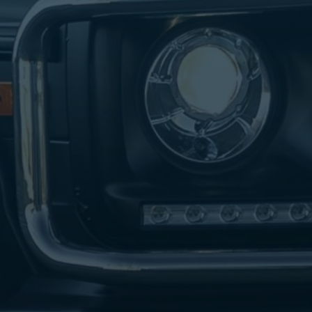
ليموزين
مطار
مرسي
مطروح
شركه
ليموزين
في
القاهره
ليموزين
مطار
الغردقة
ليموزين
اسكندرية
القاهرة
ليموزين
مطار
شرم
الشيخ