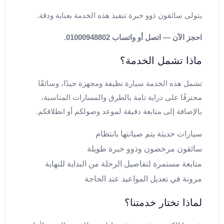
ليموزين
يتولى سائقون ذوو خبرة تنفيذ هذه الخدمة بعناية ودقة.
مايو
ليموزين
احجز الآن — اتصل أو واتساب 01000948802.
من
مطار
ماذا تشمل الخدمة؟
القاهرة
ليموزين
تشمل هذه الخدمة سيارة نظيفة ومجهزة جيدًا، وسائقًا
حلوان
محترفًا على دراية تامة بالطرق والمسارات المناسبة،
ليموزين
بالإضافة إلى متابعة دقيقة لموعد وصولكم أو انطلاقكم.
من
مطار
سيارات حديثة يتم صيانتها بانتظام
برج
سائقون مرخصون وذوو خبرة طويلة
العرب
متابعة مستمرة لتفاصيل الرحلة من البداية للنهاية
إلى
القاهرة
مرونة في تعديل المواعيد عند الحاجة
ليموزين
لماذا تختار خدمتنا؟
الإسماعيلية
ليموزين