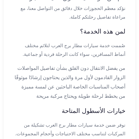
ليموزين
نؤكد معظم الحجوزات خلال دقائق من التواصل معنا، مع
اون
مراعاة تفاصيل رحلتكم كاملة.
لاين
ليموزين
لمن هذه الخدمة؟
الشروق
ليموزين
صُممت خدمة سيارات مطار برج العرب لتلائم مختلف
مدينتي
أنماط المسافرين، سواء كانت الرحلة فردية أو جماعية.
ليموزين
الرحاب
من يفضل الانتقال دون القلق بشأن تفاصيل المواصلات
ليموزين
الزوار القادمون لأول مرة والذين يحتاجون إرشادًا موثوقًا
التجمع
الخامس
أصحاب المناسبات الخاصة الباحثين عن لمسة مميزة
ليموزين
من يخطط لرحلة طويلة ويحتاج مركبة مريحة
القاهرة
الجديدة
خيارات الأسطول المتاحة
ليموزين
المقطم
نوفر ضمن خدمة سيارات مطار برج العرب تشكيلة من
ليموزين
المركبات لتناسب مختلف الاحتياجات وأحجام المجموعات.
المعادي