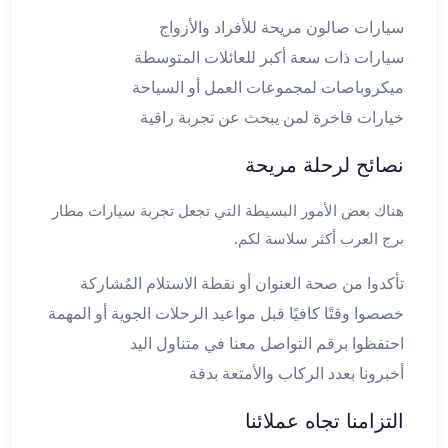
ليموزين
سيارات صالون مريحة للأفراد والأزواج
العاشر
سيارات ذات سعة أكبر للعائلات المتوسطة
من
ميكروباصات لمجموعات العمل أو السياحة
رمضان
خيارات فاخرة لمن يبحث عن تجربة راقية
ليموزين
الزمالك
نصائح لرحلة مريحة
ليموزين
مصر
هناك بعض الأمور البسيطة التي تجعل تجربة سيارات مطار
الجديدة
برج العرب أكثر سلاسة لكم.
ليموزين
مدينة
تأكدوا من صحة العنوان أو نقطة الاستلام المُشاركة
نصر
خصصوا وقتًا كافيًا قبل مواعيد الرحلات الجوية أو المهمة
ليموزين
القاهرة
احتفظوا برقم التواصل معنا في متناول اليد
ليموزين
أخبرونا بعدد الركاب والأمتعة بدقة
مصر
ليموزين
التزامنا تجاه عملائنا
العجمي