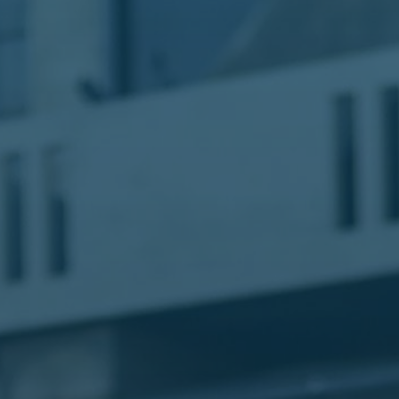
الليموزين
في
مطار
القاهرة
ليموزين
الاسكندرية
شركات
توصيل
مطار
برج
العرب
تاكسي
المطار
شركات
توصيل
من
مطار
القاهرة
تاكسي