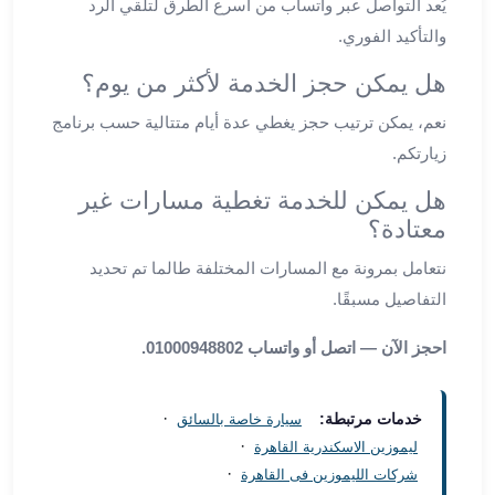
يُعد التواصل عبر واتساب من أسرع الطرق لتلقي الرد
من
والتأكيد الفوري.
مطار
القاهرة
هل يمكن حجز الخدمة لأكثر من يوم؟
الي
نعم، يمكن ترتيب حجز يغطي عدة أيام متتالية حسب برنامج
الاسكندرية
تأجير
زيارتكم.
سيارات
هل يمكن للخدمة تغطية مسارات غير
مطار
معتادة؟
برج
العرب
نتعامل بمرونة مع المسارات المختلفة طالما تم تحديد
أسعار
التفاصيل مسبقًا.
توصيل
مطار
احجز الآن — اتصل أو واتساب 01000948802.
برج
العرب
توصيل
·
خدمات مرتبطة:
سيارة خاصة بالسائق
مطار
·
ليموزين الاسكندرية القاهرة
برج
·
شركات الليموزين فى القاهرة