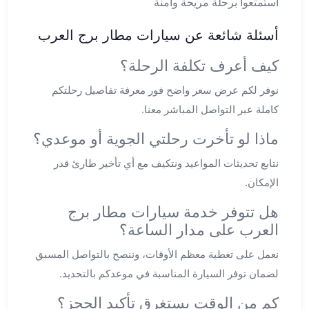
استمتعوا برحلة مريحة وآمنة
الشرقية
ليموزين
أسئلة شائعة عن سيارات مطار برج العرب
بنها
كيف أعرف تكلفة الرحلة؟
ليموزين
العبور
نوفر لكم عرض سعر واضح فور معرفة تفاصيل رحلتكم
ليموزين
كاملة عبر التواصل المباشر معنا.
6
اكتوبر
ماذا لو تأخرت رحلتي الجوية أو موعدي؟
الخط
نتابع تحديثات المواعيد ونتكيف مع أي تأخير طارئ قدر
الساخن
ليموزين
الإمكان.
العاصمة
هل تتوفر خدمة سيارات مطار برج
ليموزين
العرب على مدار الساعة؟
الخط
الساخن
نعمل على تغطية معظم الأوقات، وننصح بالتواصل المسبق
تاكسى
لضمان توفر السيارة المناسبة في موعدكم بالتحديد.
ليموزين
مصر
كم من الوقت يستغرق تأكيد الحجز؟