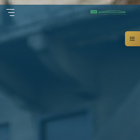
سيارة
الرئيسية
خاصة
بالسائق
من نحن
ليموزين
الاسكندرية
القاهرة
الخدمات
شركات
الليموزين
مقالات
فى
القاهرة
اتصل بنا
شركات
ليموزين
في
01000948802
الاسكندرية
شركات
EN