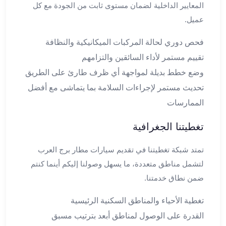
المعايير الداخلية لضمان مستوى ثابت من الجودة مع كل
القاهرة
عميل.
ليموزين
ليموزين
فحص دوري لحالة المركبات الميكانيكية والنظافة
مرسيدس
تقييم مستمر لأداء السائقين والتزامهم
ايجار
وضع خطط بديلة لمواجهة أي ظرف طارئ على الطريق
سيارات
زفاف
تحديث مستمر لإجراءات السلامة بما يتماشى مع أفضل
ايجار
الممارسات
سيارات
مرسيدس
تغطيتنا الجغرافية
ايجار
سيارات
تمتد شبكة تغطيتنا في تقديم سيارات مطار برج العرب
بالسائق
لتشمل مناطق متعددة، ما يسهل وصولنا إليكم أينما كنتم
خدمة
ضمن نطاق خدمتنا.
VIP
شركات
تغطية الأحياء والمناطق السكنية الرئيسية
تأجير
القدرة على الوصول لمناطق أبعد بترتيب مسبق
سيارات