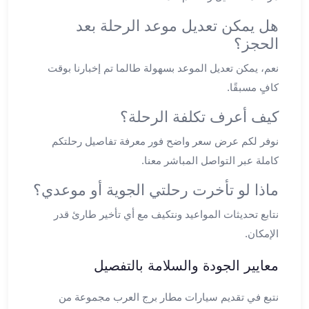
ليموزين
المحلة
هل يمكن تعديل موعد الرحلة بعد
الكبرى
الحجز؟
ليموزين
نعم، يمكن تعديل الموعد بسهولة طالما تم إخبارنا بوقت
السويس
كافٍ مسبقًا.
ليموزين
العين
كيف أعرف تكلفة الرحلة؟
السخنة
ليموزين
نوفر لكم عرض سعر واضح فور معرفة تفاصيل رحلتكم
الغردقة
كاملة عبر التواصل المباشر معنا.
ليموزين
ماذا لو تأخرت رحلتي الجوية أو موعدي؟
شرم
الشيخ
نتابع تحديثات المواعيد ونتكيف مع أي تأخير طارئ قدر
ليموزين
الإمكان.
مرسي
علم
معايير الجودة والسلامة بالتفصيل
خدمة
اهلا
نتبع في تقديم سيارات مطار برج العرب مجموعة من
مطار