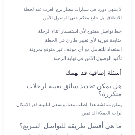
برج
العرب
لا ينتهي دورنا في سيارات مطار برج العرب عند لحظة
والإسكندرية
الانطلاق، بل نتابع معكم حتى الوصول الآمن.
ليموزين
اسكندرية
خط تواصل مفتوح لأي استفسار أثناء الرحلة
مطار
متابعة فورية لأي تغيير طارئ في الخطة
القاهرة
استعداد للتعامل مع أي موقف غير متوقع بمرونة
ليموزين
تأكيد الوصول الآمن في نهاية الرحلة
الاسكندريه
شرم
أسئلة إضافية قد تهمك
الشيخ
توصيل
هل يمكن تحديد سائق بعينه لرحلات
ليموزين
متكررة؟
الاسكندريه
سيارات
يمكن مناقشة هذا الطلب معنا، ونسعى لتلبيته قدر الإمكان
ليموزين
لراحة العملاء الدائمين.
الاسكندرية
ما هي أفضل طريقة للتواصل السريع؟
اسعار
ليموزين