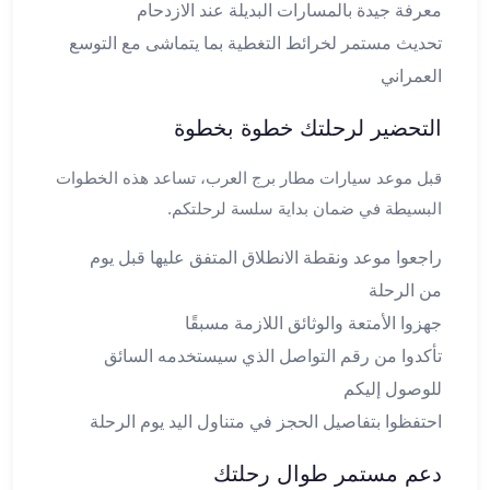
معرفة جيدة بالمسارات البديلة عند الازدحام
في
الاسكندرية
تحديث مستمر لخرائط التغطية بما يتماشى مع التوسع
ليموزين
العمراني
اسكندريه
ليموزين
التحضير لرحلتك خطوة بخطوة
الاسكندريه
مطروح
قبل موعد سيارات مطار برج العرب، تساعد هذه الخطوات
ليموزين
البسيطة في ضمان بداية سلسة لرحلتكم.
القاهرة
الاسكندرية
راجعوا موعد ونقطة الانطلاق المتفق عليها قبل يوم
ليموزين
من الرحلة
الاسكندريه
جهزوا الأمتعة والوثائق اللازمة مسبقًا
الغردقه
تأكدوا من رقم التواصل الذي سيستخدمه السائق
تأجير
سيارات
للوصول إليكم
الاسكندريه
احتفظوا بتفاصيل الحجز في متناول اليد يوم الرحلة
ليموزين
مطار
دعم مستمر طوال رحلتك