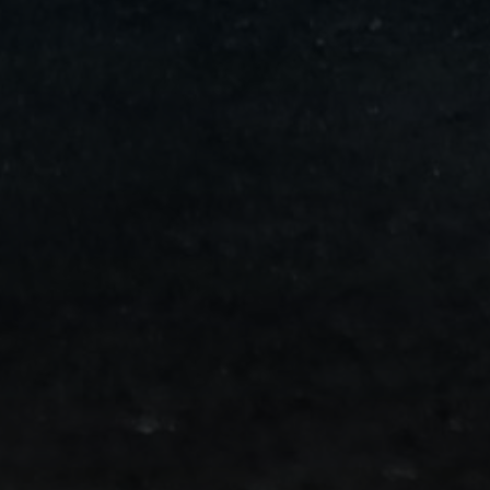
من
مطار
برج
العرب
الى
الساحل
الشمالي
ليموزين
المنوفية
مطار
القاهرة
ليموزين
ليموزين
البحيرة
ليموزين
بلطيم
ليموزين
بورسعيد
ليموزين