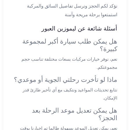
نؤكد لكم الحجز ونرسل تفاصيل السائق والمركبة
ليموزين
برج
استمتعوا برحلة مريحة وآمنة
العرب
أسئلة شائعة عن ليموزين العبور
راس
سدر
هل يمكن طلب سيارة أكبر لمجموعة
ليموزين
كبيرة؟
برج
العرب
نعم، نوفر خيارات مركبات بسعات مختلفة تناسب حجم
شرم
مجموعتكم.
الشيخ
ليموزين
ماذا لو تأخرت رحلتي الجوية أو موعدي؟
برج
نتابع تحديثات المواعيد ونتكيف مع أي تأخير طارئ قدر
العرب
الإمكان.
مرسي
مطروح
هل يمكن تعديل موعد الرحلة بعد
ليموزين
الحجز؟
مطار
العالمين
نعم، يمكن تعديل الموعد بسهولة طالما تم إخبارنا بوقت