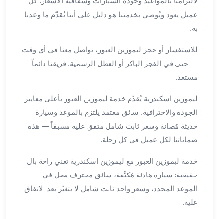
لالتزامنا بالمواعيد وجودة السيارات وشفافية الأسعار. كل
العرب
الاسكندرية
عميل يعود ويُوصي بخدمتنا هو دليل على أننا نُقدّم ما وعدنا
ليموزين
به.
المطار
برج
للاستفسار أو حجز ليموزين العبور، تواصل معنا في أي وقت
العرب
— حتى في الفجر الباكر أو العطل الرسمية. فريقنا دائماً
من
مستعد.
مطار
برج
ليموزين اسكندرية يُقدّم خدمة ليموزين العبور بأعلى معايير
العرب
الجودة والاحترافية. سائق معتمد يلتزم بالموعد وسيارة
إلى
حديثة مُصانة وسعر ثابت شامل متفق عليه مسبقاً — هذه
القاهرة
ضماناتنا لكل عميل في كل رحلة.
خدمة
vip
خدمة ليموزين العبور مع ليموزين اسكندرية تعني راحة بال
مطار
حقيقية: سيارة هادئة مُكيَّفة، سائق محترف يصل في
برج
الموعد المحدد، وسعر واحد ثابت شامل لا يتغيّر بعد الاتفاق
العرب
عليه.
من
مطار