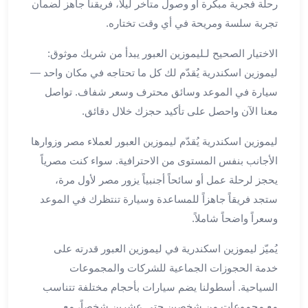
رحلة فجرية مبكرة أو وصول متأخر ليلاً، فريقنا جاهز لضمان
برج
تجربة سلسة ومريحة في أي وقت تختاره.
العرب
خدمات
الاختيار الصحيح لـليموزين العبور يبدأ من شريك موثوق:
مطار
ليموزين اسكندرية يُقدّم لك كل ما تحتاجه في مكان واحد —
برج
العرب
سيارة في الموعد وسائق محترف وسعر شفاف. تواصل
الدولي
معنا الآن واحصل على تأكيد حجزك خلال دقائق.
خدمة
ليموزين اسكندرية يُقدّم ليموزين العبور لعملاء مصر وزوارها
التوصيل
من
الأجانب بنفس المستوى من الاحترافية. سواء كنت مصرياً
مطار
يحجز لرحلة عمل أو سائحاً أجنبياً يزور مصر لأول مرة،
برج
ستجد فريقاً جاهزاً للمساعدة وسيارة تنتظرك في الموعد
العرب
وسعراً واضحاً شاملاً.
خدمة
توصيل
يُميّز ليموزين اسكندرية في ليموزين العبور قدرته على
مطار
خدمة الحجوزات الجماعية للشركات والمجموعات
برج
السياحية. أسطولنا يضم سيارات بأحجام مختلفة تتناسب
العرب
مع مجموعات من شخصين حتى عشرين شخصاً، مع
خدمة