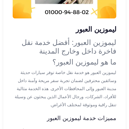
ليموزين
اون
لاين
ليموزين
ليموزين العبور
الشروق
ليموزين
ليموزين العبور: أفضل خدمة نقل
مدينتي
فاخرة داخل وخارج المدينة
ليموزين
الرحاب
ما هو ليموزين العبور؟
ليموزين
ليموزين العبور هو خدمة نقل خاصة توفر سيارات حديثة
التجمع
الخامس
وسائقين محترفين لضمان تجربة سفر مريحة وآمنة داخل
ليموزين
مدينة العبور وإلى المحافظات الأخرى. هذه الخدمة مثالية
القاهرة
للأفراد، الشركات، ورجال الأعمال الذين يبحثون عن وسيلة
الجديدة
تنقل راقية وموثوقة لمختلف الأغراض.
ليموزين
المقطم
مميزات خدمة ليموزين العبور
ليموزين
المعادي