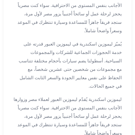
العرب
الأجانب بنفس المستوى من الاحترافية. سواء كنت مصرياً
سيارات
يحجز لرحلة عمل أو سائحاً أجنبياً يزور مصر لأول مرة،
مطار
ستجد فريقاً جاهزاً للمساعدة وسيارة تنتظرك في الموعد
برج
وسعراً واضحاً شاملاً.
العرب
مكاتب
يُميّز ليموزين اسكندرية في ليموزين العبور قدرته على
ليموزين
خدمة الحجوزات الجماعية للشركات والمجموعات
الاسكندرية
السياحية. أسطولنا يضم سيارات بأحجام مختلفة تتناسب
شركات
مع مجموعات من شخصين حتى عشرين شخصاً، مع
توصيل
من
الحفاظ على نفس معايير الجودة والسعر الثابت الشامل
مطار
في جميع الحالات.
برج
العرب
ليموزين اسكندرية يُقدّم ليموزين العبور لعملاء مصر وزوارها
ليموزين
الأجانب بنفس المستوى من الاحترافية. سواء كنت مصرياً
الساحل
يحجز لرحلة عمل أو سائحاً أجنبياً يزور مصر لأول مرة،
الشمالى
ستجد فريقاً جاهزاً للمساعدة وسيارة تنتظرك في الموعد
شركات
وسعراً واضحاً شاملاً.
ليموزين