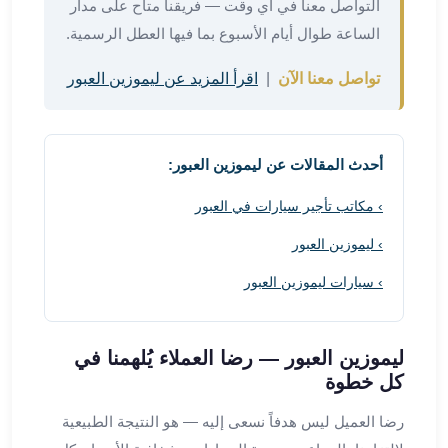
التواصل معنا في أي وقت — فريقنا متاح على مدار
من
الساعة طوال أيام الأسبوع بما فيها العطل الرسمية.
مطار
القاهرة
تواصل معنا الآن
|
اقرأ المزيد عن ليموزين العبور
الي
الاسكندرية
تأجير
سيارات
أحدث المقالات عن ليموزين العبور:
مطار
› مكاتب تأجير سيارات في العبور
برج
العرب
› ليموزين العبور
أسعار
توصيل
› سيارات ليموزين العبور
مطار
برج
العرب
ليموزين العبور — رضا العملاء يُلهمنا في
توصيل
كل خطوة
مطار
رضا العميل ليس هدفاً نسعى إليه — هو النتيجة الطبيعية
برج