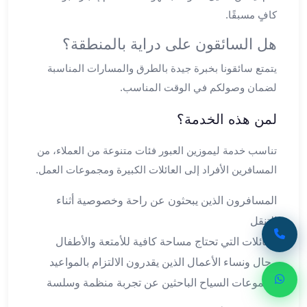
ليموزين
كافٍ مسبقًا.
مطار
هل السائقون على دراية بالمنطقة؟
برج
العرب
يتمتع سائقونا بخبرة جيدة بالطرق والمسارات المناسبة
اسكندرية
لضمان وصولكم في الوقت المناسب.
ليموزين
مطار
لمن هذه الخدمة؟
برج
العرب
تناسب خدمة ليموزين العبور فئات متنوعة من العملاء، من
الاسكندرية
المسافرين الأفراد إلى العائلات الكبيرة ومجموعات العمل.
ليموزين
من
المسافرون الذين يبحثون عن راحة وخصوصية أثناء
القاهرة
التنقل
الى
مطار
العائلات التي تحتاج مساحة كافية للأمتعة والأطفال
برج
رجال ونساء الأعمال الذين يقدرون الالتزام بالمواعيد
العرب
مجموعات السياح الباحثين عن تجربة منظمة وسلسة
ليموزين
من