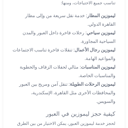
تناسب جميع الاحتياجات، ومنها:
ليموزين
الجيزة
ليموزين المطار
: خدمة نقل سريعة من وإلى مطار
ليموزين
القاهرة الدولي.
رجال
الاعمال
ليموزين سياحي
: رحلات فاخرة داخل العبور والمدن
ليموزين
السياحية المجاورة.
حدائق
ليموزين رجال الأعمال
: تنقلات فاخرة تناسب الاجتماعات
الاهرام
والمواعيد الهامة.
ليموزين
ليموزين المناسبات
: مثالي لحفلات الزفاف والخطوبة
الشيخ
زايد
والمناسبات الخاصة.
ليموزين
ليموزين الرحلات الطويلة
: تنقل آمن ومريح بين العبور
طنطا
والمحافظات الأخرى مثل القاهرة، الإسكندرية،
ليموزين
والسويس.
المنصورة
ليموزين
كيفية حجز ليموزين في العبور
كفر
الشيخ
لحجز خدمة ليموزين العبور، يمكن الاختيار من بين الطرق