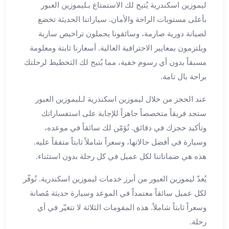
ليموزين اسكندرية يُتيح لك الاستمتاع بـليموزين العبور
برج
بأعلى مستويات الراحة والأمان. سياراتنا الحديثة تخضع
العرب
الى
لصيانة دورية صارمة، وسائقونا يحملون تراخيص سارية
الساحل
ويلتزمون بمعايير الاحترافية العالية. أسعارنا ثابتة ومعلومة
الشمالي
مسبقاً بدون أي رسوم خفية، مما يُتيح لك التخطيط لرحلتك
ايجار
براحة بال تامة.
سيارات
بالسائق
عند الحجز من خلال ليموزين اسكندرية لـليموزين العبور
مطار
ستجد فريقاً متخصصاً جاهزاً للإجابة على استفساراتك
برج
وتأكيد حجزك في دقائق. نُؤمّن لك سائقاً في موعده،
العرب
وسيارة في أفضل حالاتها، وسعراً شاملاً ثابتاً متفقاً عليه.
خدمة
أهلا
هذه هي ضماناتنا لكل عميل في كل رحلة بدون استثناء.
مطار
يُعدّ ليموزين العبور من أبرز خدمات ليموزين اسكندرية. نُوفّر
برج
العرب
لكل عميل سائقاً معتمداً في الموعد وسيارة حديثة مُصانة
ايجار
وسعراً ثابتاً شاملاً. هذه المقومات الثلاثة لا تتغيّر في أي
سيارات
رحلة.