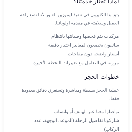
لماذا تختار خدمتنا؟
العرب
العجمي
يثق بنا الكثيرون في تنفيذ ليموزين العبور لأننا نضع راحة
ليموزين
العميل وسلامته في مقدمة أولوياتنا.
برج
العرب
مركبات يتم فحصها وصيانتها بانتظام
العين
سائقون يخضعون لمعايير اختيار دقيقة
السخنة
ليموزين
أسعار واضحة دون مفاجآت
برج
مرونة في التعامل مع تغييرات اللحظة الأخيرة
العرب
الغردقة
خطوات الحجز
ليموزين
برج
عملية الحجز بسيطة ومباشرة وتستغرق دقائق معدودة
العرب
فقط.
القاهرة
ليموزين
تواصلوا معنا عبر الهاتف أو واتساب
برج
شاركونا تفاصيل الرحلة (الموعد، الوجهة، عدد
العرب
الركاب)
دهب