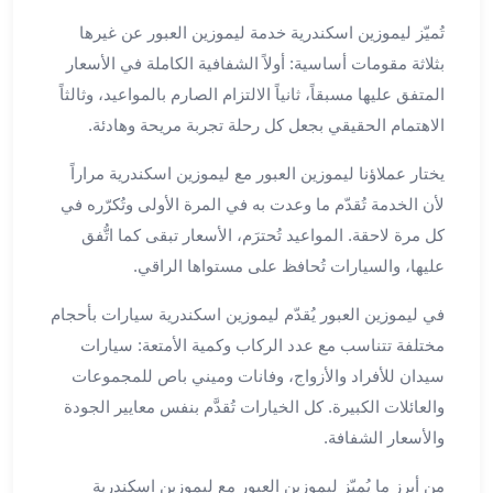
بالسائق
من
تُميّز ليموزين اسكندرية خدمة ليموزين العبور عن غيرها
مطار
بثلاثة مقومات أساسية: أولاً الشفافية الكاملة في الأسعار
برج
المتفق عليها مسبقاً، ثانياً الالتزام الصارم بالمواعيد، وثالثاً
العرب
الاهتمام الحقيقي بجعل كل رحلة تجربة مريحة وهادئة.
ليموزين
مطار
يختار عملاؤنا ليموزين العبور مع ليموزين اسكندرية مراراً
برج
لأن الخدمة تُقدّم ما وعدت به في المرة الأولى وتُكرّره في
العرب
كل مرة لاحقة. المواعيد تُحترَم، الأسعار تبقى كما اتُّفق
الدولي
عليها، والسيارات تُحافظ على مستواها الراقي.
تأجير
سيارات
في ليموزين العبور يُقدّم ليموزين اسكندرية سيارات بأحجام
برج
مختلفة تتناسب مع عدد الركاب وكمية الأمتعة: سيارات
العرب
بالسائق
سيدان للأفراد والأزواج، وفانات وميني باص للمجموعات
ليموزين
والعائلات الكبيرة. كل الخيارات تُقدَّم بنفس معايير الجودة
مطار
والأسعار الشفافة.
برج
العرب
من أبرز ما يُميّز ليموزين العبور مع ليموزين اسكندرية