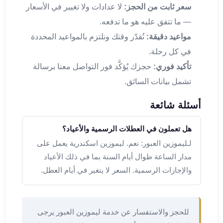
برج
سعر ثابت من الحجز:
لا عدادات ولا تغيير في الأسعار
العرب
— ما تتفق عليه هو ما تدفعه.
والإسكندرية
مواعيد دقيقة:
نُقدّر وقتك ونلتزم بالمواعيد المحددة
ليموزين
اسكندرية
في كل رحلة.
مطار
تأكيد فوري:
حجزك يُؤكَّد فور التواصل معنا برسالة
القاهرة
تشمل بيانات السائق.
ليموزين
الاسكندريه
أسئلة شائعة
شرم
الشيخ
هل تعملون في العطلات الرسمية والأعياد؟
توصيل
لـليموزين العبور: نعم. ليموزين اسكندرية يعمل على
ليموزين
مدار الساعة طوال أيام السنة بما في ذلك الأعياد
الاسكندريه
والإجازات الرسمية. السعر لا يتغير في أيام العطل.
سيارات
ليموزين
الاسكندرية
اسعار
للحجز والاستفسار عن خدمة ليموزين العبور يرجى
ليموزين