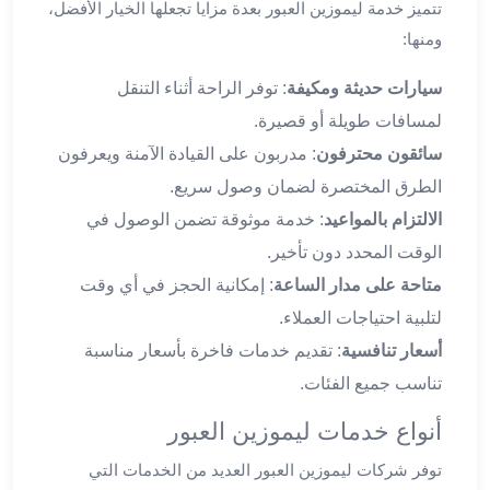
تتميز خدمة ليموزين العبور بعدة مزايا تجعلها الخيار الأفضل،
ليموزين
ومنها:
العاشر
من
سيارات حديثة ومكيفة
: توفر الراحة أثناء التنقل
رمضان
لمسافات طويلة أو قصيرة.
ليموزين
سائقون محترفون
: مدربون على القيادة الآمنة ويعرفون
الزمالك
الطرق المختصرة لضمان وصول سريع.
ليموزين
مصر
الالتزام بالمواعيد
: خدمة موثوقة تضمن الوصول في
الجديدة
الوقت المحدد دون تأخير.
ليموزين
متاحة على مدار الساعة
: إمكانية الحجز في أي وقت
مدينة
لتلبية احتياجات العملاء.
نصر
ليموزين
أسعار تنافسية
: تقديم خدمات فاخرة بأسعار مناسبة
القاهرة
تناسب جميع الفئات.
ليموزين
مصر
أنواع خدمات ليموزين العبور
ليموزين
توفر شركات ليموزين العبور العديد من الخدمات التي
العجمي