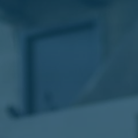
الليموزين
في
مطار
القاهرة
ليموزين
الاسكندرية
شركات
توصيل
مطار
برج
العرب
تاكسي
المطار
شركات
توصيل
من
مطار
القاهرة
تاكسي