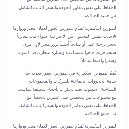
ليموزين
الحفاظ على نفس معايير الجودة والسعر الثابت الشامل
مطار
في جميع الحالات.
برج
العرب
ليموزين اسكندرية يُقدّم ليموزين العبور لعملاء مصر وزوارها
سيارات
الأجانب بنفس المستوى من الاحترافية. سواء كنت مصرياً
بالسائق
يحجز لرحلة عمل أو سائحاً أجنبياً يزور مصر لأول مرة،
من
ستجد فريقاً جاهزاً للمساعدة وسيارة تنتظرك في الموعد
مطار
وسعراً واضحاً شاملاً.
برج
العرب
يُميّز ليموزين اسكندرية في ليموزين العبور قدرته على
سيارات
خدمة الحجوزات الجماعية للشركات والمجموعات
توصيل
السياحية. أسطولنا يضم سيارات بأحجام مختلفة تتناسب
مطار
مع مجموعات من شخصين حتى عشرين شخصاً، مع
برج
العرب
الحفاظ على نفس معايير الجودة والسعر الثابت الشامل
توصيل
في جميع الحالات.
مطار
برج
ليموزين اسكندرية يُقدّم ليموزين العبور لعملاء مصر وزوارها