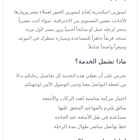
مطار
ليموزين اسكندرية يُقدّم ليموزين العبور لعملاء مصر وزوارها
برج
الأجانب بنفس المستوى من الاحترافية. سواء كنت مصرياً
العرب
يحجز لرحلة عمل أو سائحاً أجنبياً يزور مصر لأول مرة،
ليموزين
برج
ستجد فريقاً جاهزاً للمساعدة وسيارة تنتظرك في الموعد
العرب
وسعراً واضحاً شاملاً.
اسكندرية
ماذا تشمل الخدمة؟
ليموزين
برج
نحرص على أن تغطي هذه الخدمة كل تفاصيل رحلتكم بدءًا
العرب
الساحل
من لحظة التواصل معنا وحتى الوصول الآمن لوجهتكم.
الشمالي
اختيار مركبة مناسبة لعدد الركاب والأمتعة
ليموزين
برج
سائق يلتزم بالمواعيد المتفق عليها
العرب
مساعدة في نقل الأمتعة عند الحاجة
العاصمة
خط تواصل مباشر طوال مدة الرحلة
ليموزين
برج