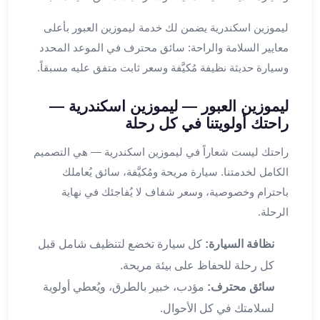
في
الاسكندرية
ليموزين اسكندرية يضمن لك خدمة ليموزين العبور بأعلى
ليموزين
معايير السلامة والراحة: سائق محترف في الموعد المحدد
اسكندريه
وسيارة حديثة نظيفة مُكيَّفة وسعر ثابت متفق عليه مسبقاً.
ليموزين
الاسكندريه
ليموزين العبور — ليموزين اسكندرية —
مطروح
راحتك أولويتنا في كل رحلة
ليموزين
القاهرة
راحتك ليست شعاراً في ليموزين اسكندرية — هي التصميم
الاسكندرية
الكامل لخدمتنا. سيارة مريحة ومُكيَّفة، سائق يُعاملك
ليموزين
باحترام وخصوصية، وسعر شفاف لا يُفاجئك في نهاية
الاسكندريه
الرحلة.
الغردقه
تأجير
نظافة السيارة:
كل سيارة تخضع لتنظيف شامل قبل
سيارات
كل رحلة للحفاظ على بيئة مريحة.
الاسكندريه
سائق محترف:
مؤدب، خبير بالطرق، ويُعطي أولوية
ليموزين
مطار
لسلامتك في كل الأحوال.