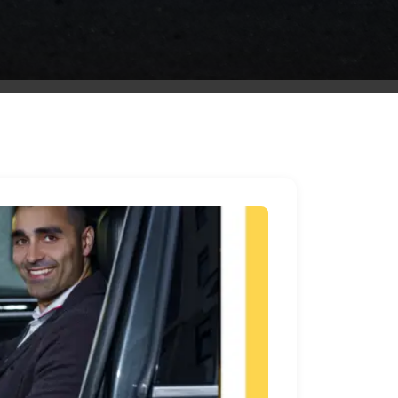
ليموزين
مطار
مرسي
مطروح
شركه
ليموزين
في
القاهره
ليموزين
مطار
الغردقة
ليموزين
اسكندرية
القاهرة
ليموزين
مطار
شرم
الشيخ