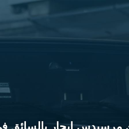
ن مرسيدس ايجار بالسائق ف