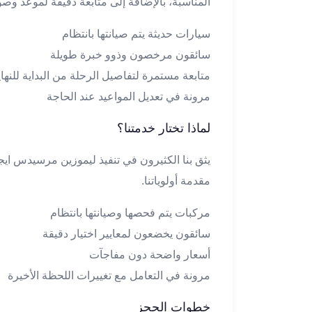
المناسبة، بالإضافة إلى متابعة دقيقة لموعد وصو
تاكسي
لندن
سيارات حديثة يتم صيانتها بانتظام
ليموزين
سائقون مرخصون وذوو خبرة طويلة
القاهرة
متابعة مستمرة لتفاصيل الرحلة من البداية للنهاي
اسكندرية
مرونة في تعديل المواعيد عند الحاجة
تاكسي
اسكندريه
لماذا تختار خدمتنا؟
ليموزين
المطار
يثق بنا الكثيرون في تنفيذ ليموزين مرسيدس ايج
الخط
مقدمة أولوياتنا.
الساخن
ليموزين
مركبات يتم فحصها وصيانتها بانتظام
دمياط
سائقون يخضعون لمعايير اختيار دقيقة
ليموزين
توصيل
أسعار واضحة دون مفاجآت
المطار
مرونة في التعامل مع تغييرات اللحظة الأخيرة
ليموزين
الدقي
خطوات الحجز