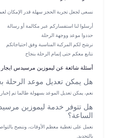
ليموزين
مطار
نسعى لجعل تجربة الحجز سهلة قدر الإمكان لعملا
اكتوبر
أرسلوا لنا استفساركم عبر مكالمة أو رسالة
ليموزين
العجوزه
حددوا موعد ووجهة الرحلة
ليموزين
نرشح لكم المركبة المناسبة وفق احتياجاتكم
مطار
نتابع معكم حتى إتمام الرحلة بنجاح
القاهرة
أسعار
أسئلة شائعة عن ليموزين مرسيدس ايجار 
ليموزين
فيصل
هل يمكن تعديل موعد الرحلة بع
ليموزين
نعم، يمكن تعديل الموعد بسهولة طالما تم إخبارن
مطار
القاهرة
هل تتوفر خدمة ليموزين مرسيد
الخط
الساعة؟
الساخن
ليموزين
نعمل على تغطية معظم الأوقات، وننصح بالتواص
الهرم
بالتحديد.