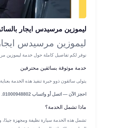
ليموزين
الإسكندرية
من
مطار
ليموزين مرسيدس ايجار بالسا
القاهرة
ليموزين
ليموزين مرسيدس ايجار
مطار
العاصمة
نوفر لكم تفاصيل كاملة حول خدمة ليموزين مر
الادارية
ليموزين
خدمة موثوقة بسائقين محترفين
البحر
الأحمر
يتولى سائقون ذوو خبرة تنفيذ هذه الخدمة بعناية 
من
مطار
احجز الآن — اتصل أو واتساب 01000948802.
القاهرة
تاكسي
ماذا تشمل الخدمة؟
العاصمة
ليموزين
تشمل هذه الخدمة سيارة نظيفة ومجهزة جيدًا، وس
السخنة