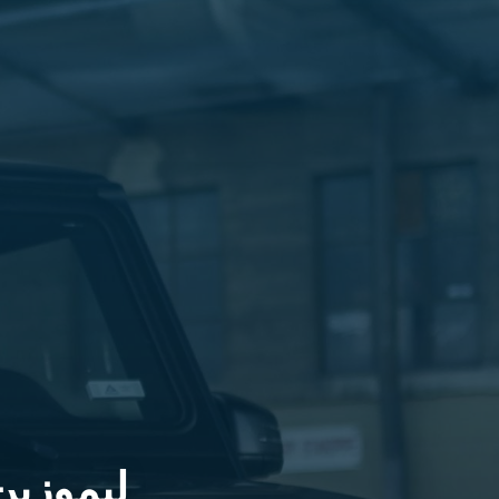
الليموزين
في
مطار
القاهرة
ليموزين
الاسكندرية
شركات
توصيل
مطار
برج
العرب
تاكسي
المطار
شركات
توصيل
من
مطار
القاهرة
ليموزي
تاكسي