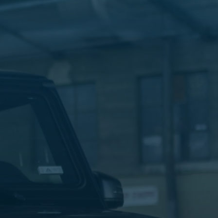
الليموزين
في
مطار
القاهرة
ليموزين
الاسكندرية
شركات
توصيل
مطار
برج
العرب
تاكسي
المطار
شركات
توصيل
من
مطار
القاهرة
تاكسي