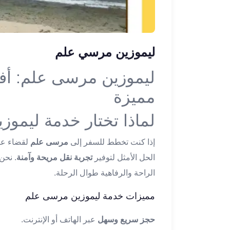
ليموزين
الإسكندرية
من
مطار
ليموزين مرسي علم
القاهرة
ليموزين
ليموزين مرسى علم: أف
مطار
العاصمة
مميزة
الادارية
لماذا تختار خدمة ليمو
ليموزين
البحر
الأحمر
إذا كنت تخطط للسفر إلى
مرسى علم
لقضاء عط
من
الحل الأمثل لتوفير
تجربة نقل مريحة وآمنة
. نحن
مطار
الراحة والرفاهية طوال الرحلة.
القاهرة
تاكسي
مميزات خدمة ليموزين مرسى علم
العاصمة
ليموزين
حجز سريع وسهل
عبر الهاتف أو الإنترنت.
السخنة