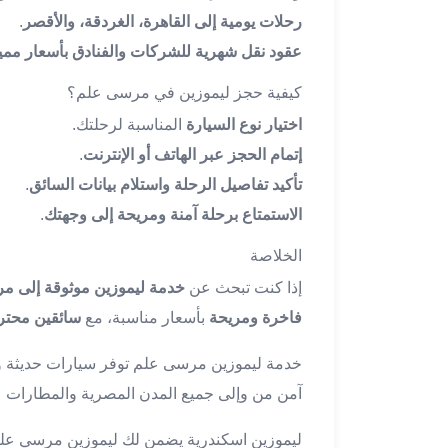
ليموزين
رحلات يومية إلى القاهرة، الغردقة، والأقصر
.
مطار
عقود نقل شهرية للشركات والفنادق بأسعار ممي
اكتوبر
ليموزين
كيفية حجز ليموزين في مرسى علم؟
العجوزه
اختيار نوع السيارة
المناسبة لرحلتك.
ليموزين
إتمام الحجز عبر الهاتف أو الإنترنت
.
مطار
القاهرة
تأكيد تفاصيل الرحلة واستلام بيانات السائق
.
أسعار
الاستمتاع برحلة آمنة ومريحة إلى وجهتك
.
ليموزين
فيصل
الخلاصة
ليموزين
إذا كنت تبحث عن
خدمة ليموزين موثوقة إلى م
مطار
فاخرة ومريحة
بأسعار مناسبة، مع
سائقين محتر
القاهرة
الخط
خدمة ليموزين مرسى علم توفر سيارات حديثة و
الساخن
آمن من وإلى جميع المدن المصرية والمطارات
ليموزين
الهرم
ليموزين اسكندرية يضمن لك ليموزين مرسي عل