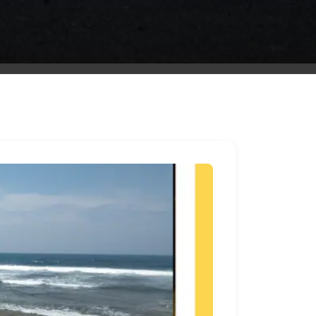
ليموزين
مطار
مرسي
مطروح
شركه
ليموزين
في
القاهره
ليموزين
مطار
الغردقة
ليموزين
اسكندرية
القاهرة
ليموزين
مطار
شرم
الشيخ