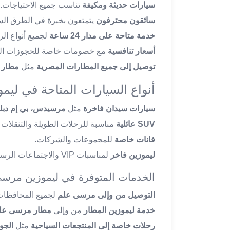
سيارات حديثة ومكيفة
تناسب جميع الاحتياجات.
تاكسي
سائقون محترفون
يتمتعون بخبرة في الطرق السر
لندن
خدمة متاحة على مدار 24 ساعة
لجميع أنواع الر
ليموزين
القاهرة
أسعار تنافسية
مع خصومات خاصة للحجوزات الج
اسكندرية
توصيل إلى جميع المطارات المصرية
مثل
مطار 
تاكسي
اسكندريه
أنواع السيارات المتاحة في لي
ليموزين
سيارات سيدان فاخرة
مثل
مرسيدس، بي إم دبلي
المطار
الخط
SUV عائلية
مناسبة للرحلات الطويلة والتنقلات ال
الساخن
فانات خاصة
للمجموعات والشركات.
ليموزين
ليموزين فاخر
لمناسبات VIP والاجتماعات الرسمية.
دمياط
ليموزين
الخدمات المتوفرة في ليموزين مرس
توصيل
التوصيل من وإلى مرسى علم
لجميع المحافظات
المطار
خدمة ليموزين المطار
من وإلى
مطار مرسى علم
ليموزين
الدقي
رحلات خاصة إلى المنتجعات السياحية
مثل
الجو