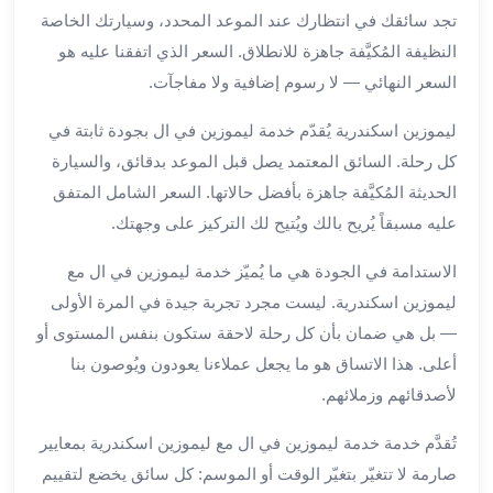
برج
تجد سائقك في انتظارك عند الموعد المحدد، وسيارتك الخاصة
العرب
النظيفة المُكيَّفة جاهزة للانطلاق. السعر الذي اتفقنا عليه هو
الى
السعر النهائي — لا رسوم إضافية ولا مفاجآت.
الساحل
الشمالي
ليموزين اسكندرية يُقدّم خدمة ليموزين في ال بجودة ثابتة في
ايجار
كل رحلة. السائق المعتمد يصل قبل الموعد بدقائق، والسيارة
سيارات
الحديثة المُكيَّفة جاهزة بأفضل حالاتها. السعر الشامل المتفق
بالسائق
عليه مسبقاً يُريح بالك ويُتيح لك التركيز على وجهتك.
مطار
برج
الاستدامة في الجودة هي ما يُميّز خدمة ليموزين في ال مع
العرب
ليموزين اسكندرية. ليست مجرد تجربة جيدة في المرة الأولى
خدمة
— بل هي ضمان بأن كل رحلة لاحقة ستكون بنفس المستوى أو
أهلا
مطار
أعلى. هذا الاتساق هو ما يجعل عملاءنا يعودون ويُوصون بنا
برج
لأصدقائهم وزملائهم.
العرب
ايجار
تُقدَّم خدمة خدمة ليموزين في ال مع ليموزين اسكندرية بمعايير
سيارات
صارمة لا تتغيّر بتغيّر الوقت أو الموسم: كل سائق يخضع لتقييم