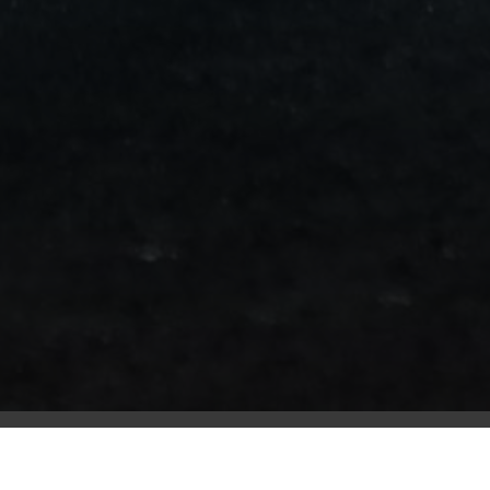
من
مطار
برج
العرب
الى
الساحل
الشمالي
ليموزين
المنوفية
مطار
القاهرة
ليموزين
ليموزين
البحيرة
ليموزين
بلطيم
ليموزين
بورسعيد
ليموزين