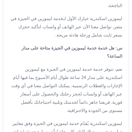
من
الناجحة.
مطار
ليموزين اسكندرية خيارك الأول لـخدمة ليموزين في الجيزة في
القاهرة
الي
مصر. تواصل معنا الآن عبر الهاتف أو واتساب لتأكيد حجزك
الاسكندرية
بسعر ثابت شامل ورحلة هادئة مريحة.
تأجير
سيارات
س: هل خدمة خدمة ليموزين في الجيزة متاحة على مدار
مطار
الساعة؟
برج
العرب
نعم، تتوفر خدمة خدمة ليموزين في الجيزة مع ليموزين
أسعار
اسكندرية على مدار 24 ساعة طوال أيام الأسبوع بما فيها أيام
توصيل
الإجازات والعطلات الرسمية. يمكنك التواصل معنا في أي وقت
مطار
عبر الهاتف أو واتساب لحجز رحلتك والحصول على أسعار
برج
فورية. فريقنا جاهز دائماً لخدمتك وتلبية احتياجاتك بأفضل
العرب
مستوى من الجودة والاحترافية.
توصيل
مطار
ليموزين اسكندرية يُقدّم خدمة ليموزين في الجيزة وفق معايير
برج
صارمة تضمن رضاك التام. كل رحلة تُنفَّذ بسيارة حديثة مُصانة