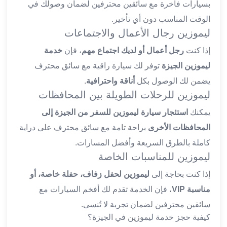
بسيارات فاخرة مع سائقين محترفين لضمان وصولك في
ليموزين
الوقت المناسب دون أي تأخير.
الجيزة
ليموزين رجال الأعمال والاجتماعات
ليموزين
رجال
إذا كنت
رجل أعمال أو لديك اجتماع مهم
، فإن
خدمة
الاعمال
ليموزين الجيزة
توفر لك سيارة راقية مع سائق محترف
ليموزين
يضمن لك الوصول بكل
أناقة واحترافية
.
حدائق
ليموزين للرحلات الطويلة بين المحافظات
الاهرام
ليموزين
يمكنك
استئجار سيارة ليموزين للسفر من الجيزة إلى
الشيخ
المحافظات الأخرى
براحة تامة مع سائق محترف على دراية
زايد
كاملة بالطرق السريعة وأفضل المسارات.
ليموزين
ليموزين للمناسبات الخاصة
طنطا
ليموزين
إذا كنت بحاجة إلى
ليموزين لحفل زفاف، حفلة خاصة، أو
المنصورة
مناسبة VIP
، فإن الخدمة تقدم لك أفخم السيارات مع
ليموزين
سائقين محترفين لضمان تجربة لا تُنسى.
كفر
كيفية حجز خدمة ليموزين في الجيزة؟
الشيخ