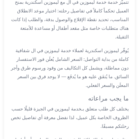
تتميّز خدمة خدمة ليموزين في ال مع ليموزين اسكندرية بمنح
ليموزين
العميل تحكماً كاملاً في تفاصيل رحلته: اختيار موعد الانطلاق
مطار
المناسب، تحديد نقطة الإقلاع والوصول بدقة، والطلب إذا كانت
برج
هناك متطلبات خاصة مثل مقعد أطفال أو مساعدة للأمتعة
العرب
الثقيلة.
سيارات
بالسائق
يُوفّر ليموزين اسكندرية لعملاء خدمة ليموزين في ال شفافية
من
كاملة من بداية التواصل: السعر الشامل يُعلَن فور الاستفسار
مطار
برج
دون مماطلة، ويشمل كل التكاليف من وقود ورسوم طرق وأجر
العرب
السائق. ما يُتفَق عليه هو ما يُدفَع — لا يوجد فرق بين السعر
سيارات
المعلَن والسعر الفعلي.
توصيل
مطار
ما يجب مراعاته
برج
يختلف كل طلب متعلق بـخدمة ليموزين في الجيزة قليلًا حسب
العرب
الظروف الخاصة بكل عميل، لذا نفضل معرفة أي تفاصيل تخص
توصيل
رحلتكم مسبقًا.
مطار
برج