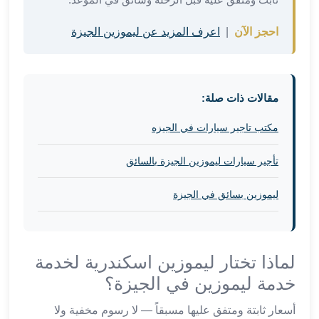
في
الاسكندرية
احجز الآن
|
اعرف المزيد عن ليموزين الجيزة
ليموزين
اسكندريه
ليموزين
الاسكندريه
مقالات ذات صلة:
مطروح
مكتب تاجير سيارات في الجيزه
ليموزين
القاهرة
تأجير سيارات ليموزين الجيزة بالسائق
الاسكندرية
ليموزين
ليموزين بسائق في الجيزة
الاسكندريه
الغردقه
تأجير
سيارات
لماذا تختار ليموزين اسكندرية لخدمة
الاسكندريه
خدمة ليموزين في الجيزة؟
ليموزين
مطار
أسعار ثابتة ومتفق عليها مسبقاً — لا رسوم مخفية ولا