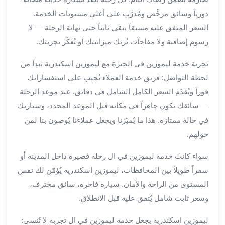
العرب
الاسكندرية
دورياً وسائق مرخَّص ومُدرَّب على أعلى مستويات الخدمة.
ليموزين
السعر المتفق عليه مسبقاً يبقى ثابتاً حتى نهاية الرحلة — لا
المطار
رسوم إضافية ولا مفاجآت تُربك ميزانيتك أو تُعكّر تجربتك.
برج
العرب
تجربة خدمة ليموزين في الجيزة مع ليموزين اسكندرية تبدأ من
من
لحظة التواصل: فريق خدمة العملاء يُجيب على استفساراتك
مطار
فوراً ويُقدّم السعر الكامل الشامل في دقائق. عند موعد الرحلة
برج
— سائقك يكون جاهزاً في مكانه قبل الموعد المحدد، وسيارتك
العرب
في حالة ممتازة. هذا ما يُميّزنا ويجعل عملاءنا يُوصون بنا لمن
إلى
حولهم.
القاهرة
خدمة
سواء كانت خدمة ليموزين في ال رحلة قصيرة داخل المدينة أو
vip
سفراً طويلاً بين المحافظات، ليموزين اسكندرية يُؤمّن لك نفس
مطار
برج
المستوى من الراحة والأمان. سيارة فاخرة، سائق محترف،
العرب
وسعر ثابت شامل يُتفق عليه قبل الانطلاق.
من
مطار
ليموزين اسكندرية يجعل خدمة ليموزين في ال تجربة لا تُنسى: