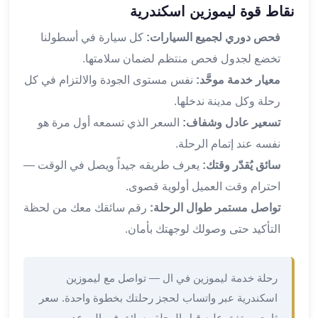
نقاط قوة ليموزين اسكندرية
القاهرة
ليموزين
فحص دوري لجميع السيارات:
كل سيارة في أسطولنا
ليموزين
تخضع لجدول فحص منتظم لضمان سلامتها.
مرسيدس
معيار خدمة موحَّد:
نفس مستوى الجودة والالتزام في كل
ايجار
رحلة وكل مدينة ندخلها.
سيارات
زفاف
تسعير عادل وشفاف:
السعر الذي تسمعه أول مرة هو
ايجار
نفسه عند إتمام الرحلة.
سيارات
سائق يُقدّر وقتك:
يعرف طريقه جيداً ويصل في الوقت —
مرسيدس
احترام وقت العميل أولوية قصوى.
ايجار
سيارات
تواصل مستمر طوال الرحلة:
رقم سائقك معك من لحظة
بالسائق
التأكيد حتى وصولك لوجهتك بأمان.
خدمة
VIP
شركات
رحلة خدمة ليموزين في ال — تواصل مع ليموزين
تأجير
اسكندرية عبر واتساب لحجز رحلتك بخطوة واحدة. سعر
سيارات
ثابت ومتفق عليه قبل الرحلة وسائق في الموعد.