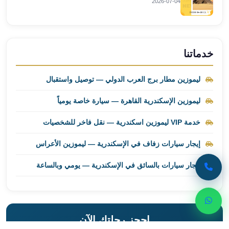
2026-07-04
ليموزين
برج
العرب
راس
خدماتنا
سدر
ليموزين
ليموزين مطار برج العرب الدولي — توصيل واستقبال
برج
العرب
ليموزين الإسكندرية القاهرة — سيارة خاصة يومياً
شرم
خدمة VIP ليموزين اسكندرية — نقل فاخر للشخصيات
الشيخ
ليموزين
إيجار سيارات زفاف في الإسكندرية — ليموزين الأعراس
برج
العرب
إيجار سيارات بالسائق في الإسكندرية — يومي وبالساعة
مرسي
مطروح
ليموزين
مطار
احجز رحلتك الآن
العالمين