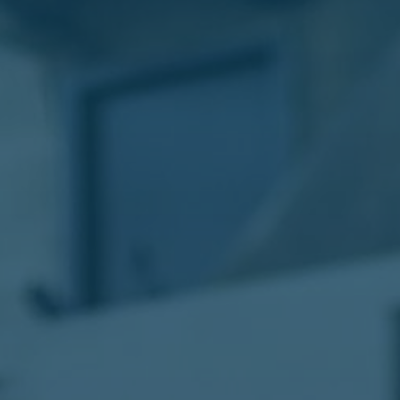
الليموزين
في
مطار
القاهرة
ليموزين
الاسكندرية
شركات
توصيل
مطار
برج
العرب
تاكسي
المطار
شركات
توصيل
من
مطار
القاهرة
تاكسي