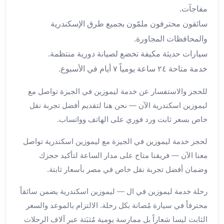
برج
مفاجآت.
العرب
سائقون محترفون ملمّون بجميع طرق الإسكندرية
والإسكندرية
ليموزين
والمحافظات المجاورة.
اسكندرية
سيارات حديثة مكيفة تخضع لصيانة دورية منتظمة.
مطار
خدمة متاحة ٢٤ ساعة يومياً ٧ أيام في الأسبوع.
القاهرة
ليموزين
للحجز والاستفسار عن خدمة ليموزين في الجيزة تواصل مع
الاسكندريه
ليموزين اسكندرية الآن — نحن هنا لتقديم أفضل تجربة نقل
شرم
خاص بسعر ثابت ورد فوري على الهاتف وواتساب.
الشيخ
توصيل
لحجز خدمة ليموزين في الجيزة مع ليموزين اسكندرية تواصل
ليموزين
معنا الآن — فريقنا متاح على مدار الساعة لتأكيد حجزك
الاسكندريه
وضمان أفضل تجربة نقل خاص في مصر بأسعار ثابتة.
سيارات
ليموزين
رحلة خدمة ليموزين في ال — ليموزين اسكندرية يضمن سائقاً
الاسكندرية
محترفاً في سيارة مُصانة بكل رحلة. الالتزام بالموعد والسعر
اسعار
الثابت ليسا شعاراً بل ممارسة يومية مُثبَتة عبر آلاف الرحلات
ليموزين