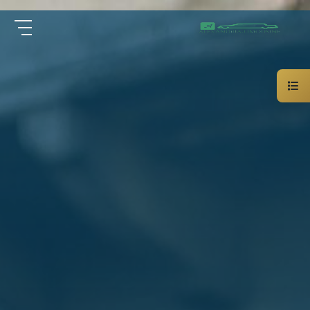
سيارة
الرئيسية
خاصة
بالسائق
من نحن
ليموزين
الاسكندرية
القاهرة
الخدمات
شركات
الليموزين
مقالات
فى
القاهرة
اتصل بنا
شركات
ليموزين
في
01000948802
الاسكندرية
شركات
EN