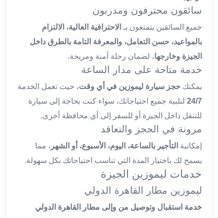
سائقون محترفون ومدربون
ليموزين
العاشر
جميع السائقين يتمتعون بـ
الاحترافية العالية، الالتزام
من
بالمواعيد، حسن التعامل، والمعرفة التامة بالطرق داخل
رمضان
الجيزة وخارجها
، لضمان رحلة آمنة ومريحة.
ليموزين
خدمة متاحة على مدار الساعة
الزمالك
ليموزين
يمكنك
حجز سيارة ليموزين في أي وقت
، حيث تعمل الخدمة
مصر
24/7
لتلبية جميع احتياجاتك، سواء كنت بحاجة إلى سيارة
الجديدة
للتنقل داخل الجيزة أو للسفر إلى أي محافظة أخرى.
ليموزين
مرونة في الحجز والتعاقد
مدينة
نصر
إمكانية
التأجير بالساعة، اليوم، الأسبوع، أو الشهر
، مما
ليموزين
يسمح لك باختيار المدة التي تناسب احتياجاتك بكل سهولة.
القاهرة
خدمات ليموزين الجيزة
ليموزين
ليموزين مطار القاهرة الدولي
مصر
ليموزين
خدمة استقبال وتوصيل من وإلى مطار القاهرة الدولي
العجمي