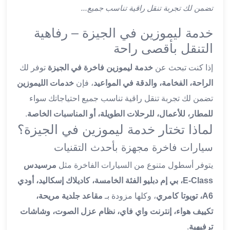
ليموزين
تضمن لك تجربة تنقل راقية تناسب جميع...
اون
لاين
خدمة ليموزين في الجيزة – رفاهية
ليموزين
التنقل بأقصى راحة
الشروق
ليموزين
إذا كنت تبحث عن
خدمة ليموزين فاخرة في الجيزة
توفر لك
مدينتي
الراحة، الفخامة، والدقة في المواعيد
، فإن
خدمات الليموزين
ليموزين
تضمن لك تجربة تنقل راقية تناسب جميع احتياجاتك سواء
الرحاب
للمطار، للأعمال، للرحلات الطويلة، أو المناسبات الخاصة
.
ليموزين
لماذا تختار خدمة ليموزين في الجيزة؟
التجمع
الخامس
سيارات فاخرة مجهزة بأحدث التقنيات
ليموزين
يتوفر أسطول متنوع من السيارات الفاخرة مثل
مرسيدس
القاهرة
الجديدة
E-Class، بي إم دبليو الفئة الخامسة، كاديلاك إسكاليد، أودي
ليموزين
A6، تويوتا كامري
، وكلها مزودة بـ
مقاعد جلدية مريحة،
المقطم
تكييف هواء، إنترنت واي فاي، نظام عزل الصوت، وشاشات
ليموزين
ترفيهية
.
المعادي