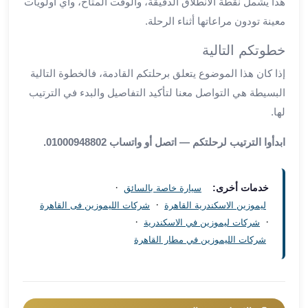
هذا يشمل نقطة الانطلاق الدقيقة، والوقت المتاح، وأي أولويات
العرب
معينة تودون مراعاتها أثناء الرحلة.
سيارات
مطار
خطوتكم التالية
برج
إذا كان هذا الموضوع يتعلق برحلتكم القادمة، فالخطوة التالية
العرب
مكاتب
البسيطة هي التواصل معنا لتأكيد التفاصيل والبدء في الترتيب
ليموزين
لها.
الاسكندرية
شركات
ابدأوا الترتيب لرحلتكم — اتصل أو واتساب 01000948802.
توصيل
من
·
خدمات أخرى:
سيارة خاصة بالسائق
مطار
·
ليموزين الاسكندرية القاهرة
شركات الليموزين فى القاهرة
برج
·
·
شركات ليموزين في الاسكندرية
العرب
شركات الليموزين في مطار القاهرة
ليموزين
الساحل
الشمالى
شركات
ليموزين