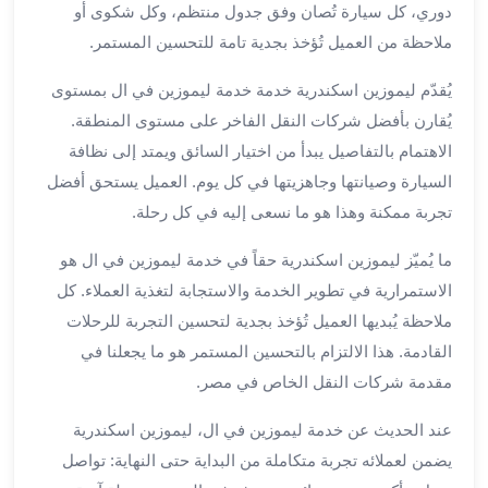
بالسائق
دوري، كل سيارة تُصان وفق جدول منتظم، وكل شكوى أو
من
ملاحظة من العميل تُؤخذ بجدية تامة للتحسين المستمر.
مطار
برج
يُقدّم ليموزين اسكندرية خدمة خدمة ليموزين في ال بمستوى
العرب
يُقارن بأفضل شركات النقل الفاخر على مستوى المنطقة.
ليموزين
الاهتمام بالتفاصيل يبدأ من اختيار السائق ويمتد إلى نظافة
مطار
السيارة وصيانتها وجاهزيتها في كل يوم. العميل يستحق أفضل
برج
العرب
تجربة ممكنة وهذا هو ما نسعى إليه في كل رحلة.
الدولي
ما يُميّز ليموزين اسكندرية حقاً في خدمة ليموزين في ال هو
تأجير
الاستمرارية في تطوير الخدمة والاستجابة لتغذية العملاء. كل
سيارات
برج
ملاحظة يُبديها العميل تُؤخذ بجدية لتحسين التجربة للرحلات
العرب
القادمة. هذا الالتزام بالتحسين المستمر هو ما يجعلنا في
بالسائق
مقدمة شركات النقل الخاص في مصر.
ليموزين
مطار
عند الحديث عن خدمة ليموزين في ال، ليموزين اسكندرية
برج
يضمن لعملائه تجربة متكاملة من البداية حتى النهاية: تواصل
العرب