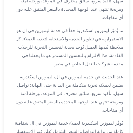
سهل، تأكيد سريع، سائق محترف في الموعد، ورحلة آمنة
الي
ومريحة تنتهي عند الوجهة المحددة بالسعر المتفق عليه دون
مرسي
أي مفاجآت.
مطروح
تاجير
ما يُميّز ليموزين اسكندرية حقاً في خدمة ليموزين في ال هو
سيارات
الاستمرارية في تطوير الخدمة والاستجابة لتغذية العملاء. كل
من
مطار
ملاحظة يُبديها العميل تُؤخذ بجدية لتحسين التجربة للرحلات
برج
القادمة. هذا الالتزام بالتحسين المستمر هو ما يجعلنا في
العرب
مقدمة شركات النقل الخاص في مصر.
ليموزين
الاسكندريه
عند الحديث عن خدمة ليموزين في ال، ليموزين اسكندرية
الي
يضمن لعملائه تجربة متكاملة من البداية حتى النهاية: تواصل
السويس
سهل، تأكيد سريع، سائق محترف في الموعد، ورحلة آمنة
تاكسي
ومريحة تنتهي عند الوجهة المحددة بالسعر المتفق عليه دون
من
أي مفاجآت.
مطار
برج
يُوفّر ليموزين اسكندرية لعملاء خدمة ليموزين في ال شفافية
العرب
كاملة من بداية التواصل: السعر الشامل يُعلَن فور الاستفسار
توصيل