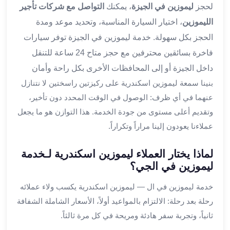
ليموزين
لحجز
ليموزين في الجيزة
، يمكنك
التواصل مع شركات تأجير
المحلة
الليموزين
، اختيار السيارة المناسبة، وتحديد موعد ومدة
الكبرى
الحجز بكل سهولة. خدمة ليموزين في الجيزة توفر سيارات
ليموزين
فاخرة بسائقين محترفين مع حجز متاح 24 ساعة للتنقل
السويس
ليموزين
داخل الجيزة أو إلى المحافظات الأخرى بكل راحة وأمان
العين
بنينا سمعة ليموزين اسكندرية على ركيزتين راسختين لا نتنازل
السخنة
عنهما في أي ظرف: الوصول في الوقت المحدد دون تأخير،
ليموزين
وتقديم أعلى مستوى من جودة الخدمة. هذا التوازن هو ما يجعل
الغردقة
عملاءنا يعودون إلينا مراراً وتكراراً.
ليموزين
شرم
لماذا يختار العملاء ليموزين اسكندرية لـخدمة
الشيخ
ليموزين في الجي؟
ليموزين
مرسي
خدمة ليموزين في ال — ليموزين اسكندرية يكسب ولاء عملائه
علم
رحلة بعد رحلة: الالتزام بالمواعيد أولاً، الأسعار الشاملة الشفافة
خدمة
ثانياً، وتجربة سفر هادئة ومريحة في كل مرة ثالثاً.
اهلا
مطار