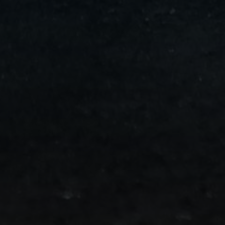
من
مطار
برج
العرب
الى
الساحل
الشمالي
ليموزين
المنوفية
مطار
القاهرة
ليموزين
ليموزين
البحيرة
ليموزين
بلطيم
ليموزين
بورسعيد
ليموزين