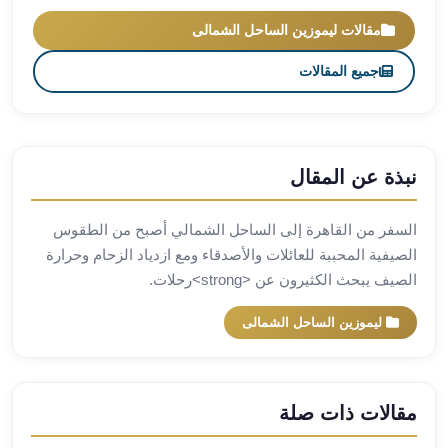
ليموزين
مقالات ليموزين الساحل الشمالى
برج
جميع المقالات
العرب
راس
سدر
ليموزين
برج
نبذة عن المقال
العرب
شرم
السفر من القاهرة إلى الساحل الشمالي أصبح من الطقوس
الشيخ
الصيفية المحببة للعائلات والأصدقاء ومع ازدياد الزحام وحرارة
ليموزين
الصيف يبحث الكثيرون عن <strong>رحلات.
برج
العرب
ليموزين الساحل الشمالى
مرسي
مطروح
ليموزين
مقالات ذات صلة
مطار
العالمين