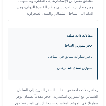
العرب
مناطق مصر: من الإسكندرية إلى القاهرة وما بينهما،
الاسكندرية
ومن مطار برج العرب إلى مطار القاهرة الدولي، ومن
ليموزين
الدلتا إلى الساحل الشمالي والمدن الصحراوية.
المطار
برج
العرب
من
مقالات ذات صلة:
مطار
حجز ليموزين الساحل
برج
العرب
تأجير سيارات بسائق في الساحل
إلى
القاهرة
ليموزين سيدي عبدالرحمن
خدمة
vip
مطار
برج
رحلة رحلات خاصة من القا — للسفر المريح إلى الساحل
العرب
الشمالي مع ليموزين اسكندرية، احجز مقدماً لضمان توفر
من
سيارتك في الموعد المناسب — رحلتك إلى البحر تستحق
مطار