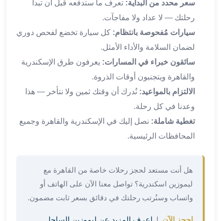
برج
سعر محدد من البداية:
تعرف ما ستدفعه قبل أن تبدأ
العرب
رحلتك — لا عداد ولا مفاجآت.
والإسكندرية
سيارات مُفحوصة بانتظام:
كل سيارة تخضع لفحص دوري
ليموزين
لضمان السلامة والأداء الأمثل.
اسكندرية
مطار
سائقون خبراء في المسارات:
يعرفون طرق الإسكندرية
القاهرة
والقاهرة ويتجنبون أوقات الذروة.
ليموزين
الالتزام بالمواعيد:
نُدرك أن وقتك ثمين ولا نتأخر — هذا
الاسكندريه
وعدنا في كل رحلة.
شرم
الشيخ
تغطية شاملة:
نصل إليك في الإسكندرية والقاهرة وجميع
توصيل
المحافظات الرئيسية.
ليموزين
الاسكندريه
سيارات
هل أنت مستعد لحجز رحلات خاصة من القاهرة مع
ليموزين
ليموزين اسكندرية؟ تواصل معنا الآن على الهاتف أو
الاسكندرية
واتساب وسنُرتب رحلتك في دقائق بسعر ثابت مضمون.
اسعار
ليموزين
احجز الآن
|
اعرف المزيد عن ليموزين الساحل