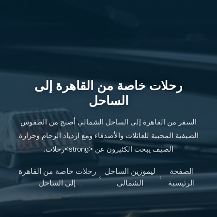
ليموزين
الإسكندرية
من
مطار
القاهرة
ليموزين
مطار
رحلات خاصة من القاهرة إلى
العاصمة
الادارية
الساحل
ليموزين
البحر
السفر من القاهرة إلى الساحل الشمالي أصبح من الطقوس
الأحمر
الصيفية المحببة للعائلات والأصدقاء ومع ازدياد الزحام وحرارة
من
الصيف يبحث الكثيرون عن <strong>رحلات.
مطار
القاهرة
الصفحة
ليموزين الساحل
رحلات خاصة من القاهرة
›
›
تاكسي
الرئيسية
الشمالى
إلى الساحل
العاصمة
ليموزين
السخنة