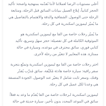
الي
أعلى مستويات الرضا لعملائنا لأننا نُقدّمه بمنهجية واضحة: تأكيد
مرسي
الحجز كتابياً، إبلاغ العميل ببيانات السائق قبل الرحلة، ومتابعة
مطروح
الرحلة حتى الوصول. الشفافية والدقة والاهتمام بالتفاصيل هي
تاجير
ما يُميّز ليموزين اسكندرية في كل رحلة.
سيارات
من
ما يُميّز رحلات خاصة من القا مع ليموزين اسكندرية هو
مطار
الموثوقية الكاملة في كل تفصيلة: حجز سهل وسريع، تأكيد
برج
كتابي فوري، سائق محترف في موعده، وسيارة في حالة
العرب
ممتازة. هذه المعايير لا تتغيّر من رحلة لأخرى.
ليموزين
الاسكندريه
اختر رحلات خاصة من القا مع ليموزين اسكندرية وتمتّع بتجربة
الي
سفر راقية: سيارة خاصة هادئة مُكيَّفة، سائق مُدرَّب يُقدّر
السويس
تاكسي
وقتك، وسعر ثابت شامل لا يتغيّر عند الوصول. الجودة المتسقة
من
هي وعدنا لكل عميل في كل رحلة.
مطار
برج
ليموزين اسكندرية لـرحلات خاصة من القا يُقدّم ما وعد به فعلاً:
العرب
سائق في الموعد المحدد بدون تأخير، سيارة حديثة في حالة
توصيل