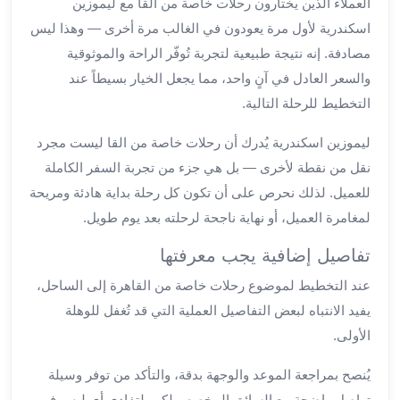
العملاء الذين يختارون رحلات خاصة من القا مع ليموزين
مطار
اسكندرية لأول مرة يعودون في الغالب مرة أخرى — وهذا ليس
برج
مصادفة. إنه نتيجة طبيعية لتجربة تُوفّر الراحة والموثوقية
العرب
والسعر العادل في آنٍ واحد، مما يجعل الخيار بسيطاً عند
ليموزين
التخطيط للرحلة التالية.
برج
العرب
ليموزين اسكندرية يُدرك أن رحلات خاصة من القا ليست مجرد
اسكندرية
نقل من نقطة لأخرى — بل هي جزء من تجربة السفر الكاملة
ليموزين
للعميل. لذلك نحرص على أن تكون كل رحلة بداية هادئة ومريحة
برج
العرب
لمغامرة العميل، أو نهاية ناجحة لرحلته بعد يوم طويل.
الساحل
تفاصيل إضافية يجب معرفتها
الشمالي
ليموزين
عند التخطيط لموضوع رحلات خاصة من القاهرة إلى الساحل،
برج
يفيد الانتباه لبعض التفاصيل العملية التي قد تُغفل للوهلة
العرب
الأولى.
العاصمة
ليموزين
يُنصح بمراجعة الموعد والوجهة بدقة، والتأكد من توفر وسيلة
برج
تواصل واضحة مع السائق المخصص لكم، لتفادي أي لبس في