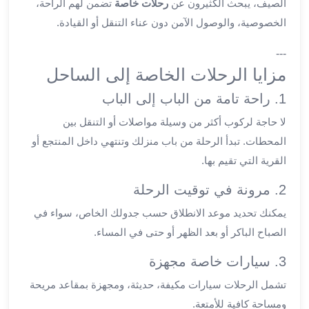
الصيف، يبحث الكثيرون عن
رحلات خاصة
تضمن لهم الراحة،
ليموزين
الخصوصية، والوصول الآمن دون عناء التنقل أو القيادة.
العاشر
من
---
رمضان
مزايا الرحلات الخاصة إلى الساحل
ليموزين
1. راحة تامة من الباب إلى الباب
الزمالك
ليموزين
لا حاجة لركوب أكثر من وسيلة مواصلات أو التنقل بين
مصر
المحطات. تبدأ الرحلة من باب منزلك وتنتهي داخل المنتجع أو
الجديدة
القرية التي تقيم بها.
ليموزين
مدينة
2. مرونة في توقيت الرحلة
نصر
يمكنك تحديد موعد الانطلاق حسب جدولك الخاص، سواء في
ليموزين
الصباح الباكر أو بعد الظهر أو حتى في المساء.
القاهرة
ليموزين
3. سيارات خاصة مجهزة
مصر
تشمل الرحلات سيارات مكيفة، حديثة، ومجهزة بمقاعد مريحة
ليموزين
العجمي
ومساحة كافية للأمتعة.