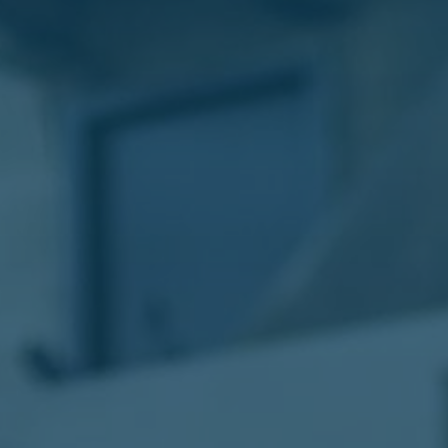
الليموزين
في
مطار
القاهرة
ليموزين
الاسكندرية
شركات
توصيل
مطار
برج
العرب
تاكسي
المطار
شركات
توصيل
من
مطار
القاهرة
تاكسي