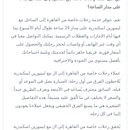
بالسائق
على مدار الساعة؟
من
مطار
نعم، تتوفر خدمة رحلات خاصة من القاهرة إلى الساحل مع
برج
ليموزين اسكندرية على مدار 24 ساعة طوال أيام الأسبوع بما
العرب
ليموزين
فيها أيام الإجازات والعطلات الرسمية. يمكنك التواصل معنا في
مطار
أي وقت عبر الهاتف أو واتساب لحجز رحلتك والحصول على
برج
أسعار فورية. فريقنا جاهز دائماً لخدمتك وتلبية احتياجاتك
العرب
بأفضل مستوى من الجودة والاحترافية.
الدولي
تأجير
عملاء رحلات خاصة من القاهرة إلى ال مع ليموزين اسكندرية
سيارات
يُلاحظون الفرق من أول رحلة: السيارة تصل في الموعد أو
برج
قبله، السائق محترف يُساعد في الأمتعة ويعرف الطريق جيداً،
العرب
والسعر لا يختلف عن ما اتُّفق عليه مسبقاً. هذه التفاصيل
بالسائق
الصغيرة هي ما يصنع الفرق الحقيقي ويجعل عملاءنا يعودون
ليموزين
مطار
إلينا في كل رحلة.
برج
يُحقق رحلات خاصة من القاهرة إلى ال مع ليموزين اسكندرية
العرب