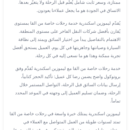
ممتازة، وسعر ثابت شامل يُعلَم قبل الرحلة ولا يتغيّر بعدها.
لمطار
الاتساق في الجودة هو ما يجعل عملاءنا يعودون.
برج
العرب
يُقدّم ليموزين اسكندرية خدمة رحلات خاصة من القا بمستوى
حجز
يُقارن بأفضل شركات النقل الفاخر على مستوى المنطقة.
ليموزين
الاهتمام بالتفاصيل يبدأ من اختيار السائق ويمتد إلى نظافة
من
السيارة وصيانتها وجاهزيتها في كل يوم. العميل يستحق أفضل
مطار
تجربة ممكنة وهذا هو ما نسعى إليه في كل رحلة.
برج
العرب
خدمة رحلات خاصة من القا مع ليموزين اسكندرية تُقدَّم وفق
خدمات
بروتوكول واضح يضمن رضا كل عميل: تأكيد الحجز كتابياً،
ليموزين
اسكندرية
إرسال بيانات السائق قبل الرحلة، التواصل المستمر خلال
خدمات
الرحلة، وضمان تسليم العميل إلى وجهته في الموعد المحدد
ليموزين
تماماً.
برج
العرب
ليموزين اسكندرية يمتلك خبرة واسعة في رحلات خاصة من القا
خدمات
تمتد لسنوات طويلة من العمل المتواصل مع العملاء في
مطار
مختلف مناطق مصر. هذه الخبرة تنعكس في قدرة الفريق على