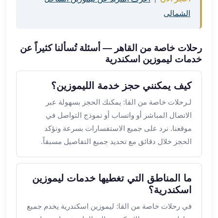
من
الشمالى
مطار
القاهرة
الي
رحلات خاصة من القاهر — أسئلة تُسألنا كثيراً عن
الاسكندرية
خدمات ليموزين اسكندرية
تأجير
سيارات
كيف يمكنني حجز خدمة الليموزين؟
مطار
برج
لـرحلات خاصة من القا: يمكنك الحجز بسهولة عبر
العرب
الاتصال المباشر أو واتساب أو نموذج التواصل في
أسعار
موقعنا. نرد على جميع الاستفسارات بسرعة ونؤكد
توصيل
الحجز خلال دقائق مع تحديد جميع التفاصيل مسبقاً.
مطار
برج
العرب
ما المناطق التي تغطيها خدمات ليموزين
توصيل
اسكندرية؟
مطار
في رحلات خاصة من القا: ليموزين اسكندرية يخدم جميع
برج