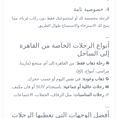
ليموزين
4. خصوصية تامة
الجيزة
ليموزين
الرحلة مخصصة لك أو لمجموعتك فقط دون ركاب غرباء، مما
رجال
يتيح لك الاسترخاء والاستمتاع طوال الطريق.
الاعمال
ليموزين
---
حدائق
أنواع الرحلات الخاصة من القاهرة
الاهرام
إلى الساحل
ليموزين
الشيخ
🚘
رحلة ذهاب فقط:
من القاهرة إلى أي منتجع (مارينا،
زايد
مراسي، أمواج، إلخ).
ليموزين
🔁
ذهاب وعودة:
في نفس اليوم أو حسب حجزك.
طنطا
🚐
رحلات عائلية أو جماعية:
باستخدام SUV أو فان مكيف.
ليموزين
المنصورة
🎉
رحلات المناسبات:
مثل الزفاف، الحفلات، الاجتماعات.
ليموزين
---
كفر
الشيخ
أفضل الوجهات التي تغطيها الرحلات