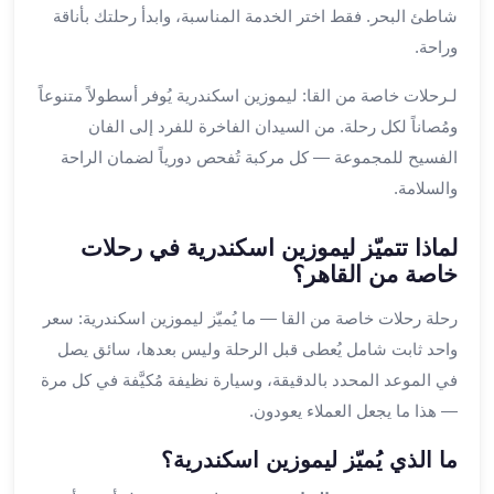
في
شاطئ البحر. فقط اختر الخدمة المناسبة، وابدأ رحلتك بأناقة
الاسكندرية
وراحة.
ليموزين
اسكندريه
لـرحلات خاصة من القا: ليموزين اسكندرية يُوفر أسطولاً متنوعاً
ليموزين
ومُصاناً لكل رحلة. من السيدان الفاخرة للفرد إلى الفان
الاسكندريه
الفسيح للمجموعة — كل مركبة تُفحص دورياً لضمان الراحة
مطروح
والسلامة.
ليموزين
القاهرة
لماذا تتميّز ليموزين اسكندرية في رحلات
الاسكندرية
خاصة من القاهر؟
ليموزين
الاسكندريه
رحلة رحلات خاصة من القا — ما يُميّز ليموزين اسكندرية: سعر
الغردقه
واحد ثابت شامل يُعطى قبل الرحلة وليس بعدها، سائق يصل
تأجير
في الموعد المحدد بالدقيقة، وسيارة نظيفة مُكيَّفة في كل مرة
سيارات
— هذا ما يجعل العملاء يعودون.
الاسكندريه
ليموزين
ما الذي يُميّز ليموزين اسكندرية؟
مطار