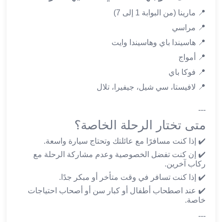
ليموزين
📍 مارينا (من البوابة 1 إلى 7)
المحلة
الكبرى
📍 مراسي
ليموزين
📍 هاسيندا باي وهاسيندا وايت
السويس
📍 أمواج
ليموزين
📍 فوكا باي
العين
📍 لافيستا، سي شيل، جيفيرا، تلال
السخنة
ليموزين
---
الغردقة
متى تختار الرحلة الخاصة؟
ليموزين
شرم
✔️ إذا كنت مسافرًا مع عائلتك وتحتاج سيارة واسعة.
الشيخ
✔️ إن كنت تفضل الخصوصية وعدم مشاركة الرحلة مع
ليموزين
ركاب آخرين.
مرسي
✔️ إذا كنت تسافر في وقت متأخر أو مبكر جدًا.
علم
✔️ عند اصطحاب أطفال أو كبار سن أو أصحاب احتياجات
خدمة
خاصة.
اهلا
---
مطار