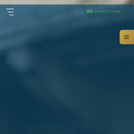
سيارة
الرئيسية
خاصة
بالسائق
من نحن
ليموزين
الاسكندرية
القاهرة
الخدمات
شركات
الليموزين
مقالات
فى
القاهرة
اتصل بنا
شركات
ليموزين
في
01000948802
الاسكندرية
شركات
EN