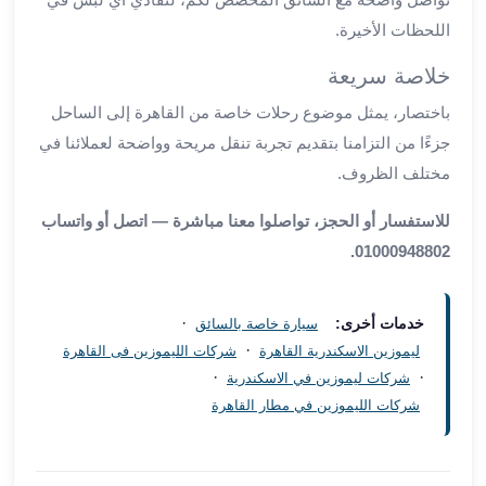
العرب
اللحظات الأخيرة.
العجمي
ليموزين
خلاصة سريعة
برج
باختصار، يمثل موضوع رحلات خاصة من القاهرة إلى الساحل
العرب
جزءًا من التزامنا بتقديم تجربة تنقل مريحة وواضحة لعملائنا في
العين
السخنة
مختلف الظروف.
ليموزين
للاستفسار أو الحجز، تواصلوا معنا مباشرة — اتصل أو واتساب
برج
العرب
01000948802.
الغردقة
ليموزين
·
خدمات أخرى:
سيارة خاصة بالسائق
برج
·
ليموزين الاسكندرية القاهرة
شركات الليموزين فى القاهرة
العرب
·
·
شركات ليموزين في الاسكندرية
القاهرة
شركات الليموزين في مطار القاهرة
ليموزين
برج
العرب
دهب