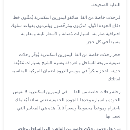
برج
البداية الصحيحة.
العرب
لـرحلات خاصة من القا: سائقو ليموزين اسكندرية يُمثّلون خط
الى
الساحل
دفاع الجودة الأول: مُدرَّبون ومُرخَّصون ويلتزمون بقواعد سلوك
الشمالي
احترافية صارمة. السيارات مُصانة والأسعار ثابتة ومعلومة
ايجار
مسبقاً في كل حجز.
سيارات
بالسائق
حجز رحلات خاصة من القا: ليموزين اسكندرية يُوفّر رحلات
مطار
صيفية مريحة للساحل والغردقة وشرم الشيخ بسيارات مُكيَّفة
برج
حديثة. احجز مبكراً في موسم الذروة لضمان المركبة المناسبة
العرب
لعائلتك.
خدمة
أهلا
رحلة رحلات خاصة من القا — في ليموزين اسكندرية لا نقيس
مطار
الجودة بالسيارة وحدها. الجودة الحقيقية تعني سائقاً يُعاملك
برج
باحترام وموعداً محفوظاً وسعراً ثابتاً. هذه هي المعايير التي
العرب
نعمل بها.
ايجار
سيارات
س: هل خدمة رحلات خاصة من القاهرة إلى الساحل متاحة