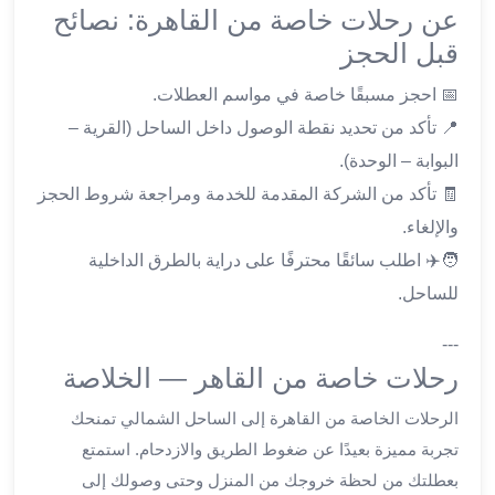
عن رحلات خاصة من القاهرة: نصائح
القاهرة
قبل الحجز
ليموزين
ليموزين
📅 احجز مسبقًا خاصة في مواسم العطلات.
مرسيدس
📍 تأكد من تحديد نقطة الوصول داخل الساحل (القرية –
ايجار
سيارات
البوابة – الوحدة).
زفاف
🧾 تأكد من الشركة المقدمة للخدمة ومراجعة شروط الحجز
ايجار
والإلغاء.
سيارات
🧑✈️ اطلب سائقًا محترفًا على دراية بالطرق الداخلية
مرسيدس
للساحل.
ايجار
سيارات
---
بالسائق
رحلات خاصة من القاهر — الخلاصة
خدمة
VIP
الرحلات الخاصة من القاهرة إلى الساحل الشمالي تمنحك
شركات
تجربة مميزة بعيدًا عن ضغوط الطريق والازدحام. استمتع
تأجير
بعطلتك من لحظة خروجك من المنزل وحتى وصولك إلى
سيارات