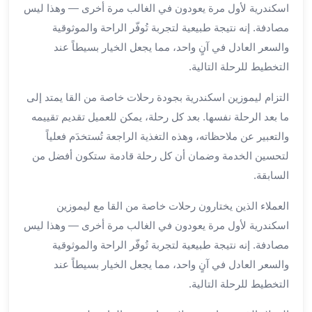
العرب
اسكندرية لأول مرة يعودون في الغالب مرة أخرى — وهذا ليس
سيارات
مصادفة. إنه نتيجة طبيعية لتجربة تُوفّر الراحة والموثوقية
مطار
والسعر العادل في آنٍ واحد، مما يجعل الخيار بسيطاً عند
برج
التخطيط للرحلة التالية.
العرب
مكاتب
التزام ليموزين اسكندرية بجودة رحلات خاصة من القا يمتد إلى
ليموزين
ما بعد الرحلة نفسها. بعد كل رحلة، يمكن للعميل تقديم تقييمه
الاسكندرية
والتعبير عن ملاحظاته، وهذه التغذية الراجعة تُستخدَم فعلياً
شركات
لتحسين الخدمة وضمان أن كل رحلة قادمة ستكون أفضل من
توصيل
السابقة.
من
مطار
العملاء الذين يختارون رحلات خاصة من القا مع ليموزين
برج
اسكندرية لأول مرة يعودون في الغالب مرة أخرى — وهذا ليس
العرب
ليموزين
مصادفة. إنه نتيجة طبيعية لتجربة تُوفّر الراحة والموثوقية
الساحل
والسعر العادل في آنٍ واحد، مما يجعل الخيار بسيطاً عند
الشمالى
التخطيط للرحلة التالية.
شركات
ليموزين