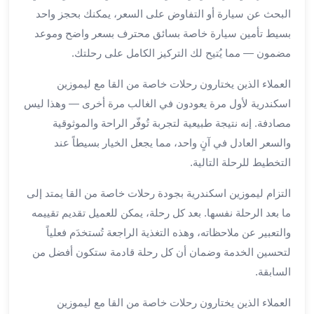
البحث عن سيارة أو التفاوض على السعر، يمكنك بحجز واحد
ليموزين
بسيط تأمين سيارة خاصة بسائق محترف بسعر واضح وموعد
مطار
برج
مضمون — مما يُتيح لك التركيز الكامل على رحلتك.
العرب
العملاء الذين يختارون رحلات خاصة من القا مع ليموزين
سيارات
بالسائق
اسكندرية لأول مرة يعودون في الغالب مرة أخرى — وهذا ليس
من
مصادفة. إنه نتيجة طبيعية لتجربة تُوفّر الراحة والموثوقية
مطار
والسعر العادل في آنٍ واحد، مما يجعل الخيار بسيطاً عند
برج
التخطيط للرحلة التالية.
العرب
سيارات
التزام ليموزين اسكندرية بجودة رحلات خاصة من القا يمتد إلى
توصيل
ما بعد الرحلة نفسها. بعد كل رحلة، يمكن للعميل تقديم تقييمه
مطار
والتعبير عن ملاحظاته، وهذه التغذية الراجعة تُستخدَم فعلياً
برج
لتحسين الخدمة وضمان أن كل رحلة قادمة ستكون أفضل من
العرب
توصيل
السابقة.
مطار
العملاء الذين يختارون رحلات خاصة من القا مع ليموزين
برج