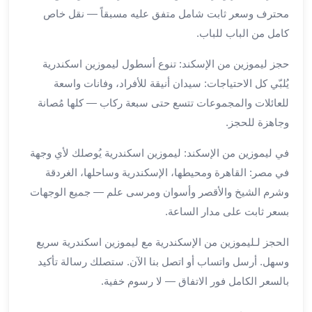
في
محترف وسعر ثابت شامل متفق عليه مسبقاً — نقل خاص
الاسكندرية
كامل من الباب للباب.
ليموزين
اسكندريه
حجز ليموزين من الإسكند: تنوع أسطول ليموزين اسكندرية
ليموزين
يُلبّي كل الاحتياجات: سيدان أنيقة للأفراد، وفانات واسعة
الاسكندريه
للعائلات والمجموعات تتسع حتى سبعة ركاب — كلها مُصانة
مطروح
وجاهزة للحجز.
ليموزين
القاهرة
في ليموزين من الإسكند: ليموزين اسكندرية يُوصلك لأي وجهة
الاسكندرية
في مصر: القاهرة ومحيطها، الإسكندرية وساحلها، الغردقة
ليموزين
وشرم الشيخ والأقصر وأسوان ومرسى علم — جميع الوجهات
الاسكندريه
بسعر ثابت على مدار الساعة.
الغردقه
تأجير
الحجز لـليموزين من الإسكندرية مع ليموزين اسكندرية سريع
سيارات
وسهل. أرسل واتساب أو اتصل بنا الآن. ستصلك رسالة تأكيد
الاسكندريه
ليموزين
بالسعر الكامل فور الاتفاق — لا رسوم خفية.
مطار