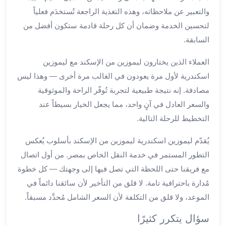
والتعبير عن ملاحظاته، وهذه التغذية الراجعة تُستخدَم فعلياً
مطار
برج
لتحسين الخدمة وضمان أن كل رحلة قادمة ستكون أفضل من
العرب
السابقة.
ليموزين
برج
العملاء الذين يختارون ليموزين من الإسكند مع ليموزين
العرب
اسكندرية لأول مرة يعودون في الغالب مرة أخرى — وهذا ليس
اسكندرية
مصادفة. إنه نتيجة طبيعية لتجربة تُوفّر الراحة والموثوقية
ليموزين
والسعر العادل في آنٍ واحد، مما يجعل الخيار بسيطاً عند
برج
التخطيط للرحلة التالية.
العرب
الساحل
يُقدّم ليموزين اسكندرية ليموزين من الإسكند بأسلوب يُعكس
الشمالي
التطور المستمر في خدمة النقل الخاص بمصر. من أول اتصال
ليموزين
مع فريقنا حتى اللحظة التي تصل فيها إلى وجهتك — كل خطوة
برج
مُدارة باحترافية تامة. لا قلق من التأخير لأن سائقنا دائماً في
العرب
العاصمة
الموعد، ولا قلق من التكلفة لأن السعر الشامل مُحدَّد مسبقاً.
ليموزين
سؤال يتكرر كثيرًا
برج