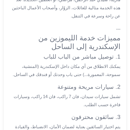
ليموزين
هذه الخدمة مثالية للعائلات، الزوّار، وأصحاب الأعمال الباحثين
العاشر
عن راحة وسرعة في التنقل.
من
رمضان
---
ليموزين
مميزات خدمة الليموزين من
الزمالك
الإسكندرية إلى الساحل
ليموزين
1. توصيل مباشر من الباب للباب
مصر
الجديدة
يمكنك الانطلاق من أي مكان داخل الإسكندرية (المنشية،
ليموزين
سموحة، المعمورة...) حتى باب وحدتك أو فندقك في الساحل.
مدينة
نصر
2. سيارات مريحة ومتنوعة
ليموزين
تشمل سيارات سيدان، فان 7 راكب، فان 14 راكب، وسيارات
القاهرة
فاخرة حسب الطلب.
ليموزين
مصر
3. سائقون محترفون
ليموزين
يتم اختيار السائقين بعناية لضمان الأمان، الانضباط، والقيادة
العجمي