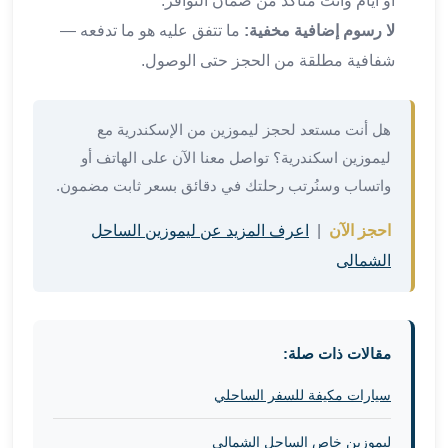
أو أيام وأنت متأكد من ضمان التوافر.
من
لا رسوم إضافية مخفية:
ما تتفق عليه هو ما تدفعه —
مطار
شفافية مطلقة من الحجز حتى الوصول.
القاهرة
الي
الاسكندرية
هل أنت مستعد لحجز ليموزين من الإسكندرية مع
تأجير
ليموزين اسكندرية؟ تواصل معنا الآن على الهاتف أو
سيارات
مطار
واتساب وسنُرتب رحلتك في دقائق بسعر ثابت مضمون.
برج
احجز الآن
|
اعرف المزيد عن ليموزين الساحل
العرب
أسعار
الشمالى
توصيل
مطار
برج
العرب
مقالات ذات صلة:
توصيل
سيارات مكيفة للسفر الساحلي
مطار
برج
ليموزين خاص الساحل الشمالي