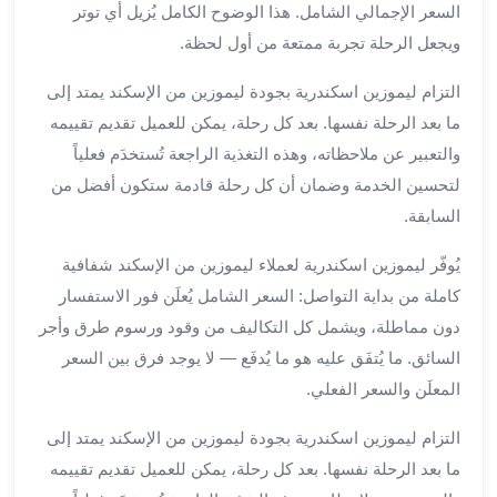
السعر الإجمالي الشامل. هذا الوضوح الكامل يُزيل أي توتر
ليموزين
ويجعل الرحلة تجربة ممتعة من أول لحظة.
مطار
برج
التزام ليموزين اسكندرية بجودة ليموزين من الإسكند يمتد إلى
العرب
ما بعد الرحلة نفسها. بعد كل رحلة، يمكن للعميل تقديم تقييمه
سيارات
والتعبير عن ملاحظاته، وهذه التغذية الراجعة تُستخدَم فعلياً
بالسائق
لتحسين الخدمة وضمان أن كل رحلة قادمة ستكون أفضل من
من
مطار
السابقة.
برج
يُوفّر ليموزين اسكندرية لعملاء ليموزين من الإسكند شفافية
العرب
سيارات
كاملة من بداية التواصل: السعر الشامل يُعلَن فور الاستفسار
توصيل
دون مماطلة، ويشمل كل التكاليف من وقود ورسوم طرق وأجر
مطار
السائق. ما يُتفَق عليه هو ما يُدفَع — لا يوجد فرق بين السعر
برج
المعلَن والسعر الفعلي.
العرب
توصيل
التزام ليموزين اسكندرية بجودة ليموزين من الإسكند يمتد إلى
مطار
ما بعد الرحلة نفسها. بعد كل رحلة، يمكن للعميل تقديم تقييمه
برج