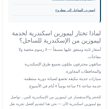
العرب
الاسكندرية
ليموزين الساحل إلى مطروح
ليموزين
المطار
برج
العرب
لماذا تختار ليموزين اسكندرية لخدمة
من
ليموزين من الإسكندرية للساحل؟
مطار
برج
أسعار ثابتة ومتفق عليها مسبقاً — لا رسوم مخفية ولا
العرب
مفاجآت.
إلى
سائقون محترفون ملمّون بجميع طرق الإسكندرية
القاهرة
خدمة
والمحافظات المجاورة.
vip
سيارات حديثة مكيفة تخضع لصيانة دورية منتظمة.
مطار
خدمة متاحة ٢٤ ساعة يومياً ٧ أيام في الأسبوع.
برج
العرب
للحجز والاستفسار عن ليموزين من الإسكندرية للس... تواصل
من
مع ليموزين اسكندرية الآن — نحن هنا لتقديم أفضل تجربة نقل
مطار