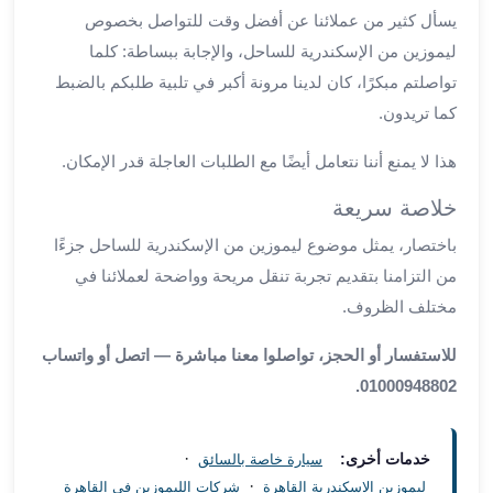
العرب
يسأل كثير من عملائنا عن أفضل وقت للتواصل بخصوص
العجمي
ليموزين من الإسكندرية للساحل، والإجابة ببساطة: كلما
ليموزين
تواصلتم مبكرًا، كان لدينا مرونة أكبر في تلبية طلبكم بالضبط
برج
كما تريدون.
العرب
العين
هذا لا يمنع أننا نتعامل أيضًا مع الطلبات العاجلة قدر الإمكان.
السخنة
ليموزين
خلاصة سريعة
برج
باختصار، يمثل موضوع ليموزين من الإسكندرية للساحل جزءًا
العرب
من التزامنا بتقديم تجربة تنقل مريحة وواضحة لعملائنا في
الغردقة
مختلف الظروف.
ليموزين
برج
للاستفسار أو الحجز، تواصلوا معنا مباشرة — اتصل أو واتساب
العرب
01000948802.
القاهرة
ليموزين
برج
·
خدمات أخرى:
سيارة خاصة بالسائق
العرب
·
ليموزين الاسكندرية القاهرة
شركات الليموزين فى القاهرة
دهب