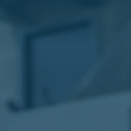
الليموزين
في
مطار
القاهرة
ليموزين
الاسكندرية
شركات
توصيل
مطار
برج
العرب
تاكسي
المطار
شركات
توصيل
من
مطار
القاهرة
تاكسي