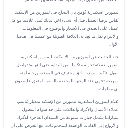
لمطار
ليموزين اسكندرية يُؤمن بأن النجاح في ليموزين من الإسكند
برج
يُقاس برضا العميل قبل أي شيء آخر. لذلك نُبني علاقتنا مع كل
العرب
حجز
عميل على الصدق في الأسعار والوضوح في المعلومات
ليموزين
والالتزام بكل ما نَعِد به. العلاقة الطويلة مع عميلنا هي هدفنا
من
الأول.
مطار
برج
عند الحديث عن ليموزين من الإسكند، ليموزين اسكندرية
العرب
يضمن لعملائه تجربة متكاملة من البداية حتى النهاية: تواصل
خدمات
سهل، تأكيد سريع، سائق محترف في الموعد، ورحلة آمنة
ليموزين
ومريحة تنتهي عند الوجهة المحددة بالسعر المتفق عليه دون
اسكندرية
أي مفاجآت.
خدمات
ليموزين
تُقدّم ليموزين اسكندرية ليموزين من الإسكند بمعيار يُناسب
برج
عملاء الأعمال والأفراد والعائلات على حد سواء. أسطول
العرب
سياراتنا يشمل خيارات متنوعة من السيدان الفاخرة للأفراد
خدمات
مطار
والأزواج إلى الفانات الواسعة للمجموعات، مع الحرص على أن