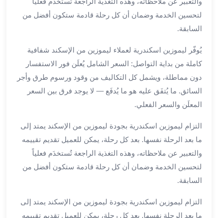
والتعبير عن ملاحظاته، وهذه التغذية الراجعة تُستخدَم فعلياً
العرب
لتحسين الخدمة وضمان أن كل رحلة قادمة ستكون أفضل من
سيارات
السابقة.
مطار
برج
يُوفّر ليموزين اسكندرية لعملاء ليموزين من الإسكند شفافية
العرب
كاملة من بداية التواصل: السعر الشامل يُعلَن فور الاستفسار
مكاتب
ليموزين
دون مماطلة، ويشمل كل التكاليف من وقود ورسوم طرق وأجر
الاسكندرية
السائق. ما يُتفَق عليه هو ما يُدفَع — لا يوجد فرق بين السعر
شركات
المعلَن والسعر الفعلي.
توصيل
من
التزام ليموزين اسكندرية بجودة ليموزين من الإسكند يمتد إلى
مطار
ما بعد الرحلة نفسها. بعد كل رحلة، يمكن للعميل تقديم تقييمه
برج
والتعبير عن ملاحظاته، وهذه التغذية الراجعة تُستخدَم فعلياً
العرب
لتحسين الخدمة وضمان أن كل رحلة قادمة ستكون أفضل من
ليموزين
السابقة.
الساحل
الشمالى
التزام ليموزين اسكندرية بجودة ليموزين من الإسكند يمتد إلى
شركات
ما بعد الرحلة نفسها. بعد كل رحلة، يمكن للعميل تقديم تقييمه
ليموزين