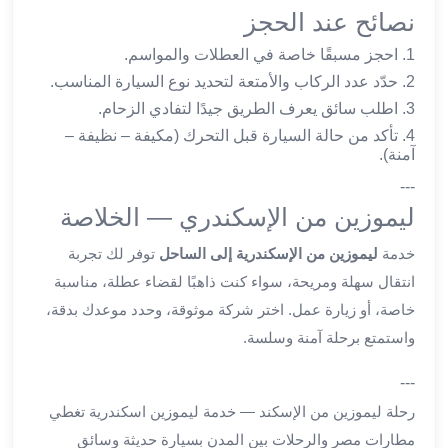
نصائح عند الحجز
القاهرة
ليموزين
1. احجز مسبقًا خاصة في العطلات والمواسم.
ليموزين
2. حدّد عدد الركاب والأمتعة لتحديد نوع السيارة المناسب.
مرسيدس
3. اطلب سائق يعرف الطريق جيدًا لتفادي الزحام.
ايجار
4. تأكد من حالة السيارة قبل التحرك (مكيفة – نظيفة –
سيارات
آمنة).
زفاف
---
ايجار
ليموزين من الإسكندري — الخلاصة
سيارات
مرسيدس
خدمة
ليموزين من الإسكندرية إلى الساحل
توفر لك تجربة
ايجار
انتقال سهلة ومريحة، سواء كنت ذاهبًا لقضاء عطلة، مناسبة
سيارات
خاصة، أو زيارة عمل. اختر شركة موثوقة، وحدد موعدك بدقة،
بالسائق
واستمتع برحلة آمنة وسلسة.
خدمة
VIP
---
شركات
رحلة ليموزين من الإسكند — خدمة ليموزين اسكندرية تغطي
تأجير
سيارات
مطارات مصر والرحلات بين المدن بسيارة حديثة وسائق