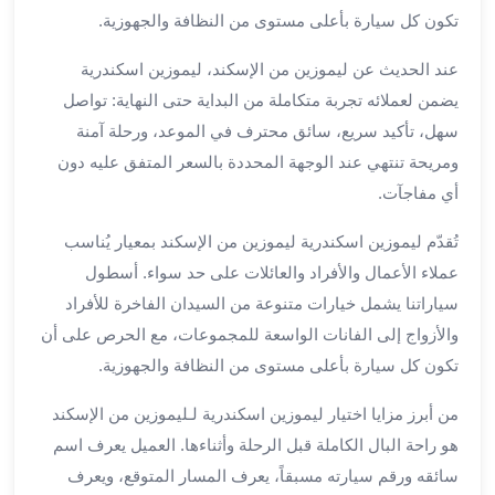
برج
تكون كل سيارة بأعلى مستوى من النظافة والجهوزية.
العرب
خدمات
عند الحديث عن ليموزين من الإسكند، ليموزين اسكندرية
مطار
يضمن لعملائه تجربة متكاملة من البداية حتى النهاية: تواصل
برج
سهل، تأكيد سريع، سائق محترف في الموعد، ورحلة آمنة
العرب
ومريحة تنتهي عند الوجهة المحددة بالسعر المتفق عليه دون
الدولي
أي مفاجآت.
خدمة
التوصيل
تُقدّم ليموزين اسكندرية ليموزين من الإسكند بمعيار يُناسب
من
عملاء الأعمال والأفراد والعائلات على حد سواء. أسطول
مطار
سياراتنا يشمل خيارات متنوعة من السيدان الفاخرة للأفراد
برج
العرب
والأزواج إلى الفانات الواسعة للمجموعات، مع الحرص على أن
خدمة
تكون كل سيارة بأعلى مستوى من النظافة والجهوزية.
توصيل
من أبرز مزايا اختيار ليموزين اسكندرية لـليموزين من الإسكند
مطار
برج
هو راحة البال الكاملة قبل الرحلة وأثناءها. العميل يعرف اسم
العرب
سائقه ورقم سيارته مسبقاً، يعرف المسار المتوقع، ويعرف
خدمة