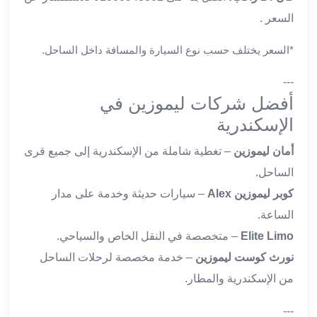
ليموزين
السعر .
المحلة
الكبرى
*السعر يختلف حسب نوع السيارة والمسافة داخل الساحل.
ليموزين
السويس
---
ليموزين
أفضل شركات ليموزين في
العين
الإسكندرية
السخنة
ليموزين
أمان ليموزين
– تغطية شاملة من الإسكندرية إلى جميع قرى
الغردقة
الساحل.
ليموزين
كوبر ليموزين Alex
– سيارات حديثة وخدمة على مدار
شرم
الشيخ
الساعة.
ليموزين
Elite Limo
– متخصصة في النقل الخاص والسياحي.
مرسي
نورث كوست ليموزين
– خدمة مخصصة لرحلات الساحل
علم
من الإسكندرية والمطار.
خدمة
اهلا
---
مطار