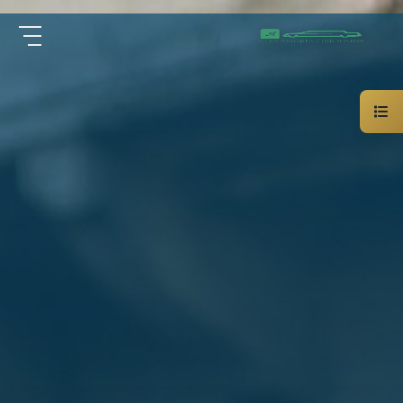
سيارة
الرئيسية
خاصة
بالسائق
من نحن
ليموزين
الاسكندرية
القاهرة
الخدمات
شركات
الليموزين
مقالات
فى
القاهرة
اتصل بنا
شركات
ليموزين
في
01000948802
الاسكندرية
شركات
EN