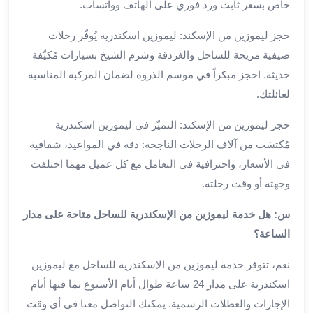
خاص بسعر ثابت ورد فوري على الهاتف وواتساب.
برج
العرب
حجز ليموزين من الإسكند: ليموزين اسكندرية يُوفّر رحلات
الى
صيفية مريحة للساحل والغردقة وشرم الشيخ بسيارات مُكيَّفة
الساحل
حديثة. احجز مبكراً في موسم الذروة لضمان المركبة المناسبة
الشمالي
لعائلتك.
ايجار
سيارات
حجز ليموزين من الإسكند: التميّز في ليموزين اسكندرية
بالسائق
مُكتسَب من آلاف الرحلات الناجحة: دقة في المواعيد، شفافية
مطار
برج
في الأسعار، واحترافية في التعامل مع كل عميل مهما اختلفت
العرب
وجهته أو وقت رحلته.
خدمة
أهلا
س: هل خدمة ليموزين من الإسكندرية للساحل متاحة على مدار
مطار
الساعة؟
برج
العرب
نعم، تتوفر خدمة ليموزين من الإسكندرية للساحل مع ليموزين
ايجار
اسكندرية على مدار 24 ساعة طوال أيام الأسبوع بما فيها أيام
سيارات
الإجازات والعطلات الرسمية. يمكنك التواصل معنا في أي وقت