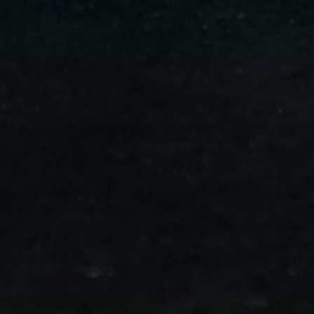
من
مطار
برج
العرب
الى
الساحل
الشمالي
ليموزين
المنوفية
مطار
القاهرة
ليموزين
ليموزين
البحيرة
ليموزين
بلطيم
ليموزين
بورسعيد
ليموزين