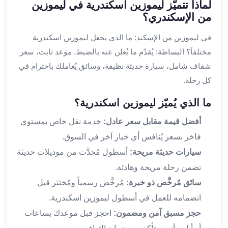
برج
لماذا تتميّز ليموزين اسكندرية في ليموزين
العرب
من الإسكندري؟
والإسكندرية
في ليموزين من الإسكند: ما الذي يجعل ليموزين اسكندرية
ليموزين
اسكندرية
مختلفاً؟ البساطة: يُقدّم ما يُعلن عنه بالضبط. موعد ثابت، سعر
مطار
شفاف شامل، سيارة حديثة نظيفة، وسائق يُعاملك باحترام في
القاهرة
كل رحلة.
ليموزين
الاسكندريه
ما الذي يُميّز ليموزين اسكندرية؟
شرم
أفضل قيمة مقابل سعر عادل:
خدمة نقل خاص بمستوى
الشيخ
فاخر بسعر يُنافس أي خيار آخر في السوق.
توصيل
ليموزين
سيارات حديثة مريحة:
أسطول مُحدَّث من موديلات حديثة
الاسكندريه
تضمن رحلة مريحة وهادئة.
سيارات
سائق مُرخَّص ذو خبرة:
مُرخَّص رسمياً ومُختبَر قبل
ليموزين
انضمامه للعمل في أسطول ليموزين اسكندرية.
الاسكندرية
اسعار
حجز مسبق آمن ومضمون:
احجز قبل موعدك بساعات
ليموزين