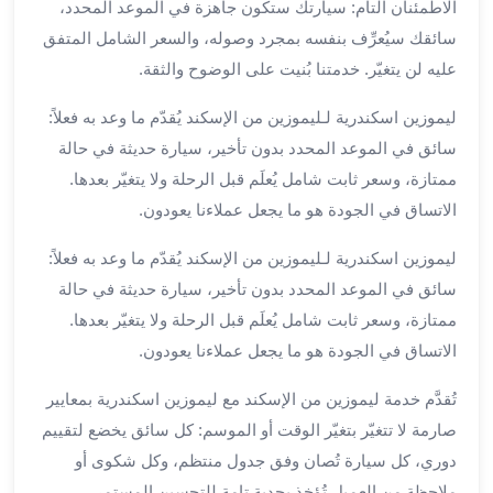
الاطمئنان التام: سيارتك ستكون جاهزة في الموعد المحدد،
الي
سائقك سيُعرِّف بنفسه بمجرد وصوله، والسعر الشامل المتفق
مرسي
مطروح
عليه لن يتغيّر. خدمتنا بُنيت على الوضوح والثقة.
تاجير
ليموزين اسكندرية لـليموزين من الإسكند يُقدّم ما وعد به فعلاً:
سيارات
من
سائق في الموعد المحدد بدون تأخير، سيارة حديثة في حالة
مطار
ممتازة، وسعر ثابت شامل يُعلَم قبل الرحلة ولا يتغيّر بعدها.
برج
الاتساق في الجودة هو ما يجعل عملاءنا يعودون.
العرب
ليموزين
ليموزين اسكندرية لـليموزين من الإسكند يُقدّم ما وعد به فعلاً:
الاسكندريه
سائق في الموعد المحدد بدون تأخير، سيارة حديثة في حالة
الي
ممتازة، وسعر ثابت شامل يُعلَم قبل الرحلة ولا يتغيّر بعدها.
السويس
الاتساق في الجودة هو ما يجعل عملاءنا يعودون.
تاكسي
من
تُقدَّم خدمة ليموزين من الإسكند مع ليموزين اسكندرية بمعايير
مطار
صارمة لا تتغيّر بتغيّر الوقت أو الموسم: كل سائق يخضع لتقييم
برج
دوري، كل سيارة تُصان وفق جدول منتظم، وكل شكوى أو
العرب
ملاحظة من العميل تُؤخذ بجدية تامة للتحسين المستمر.
توصيل