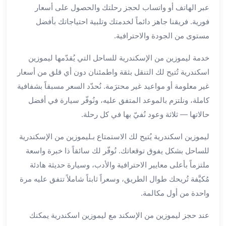
بالسائق
عبر الهاتف أو واتساب لحجز رحلتك والحصول على أسعار
من
فورية. فريقنا جاهز دائماً لخدمتك وتلبية احتياجاتك بأفضل
مطار
مستوى من الجودة والاحترافية.
برج
العرب
خدمة ليموزين من الإسكندرية للساحل التي يُقدّمها ليموزين
ليموزين
اسكندرية تُتيح لك التنقل بثقة واطمئنان دون أي قلق من أسعار
مطار
برج
غير معلومة أو مواعيد غير محترَمة. نُحدّد السعر مسبقاً بشفافية
العرب
كاملة، ونلتزم بالموعد المتفق عليه، ونُوفّر سيارة في أفضل
الدولي
حالاتها — ثلاثة وعود نُفيّ بها في كل رحلة.
تأجير
سيارات
ليموزين اسكندرية يُتيح لك الاستمتاع بـليموزين من الإسكندرية
برج
للساحل بشكل يفوق توقعاتك. نُوفّر لك سائقاً ذا خبرة واسعة
العرب
ملتزماً بأعلى معايير الاحترافية والأدب، وسيارة حديثة هادئة
بالسائق
مُكيَّفة تُريحك طوال الطريق، وسعراً ثابتاً شاملاً تتفق عليه مرة
ليموزين
واحدة من أول مكالمة.
مطار
برج
عند حجز ليموزين من الإسكند مع ليموزين اسكندرية يمكنك
العرب