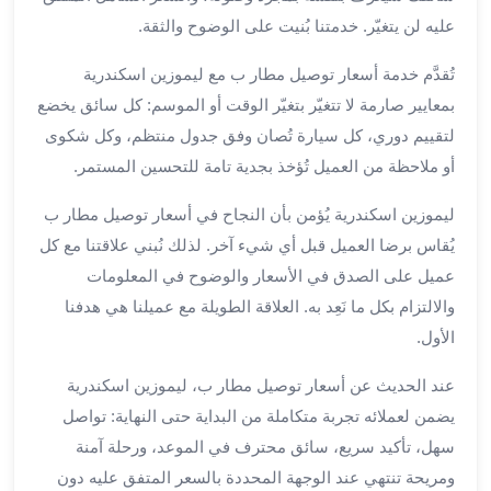
بالسائق
عليه لن يتغيّر. خدمتنا بُنيت على الوضوح والثقة.
من
مطار
تُقدَّم خدمة أسعار توصيل مطار ب مع ليموزين اسكندرية
برج
بمعايير صارمة لا تتغيّر بتغيّر الوقت أو الموسم: كل سائق يخضع
العرب
ليموزين
لتقييم دوري، كل سيارة تُصان وفق جدول منتظم، وكل شكوى
مطار
أو ملاحظة من العميل تُؤخذ بجدية تامة للتحسين المستمر.
برج
العرب
ليموزين اسكندرية يُؤمن بأن النجاح في أسعار توصيل مطار ب
الدولي
يُقاس برضا العميل قبل أي شيء آخر. لذلك نُبني علاقتنا مع كل
تأجير
عميل على الصدق في الأسعار والوضوح في المعلومات
سيارات
والالتزام بكل ما نَعِد به. العلاقة الطويلة مع عميلنا هي هدفنا
برج
الأول.
العرب
بالسائق
عند الحديث عن أسعار توصيل مطار ب، ليموزين اسكندرية
ليموزين
يضمن لعملائه تجربة متكاملة من البداية حتى النهاية: تواصل
مطار
سهل، تأكيد سريع، سائق محترف في الموعد، ورحلة آمنة
برج
العرب
ومريحة تنتهي عند الوجهة المحددة بالسعر المتفق عليه دون