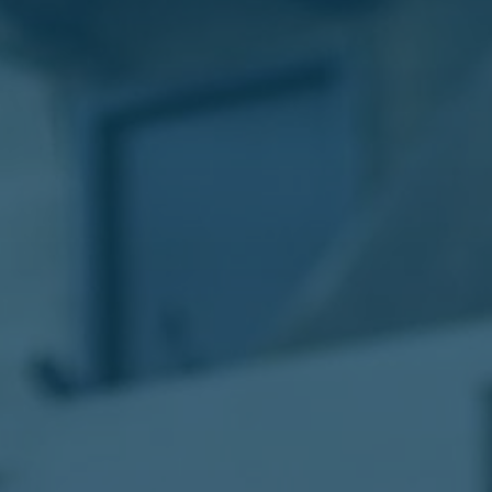
الليموزين
في
مطار
القاهرة
ليموزين
الاسكندرية
شركات
توصيل
مطار
برج
العرب
تاكسي
المطار
شركات
توصيل
من
مطار
القاهرة
تاكسي