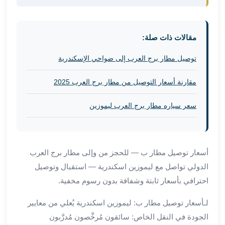
برج
العرب
والإسكندرية
ليموزين
مقالات ذات صلة:
اسكندرية
توصيل مطار برج العرب إلى ضواحي الإسكندرية
مطار
القاهرة
مقارنة أسعار التوصيل من مطار برج العرب 2025
ليموزين
الاسكندريه
سعر سياره مطار برج العرب ليموزين
شرم
الشيخ
توصيل
ليموزين
أسعار توصيل مطار ب — للحجز من وإلى مطار برج العرب
الاسكندريه
الدولي تواصل مع ليموزين اسكندرية — استقبال وتوصيل
سيارات
احترافي بأسعار ثابتة وشفافة بدون رسوم مخفية.
ليموزين
الاسكندرية
لـأسعار توصيل مطار ب: ليموزين اسكندرية يُعلي من معايير
اسعار
الجودة في النقل الخاص: سائقون مُرخَّصون مُدرَّبون
ليموزين