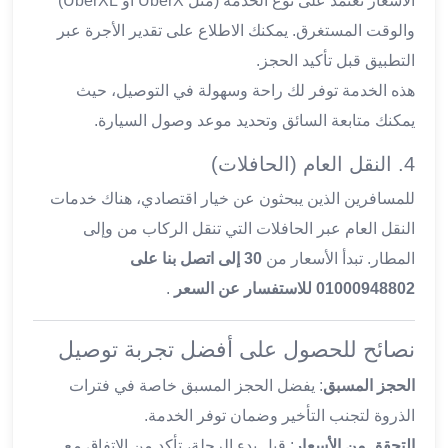
الأسعار تعتمد على نوع الخدمة (مثل UberX أو UberXL)
ليموزين
والوقت المستغرق. يمكنك الاطلاع على تقدير الأجرة عبر
الجيزة
التطبيق قبل تأكيد الحجز.
ليموزين
رجال
هذه الخدمة توفر لك راحة وسهولة في التوصيل، حيث
الاعمال
يمكنك متابعة السائق وتحديد موعد وصول السيارة.
ليموزين
حدائق
4. النقل العام (الحافلات)
الاهرام
للمسافرين الذين يبحثون عن خيار اقتصادي، هناك خدمات
ليموزين
النقل العام عبر الحافلات التي تنقل الركاب من وإلى
الشيخ
زايد
المطار. تبدأ الأسعار من
30 إلى اتصل بنا على
ليموزين
01000948802 للاستفسار عن السعر
.
طنطا
ليموزين
نصائح للحصول على أفضل تجربة توصيل
المنصورة
ليموزين
الحجز المسبق
: يفضل الحجز المسبق خاصة في فترات
كفر
الذروة لتجنب التأخير وضمان توفر الخدمة.
الشيخ
التحقق من الأسعار
: قبل بدء الرحلة، تأكد من الاتفاق مع