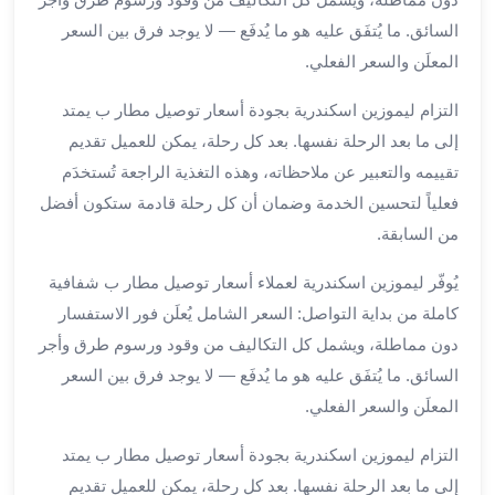
برج
السائق. ما يُتفَق عليه هو ما يُدفَع — لا يوجد فرق بين السعر
العرب
المعلَن والسعر الفعلي.
خدمات
مطار
التزام ليموزين اسكندرية بجودة أسعار توصيل مطار ب يمتد
برج
إلى ما بعد الرحلة نفسها. بعد كل رحلة، يمكن للعميل تقديم
العرب
تقييمه والتعبير عن ملاحظاته، وهذه التغذية الراجعة تُستخدَم
الدولي
خدمة
فعلياً لتحسين الخدمة وضمان أن كل رحلة قادمة ستكون أفضل
التوصيل
من السابقة.
من
مطار
يُوفّر ليموزين اسكندرية لعملاء أسعار توصيل مطار ب شفافية
برج
كاملة من بداية التواصل: السعر الشامل يُعلَن فور الاستفسار
العرب
دون مماطلة، ويشمل كل التكاليف من وقود ورسوم طرق وأجر
خدمة
السائق. ما يُتفَق عليه هو ما يُدفَع — لا يوجد فرق بين السعر
توصيل
المعلَن والسعر الفعلي.
مطار
برج
التزام ليموزين اسكندرية بجودة أسعار توصيل مطار ب يمتد
العرب
إلى ما بعد الرحلة نفسها. بعد كل رحلة، يمكن للعميل تقديم
خدمة