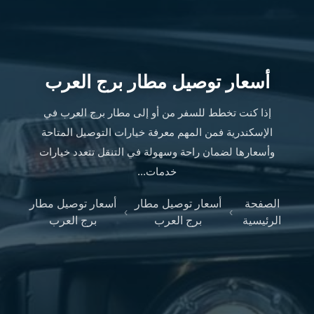
ليموزين
الإسكندرية
من
مطار
القاهرة
أسعار توصيل مطار برج العرب
ليموزين
مطار
إذا كنت تخطط للسفر من أو إلى مطار برج العرب في
العاصمة
الإسكندرية فمن المهم معرفة خيارات التوصيل المتاحة
الادارية
وأسعارها لضمان راحة وسهولة في التنقل تتعدد خيارات
ليموزين
خدمات...
البحر
الأحمر
الصفحة
أسعار توصيل مطار
أسعار توصيل مطار
من
›
›
الرئيسية
برج العرب
برج العرب
مطار
القاهرة
تاكسي
العاصمة
ليموزين
السخنة