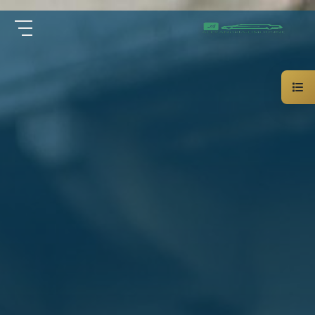
سيارة
الرئيسية
خاصة
بالسائق
من نحن
ليموزين
الاسكندرية
القاهرة
الخدمات
شركات
الليموزين
مقالات
فى
القاهرة
اتصل بنا
شركات
ليموزين
في
01000948802
الاسكندرية
شركات
EN