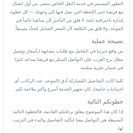
العرب
التطور المستمر في خدمة النقل الخاص بمصر. من أول اتصال
سيارات
مع فريقنا حتى اللحظة التي تصل فيها إلى وجهتك — كل خطوة
مطار
مُدارة باحترافية تامة. لا قلق من التأخير لأن سائقنا دائماً في
برج
الموعد، ولا قلق من التكلفة لأن السعر الشامل مُحدَّد مسبقاً.
العرب
مكاتب
نصيحة عملية
ليموزين
من واقع خبرتنا في التعامل مع طلبات مشابهة لـأسعار توصيل
الاسكندرية
مطار برج العرب، فإن التواصل المبكر مع فريقنا يساعد كثيرًا
شركات
في ضمان تجربة سلسة.
توصيل
من
كلما كانت التفاصيل المُشاركة أدق (الموعد، عدد الركاب، أي
مطار
احتياجات خاصة)، كان تجهيز الخدمة أسرع وأكثر ملاءمة لكم.
برج
العرب
خطوتكم التالية
ليموزين
الساحل
إذا كان هذا الموضوع يتعلق برحلتكم القادمة، فالخطوة التالية
الشمالى
البسيطة هي التواصل معنا لتأكيد التفاصيل والبدء في الترتيب
شركات
لها.
ليموزين