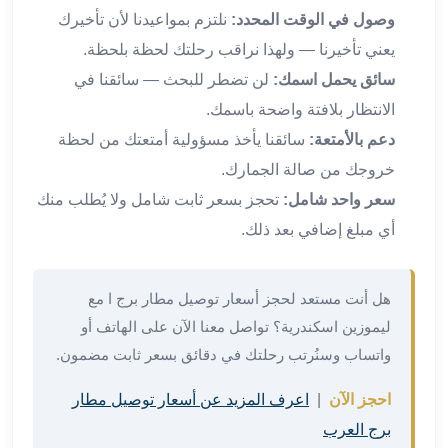
في
وصول في الوقت المحدد:
نلتزم بمواعيدنا لأن تأخيرك
الاسكندرية
يعني تأخيرنا — ولهذا نراقب رحلتك لحظة بلحظة.
ليموزين
سائق يحمل اسمك:
لن تضطر للبحث — سائقنا في
اسكندريه
ليموزين
الانتظار بلافتة واضحة باسمك.
الاسكندريه
دعم بالأمتعة:
سائقنا يأخذ مسؤولية أمتعتك من لحظة
مطروح
خروجك من صالة الجمارك.
ليموزين
سعر واحد شامل:
تحجز بسعر ثابت شامل ولا يُطلب منك
القاهرة
أي مبلغ إضافي بعد ذلك.
الاسكندرية
ليموزين
الاسكندريه
هل أنت مستعد لحجز أسعار توصيل مطار برج ا مع
الغردقه
ليموزين اسكندرية؟ تواصل معنا الآن على الهاتف أو
تأجير
سيارات
واتساب وسنُرتب رحلتك في دقائق بسعر ثابت مضمون.
الاسكندريه
احجز الآن
|
اعرف المزيد عن أسعار توصيل مطار
ليموزين
مطار
برج العرب