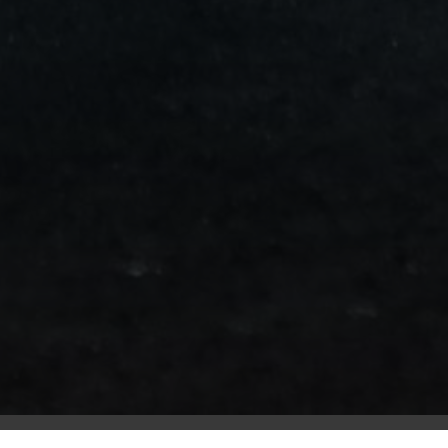
من
مطار
برج
العرب
الى
الساحل
الشمالي
ليموزين
المنوفية
مطار
القاهرة
ليموزين
ليموزين
البحيرة
ليموزين
بلطيم
ليموزين
بورسعيد
ليموزين