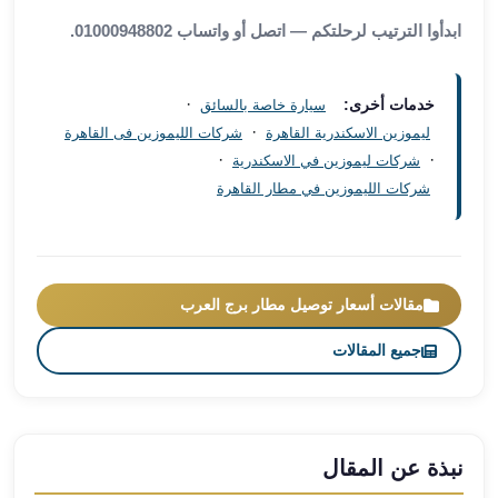
مطار
ابدأوا الترتيب لرحلتكم — اتصل أو واتساب 01000948802.
برج
العرب
·
خدمات أخرى:
سيارة خاصة بالسائق
ليموزين
·
برج
ليموزين الاسكندرية القاهرة
شركات الليموزين فى القاهرة
·
·
العرب
شركات ليموزين في الاسكندرية
اسكندرية
شركات الليموزين في مطار القاهرة
ليموزين
برج
العرب
الساحل
مقالات أسعار توصيل مطار برج العرب
الشمالي
ليموزين
جميع المقالات
برج
العرب
العاصمة
ليموزين
نبذة عن المقال
برج