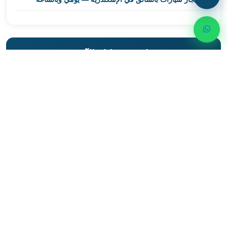
ليموزين
مطار
برج
العرب
احجز رحلتك الآن
اسكندرية
ليموزين
تواصل مع ليموزين اسكندرية للحصول على أفضل خدمات
مطار
النقل الفاخر
برج
العرب
01000948802
الاسكندرية
ليموزين
واتساب
من
القاهرة
الى
مطار
برج
العرب
ليموزين
من