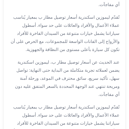
الي
أي مفاجآت.
مرسي
مطروح
تُقدّم ليموزين اسكندرية أسعار توصيل مطار ب بمعيار يُناسب
تاجير
عملاء الأعمال والأفراد والعائلات على حد سواء. أسطول
سيارات
سياراتنا يشمل خيارات متنوعة من السيدان الفاخرة للأفراد
من
والأزواج إلى الفانات الواسعة للمجموعات، مع الحرص على أن
مطار
تكون كل سيارة بأعلى مستوى من النظافة والجهوزية.
برج
العرب
عند الحديث عن أسعار توصيل مطار ب، ليموزين اسكندرية
ليموزين
يضمن لعملائه تجربة متكاملة من البداية حتى النهاية: تواصل
الاسكندريه
سهل، تأكيد سريع، سائق محترف في الموعد، ورحلة آمنة
الي
ومريحة تنتهي عند الوجهة المحددة بالسعر المتفق عليه دون
السويس
تاكسي
أي مفاجآت.
من
تُقدّم ليموزين اسكندرية أسعار توصيل مطار ب بمعيار يُناسب
مطار
برج
عملاء الأعمال والأفراد والعائلات على حد سواء. أسطول
العرب
سياراتنا يشمل خيارات متنوعة من السيدان الفاخرة للأفراد
توصيل