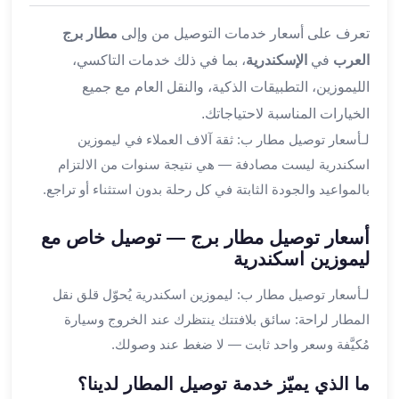
القاهرة
تعرف على أسعار خدمات التوصيل من وإلى
مطار برج
ليموزين
العرب
في
الإسكندرية
، بما في ذلك خدمات التاكسي،
ليموزين
مرسيدس
الليموزين، التطبيقات الذكية، والنقل العام مع جميع
ايجار
الخيارات المناسبة لاحتياجاتك.
سيارات
لـأسعار توصيل مطار ب: ثقة آلاف العملاء في ليموزين
زفاف
اسكندرية ليست مصادفة — هي نتيجة سنوات من الالتزام
ايجار
بالمواعيد والجودة الثابتة في كل رحلة بدون استثناء أو تراجع.
سيارات
مرسيدس
أسعار توصيل مطار برج — توصيل خاص مع
ايجار
ليموزين اسكندرية
سيارات
بالسائق
لـأسعار توصيل مطار ب: ليموزين اسكندرية يُحوّل قلق نقل
خدمة
المطار لراحة: سائق بلافتتك ينتظرك عند الخروج وسيارة
VIP
مُكيَّفة وسعر واحد ثابت — لا ضغط عند وصولك.
شركات
تأجير
ما الذي يميّز خدمة توصيل المطار لدينا؟
سيارات