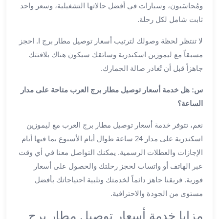
ومُحاسَبون، وسيارات في أفضل حالاتها التشغيلية، وسعر واحد
من
مطار
ثابت شامل لكل رحلة.
القاهرة
لا تنتظر لحظة وصولك لترتيب أسعار توصيل مطار برج ا. احجز
الي
الاسكندرية
مسبقاً مع ليموزين اسكندرية وسائقك سيكون هناك بلافتتك
تأجير
جاهزاً قبل أن تُغادر صالة الجمارك.
سيارات
مطار
س: هل خدمة أسعار توصيل مطار برج العرب متاحة على مدار
برج
الساعة؟
العرب
نعم، تتوفر خدمة أسعار توصيل مطار برج العرب مع ليموزين
أسعار
توصيل
اسكندرية على مدار 24 ساعة طوال أيام الأسبوع بما فيها أيام
مطار
الإجازات والعطلات الرسمية. يمكنك التواصل معنا في أي وقت
برج
عبر الهاتف أو واتساب لحجز رحلتك والحصول على أسعار
العرب
فورية. فريقنا جاهز دائماً لخدمتك وتلبية احتياجاتك بأفضل
توصيل
مستوى من الجودة والاحترافية.
مطار
برج
مزايا خدمة أسعار توصيل مطار برج