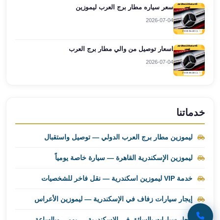
سعر سياره مطار برج العرب ليموزين
ليموزين
2026-07-04
برج
العرب
راس
اسعار توصيل من والي مطار برج العرب
سدر
2026-07-04
ليموزين
برج
العرب
شرم
خدماتنا
الشيخ
ليموزين
ليموزين مطار برج العرب الدولي — توصيل واستقبال
برج
العرب
ليموزين الإسكندرية القاهرة — سيارة خاصة يومياً
مرسي
مطروح
خدمة VIP ليموزين اسكندرية — نقل فاخر للشخصيات
ليموزين
إيجار سيارات زفاف في الإسكندرية — ليموزين الأعراس
مطار
العالمين
إيجار سيارات بالسائق في الإسكندرية — يومي وبالساعة