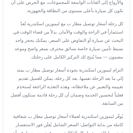
والأزواج إلى الفانات الواسعة للمجموعات، مع الحرص على أن
لمطار
تكون كل سيارة بأعلى مستوى من النظافة والجهوزية.
برج
العرب
كل رحلة أسعار توصيل مطار ب مع ليموزين اسكندرية تُعدّ
حجز
استثماراً في الراحة والوقت والأمان. بدلاً من قضاء الوقت في
ليموزين
البحث عن سيارة أو التفاوض على السعر، يمكنك بحجز واحد
من
بسيط تأمين سيارة خاصة بسائق محترف بسعر واضح وموعد
مطار
مضمون — مما يُتيح لك التركيز الكامل على رحلتك.
برج
العرب
التزام ليموزين اسكندرية بجودة أسعار توصيل مطار ب يمتد
خدمات
إلى ما بعد الرحلة نفسها. بعد كل رحلة، يمكن للعميل تقديم
ليموزين
اسكندرية
تقييمه والتعبير عن ملاحظاته، وهذه التغذية الراجعة تُستخدَم
خدمات
فعلياً لتحسين الخدمة وضمان أن كل رحلة قادمة ستكون أفضل
ليموزين
من السابقة.
برج
العرب
يُوفّر ليموزين اسكندرية لعملاء أسعار توصيل مطار ب شفافية
خدمات
كاملة من بداية التواصل: السعر الشامل يُعلَن فور الاستفسار
مطار
دون مماطلة، ويشمل كل التكاليف من وقود ورسوم طرق وأجر