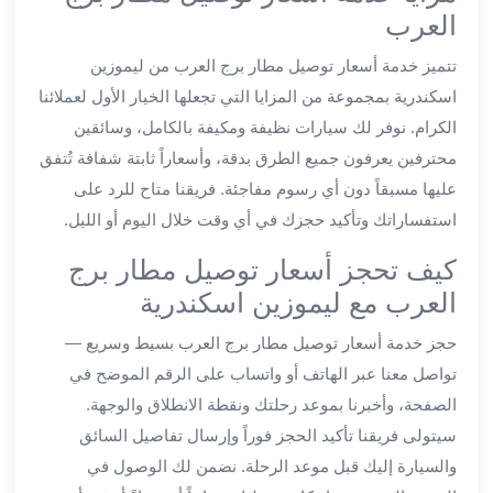
العرب
العرب
الاسكندرية
ليموزين
تتميز خدمة أسعار توصيل مطار برج العرب من ليموزين
المطار
اسكندرية بمجموعة من المزايا التي تجعلها الخيار الأول لعملائنا
برج
الكرام. نوفر لك سيارات نظيفة ومكيفة بالكامل، وسائقين
العرب
محترفين يعرفون جميع الطرق بدقة، وأسعاراً ثابتة شفافة تُتفق
من
مطار
عليها مسبقاً دون أي رسوم مفاجئة. فريقنا متاح للرد على
برج
استفساراتك وتأكيد حجزك في أي وقت خلال اليوم أو الليل.
العرب
كيف تحجز أسعار توصيل مطار برج
إلى
القاهرة
العرب مع ليموزين اسكندرية
خدمة
حجز خدمة أسعار توصيل مطار برج العرب بسيط وسريع —
vip
تواصل معنا عبر الهاتف أو واتساب على الرقم الموضح في
مطار
برج
الصفحة، وأخبرنا بموعد رحلتك ونقطة الانطلاق والوجهة.
العرب
سيتولى فريقنا تأكيد الحجز فوراً وإرسال تفاصيل السائق
من
والسيارة إليك قبل موعد الرحلة. نضمن لك الوصول في
مطار