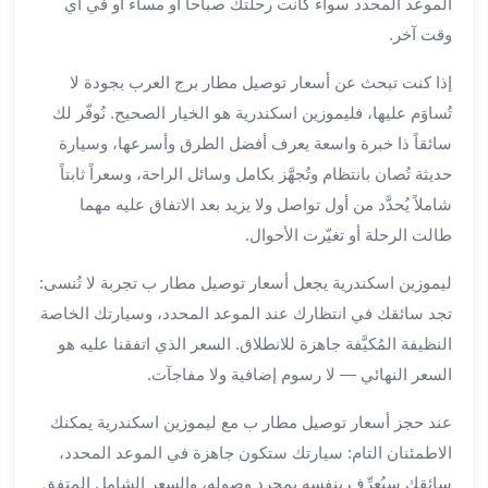
الموعد المحدد سواء كانت رحلتك صباحاً أو مساءً أو في أي
برج
وقت آخر.
العرب
الى
إذا كنت تبحث عن أسعار توصيل مطار برج العرب بجودة لا
الساحل
تُساوَم عليها، فليموزين اسكندرية هو الخيار الصحيح. نُوفّر لك
الشمالي
سائقاً ذا خبرة واسعة يعرف أفضل الطرق وأسرعها، وسيارة
ايجار
سيارات
حديثة تُصان بانتظام وتُجهَّز بكامل وسائل الراحة، وسعراً ثابتاً
بالسائق
شاملاً يُحدَّد من أول تواصل ولا يزيد بعد الاتفاق عليه مهما
مطار
طالت الرحلة أو تغيّرت الأحوال.
برج
العرب
ليموزين اسكندرية يجعل أسعار توصيل مطار ب تجربة لا تُنسى:
خدمة
تجد سائقك في انتظارك عند الموعد المحدد، وسيارتك الخاصة
أهلا
النظيفة المُكيَّفة جاهزة للانطلاق. السعر الذي اتفقنا عليه هو
مطار
السعر النهائي — لا رسوم إضافية ولا مفاجآت.
برج
العرب
عند حجز أسعار توصيل مطار ب مع ليموزين اسكندرية يمكنك
ايجار
الاطمئنان التام: سيارتك ستكون جاهزة في الموعد المحدد،
سيارات
سائقك سيُعرِّف بنفسه بمجرد وصوله، والسعر الشامل المتفق