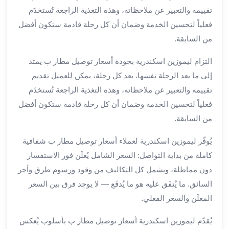
تقييمه والتعبير عن ملاحظاته، وهذه التغذية الراجعة تُستخدَم
ليموزين
مطار
فعلياً لتحسين الخدمة وضمان أن كل رحلة قادمة ستكون أفضل
برج
من السابقة.
العرب
التزام ليموزين اسكندرية بجودة أسعار توصيل مطار ب يمتد
سيارات
بالسائق
إلى ما بعد الرحلة نفسها. بعد كل رحلة، يمكن للعميل تقديم
من
تقييمه والتعبير عن ملاحظاته، وهذه التغذية الراجعة تُستخدَم
مطار
فعلياً لتحسين الخدمة وضمان أن كل رحلة قادمة ستكون أفضل
برج
من السابقة.
العرب
سيارات
يُوفّر ليموزين اسكندرية لعملاء أسعار توصيل مطار ب شفافية
توصيل
كاملة من بداية التواصل: السعر الشامل يُعلَن فور الاستفسار
مطار
دون مماطلة، ويشمل كل التكاليف من وقود ورسوم طرق وأجر
برج
السائق. ما يُتفَق عليه هو ما يُدفَع — لا يوجد فرق بين السعر
العرب
توصيل
المعلَن والسعر الفعلي.
مطار
يُقدّم ليموزين اسكندرية أسعار توصيل مطار ب بأسلوب يُعكس
برج