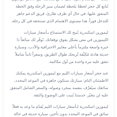
العرب
نُتابع كل حجز لحظةً بلحظة لضمان سير الرحلة وفق الخطة
الاسكندرية
ليموزين
المتفق عليها. في حال أي ظرف طارئ، فريق الدعم جاهز
المطار
للتدخل فوراً. هذا مستوى الاهتمام الذي تستحقه في كل رحلة.
برج
العرب
ليموزين اسكندرية يُتيح لك الاستمتاع بـأسعار سيارات
من
الليموزين في مص بشكل يفوق توقعاتك. نُوفّر لك سائقاً ذا
مطار
خبرة واسعة ملتزماً بأعلى معايير الاحترافية والأدب، وسيارة
برج
حديثة هادئة مُكيَّفة تُريحك طوال الطريق، وسعراً ثابتاً شاملاً
العرب
تتفق عليه مرة واحدة من أول مكالمة.
إلى
القاهرة
عند حجز أسعار سيارات الليم مع ليموزين اسكندرية يمكنك
خدمة
الاطمئنان التام: سيارتك ستكون جاهزة في الموعد المحدد،
vip
سائقك سيُعرِّف بنفسه بمجرد وصوله، والسعر الشامل المتفق
مطار
عليه لن يتغيّر. خدمتنا بُنيت على الوضوح والثقة.
برج
العرب
ليموزين اسكندرية لـأسعار سيارات الليم يُقدّم ما وعد به فعلاً:
من
سائق في الموعد المحدد بدون تأخير، سيارة حديثة في حالة
مطار