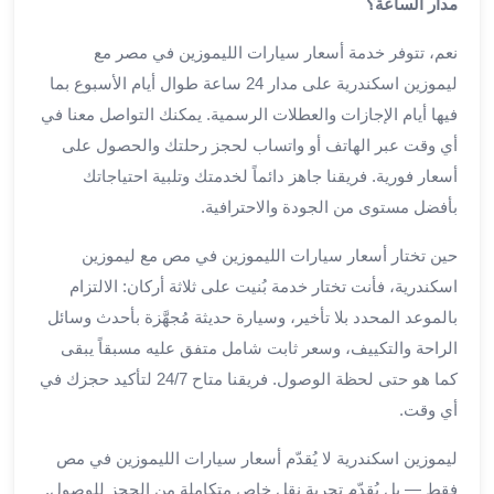
مدار الساعة؟
من
مطار
نعم، تتوفر خدمة أسعار سيارات الليموزين في مصر مع
القاهرة
ليموزين اسكندرية على مدار 24 ساعة طوال أيام الأسبوع بما
الي
فيها أيام الإجازات والعطلات الرسمية. يمكنك التواصل معنا في
الاسكندرية
أي وقت عبر الهاتف أو واتساب لحجز رحلتك والحصول على
تأجير
سيارات
أسعار فورية. فريقنا جاهز دائماً لخدمتك وتلبية احتياجاتك
مطار
بأفضل مستوى من الجودة والاحترافية.
برج
العرب
حين تختار أسعار سيارات الليموزين في مص مع ليموزين
أسعار
اسكندرية، فأنت تختار خدمة بُنيت على ثلاثة أركان: الالتزام
توصيل
بالموعد المحدد بلا تأخير، وسيارة حديثة مُجهَّزة بأحدث وسائل
مطار
الراحة والتكييف، وسعر ثابت شامل متفق عليه مسبقاً يبقى
برج
كما هو حتى لحظة الوصول. فريقنا متاح 24/7 لتأكيد حجزك في
العرب
أي وقت.
توصيل
مطار
ليموزين اسكندرية لا يُقدّم أسعار سيارات الليموزين في مص
برج
فقط — بل يُقدّم تجربة نقل خاص متكاملة من الحجز للوصول.