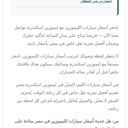
برج
ليموزين من المطار
العرب
والإسكندرية
ليموزين
لحجز أسعار سيارات الليموزين مع ليموزين اسكندرية تواصل
اسكندرية
مطار
معنا الآن — فريقنا متاح على مدار الساعة لتأكيد حجزك
القاهرة
وضمان أفضل تجربة نقل خاص في مصر بأسعار ثابتة.
ليموزين
الاسكندريه
لا تنتظر لحظة وصولك لترتيب أسعار سيارات الليموزين. احجز
شرم
مسبقاً مع ليموزين اسكندرية وسائقك سيكون هناك بلافتتك
الشيخ
جاهزاً قبل أن تُغادر صالة الجمارك.
توصيل
ليموزين
في أسعار سيارات الليم: التميّز في ليموزين اسكندرية يعني
الاسكندريه
تقديم أفضل تجربة نقل خاص في كل رحلة: الوقت يُحترَم،
سيارات
السعر لا يتغيّر، والعميل يُعامَل باحترام تام في كل لحظة من
ليموزين
رحلته.
الاسكندرية
اسعار
س: هل خدمة أسعار سيارات الليموزين في مصر متاحة على
ليموزين