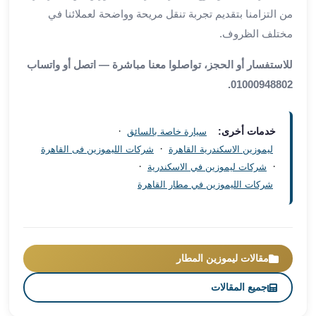
العرب
من التزامنا بتقديم تجربة تنقل مريحة وواضحة لعملائنا في
سيارات
مختلف الظروف.
مطار
برج
للاستفسار أو الحجز، تواصلوا معنا مباشرة — اتصل أو واتساب
العرب
01000948802.
مكاتب
ليموزين
الاسكندرية
·
خدمات أخرى:
سيارة خاصة بالسائق
شركات
·
ليموزين الاسكندرية القاهرة
شركات الليموزين فى القاهرة
توصيل
·
·
شركات ليموزين في الاسكندرية
من
شركات الليموزين في مطار القاهرة
مطار
برج
العرب
ليموزين
مقالات ليموزين المطار
الساحل
الشمالى
جميع المقالات
شركات
ليموزين