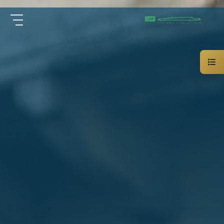
سيارة
الرئيسية
خاصة
بالسائق
من نحن
ليموزين
الاسكندرية
القاهرة
الخدمات
شركات
الليموزين
مقالات
فى
القاهرة
اتصل بنا
شركات
ليموزين
في
01000948802
الاسكندرية
شركات
EN