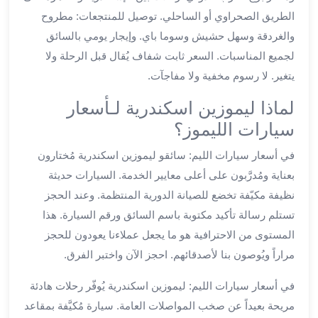
ليموزين
الطريق الصحراوي أو الساحلي. توصيل للمنتجعات: مطروح
المحلة
والغردقة وسهل حشيش وسوما باي. وإيجار يومي بالسائق
الكبرى
لجميع المناسبات. السعر ثابت شفاف يُقال قبل الرحلة ولا
ليموزين
السويس
يتغير. لا رسوم مخفية ولا مفاجآت.
ليموزين
لماذا ليموزين اسكندرية لـأسعار
العين
السخنة
سيارات الليموز؟
ليموزين
في أسعار سيارات الليم: سائقو ليموزين اسكندرية مُختارون
الغردقة
بعناية ومُدرَّبون على أعلى معايير الخدمة. السيارات حديثة
ليموزين
شرم
نظيفة مكيّفة تخضع للصيانة الدورية المنتظمة. وعند الحجز
الشيخ
تستلم رسالة تأكيد مكتوبة باسم السائق ورقم السيارة. هذا
ليموزين
المستوى من الاحترافية هو ما يجعل عملاءنا يعودون للحجز
مرسي
مراراً ويُوصون بنا لأصدقائهم. احجز الآن واختبر الفرق.
علم
خدمة
في أسعار سيارات الليم: ليموزين اسكندرية يُوفّر رحلات هادئة
اهلا
مريحة بعيداً عن صخب المواصلات العامة. سيارة مُكيَّفة بمقاعد
مطار