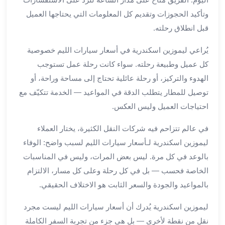
الي
وتأكيد الحجوزات وتقديم كل المعلومات التي يحتاجها العميل
مرسي
قبل انطلاق رحلته.
مطروح
تاجير
يُراعي ليموزين اسكندرية في أسعار سيارات الليم خصوصية
سيارات
كل عميل وطبيعة رحلته. سواء كانت رحلة عمل تستوجب
من
الهدوء والتركيز، أو رحلة عائلية تحتاج إلى مساحة وراحة، أو
مطار
برج
توصيل للمطار يتطلب الدقة في المواعيد — الخدمة تتكيّف مع
العرب
احتياجات العميل وليس العكس.
ليموزين
الاسكندريه
في عالم تتزاحم فيه شركات النقل الكثيرة، يختار العملاء
الي
ليموزين اسكندرية لـأسعار سيارات الليم لسبب واضح: الوفاء
السويس
بالوعد في كل مرة. ليس بعض المرات، وليس في المناسبات
تاكسي
الخاصة فحسب — بل في كل رحلة وعلى كل مسار، الالتزام
من
بالمواعيد والجودة والسعر الثابت هو الاختلاف الحقيقي.
مطار
برج
ليموزين اسكندرية يُدرك أن أسعار سيارات الليم ليست مجرد
العرب
نقل من نقطة لأخرى — بل هي جزء من تجربة السفر الكاملة
توصيل