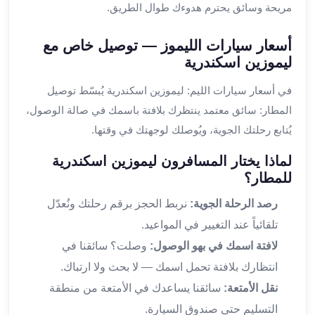
مريحة وسائق يحترم هدوءك طوال الطريق.
القاهرة
ليموزين
أسعار سيارات الليموز — توصيل خاص مع
ليموزين
ليموزين اسكندرية
مرسيدس
ايجار
في أسعار سيارات الليم: ليموزين اسكندرية يُبسّط توصيل
سيارات
المطار: سائق معتمد ينتظرك بلافتة باسمك في صالة الوصول،
زفاف
يُتابع رحلتك الجوية، ويُوصلك لوجهتك في وقتها.
ايجار
سيارات
لماذا يختار المسافرون ليموزين اسكندرية
مرسيدس
للمطار؟
ايجار
سيارات
رصد الرحلة الجوية:
نربط الحجز برقم رحلتك ونُعدّل
بالسائق
تلقائياً عند التغيير في المواعيد.
خدمة
لافتة اسمك في بهو الوصول:
وصلت؟ سائقنا في
VIP
انتظارك بلافتة تحمل اسمك — لا بحث ولا ارتباك.
شركات
نقل الأمتعة:
سائقنا يساعدك في الأمتعة من منطقة
تأجير
سيارات
التسليم حتى صندوق السيارة.