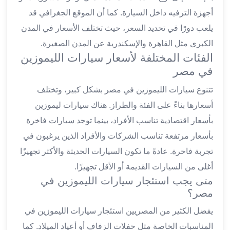
ليموزين
أجهزة الترفيه داخل السيارة. كما أن الموقع الجغرافي قد
العاشر
يلعب دورًا في تحديد السعر، حيث تختلف الأسعار في المدن
من
الكبرى مثل القاهرة والإسكندرية عن المدن الصغيرة.
رمضان
الفئات المختلفة لأسعار سيارات الليموزين
ليموزين
في مصر
الزمالك
ليموزين
تتنوع سيارات الليموزين في مصر بشكل كبير، وتختلف
مصر
أسعارها بناءً على الفئة والطراز. هناك سيارات ليموزين
الجديدة
بأسعار اقتصادية تناسب الأفراد، بينما توجد سيارات فاخرة
ليموزين
بأسعار مرتفعة تناسب الشركات والأفراد الذين يرغبون في
مدينة
نصر
تجربة فاخرة. عادةً ما تكون السيارات الحديثة والأكثر تجهيزًا
ليموزين
أغلى من السيارات القديمة أو الأقل تجهيزًا.
القاهرة
متى يجب استئجار سيارات الليموزين في
ليموزين
مصر؟
مصر
يفضل الكثير من المصريين استئجار سيارات الليموزين في
ليموزين
العجمي
المناسبات الخاصة مثل حفلات الزفاف أو أعياد الميلاد. كما