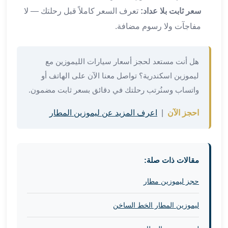
في
سعر ثابت بلا عداد:
تعرف السعر كاملاً قبل رحلتك — لا
الاسكندرية
مفاجآت ولا رسوم مضافة.
ليموزين
اسكندريه
ليموزين
هل أنت مستعد لحجز أسعار سيارات الليموزين مع
الاسكندريه
ليموزين اسكندرية؟ تواصل معنا الآن على الهاتف أو
مطروح
واتساب وسنُرتب رحلتك في دقائق بسعر ثابت مضمون.
ليموزين
القاهرة
احجز الآن
|
اعرف المزيد عن ليموزين المطار
الاسكندرية
ليموزين
الاسكندريه
الغردقه
مقالات ذات صلة:
تأجير
سيارات
حجز ليموزين مطار
الاسكندريه
ليموزين
ليموزين المطار الخط الساخن
مطار