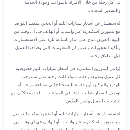
بالسائق
في كل رحلة من خلال الالتزام بالمواعيد وجودة الخدمة
من
والتسعير الشفاف.
مطار
برج
للاستفسار عن أسعار سيارات الليم أو الحجز، يمكنك التواصل
العرب
مع ليموزين اسكندرية عبر واتساب أو الهاتف في أي وقت من
ليموزين
اليوم. الفريق متاح على مدار الساعة للرد على الاستفسارات
مطار
وتأكيد الحجوزات وتقديم كل المعلومات التي يحتاجها العميل
برج
قبل انطلاق رحلته.
العرب
الدولي
يُراعي ليموزين اسكندرية في أسعار سيارات الليم خصوصية
تأجير
كل عميل وطبيعة رحلته. سواء كانت رحلة عمل تستوجب
سيارات
برج
الهدوء والتركيز، أو رحلة عائلية تحتاج إلى مساحة وراحة، أو
العرب
توصيل للمطار يتطلب الدقة في المواعيد — الخدمة تتكيّف مع
بالسائق
احتياجات العميل وليس العكس.
ليموزين
مطار
للاستفسار عن أسعار سيارات الليم أو الحجز، يمكنك التواصل
برج
مع ليموزين اسكندرية عبر واتساب أو الهاتف في أي وقت من
العرب
اليوم. الفريق متاح على مدار الساعة للرد على الاستفسارات