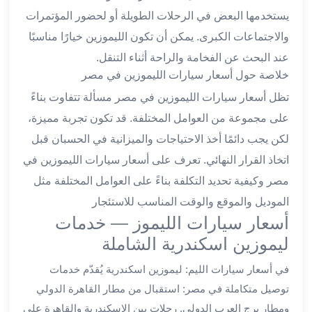
ليموزين
يستخدمها البعض في الرحلات الطويلة أو لحضور المؤتمرات
الجيزة
والاجتماعات الكبرى. يمكن أن تكون الليموزين خيارًا مناسبًا
ليموزين
عند البحث عن الفخامة والراحة أثناء التنقل.
رجال
خلاصة حول أسعار سيارات الليموزين في مصر
الاعمال
ليموزين
تظل أسعار سيارات الليموزين في مصر مسألة تتفاوت بناءً
حدائق
على مجموعة من العوامل المختلفة. قد تكون تجربة مميزة،
الاهرام
لكن يجب دائمًا أخذ الاحتياجات والميزانية في الحسبان قبل
ليموزين
اتخاذ القرار النهائي. تعرف على أسعار سيارات الليموزين في
الشيخ
زايد
مصر وكيفية تحديد التكلفة بناءً على العوامل المختلفة مثل
ليموزين
الموديل والموقع والوقت المناسب للاستئجار
طنطا
أسعار سيارات الليموز — خدمات
ليموزين
ليموزين اسكندرية الشاملة
المنصورة
ليموزين
في أسعار سيارات الليم: ليموزين اسكندرية يُقدّم خدمات
كفر
توصيل متكاملة في مصر: استقبال من مطار القاهرة الدولي
الشيخ
ومطار برج العرب الدولي. رحلات بين الإسكندرية والقاهرة على