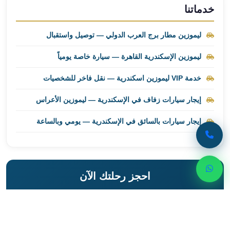
خدماتنا
ليموزين
برج
ليموزين مطار برج العرب الدولي — توصيل واستقبال
العرب
راس
ليموزين الإسكندرية القاهرة — سيارة خاصة يومياً
سدر
ليموزين
خدمة VIP ليموزين اسكندرية — نقل فاخر للشخصيات
برج
العرب
إيجار سيارات زفاف في الإسكندرية — ليموزين الأعراس
شرم
إيجار سيارات بالسائق في الإسكندرية — يومي وبالساعة
الشيخ
ليموزين
برج
العرب
مرسي
احجز رحلتك الآن
مطروح
تواصل مع ليموزين اسكندرية للحصول على أفضل خدمات
ليموزين
النقل الفاخر
مطار
العالمين