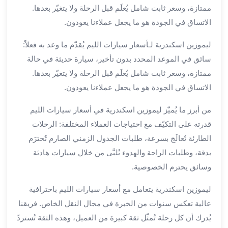
برج
ممتازة، وسعر ثابت شامل يُعلَم قبل الرحلة ولا يتغيّر بعدها.
العرب
الاتساق في الجودة هو ما يجعل عملاءنا يعودون.
الى
الساحل
ليموزين اسكندرية لـأسعار سيارات الليم يُقدّم ما وعد به فعلاً:
الشمالي
سائق في الموعد المحدد بدون تأخير، سيارة حديثة في حالة
ايجار
ممتازة، وسعر ثابت شامل يُعلَم قبل الرحلة ولا يتغيّر بعدها.
سيارات
الاتساق في الجودة هو ما يجعل عملاءنا يعودون.
بالسائق
مطار
من أبرز ما يُميّز ليموزين اسكندرية في أسعار سيارات الليم
برج
قدرته على التكيّف مع احتياجات العملاء المختلفة: الرحلات
العرب
الطارئة تُعالَج بسرعة، طلبات الجدول الزمني الصارم تُحترَم
خدمة
بدقة، وطلبات الراحة والهدوء تُلبَّى من خلال سيارات هادئة
أهلا
مطار
وسائق يحترم الخصوصية.
برج
ليموزين اسكندرية يتعامل مع أسعار سيارات الليم باحترافية
العرب
عالية تعكس سنوات من الخبرة في مجال النقل الخاص. فريقنا
ايجار
سيارات
يُدرك أن كل رحلة تُمثّل ثقة كبيرة من العميل، وهذه الثقة تُستردّ