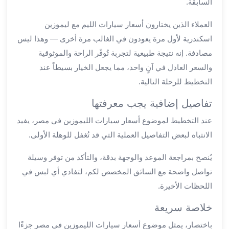
السابقة.
ليموزين
مطار
العملاء الذين يختارون أسعار سيارات الليم مع ليموزين
برج
اسكندرية لأول مرة يعودون في الغالب مرة أخرى — وهذا ليس
العرب
مصادفة. إنه نتيجة طبيعية لتجربة تُوفّر الراحة والموثوقية
سيارات
والسعر العادل في آنٍ واحد، مما يجعل الخيار بسيطاً عند
بالسائق
التخطيط للرحلة التالية.
من
مطار
تفاصيل إضافية يجب معرفتها
برج
عند التخطيط لموضوع أسعار سيارات الليموزين في مصر، يفيد
العرب
الانتباه لبعض التفاصيل العملية التي قد تُغفل للوهلة الأولى.
سيارات
توصيل
يُنصح بمراجعة الموعد والوجهة بدقة، والتأكد من توفر وسيلة
مطار
تواصل واضحة مع السائق المخصص لكم، لتفادي أي لبس في
برج
العرب
اللحظات الأخيرة.
توصيل
خلاصة سريعة
مطار
برج
باختصار، يمثل موضوع أسعار سيارات الليموزين في مصر جزءًا