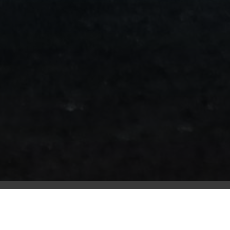
من
مطار
برج
العرب
الى
الساحل
الشمالي
ليموزين
المنوفية
مطار
القاهرة
ليموزين
ليموزين
البحيرة
ليموزين
بلطيم
ليموزين
بورسعيد
ليموزين