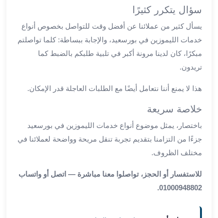
سؤال يتكرر كثيرًا
مطار
برج
يسأل كثير من عملائنا عن أفضل وقت للتواصل بخصوص أنواع
العرب
خدمات الليموزين في بورسعيد، والإجابة ببساطة: كلما تواصلتم
ليموزين
مبكرًا، كان لدينا مرونة أكبر في تلبية طلبكم بالضبط كما
برج
تريدون.
العرب
اسكندرية
هذا لا يمنع أننا نتعامل أيضًا مع الطلبات العاجلة قدر الإمكان.
ليموزين
برج
خلاصة سريعة
العرب
باختصار، يمثل موضوع أنواع خدمات الليموزين في بورسعيد
الساحل
جزءًا من التزامنا بتقديم تجربة تنقل مريحة وواضحة لعملائنا في
الشمالي
مختلف الظروف.
ليموزين
برج
للاستفسار أو الحجز، تواصلوا معنا مباشرة — اتصل أو واتساب
العرب
01000948802.
العاصمة
ليموزين
برج