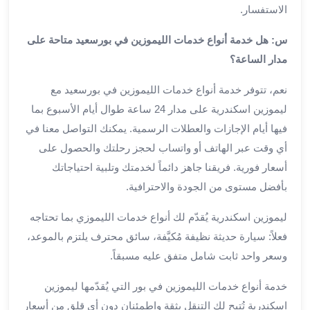
العرب
الاستفسار.
الاسكندرية
ليموزين
س: هل خدمة أنواع خدمات الليموزين في بورسعيد متاحة على
المطار
مدار الساعة؟
برج
العرب
نعم، تتوفر خدمة أنواع خدمات الليموزين في بورسعيد مع
من
ليموزين اسكندرية على مدار 24 ساعة طوال أيام الأسبوع بما
مطار
فيها أيام الإجازات والعطلات الرسمية. يمكنك التواصل معنا في
برج
أي وقت عبر الهاتف أو واتساب لحجز رحلتك والحصول على
العرب
أسعار فورية. فريقنا جاهز دائماً لخدمتك وتلبية احتياجاتك
إلى
القاهرة
بأفضل مستوى من الجودة والاحترافية.
خدمة
ليموزين اسكندرية يُقدّم لك أنواع خدمات الليموزي بما تحتاجه
vip
مطار
فعلاً: سيارة حديثة نظيفة مُكيَّفة، سائق محترف يلتزم بالموعد،
برج
وسعر واحد ثابت شامل متفق عليه مسبقاً.
العرب
من
خدمة أنواع خدمات الليموزين في بور التي يُقدّمها ليموزين
مطار
اسكندرية تُتيح لك التنقل بثقة واطمئنان دون أي قلق من أسعار