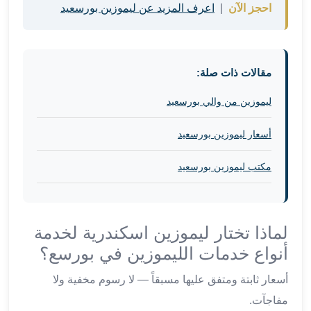
برج
احجز الآن
|
اعرف المزيد عن ليموزين بورسعيد
العرب
والإسكندرية
ليموزين
اسكندرية
مقالات ذات صلة:
مطار
القاهرة
ليموزين من والي بورسعيد
ليموزين
أسعار ليموزين بورسعيد
الاسكندريه
شرم
مكتب ليموزين بورسعيد
الشيخ
توصيل
ليموزين
الاسكندريه
لماذا تختار ليموزين اسكندرية لخدمة
سيارات
أنواع خدمات الليموزين في بورسع؟
ليموزين
الاسكندرية
أسعار ثابتة ومتفق عليها مسبقاً — لا رسوم مخفية ولا
اسعار
مفاجآت.
ليموزين