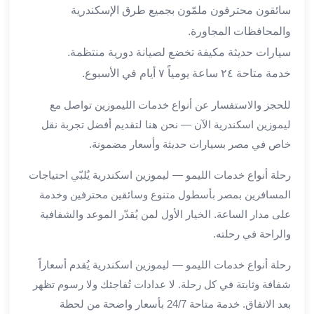
من
سائقون محترفون ملمّون بجميع طرق الإسكندرية
مطار
والمحافظات المجاورة.
القاهرة
سيارات حديثة مكيفة تخضع لصيانة دورية منتظمة.
الي
خدمة متاحة ٢٤ ساعة يومياً ٧ أيام في الأسبوع.
الاسكندرية
تأجير
للحجز والاستفسار عن أنواع خدمات الليموزين تواصل مع
سيارات
ليموزين اسكندرية الآن — نحن هنا لتقديم أفضل تجربة نقل
مطار
خاص في مصر بسيارات حديثة وأسعار مضمونة.
برج
العرب
رحلة أنواع خدمات الليمو — ليموزين اسكندرية يُلبّي احتياجات
أسعار
المسافرين بمصر بأسطول متنوع وسائقين محترفين وخدمة
توصيل
مطار
على مدار الساعة. الخيار الأول لمن يُقدّر الموعد والشفافية
برج
والراحة في رحلته.
العرب
توصيل
رحلة أنواع خدمات الليمو — ليموزين اسكندرية يُقدم أسعاراً
مطار
شفافة وثابتة في كل رحلة. لا عدادات تُفاجئك ولا رسوم تظهر
برج
بعد الاتفاق. خدمة متاحة 24/7 بأسعار واضحة من لحظة