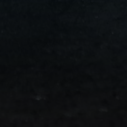
من
مطار
برج
العرب
الى
الساحل
الشمالي
ليموزين
المنوفية
مطار
القاهرة
ليموزين
ليموزين
البحيرة
ليموزين
بلطيم
ليموزين
بورسعيد
ليموزين