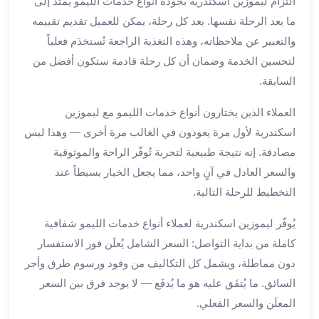
التزام ليموزين اسكندرية بجودة أنواع خدمات الليمو يمتد إلى
العرب
ما بعد الرحلة نفسها. بعد كل رحلة، يمكن للعميل تقديم تقييمه
سيارات
والتعبير عن ملاحظاته، وهذه التغذية الراجعة تُستخدَم فعلياً
مطار
برج
لتحسين الخدمة وضمان أن كل رحلة قادمة ستكون أفضل من
العرب
السابقة.
مكاتب
ليموزين
العملاء الذين يختارون أنواع خدمات الليمو مع ليموزين
الاسكندرية
اسكندرية لأول مرة يعودون في الغالب مرة أخرى — وهذا ليس
شركات
مصادفة. إنه نتيجة طبيعية لتجربة تُوفّر الراحة والموثوقية
توصيل
والسعر العادل في آنٍ واحد، مما يجعل الخيار بسيطاً عند
من
التخطيط للرحلة التالية.
مطار
برج
يُوفّر ليموزين اسكندرية لعملاء أنواع خدمات الليمو شفافية
العرب
كاملة من بداية التواصل: السعر الشامل يُعلَن فور الاستفسار
ليموزين
دون مماطلة، ويشمل كل التكاليف من وقود ورسوم طرق وأجر
الساحل
السائق. ما يُتفَق عليه هو ما يُدفَع — لا يوجد فرق بين السعر
الشمالى
شركات
المعلَن والسعر الفعلي.
ليموزين