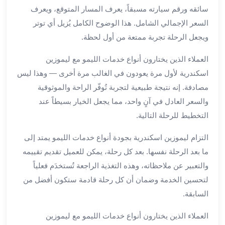
برج
سائقه ورقم سيارته مسبقاً، يعرف المسار المتوقع، ويعرف
العرب
السعر الإجمالي الشامل. هذا الوضوح الكامل يُزيل أي توتر
خدمات
ويجعل الرحلة تجربة ممتعة من أول لحظة.
مطار
برج
العملاء الذين يختارون أنواع خدمات الليمو مع ليموزين
العرب
اسكندرية لأول مرة يعودون في الغالب مرة أخرى — وهذا ليس
الدولي
مصادفة. إنه نتيجة طبيعية لتجربة تُوفّر الراحة والموثوقية
خدمة
والسعر العادل في آنٍ واحد، مما يجعل الخيار بسيطاً عند
التوصيل
من
التخطيط للرحلة التالية.
مطار
التزام ليموزين اسكندرية بجودة أنواع خدمات الليمو يمتد إلى
برج
العرب
ما بعد الرحلة نفسها. بعد كل رحلة، يمكن للعميل تقديم تقييمه
خدمة
والتعبير عن ملاحظاته، وهذه التغذية الراجعة تُستخدَم فعلياً
توصيل
لتحسين الخدمة وضمان أن كل رحلة قادمة ستكون أفضل من
مطار
السابقة.
برج
العرب
العملاء الذين يختارون أنواع خدمات الليمو مع ليموزين
خدمة