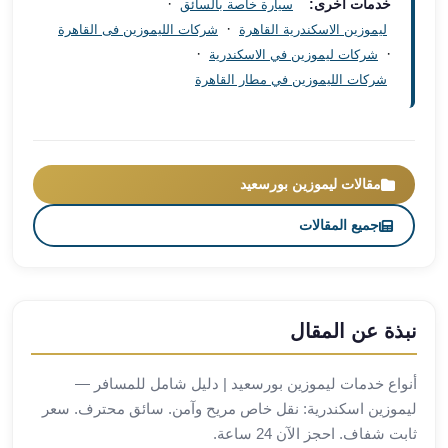
·
خدمات أخرى:
سيارة خاصة بالسائق
العرب
·
ليموزين الاسكندرية القاهرة
شركات الليموزين فى القاهرة
العجمي
·
·
شركات ليموزين في الاسكندرية
ليموزين
شركات الليموزين في مطار القاهرة
برج
العرب
العين
السخنة
ليموزين
مقالات ليموزين بورسعيد
برج
جميع المقالات
العرب
الغردقة
ليموزين
برج
العرب
نبذة عن المقال
القاهرة
ليموزين
أنواع خدمات ليموزين بورسعيد | دليل شامل للمسافر —
برج
ليموزين اسكندرية: نقل خاص مريح وآمن. سائق محترف. سعر
العرب
ثابت شفاف. احجز الآن 24 ساعة.
دهب