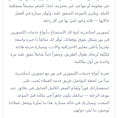
برج
غير معلومة أو مواعيد غير محترَمة. نُحدّد السعر مسبقاً بشفافية
العرب
كاملة، ونلتزم بالموعد المتفق عليه، ونُوفّر سيارة في أفضل
الى
حالاتها — ثلاثة وعود نُفيّ بها في كل رحلة.
الساحل
الشمالي
ليموزين اسكندرية يُتيح لك الاستمتاع بـأنواع خدمات الليموزين
ايجار
في بور بشكل يفوق توقعاتك. نُوفّر لك سائقاً ذا خبرة واسعة
سيارات
ملتزماً بأعلى معايير الاحترافية والأدب، وسيارة حديثة هادئة
بالسائق
مُكيَّفة تُريحك طوال الطريق، وسعراً ثابتاً شاملاً تتفق عليه مرة
مطار
برج
واحدة من أول مكالمة.
العرب
تجربة أنواع خدمات الليموزين في بور مع ليموزين اسكندرية
خدمة
أهلا
تبدأ من لحظة التواصل: فريق خدمة العملاء يُجيب على
مطار
استفساراتك فوراً ويُقدّم السعر الكامل الشامل في دقائق. عند
برج
موعد الرحلة — سائقك يكون جاهزاً في مكانه قبل الموعد
العرب
المحدد، وسيارتك في حالة ممتازة. هذا ما يُميّزنا ويجعل عملاءنا
ايجار
يُوصون بنا لمن حولهم.
سيارات