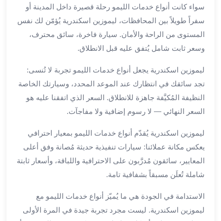
بالسائق
سواء كانت أنواع خدمات الليمو رحلة قصيرة داخل المدينة أو
من
سفراً طويلاً بين المحافظات، ليموزين اسكندرية يُؤمّن لك نفس
مطار
المستوى من الراحة والأمان. سيارة فاخرة، سائق محترف،
برج
العرب
وسعر ثابت شامل يُتفق عليه قبل الانطلاق.
ليموزين
ليموزين اسكندرية يجعل أنواع خدمات الليمو تجربة لا تُنسى:
مطار
برج
تجد سائقك في انتظارك عند الموعد المحدد، وسيارتك الخاصة
العرب
النظيفة المُكيَّفة جاهزة للانطلاق. السعر الذي اتفقنا عليه هو
الدولي
السعر النهائي — لا رسوم إضافية ولا مفاجآت.
تأجير
سيارات
ليموزين اسكندرية يُقدّم أنواع خدمات الليمو بمعيار احترافي
برج
يعكس مكانة عملائنا: سيارات تنفيذية حديثة مُصانة وفق أعلى
العرب
المعايير، سائقون مُدرَّبون على الاحترافية واللباقة، وأسعار ثابتة
بالسائق
شاملة تُعلَن مسبقاً بشفافية تامة.
ليموزين
مطار
الاستدامة في الجودة هي ما يُميّز أنواع خدمات الليمو مع
برج
ليموزين اسكندرية. ليست مجرد تجربة جيدة في المرة الأولى
العرب