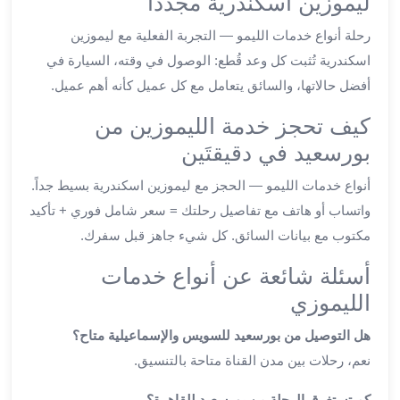
ليموزين اسكندرية مجدداً
ليموزين
الجيزة
رحلة أنواع خدمات الليمو — التجربة الفعلية مع ليموزين
ليموزين
اسكندرية تُثبت كل وعد قُطع: الوصول في وقته، السيارة في
رجال
أفضل حالاتها، والسائق يتعامل مع كل عميل كأنه أهم عميل.
الاعمال
كيف تحجز خدمة الليموزين من
ليموزين
حدائق
بورسعيد في دقيقتَين
الاهرام
أنواع خدمات الليمو — الحجز مع ليموزين اسكندرية بسيط جداً.
ليموزين
الشيخ
واتساب أو هاتف مع تفاصيل رحلتك = سعر شامل فوري + تأكيد
زايد
مكتوب مع بيانات السائق. كل شيء جاهز قبل سفرك.
ليموزين
أسئلة شائعة عن أنواع خدمات
طنطا
ليموزين
الليموزي
المنصورة
هل التوصيل من بورسعيد للسويس والإسماعيلية متاح؟
ليموزين
نعم، رحلات بين مدن القناة متاحة بالتنسيق.
كفر
الشيخ
كم تستغرق الرحلة من بورسعيد للقاهرة؟