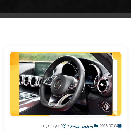
الشرقية
ليموزين
بنها
ليموزين
العبور
ليموزين
6
اكتوبر
الخط
الساخن
ليموزين
العاصمة
ليموزين
الخط
الساخن
تاكسى
ليموزين
مصر
2026-07-04
·
ليموزين بورسعيد
·
9 دقيقة قراءة