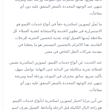
لمطار
تنتهي عند الوجهة المحددة بالسعر المتفق عليه دون أي
برج
مفاجآت.
العرب
حجز
ما يُميّز ليموزين اسكندرية حقاً في أنواع خدمات الليمو هو
ليموزين
الاستمرارية في تطوير الخدمة والاستجابة لتغذية العملاء. كل
من
ملاحظة يُبديها العميل تُؤخذ بجدية لتحسين التجربة للرحلات
مطار
القادمة. هذا الالتزام بالتحسين المستمر هو ما يجعلنا في
برج
مقدمة شركات النقل الخاص في مصر.
العرب
خدمات
عند الحديث عن أنواع خدمات الليمو، ليموزين اسكندرية يضمن
ليموزين
لعملائه تجربة متكاملة من البداية حتى النهاية: تواصل سهل،
اسكندرية
تأكيد سريع، سائق محترف في الموعد، ورحلة آمنة ومريحة
خدمات
تنتهي عند الوجهة المحددة بالسعر المتفق عليه دون أي
ليموزين
برج
مفاجآت.
العرب
من أبرز مزايا اختيار ليموزين اسكندرية لـأنواع خدمات الليمو
خدمات
مطار
هو راحة البال الكاملة قبل الرحلة وأثناءها. العميل يعرف اسم