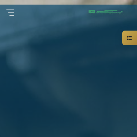
سيارة
الرئيسية
خاصة
بالسائق
من نحن
ليموزين
الاسكندرية
القاهرة
الخدمات
شركات
الليموزين
مقالات
فى
القاهرة
اتصل بنا
شركات
ليموزين
في
01000948802
الاسكندرية
شركات
EN