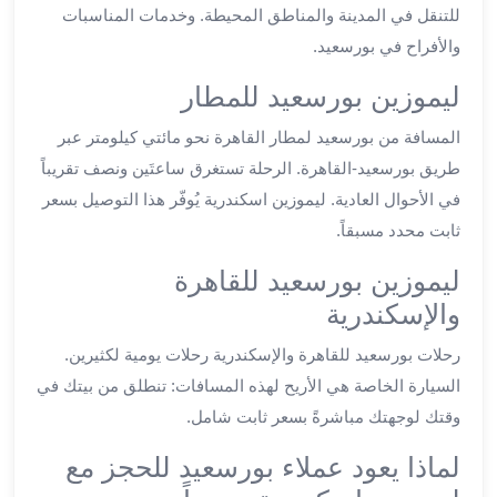
للتنقل في المدينة والمناطق المحيطة. وخدمات المناسبات
ليموزين
والأفراح في بورسعيد.
العاشر
من
ليموزين بورسعيد للمطار
رمضان
ليموزين
المسافة من بورسعيد لمطار القاهرة نحو مائتي كيلومتر عبر
الزمالك
طريق بورسعيد-القاهرة. الرحلة تستغرق ساعتَين ونصف تقريباً
ليموزين
في الأحوال العادية. ليموزين اسكندرية يُوفّر هذا التوصيل بسعر
مصر
ثابت محدد مسبقاً.
الجديدة
ليموزين
ليموزين بورسعيد للقاهرة
مدينة
والإسكندرية
نصر
ليموزين
رحلات بورسعيد للقاهرة والإسكندرية رحلات يومية لكثيرين.
القاهرة
السيارة الخاصة هي الأريح لهذه المسافات: تنطلق من بيتك في
ليموزين
وقتك لوجهتك مباشرةً بسعر ثابت شامل.
مصر
ليموزين
لماذا يعود عملاء بورسعيد للحجز مع
العجمي