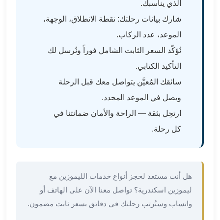
الذي يناسبك.
في
الاسكندرية
شارك بيانات رحلتك: نقطة الانطلاق، الوجهة،
ليموزين
الموعد، عدد الركاب.
اسكندريه
نُؤكّد السعر الثابت الشامل فوراً ونُرسل لك
ليموزين
الاسكندريه
التأكيد الكتابي.
مطروح
سائقك المُعيَّن يتواصل معك قبل الرحلة
ليموزين
ويصل في الموعد المحدد.
القاهرة
الاسكندرية
ارتحِل بثقة — الراحة والأمان ضمانتنا في
ليموزين
كل رحلة.
الاسكندريه
الغردقه
تأجير
سيارات
هل أنت مستعد لحجز أنواع خدمات الليموزين مع
الاسكندريه
ليموزين اسكندرية؟ تواصل معنا الآن على الهاتف أو
ليموزين
واتساب وسنُرتب رحلتك في دقائق بسعر ثابت مضمون.
مطار