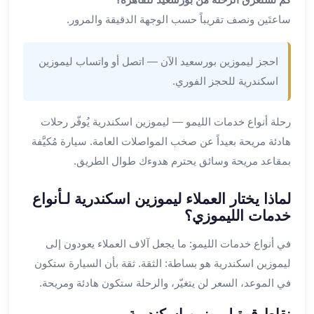
ليموزين
ساعتَين ونصف تقريباً حسب الوجهة الدقيقة والمرور.
المحلة
الكبرى
ليموزين
احجز ليموزين بورسعيد الآن — اتصل أو واتساب ليموزين
السويس
اسكندرية للحجز الفوري.
ليموزين
العين
رحلة أنواع خدمات الليمو — ليموزين اسكندرية يُوفّر رحلات
السخنة
ليموزين
هادئة مريحة بعيداً عن صخب المواصلات العامة. سيارة مُكيَّفة
الغردقة
بمقاعد مريحة وسائق يحترم هدوءك طوال الطريق.
ليموزين
شرم
لماذا يختار العملاء ليموزين اسكندرية لـأنواع
الشيخ
خدمات الليموزي؟
ليموزين
مرسي
في أنواع خدمات الليمو: ما يجعل آلاف العملاء يعودون إلى
علم
ليموزين اسكندرية هو بساطة: الثقة. ثقة بأن السيارة ستكون
خدمة
في الموعد، السعر لن يتغيّر، والرحلة ستكون هادئة ومريحة.
اهلا
مطار