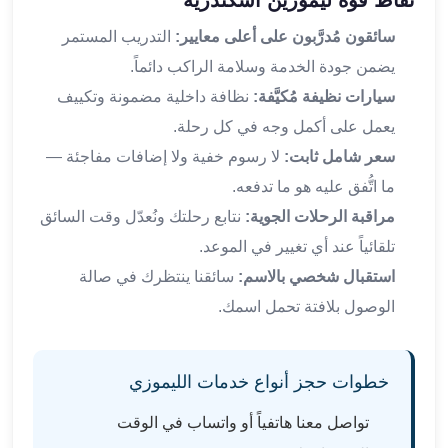
نقاط قوة ليموزين اسكندرية
القاهرة
سائقون مُدرَّبون على أعلى معايير:
التدريب المستمر
ليموزين
يضمن جودة الخدمة وسلامة الراكب دائماً.
ليموزين
مرسيدس
سيارات نظيفة مُكيَّفة:
نظافة داخلية مضمونة وتكييف
ايجار
يعمل على أكمل وجه في كل رحلة.
سيارات
سعر شامل ثابت:
لا رسوم خفية ولا إضافات مفاجئة —
زفاف
ما اتُّفق عليه هو ما تدفعه.
ايجار
سيارات
مراقبة الرحلات الجوية:
نتابع رحلتك ونُعدّل وقت السائق
مرسيدس
تلقائياً عند أي تغيير في الموعد.
ايجار
استقبال شخصي بالاسم:
سائقنا ينتظرك في صالة
سيارات
الوصول بلافتة تحمل اسمك.
بالسائق
خدمة
VIP
خطوات حجز أنواع خدمات الليموزي
شركات
تأجير
تواصل معنا هاتفياً أو واتساب في الوقت
سيارات