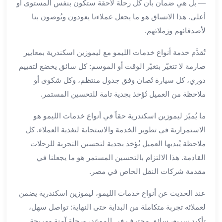
— بل هي ضمان بأن كل رحلة لاحقة ستكون بنفس المستوى أو
الي
أعلى. هذا الاتساق هو ما يجعل عملاءنا يعودون ويُوصون بنا
مرسي
مطروح
لأصدقائهم وزملائهم.
تاجير
تُقدَّم خدمة أنواع خدمات الليمو مع ليموزين اسكندرية بمعايير
سيارات
من
صارمة لا تتغيّر بتغيّر الوقت أو الموسم: كل سائق يخضع لتقييم
مطار
دوري، كل سيارة تُصان وفق جدول منتظم، وكل شكوى أو
برج
ملاحظة من العميل تُؤخذ بجدية تامة للتحسين المستمر.
العرب
ليموزين
ما يُميّز ليموزين اسكندرية حقاً في أنواع خدمات الليمو هو
الاسكندريه
الاستمرارية في تطوير الخدمة والاستجابة لتغذية العملاء. كل
الي
ملاحظة يُبديها العميل تُؤخذ بجدية لتحسين التجربة للرحلات
السويس
القادمة. هذا الالتزام بالتحسين المستمر هو ما يجعلنا في
تاكسي
مقدمة شركات النقل الخاص في مصر.
من
مطار
عند الحديث عن أنواع خدمات الليمو، ليموزين اسكندرية يضمن
برج
لعملائه تجربة متكاملة من البداية حتى النهاية: تواصل سهل،
العرب
تأكيد سريع، سائق محترف في الموعد، ورحلة آمنة ومريحة
توصيل