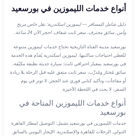
ليموزين
أنواع خدمات الليموزين في بورسعيد
اون
لاين
دليل شامل للمسافر — ليموزين اسكندرية: نقل خاص مريح
ليموزين
الشروق
وآمن. سائق محترف. سعر ثابت شفاف. احجز الآن 24 ساعة.
ليموزين
بورسعيد مدينة القناة التاريخية تحتاج خدمات ليموزين متنوعة
مدينتي
ليموزين
لتُغطي احتياجات ساكنيها. ليموزين اسكندرية يُقدّم هذه الخدمة
الرحاب
في بورسعيد بمعيار احترافي ثابت: سيارة حديثة نظيفة مكيّفة،
ليموزين
سائق مُختار ومُدرَّب، سعر ثابت متفق عليه قبل الرحلة بلا زيادة
التجمع
أو مفاجآت، وتأكيد كتابي فوري عند الحجز. لا توتر في يوم
الخامس
السفر، لا بحث في اللحظة الأخيرة.
ليموزين
القاهرة
أنواع خدمات الليموزين المتاحة في
الجديدة
بورسعيد
ليموزين
المقطم
خدمات الليموزين في بورسعيد تشمل: التوصيل لمطار القاهرة
ليموزين
الدولي. الرحلات للقاهرة والإسكندرية. الإيجار اليومي بالسائق
المعادي