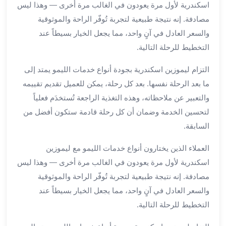
اسكندرية لأول مرة يعودون في الغالب مرة أخرى — وهذا ليس
ليموزين
مصادفة. إنه نتيجة طبيعية لتجربة تُوفّر الراحة والموثوقية
مطار
والسعر العادل في آنٍ واحد، مما يجعل الخيار بسيطاً عند
برج
التخطيط للرحلة التالية.
العرب
سيارات
التزام ليموزين اسكندرية بجودة أنواع خدمات الليمو يمتد إلى
بالسائق
ما بعد الرحلة نفسها. بعد كل رحلة، يمكن للعميل تقديم تقييمه
من
مطار
والتعبير عن ملاحظاته، وهذه التغذية الراجعة تُستخدَم فعلياً
برج
لتحسين الخدمة وضمان أن كل رحلة قادمة ستكون أفضل من
العرب
السابقة.
سيارات
توصيل
العملاء الذين يختارون أنواع خدمات الليمو مع ليموزين
مطار
اسكندرية لأول مرة يعودون في الغالب مرة أخرى — وهذا ليس
برج
مصادفة. إنه نتيجة طبيعية لتجربة تُوفّر الراحة والموثوقية
العرب
والسعر العادل في آنٍ واحد، مما يجعل الخيار بسيطاً عند
توصيل
التخطيط للرحلة التالية.
مطار
برج