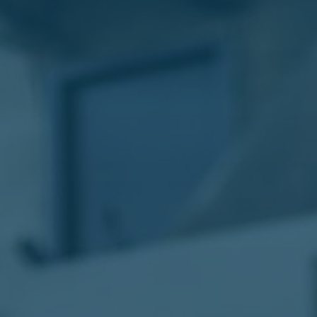
الليموزين
في
مطار
القاهرة
ليموزين
الاسكندرية
شركات
توصيل
مطار
برج
العرب
تاكسي
المطار
شركات
توصيل
من
مطار
القاهرة
تاكسي