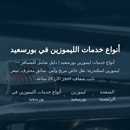
ليموزين
الإسكندرية
من
مطار
القاهرة
ليموزين
مطار
أنواع خدمات الليموزين في بورسعيد
العاصمة
الادارية
أنواع خدمات ليموزين بورسعيد | دليل شامل للمسافر —
ليموزين
ليموزين اسكندرية: نقل خاص مريح وآمن. سائق محترف. سعر
البحر
ثابت شفاف. احجز الآن 24 ساعة.
الأحمر
من
الصفحة
ليموزين
أنواع خدمات الليموزين في
مطار
›
›
الرئيسية
بورسعيد
بورسعيد
القاهرة
تاكسي
العاصمة
ليموزين
السخنة