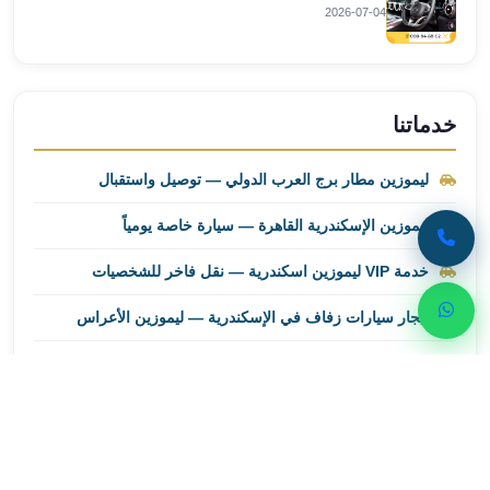
ليموزين
2026-07-04
مطار
برج
العرب
اسكندرية
خدماتنا
ليموزين
مطار
ليموزين مطار برج العرب الدولي — توصيل واستقبال
برج
العرب
ليموزين الإسكندرية القاهرة — سيارة خاصة يومياً
الاسكندرية
خدمة VIP ليموزين اسكندرية — نقل فاخر للشخصيات
ليموزين
من
إيجار سيارات زفاف في الإسكندرية — ليموزين الأعراس
القاهرة
الى
إيجار سيارات بالسائق في الإسكندرية — يومي وبالساعة
مطار
برج
العرب
ليموزين
احجز رحلتك الآن
من