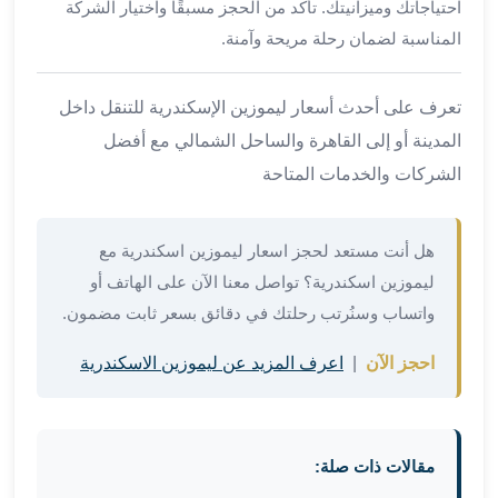
احتياجاتك وميزانيتك. تأكد من الحجز مسبقًا واختيار الشركة
من
المناسبة لضمان رحلة مريحة وآمنة.
مطار
القاهرة
الي
تعرف على أحدث أسعار ليموزين الإسكندرية للتنقل داخل
الاسكندرية
المدينة أو إلى القاهرة والساحل الشمالي مع أفضل
تأجير
الشركات والخدمات المتاحة
سيارات
مطار
برج
هل أنت مستعد لحجز اسعار ليموزين اسكندرية مع
العرب
ليموزين اسكندرية؟ تواصل معنا الآن على الهاتف أو
أسعار
توصيل
واتساب وسنُرتب رحلتك في دقائق بسعر ثابت مضمون.
مطار
احجز الآن
|
اعرف المزيد عن ليموزين الاسكندرية
برج
العرب
توصيل
مطار
مقالات ذات صلة:
برج