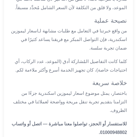
مطار
الموعد، ولا قلق من التكلفة لأن السعر الشامل مُحدَّد مسبقاً.
برج
نصيحة عملية
العرب
ليموزين
من واقع خبرتنا في التعامل مع طلبات مشابهة لـاسعار ليموزين
برج
اسكندرية، فإن التواصل المبكر مع فريقنا يساعد كثيرًا في
العرب
ضمان تجربة سلسة.
اسكندرية
ليموزين
كلما كانت التفاصيل المُشاركة أدق (الموعد، عدد الركاب، أي
برج
احتياجات خاصة)، كان تجهيز الخدمة أسرع وأكثر ملاءمة لكم.
العرب
الساحل
خلاصة سريعة
الشمالي
باختصار، يمثل موضوع اسعار ليموزين اسكندرية جزءًا من
ليموزين
التزامنا بتقديم تجربة تنقل مريحة وواضحة لعملائنا في مختلف
برج
الظروف.
العرب
العاصمة
للاستفسار أو الحجز، تواصلوا معنا مباشرة — اتصل أو واتساب
ليموزين
01000948802.
برج