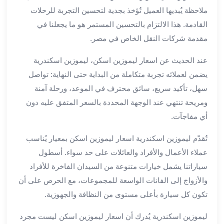
برج
ملاحظة يُبديها العميل تُؤخذ بجدية لتحسين التجربة للرحلات
العرب
القادمة. هذا الالتزام بالتحسين المستمر هو ما يجعلنا في
خدمات
مقدمة شركات النقل الخاص في مصر.
مطار
برج
عند الحديث عن اسعار ليموزين اسكن، ليموزين اسكندرية
العرب
يضمن لعملائه تجربة متكاملة من البداية حتى النهاية: تواصل
الدولي
سهل، تأكيد سريع، سائق محترف في الموعد، ورحلة آمنة
خدمة
ومريحة تنتهي عند الوجهة المحددة بالسعر المتفق عليه دون
التوصيل
من
أي مفاجآت.
مطار
تُقدّم ليموزين اسكندرية اسعار ليموزين اسكن بمعيار يُناسب
برج
العرب
عملاء الأعمال والأفراد والعائلات على حد سواء. أسطول
خدمة
سياراتنا يشمل خيارات متنوعة من السيدان الفاخرة للأفراد
توصيل
والأزواج إلى الفانات الواسعة للمجموعات، مع الحرص على أن
مطار
تكون كل سيارة بأعلى مستوى من النظافة والجهوزية.
برج
العرب
ليموزين اسكندرية يُدرك أن اسعار ليموزين اسكن ليست مجرد
خدمة