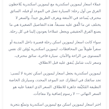
بالسائق
عملاء اسعار ليموزين اسكندرية مع ليموزين اسكندرية يُلاحظون
من
الفرق من أول رحلة: السيارة تصل في الموعد أو قبله، السائق
مطار
محترف يُساعد في الأمتعة ويعرف الطريق جيداً، والسعر لا
برج
العرب
يختلف عن ما اتُّفق عليه مسبقاً. هذه التفاصيل الصغيرة هي ما
ليموزين
يصنع الفرق الحقيقي ويجعل عملاءنا يعودون إلينا في كل رحلة.
مطار
برج
سواء كانت اسعار ليموزين اسكن رحلة قصيرة داخل المدينة أو
العرب
سفراً طويلاً بين المحافظات، ليموزين اسكندرية يُؤمّن لك نفس
الدولي
المستوى من الراحة والأمان. سيارة فاخرة، سائق محترف،
تأجير
وسعر ثابت شامل يُتفق عليه قبل الانطلاق.
سيارات
برج
ليموزين اسكندرية يجعل اسعار ليموزين اسكن تجربة لا تُنسى:
العرب
تجد سائقك في انتظارك عند الموعد المحدد، وسيارتك الخاصة
بالسائق
النظيفة المُكيَّفة جاهزة للانطلاق. السعر الذي اتفقنا عليه هو
ليموزين
السعر النهائي — لا رسوم إضافية ولا مفاجآت.
مطار
برج
اختر اسعار ليموزين اسكن مع ليموزين اسكندرية وتمتّع بتجربة
العرب