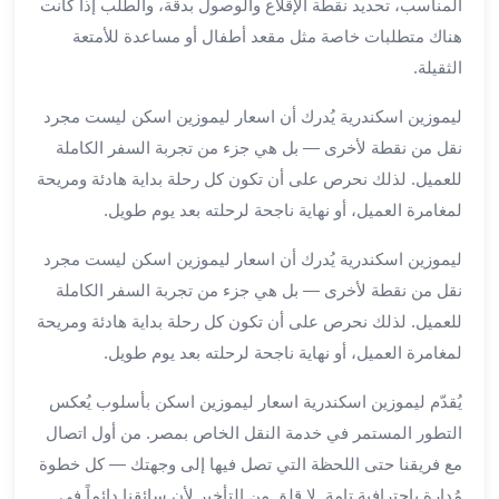
المناسب، تحديد نقطة الإقلاع والوصول بدقة، والطلب إذا كانت
العرب
هناك متطلبات خاصة مثل مقعد أطفال أو مساعدة للأمتعة
سيارات
مطار
الثقيلة.
برج
ليموزين اسكندرية يُدرك أن اسعار ليموزين اسكن ليست مجرد
العرب
نقل من نقطة لأخرى — بل هي جزء من تجربة السفر الكاملة
مكاتب
ليموزين
للعميل. لذلك نحرص على أن تكون كل رحلة بداية هادئة ومريحة
الاسكندرية
لمغامرة العميل، أو نهاية ناجحة لرحلته بعد يوم طويل.
شركات
توصيل
ليموزين اسكندرية يُدرك أن اسعار ليموزين اسكن ليست مجرد
من
نقل من نقطة لأخرى — بل هي جزء من تجربة السفر الكاملة
مطار
للعميل. لذلك نحرص على أن تكون كل رحلة بداية هادئة ومريحة
برج
لمغامرة العميل، أو نهاية ناجحة لرحلته بعد يوم طويل.
العرب
ليموزين
يُقدّم ليموزين اسكندرية اسعار ليموزين اسكن بأسلوب يُعكس
الساحل
التطور المستمر في خدمة النقل الخاص بمصر. من أول اتصال
الشمالى
مع فريقنا حتى اللحظة التي تصل فيها إلى وجهتك — كل خطوة
شركات
مُدارة باحترافية تامة. لا قلق من التأخير لأن سائقنا دائماً في
ليموزين