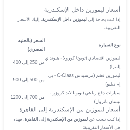
ليموزين
أسعار ليموزين داخل الإسكندرية
الجيزة
ليموزين
إذا كنت بحاجة إلى
ليموزين داخل الإسكندرية
، إليك الأسعار
رجال
التقريبية:
الاعمال
ليموزين
السعر (بالجنيه
نوع السيارة
حدائق
المصري)
الاهرام
ليموزين اقتصادي (تويوتا كورولا - هيونداي
ليموزين
من 250 إلى 400
إلنترا)
الشيخ
زايد
ليموزين فخم (مرسيدس C-Class - بي
من 500 إلى 900
ليموزين
إم دبليو)
طنطا
سيارات دفع رباعي (تويوتا لاند كروزر -
ليموزين
من 700 إلى 1200
نيسان باترول)
المنصورة
أسعار ليموزين من الإسكندرية إلى القاهرة
ليموزين
كفر
إذا كنت تبحث عن
ليموزين من الإسكندرية إلى القاهرة
، فهذه
الشيخ
هي الأسعار التقريبية: