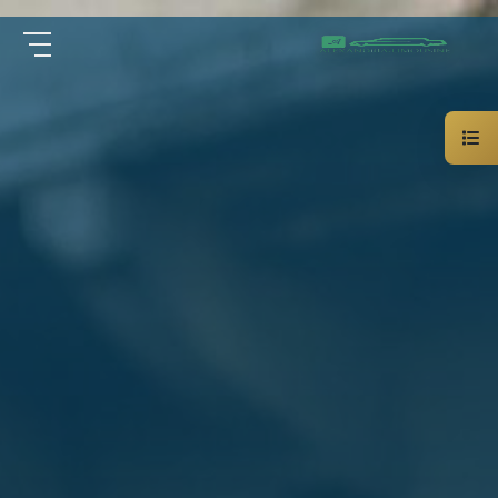
سيارة
الرئيسية
خاصة
بالسائق
من نحن
ليموزين
الاسكندرية
القاهرة
الخدمات
شركات
الليموزين
مقالات
فى
القاهرة
اتصل بنا
شركات
ليموزين
في
01000948802
الاسكندرية
شركات
EN