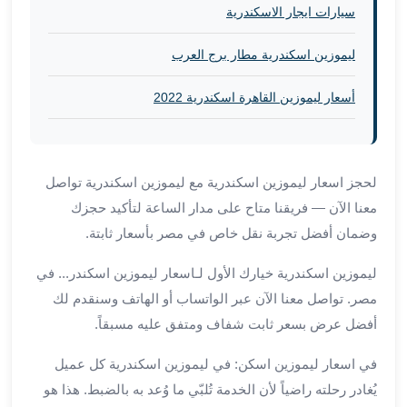
العرب
سيارات ايجار الاسكندرية
الاسكندرية
ليموزين
ليموزين اسكندرية مطار برج العرب
المطار
برج
أسعار ليموزين القاهرة اسكندرية 2022
العرب
من
مطار
برج
لحجز اسعار ليموزين اسكندرية مع ليموزين اسكندرية تواصل
العرب
معنا الآن — فريقنا متاح على مدار الساعة لتأكيد حجزك
إلى
وضمان أفضل تجربة نقل خاص في مصر بأسعار ثابتة.
القاهرة
خدمة
ليموزين اسكندرية خيارك الأول لـاسعار ليموزين اسكندر... في
vip
مصر. تواصل معنا الآن عبر الواتساب أو الهاتف وسنقدم لك
مطار
أفضل عرض بسعر ثابت شفاف ومتفق عليه مسبقاً.
برج
العرب
في اسعار ليموزين اسكن: في ليموزين اسكندرية كل عميل
من
يُغادر رحلته راضياً لأن الخدمة تُلبّي ما وُعد به بالضبط. هذا هو
مطار