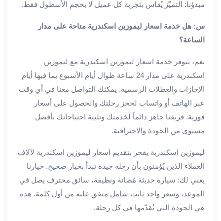
مبدؤنا: التميّز يُقاس بتجربة كل عميل لا بحجم الأسطول فقط.
برج
العرب
س: هل خدمة اسعار ليموزين اسكندرية متاحة على مدار
الى
الساعة؟
الساحل
الشمالي
نعم، تتوفر خدمة اسعار ليموزين اسكندرية مع ليموزين
ايجار
اسكندرية على مدار 24 ساعة طوال أيام الأسبوع بما فيها أيام
سيارات
الإجازات والعطلات الرسمية. يمكنك التواصل معنا في أي وقت
بالسائق
مطار
عبر الهاتف أو واتساب لحجز رحلتك والحصول على أسعار
برج
فورية. فريقنا جاهز دائماً لخدمتك وتلبية احتياجاتك بأفضل
العرب
مستوى من الجودة والاحترافية.
خدمة
أهلا
ليموزين اسكندرية يفخر بتقديم اسعار ليموزين اسكندرية لآلاف
مطار
العملاء الذين يُؤمنون بأن رحلة جيدة تبدأ بخيار صحيح. خيارنا
برج
يعني لك: سيارة حديثة مُصانة ونظيفة، سائق محترف يصل في
العرب
الموعد، وسعر واحد ثابت شامل متفق عليه من أول كلمة. هذه
ايجار
هي الجودة التي نُقدّمها في كل رحلة.
سيارات