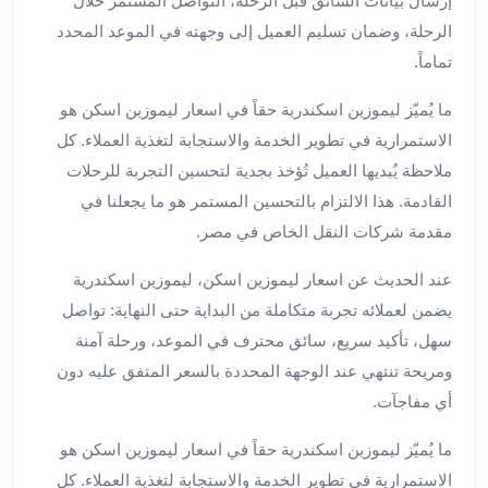
إرسال بيانات السائق قبل الرحلة، التواصل المستمر خلال
لمطار
الرحلة، وضمان تسليم العميل إلى وجهته في الموعد المحدد
برج
تماماً.
العرب
حجز
ما يُميّز ليموزين اسكندرية حقاً في اسعار ليموزين اسكن هو
ليموزين
الاستمرارية في تطوير الخدمة والاستجابة لتغذية العملاء. كل
من
ملاحظة يُبديها العميل تُؤخذ بجدية لتحسين التجربة للرحلات
مطار
القادمة. هذا الالتزام بالتحسين المستمر هو ما يجعلنا في
برج
مقدمة شركات النقل الخاص في مصر.
العرب
خدمات
عند الحديث عن اسعار ليموزين اسكن، ليموزين اسكندرية
ليموزين
يضمن لعملائه تجربة متكاملة من البداية حتى النهاية: تواصل
اسكندرية
سهل، تأكيد سريع، سائق محترف في الموعد، ورحلة آمنة
خدمات
ليموزين
ومريحة تنتهي عند الوجهة المحددة بالسعر المتفق عليه دون
برج
أي مفاجآت.
العرب
خدمات
ما يُميّز ليموزين اسكندرية حقاً في اسعار ليموزين اسكن هو
مطار
الاستمرارية في تطوير الخدمة والاستجابة لتغذية العملاء. كل