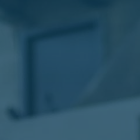
الليموزين
في
مطار
القاهرة
ليموزين
الاسكندرية
شركات
توصيل
مطار
برج
العرب
تاكسي
المطار
شركات
توصيل
من
مطار
القاهرة
تاكسي