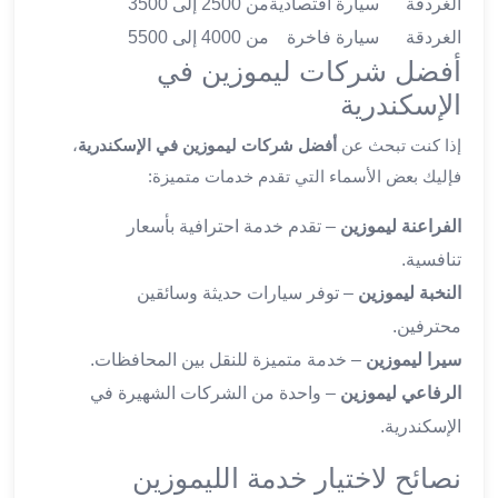
الغردقة
سيارة اقتصادية
من 2500 إلى 3500
في
الغردقة
سيارة فاخرة
من 4000 إلى 5500
الاسكندرية
أفضل شركات ليموزين في
ليموزين
اسكندريه
الإسكندرية
ليموزين
إذا كنت تبحث عن
أفضل شركات ليموزين في الإسكندرية
،
الاسكندريه
مطروح
فإليك بعض الأسماء التي تقدم خدمات متميزة:
ليموزين
الفراعنة ليموزين
– تقدم خدمة احترافية بأسعار
القاهرة
الاسكندرية
تنافسية.
ليموزين
النخبة ليموزين
– توفر سيارات حديثة وسائقين
الاسكندريه
محترفين.
الغردقه
سيرا ليموزين
– خدمة متميزة للنقل بين المحافظات.
تأجير
سيارات
الرفاعي ليموزين
– واحدة من الشركات الشهيرة في
الاسكندريه
الإسكندرية.
ليموزين
نصائح لاختيار خدمة الليموزين
مطار