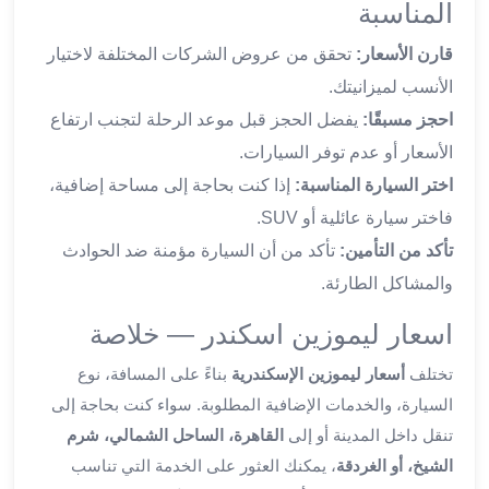
برج
المناسبة
العرب
قارن الأسعار:
تحقق من عروض الشركات المختلفة لاختيار
والإسكندرية
ليموزين
الأنسب لميزانيتك.
اسكندرية
احجز مسبقًا:
يفضل الحجز قبل موعد الرحلة لتجنب ارتفاع
مطار
الأسعار أو عدم توفر السيارات.
القاهرة
اختر السيارة المناسبة:
إذا كنت بحاجة إلى مساحة إضافية،
ليموزين
الاسكندريه
فاختر سيارة عائلية أو SUV.
شرم
تأكد من التأمين:
تأكد من أن السيارة مؤمنة ضد الحوادث
الشيخ
والمشاكل الطارئة.
توصيل
ليموزين
اسعار ليموزين اسكندر — خلاصة
الاسكندريه
سيارات
تختلف
أسعار ليموزين الإسكندرية
بناءً على المسافة، نوع
ليموزين
السيارة، والخدمات الإضافية المطلوبة. سواء كنت بحاجة إلى
الاسكندرية
تنقل داخل المدينة أو إلى
القاهرة، الساحل الشمالي، شرم
اسعار
الشيخ، أو الغردقة
، يمكنك العثور على الخدمة التي تناسب
ليموزين