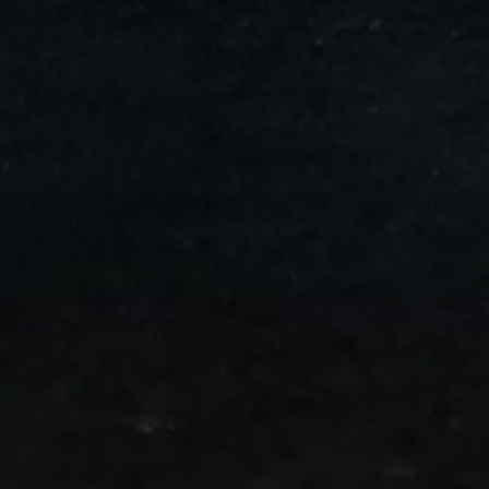
من
مطار
برج
العرب
الى
الساحل
الشمالي
ليموزين
المنوفية
مطار
القاهرة
ليموزين
ليموزين
البحيرة
ليموزين
بلطيم
ليموزين
بورسعيد
ليموزين