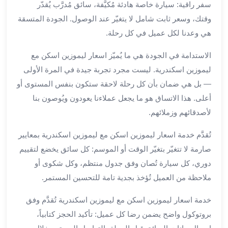
سفر راقية: سيارة خاصة هادئة مُكيَّفة، سائق مُدرَّب يُقدّر
الي
مرسي
وقتك، وسعر ثابت شامل لا يتغيّر عند الوصول. الجودة المتسقة
مطروح
هي وعدنا لكل عميل في كل رحلة.
تاجير
الاستدامة في الجودة هي ما يُميّز اسعار ليموزين اسكن مع
سيارات
من
ليموزين اسكندرية. ليست مجرد تجربة جيدة في المرة الأولى
مطار
— بل هي ضمان بأن كل رحلة لاحقة ستكون بنفس المستوى أو
برج
أعلى. هذا الاتساق هو ما يجعل عملاءنا يعودون ويُوصون بنا
العرب
لأصدقائهم وزملائهم.
ليموزين
الاسكندريه
تُقدَّم خدمة اسعار ليموزين اسكن مع ليموزين اسكندرية بمعايير
الي
صارمة لا تتغيّر بتغيّر الوقت أو الموسم: كل سائق يخضع لتقييم
السويس
دوري، كل سيارة تُصان وفق جدول منتظم، وكل شكوى أو
تاكسي
ملاحظة من العميل تُؤخذ بجدية تامة للتحسين المستمر.
من
مطار
خدمة اسعار ليموزين اسكن مع ليموزين اسكندرية تُقدَّم وفق
برج
بروتوكول واضح يضمن رضا كل عميل: تأكيد الحجز كتابياً،
العرب
توصيل