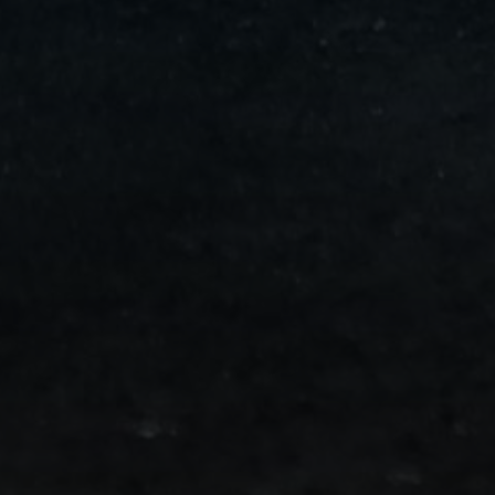
من
مطار
برج
العرب
الى
الساحل
الشمالي
ليموزين
المنوفية
مطار
القاهرة
ليموزين
ليموزين
البحيرة
ليموزين
بلطيم
ليموزين
بورسعيد
ليموزين