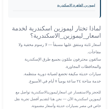
برج
ليموزين القاهرة الاسكندرية
العرب
والإسكندرية
ليموزين
اسكندرية
لماذا تختار ليموزين اسكندرية لخدمة
مطار
اسعار_ليموزين_الاسكندرية؟
القاهرة
ليموزين
أسعار ثابتة ومتفق عليها مسبقاً — لا رسوم مخفية ولا
الاسكندريه
مفاجآت.
شرم
سائقون محترفون ملمّون بجميع طرق الإسكندرية
الشيخ
توصيل
والمحافظات المجاورة.
ليموزين
سيارات حديثة مكيفة تخضع لصيانة دورية منتظمة.
الاسكندريه
خدمة متاحة ٢٤ ساعة يومياً ٧ أيام في الأسبوع.
سيارات
ليموزين
للحجز والاستفسار عن اسعارليموزينالاسكندرية تواصل مع
الاسكندرية
ليموزين اسكندرية الآن — نحن هنا لتقديم أفضل تجربة نقل
اسعار
خاص في مصر بسيارات حديثة وأسعار مضمونة.
ليموزين