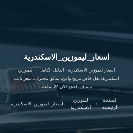
ليموزين
الإسكندرية
من
مطار
القاهرة
ليموزين
مطار
العاصمة
اسعار_ليموزين_الاسكندرية
الادارية
ليموزين
أسعار ليموزين الاسكندرية | الدليل الكامل — ليموزين
البحر
اسكندرية: نقل خاص مريح وآمن. سائق محترف. سعر ثابت
الأحمر
شفاف. احجز الآن 24 ساعة.
من
مطار
الصفحة
ليموزين
القاهرة
›
›
اسعار_ليموزين_الاسكندرية
الرئيسية
الاسكندرية
تاكسي
العاصمة
ليموزين
السخنة