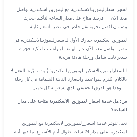
من
لحجز اسعارليموزينالاسكندرية مع ليموزين اسكندرية تواصل
مطار
معنا الآن — فريقنا متاح على مدار الساعة لتأكيد حجزك
القاهرة
وضمان أفضل تجربة نقل خاص في مصر بأسعار ثابتة.
الي
الاسكندرية
ليموزين اسكندرية خيارك الأول لـاسعارليموزينالاسكندرية في
تأجير
مصر. تواصل معنا الآن عبر الهاتف أو واتساب لتأكيد حجزك
سيارات
مطار
بسعر ثابت شامل ورحلة هادئة مريحة.
برج
لـاسعارليموزينالاسكن: ليموزين اسكندرية يُثبت تميّزه بالفعل لا
العرب
أسعار
بالكلام. نُلتزم بمواعيدنا وأسعارنا الثابتة الشفافة في كل رحلة
توصيل
— وهذا هو الفرق الحقيقي الذي يشعر به كل عميل.
مطار
برج
س: هل خدمة اسعار_ليموزين_الاسكندرية متاحة على مدار
العرب
الساعة؟
توصيل
مطار
نعم، تتوفر خدمة اسعار_ليموزين_الاسكندرية مع ليموزين
برج
اسكندرية على مدار 24 ساعة طوال أيام الأسبوع بما فيها أيام