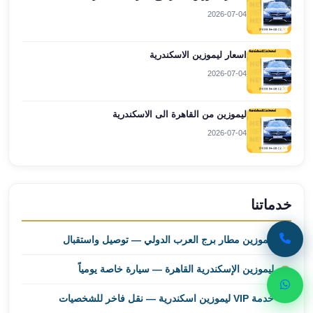
ليموزين
2026-07-04
مطار
برج
اسعار ليموزين الاسكندرية
العرب
2026-07-04
اسكندرية
ليموزين
مطار
ليموزين من القاهرة الى الاسكندرية
برج
2026-07-04
العرب
الاسكندرية
ليموزين
من
خدماتنا
القاهرة
الى
ليموزين مطار برج العرب الدولي — توصيل واستقبال
مطار
برج
ليموزين الإسكندرية القاهرة — سيارة خاصة يومياً
العرب
ليموزين
خدمة VIP ليموزين اسكندرية — نقل فاخر للشخصيات
من