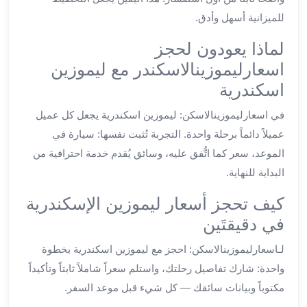
ليموزين
للميزانية أسهل وأدق.
الجيزة
ليموزين
لماذا يعودون لحجز
رجال
اسعارليموزينالاسكندر مع ليموزين
الاعمال
اسكندرية
ليموزين
حدائق
في اسعارليموزينالاسكن: ليموزين اسكندرية يجعل كل عميل
الاهرام
عميلاً دائماً برحلة واحدة. التجربة تُثبت نفسها: سيارة في
ليموزين
الموعد، سعر كما اتُّفق عليه، وسائق يُقدم خدمة احترافية من
الشيخ
البداية للنهاية.
زايد
ليموزين
كيف تحجز أسعار ليموزين الإسكندرية
طنطا
في دقيقتَين
ليموزين
المنصورة
لـاسعارليموزينالاسكن: احجز مع ليموزين اسكندرية بخطوة
ليموزين
واحدة: شارك تفاصيل رحلتك، واستلم سعراً شاملاً ثابتاً وتأكيداً
كفر
مكتوباً وبيانات سائقك — كل شيء قبل موعد السفر.
الشيخ