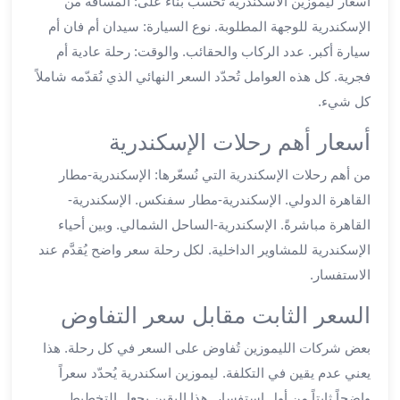
أسعار ليموزين الاسكندرية تُحسب بناءً على: المسافة من
ليموزين
الإسكندرية للوجهة المطلوبة. نوع السيارة: سيدان أم فان أم
العاشر
سيارة أكبر. عدد الركاب والحقائب. والوقت: رحلة عادية أم
من
فجرية. كل هذه العوامل تُحدّد السعر النهائي الذي نُقدّمه شاملاً
رمضان
كل شيء.
ليموزين
الزمالك
أسعار أهم رحلات الإسكندرية
ليموزين
مصر
من أهم رحلات الإسكندرية التي نُسعّرها: الإسكندرية-مطار
الجديدة
القاهرة الدولي. الإسكندرية-مطار سفنكس. الإسكندرية-
ليموزين
القاهرة مباشرةً. الإسكندرية-الساحل الشمالي. وبين أحياء
مدينة
الإسكندرية للمشاوير الداخلية. لكل رحلة سعر واضح يُقدَّم عند
نصر
الاستفسار.
ليموزين
القاهرة
السعر الثابت مقابل سعر التفاوض
ليموزين
بعض شركات الليموزين تُفاوض على السعر في كل رحلة. هذا
مصر
ليموزين
يعني عدم يقين في التكلفة. ليموزين اسكندرية يُحدّد سعراً
العجمي
واضحاً ثابتاً من أول استفسار. هذا اليقين يجعل التخطيط