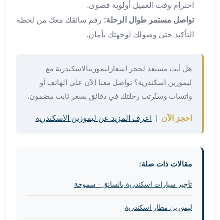
احترام وقت العميل أولوية قصوى.
في
الاسكندرية
تواصل مستمر طوال الرحلة:
رقم سائقك معك من لحظة
ليموزين
التأكيد حتى وصولك لوجهتك بأمان.
اسكندريه
ليموزين
الاسكندريه
هل أنت مستعد لحجز اسعارليموزينالاسكندرية مع
مطروح
ليموزين اسكندرية؟ تواصل معنا الآن على الهاتف أو
ليموزين
واتساب وسنُرتب رحلتك في دقائق بسعر ثابت مضمون.
القاهرة
الاسكندرية
احجز الآن
|
اعرف المزيد عن ليموزين الاسكندرية
ليموزين
الاسكندريه
الغردقه
تأجير
مقالات ذات صلة:
سيارات
تأجير سيارات اسكندرية بالسائق - سموحة
الاسكندريه
ليموزين
ليموزين مطار اسكندرية
مطار