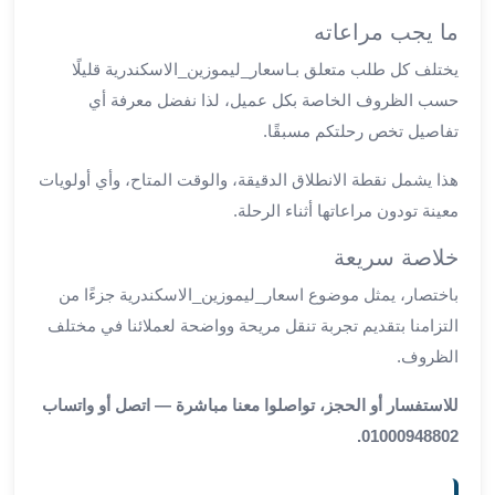
مطار
ما يجب مراعاته
برج
يختلف كل طلب متعلق بـاسعار_ليموزين_الاسكندرية قليلًا
العرب
حسب الظروف الخاصة بكل عميل، لذا نفضل معرفة أي
ليموزين
تفاصيل تخص رحلتكم مسبقًا.
برج
العرب
هذا يشمل نقطة الانطلاق الدقيقة، والوقت المتاح، وأي أولويات
اسكندرية
معينة تودون مراعاتها أثناء الرحلة.
ليموزين
برج
خلاصة سريعة
العرب
الساحل
باختصار، يمثل موضوع اسعار_ليموزين_الاسكندرية جزءًا من
الشمالي
التزامنا بتقديم تجربة تنقل مريحة وواضحة لعملائنا في مختلف
ليموزين
الظروف.
برج
العرب
للاستفسار أو الحجز، تواصلوا معنا مباشرة — اتصل أو واتساب
العاصمة
01000948802.
ليموزين
برج