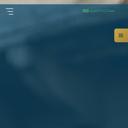
سيارة
الرئيسية
خاصة
بالسائق
من نحن
ليموزين
الاسكندرية
القاهرة
الخدمات
شركات
الليموزين
مقالات
فى
القاهرة
اتصل بنا
شركات
ليموزين
في
01000948802
الاسكندرية
شركات
EN