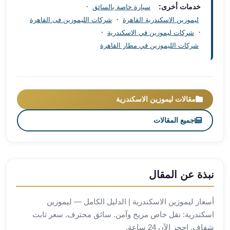
العرب
·
خدمات أخرى:
سيارة خاصة بالسائق
العجمي
·
ليموزين الاسكندرية القاهرة
شركات الليموزين فى القاهرة
ليموزين
·
·
شركات ليموزين في الاسكندرية
برج
شركات الليموزين في مطار القاهرة
العرب
العين
السخنة
ليموزين
مقالات ليموزين الاسكندرية
برج
العرب
جميع المقالات
الغردقة
ليموزين
برج
العرب
نبذة عن المقال
القاهرة
ليموزين
أسعار ليموزين الاسكندرية | الدليل الكامل — ليموزين
برج
اسكندرية: نقل خاص مريح وآمن. سائق محترف. سعر ثابت
العرب
شفاف. احجز الآن 24 ساعة.
دهب