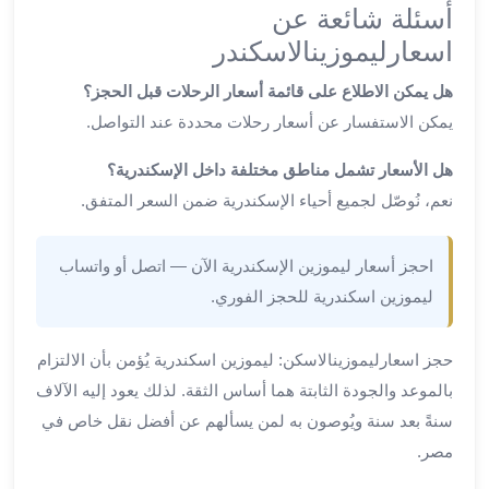
ليموزين
أسئلة شائعة عن
المحلة
اسعارليموزينالاسكندر
الكبرى
ليموزين
هل يمكن الاطلاع على قائمة أسعار الرحلات قبل الحجز؟
السويس
يمكن الاستفسار عن أسعار رحلات محددة عند التواصل.
ليموزين
العين
هل الأسعار تشمل مناطق مختلفة داخل الإسكندرية؟
السخنة
نعم، نُوصّل لجميع أحياء الإسكندرية ضمن السعر المتفق.
ليموزين
الغردقة
احجز أسعار ليموزين الإسكندرية الآن — اتصل أو واتساب
ليموزين
ليموزين اسكندرية للحجز الفوري.
شرم
الشيخ
ليموزين
حجز اسعارليموزينالاسكن: ليموزين اسكندرية يُؤمن بأن الالتزام
مرسي
بالموعد والجودة الثابتة هما أساس الثقة. لذلك يعود إليه الآلاف
علم
سنةً بعد سنة ويُوصون به لمن يسألهم عن أفضل نقل خاص في
خدمة
مصر.
اهلا
مطار