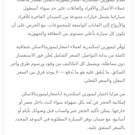
برج
عملاء الأعمال والأفراد والعائلات على حد سواء. أسطول
العرب
سياراتنا يشمل خيارات متنوعة من السيدان الفاخرة للأفراد
خدمات
والأزواج إلى الفانات الواسعة للمجموعات، مع الحرص على أن
مطار
برج
تكون كل سيارة بأعلى مستوى من النظافة والجهوزية.
العرب
يُوفّر ليموزين اسكندرية لعملاء اسعارليموزينالاسكن شفافية
الدولي
خدمة
كاملة من بداية التواصل: السعر الشامل يُعلَن فور الاستفسار
التوصيل
دون مماطلة، ويشمل كل التكاليف من وقود ورسوم طرق وأجر
من
السائق. ما يُتفَق عليه هو ما يُدفَع — لا يوجد فرق بين السعر
مطار
المعلَن والسعر الفعلي.
برج
العرب
من مزايا اختيار ليموزين اسكندرية لـاسعارليموزينالاسكن
خدمة
إمكانية الحجز عن بُعد بكل سهولة سواء كنت داخل مصر أو
توصيل
خارجها. يمكن تأكيد الحجز عبر واتساب قبل وصولك بأيام أو
مطار
أسابيع، مع ضمان توفر السيارة المطلوبة في الموعد المحدد
برج
بالسعر المتفق عليه.
العرب
خدمة