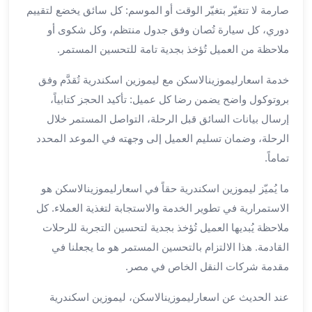
الي
صارمة لا تتغيّر بتغيّر الوقت أو الموسم: كل سائق يخضع لتقييم
مرسي
دوري، كل سيارة تُصان وفق جدول منتظم، وكل شكوى أو
مطروح
ملاحظة من العميل تُؤخذ بجدية تامة للتحسين المستمر.
تاجير
سيارات
خدمة اسعارليموزينالاسكن مع ليموزين اسكندرية تُقدَّم وفق
من
بروتوكول واضح يضمن رضا كل عميل: تأكيد الحجز كتابياً،
مطار
إرسال بيانات السائق قبل الرحلة، التواصل المستمر خلال
برج
الرحلة، وضمان تسليم العميل إلى وجهته في الموعد المحدد
العرب
تماماً.
ليموزين
الاسكندريه
ما يُميّز ليموزين اسكندرية حقاً في اسعارليموزينالاسكن هو
الي
الاستمرارية في تطوير الخدمة والاستجابة لتغذية العملاء. كل
السويس
ملاحظة يُبديها العميل تُؤخذ بجدية لتحسين التجربة للرحلات
تاكسي
من
القادمة. هذا الالتزام بالتحسين المستمر هو ما يجعلنا في
مطار
مقدمة شركات النقل الخاص في مصر.
برج
العرب
عند الحديث عن اسعارليموزينالاسكن، ليموزين اسكندرية
توصيل