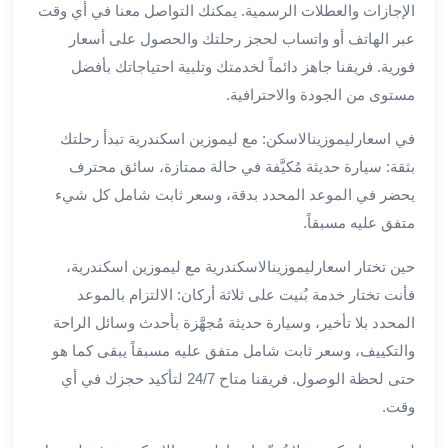
العرب
الإجازات والعطلات الرسمية. يمكنك التواصل معنا في أي وقت
الاسكندرية
عبر الهاتف أو واتساب لحجز رحلتك والحصول على أسعار
ليموزين
فورية. فريقنا جاهز دائماً لخدمتك وتلبية احتياجاتك بأفضل
المطار
مستوى من الجودة والاحترافية.
برج
العرب
في اسعارليموزينالاسكن: مع ليموزين اسكندرية تبدأ رحلتك
من
بثقة: سيارة حديثة مُكيَّفة في حالة ممتازة، سائق محترف
مطار
يحضر في الموعد المحدد بدقة، وسعر ثابت شامل كل شيء
برج
العرب
متفق عليه مسبقاً.
إلى
حين تختار اسعارليموزينالاسكندرية مع ليموزين اسكندرية،
القاهرة
خدمة
فأنت تختار خدمة بُنيت على ثلاثة أركان: الالتزام بالموعد
vip
المحدد بلا تأخير، وسيارة حديثة مُجهَّزة بأحدث وسائل الراحة
مطار
والتكييف، وسعر ثابت شامل متفق عليه مسبقاً يبقى كما هو
برج
حتى لحظة الوصول. فريقنا متاح 24/7 لتأكيد حجزك في أي
العرب
وقت.
من
مطار