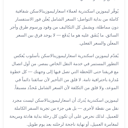
العرب
سيارات
يُوفّر ليموزين اسكندرية لعملاء اسعارليموزينالاسكن شفافية
مطار
كاملة من بداية التواصل: السعر الشامل يُعلَن فور الاستفسار
برج
دون مماطلة، ويشمل كل التكاليف من وقود ورسوم طرق وأجر
العرب
السائق. ما يُتفَق عليه هو ما يُدفَع — لا يوجد فرق بين السعر
مكاتب
المعلَن والسعر الفعلي.
ليموزين
الاسكندرية
يُقدّم ليموزين اسكندرية اسعارليموزينالاسكن بأسلوب يُعكس
شركات
التطور المستمر في خدمة النقل الخاص بمصر. من أول اتصال
توصيل
مع فريقنا حتى اللحظة التي تصل فيها إلى وجهتك — كل خطوة
من
مطار
مُدارة باحترافية تامة. لا قلق من التأخير لأن سائقنا دائماً في
برج
الموعد، ولا قلق من التكلفة لأن السعر الشامل مُحدَّد مسبقاً.
العرب
ليموزين اسكندرية يُدرك أن اسعارليموزينالاسكن ليست مجرد
ليموزين
الساحل
نقل من نقطة لأخرى — بل هي جزء من تجربة السفر الكاملة
الشمالى
للعميل. لذلك نحرص على أن تكون كل رحلة بداية هادئة ومريحة
شركات
لمغامرة العميل، أو نهاية ناجحة لرحلته بعد يوم طويل.
ليموزين