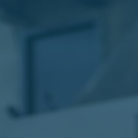
الليموزين
في
مطار
القاهرة
ليموزين
الاسكندرية
شركات
توصيل
مطار
برج
العرب
تاكسي
المطار
شركات
توصيل
من
مطار
القاهرة
تاكسي