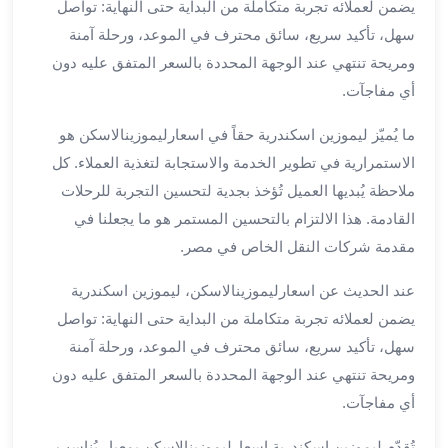
يضمن لعملائه تجربة متكاملة من البداية حتى النهاية: تواصل
لمطار
سهل، تأكيد سريع، سائق محترف في الموعد، ورحلة آمنة
برج
ومريحة تنتهي عند الوجهة المحددة بالسعر المتفق عليه دون
العرب
أي مفاجآت.
حجز
ليموزين
ما يُميّز ليموزين اسكندرية حقاً في اسعارليموزينالاسكن هو
من
الاستمرارية في تطوير الخدمة والاستجابة لتغذية العملاء. كل
مطار
ملاحظة يُبديها العميل تُؤخذ بجدية لتحسين التجربة للرحلات
برج
العرب
القادمة. هذا الالتزام بالتحسين المستمر هو ما يجعلنا في
خدمات
مقدمة شركات النقل الخاص في مصر.
ليموزين
اسكندرية
عند الحديث عن اسعارليموزينالاسكن، ليموزين اسكندرية
خدمات
يضمن لعملائه تجربة متكاملة من البداية حتى النهاية: تواصل
ليموزين
سهل، تأكيد سريع، سائق محترف في الموعد، ورحلة آمنة
برج
ومريحة تنتهي عند الوجهة المحددة بالسعر المتفق عليه دون
العرب
أي مفاجآت.
خدمات
مطار
تُقدّم ليموزين اسكندرية اسعارليموزينالاسكن بمعيار يُناسب