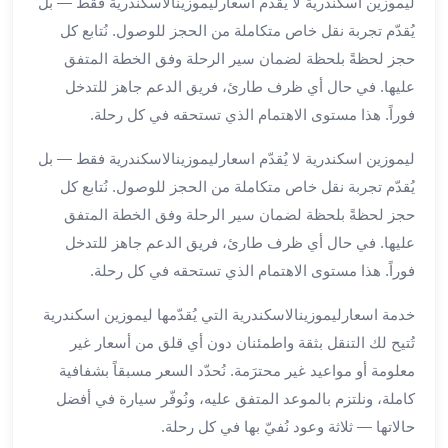
ليموزين اسكندرية لا يُقدّم اسعارليموزينالاسكندرية فقط — بل
برج
يُقدّم تجربة نقل خاص متكاملة من الحجز للوصول. نُتابع كل
العرب
حجز لحظةً بلحظة لضمان سير الرحلة وفق الخطة المتفق
الى
الساحل
عليها. في حال أي ظرف طارئ، فريق الدعم جاهز للتدخل
الشمالي
فوراً. هذا مستوى الاهتمام الذي تستحقه في كل رحلة.
ايجار
ليموزين اسكندرية لا يُقدّم اسعارليموزينالاسكندرية فقط — بل
سيارات
بالسائق
يُقدّم تجربة نقل خاص متكاملة من الحجز للوصول. نُتابع كل
مطار
حجز لحظةً بلحظة لضمان سير الرحلة وفق الخطة المتفق
برج
عليها. في حال أي ظرف طارئ، فريق الدعم جاهز للتدخل
العرب
فوراً. هذا مستوى الاهتمام الذي تستحقه في كل رحلة.
خدمة
أهلا
خدمة اسعارليموزينالاسكندرية التي يُقدّمها ليموزين اسكندرية
مطار
تُتيح لك التنقل بثقة واطمئنان دون أي قلق من أسعار غير
برج
معلومة أو مواعيد غير محترَمة. نُحدّد السعر مسبقاً بشفافية
العرب
كاملة، ونلتزم بالموعد المتفق عليه، ونُوفّر سيارة في أفضل
ايجار
سيارات
حالاتها — ثلاثة وعود نُفيّ بها في كل رحلة.