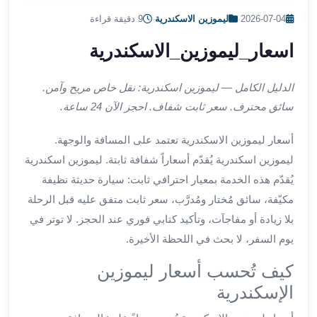
ليموزين
2026-07-04
·
ليموزين الاسكندرية
·
9 دقيقة قراءة
اون
لاين
اسعار_ليموزين_الاسكندرية
ليموزين
الشروق
الدليل الكامل — ليموزين اسكندرية: نقل خاص مريح وآمن.
ليموزين
سائق محترف. سعر ثابت شفاف. احجز الآن 24 ساعة.
مدينتي
ليموزين
أسعار ليموزين الاسكندرية تعتمد على المسافة والوجهة.
الرحاب
ليموزين اسكندرية يُقدّم أسعاراً شفافة ثابتة. ليموزين اسكندرية
ليموزين
التجمع
يُقدّم هذه الخدمة بمعيار احترافي ثابت: سيارة حديثة نظيفة
الخامس
مكيّفة، سائق مُختار ومُدرَّب، سعر ثابت متفق عليه قبل الرحلة
ليموزين
بلا زيادة أو مفاجآت، وتأكيد كتابي فوري عند الحجز. لا توتر في
القاهرة
يوم السفر، لا بحث في اللحظة الأخيرة.
الجديدة
ليموزين
كيف تُحسب أسعار ليموزين
المقطم
الإسكندرية
ليموزين
المعادي