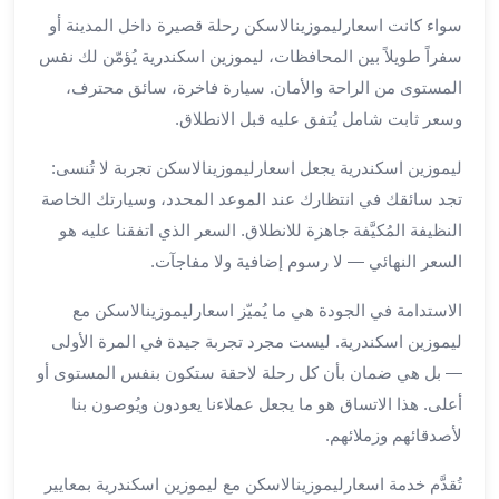
بالسائق
سواء كانت اسعارليموزينالاسكن رحلة قصيرة داخل المدينة أو
من
مطار
سفراً طويلاً بين المحافظات، ليموزين اسكندرية يُؤمّن لك نفس
برج
المستوى من الراحة والأمان. سيارة فاخرة، سائق محترف،
العرب
وسعر ثابت شامل يُتفق عليه قبل الانطلاق.
ليموزين
مطار
ليموزين اسكندرية يجعل اسعارليموزينالاسكن تجربة لا تُنسى:
برج
تجد سائقك في انتظارك عند الموعد المحدد، وسيارتك الخاصة
العرب
النظيفة المُكيَّفة جاهزة للانطلاق. السعر الذي اتفقنا عليه هو
الدولي
السعر النهائي — لا رسوم إضافية ولا مفاجآت.
تأجير
سيارات
الاستدامة في الجودة هي ما يُميّز اسعارليموزينالاسكن مع
برج
ليموزين اسكندرية. ليست مجرد تجربة جيدة في المرة الأولى
العرب
— بل هي ضمان بأن كل رحلة لاحقة ستكون بنفس المستوى أو
بالسائق
أعلى. هذا الاتساق هو ما يجعل عملاءنا يعودون ويُوصون بنا
ليموزين
مطار
لأصدقائهم وزملائهم.
برج
تُقدَّم خدمة اسعارليموزينالاسكن مع ليموزين اسكندرية بمعايير
العرب