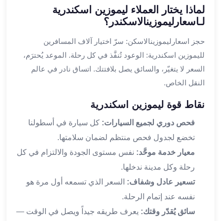
لماذا يختار العملاء ليموزين اسكندرية
القاهرة
لـاسعارليموزينالاسكندر؟
ليموزين
ليموزين
حجز اسعارليموزينالاسكن: سرّ اختيار آلاف المسافرين
مرسيدس
لليموزين اسكندرية: الوعود تُنفَّذ في كل رحلة. الموعد يُحترَم،
ايجار
السعر لا يتغيّر، والسائق يصل بلافتتك. اتساق نادر في عالم
سيارات
النقل الخاص.
زفاف
ايجار
نقاط قوة ليموزين اسكندرية
سيارات
مرسيدس
فحص دوري لجميع السيارات:
كل سيارة في أسطولنا
ايجار
تخضع لجدول فحص منتظم لضمان سلامتها.
سيارات
معيار خدمة موحَّد:
نفس مستوى الجودة والالتزام في كل
بالسائق
رحلة وكل مدينة ندخلها.
خدمة
VIP
تسعير عادل وشفاف:
السعر الذي تسمعه أول مرة هو
شركات
نفسه عند إتمام الرحلة.
تأجير
سائق يُقدّر وقتك:
يعرف طريقه جيداً ويصل في الوقت —
سيارات