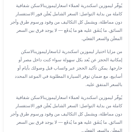
يُوفّر ليموزين اسكندرية لعملاء اسعارليموزينالاسكن شفافية
ليموزين
كاملة من بداية التواصل: السعر الشامل يُعلَن فور الاستفسار
مطار
برج
دون مماطلة، ويشمل كل التكاليف من وقود ورسوم طرق وأجر
العرب
السائق. ما يُتفَق عليه هو ما يُدفَع — لا يوجد فرق بين السعر
سيارات
المعلَن والسعر الفعلي.
بالسائق
من
من مزايا اختيار ليموزين اسكندرية لـاسعارليموزينالاسكن
مطار
إمكانية الحجز عن بُعد بكل سهولة سواء كنت داخل مصر أو
برج
خارجها. يمكن تأكيد الحجز عبر واتساب قبل وصولك بأيام أو
العرب
أسابيع، مع ضمان توفر السيارة المطلوبة في الموعد المحدد
سيارات
بالسعر المتفق عليه.
توصيل
مطار
يُوفّر ليموزين اسكندرية لعملاء اسعارليموزينالاسكن شفافية
برج
كاملة من بداية التواصل: السعر الشامل يُعلَن فور الاستفسار
العرب
دون مماطلة، ويشمل كل التكاليف من وقود ورسوم طرق وأجر
توصيل
مطار
السائق. ما يُتفَق عليه هو ما يُدفَع — لا يوجد فرق بين السعر
برج
المعلَن والسعر الفعلي.