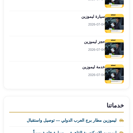
ليموزين
برج
سيارة ليموزين
العرب
2026-07-04
راس
سدر
حجز ليموزين
ليموزين
برج
2026-07-04
العرب
شرم
خدمة ليموزين
الشيخ
2026-07-04
ليموزين
برج
العرب
مرسي
خدماتنا
مطروح
ليموزين
ليموزين مطار برج العرب الدولي — توصيل واستقبال
مطار
العالمين
ليموزين الإسكندرية القاهرة — سيارة خاصة يومياً