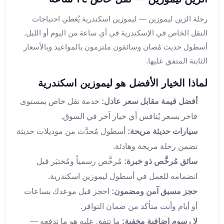
في
الاسكندرية
رحلة الزين ليموزين — ليموزين اسكندرية يُغطي احتياجات
ليموزين
النقل الخاص في الإسكندرية في أي ساعة من اليوم أو الليل.
اسكندريه
أسطول حديث مُصان وسائقون ملتزمون بالمواعيد وبالأسعار
ليموزين
الثابتة المتفق عليها.
الاسكندريه
مطروح
لماذا الخيار الأفضل هو ليموزين اسكندرية
ليموزين
أفضل قيمة مقابل سعر عادل:
خدمة نقل خاص بمستوى
القاهرة
الاسكندرية
فاخر بسعر يُنافس أي خيار آخر في السوق.
ليموزين
سيارات حديثة مريحة:
أسطول مُحدَّث من موديلات حديثة
الاسكندريه
تضمن رحلة مريحة وهادئة.
الغردقه
سائق مُرخَّص ذو خبرة:
مُرخَّص رسمياً ومُختبَر قبل
تأجير
سيارات
انضمامه للعمل في أسطول ليموزين اسكندرية.
الاسكندريه
حجز مسبق آمن ومضمون:
احجز قبل موعدك بساعات
ليموزين
أو أيام وأنت متأكد من ضمان التوافر.
مطار
لا رسوم إضافية مخفية:
ما تتفق عليه هو ما تدفعه —