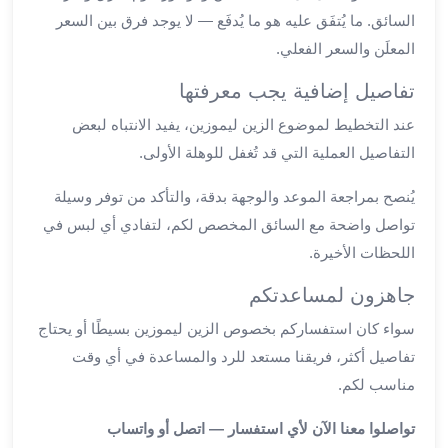
العرب
السائق. ما يُتفَق عليه هو ما يُدفَع — لا يوجد فرق بين السعر
سيارات
المعلَن والسعر الفعلي.
مطار
برج
تفاصيل إضافية يجب معرفتها
العرب
عند التخطيط لموضوع الزين ليموزين، يفيد الانتباه لبعض
مكاتب
التفاصيل العملية التي قد تُغفل للوهلة الأولى.
ليموزين
الاسكندرية
يُنصح بمراجعة الموعد والوجهة بدقة، والتأكد من توفر وسيلة
شركات
تواصل واضحة مع السائق المخصص لكم، لتفادي أي لبس في
توصيل
اللحظات الأخيرة.
من
مطار
جاهزون لمساعدتكم
برج
العرب
سواء كان استفساركم بخصوص الزين ليموزين بسيطًا أو يحتاج
ليموزين
تفاصيل أكثر، فريقنا مستعد للرد والمساعدة في أي وقت
الساحل
مناسب لكم.
الشمالى
شركات
تواصلوا معنا الآن لأي استفسار — اتصل أو واتساب
ليموزين