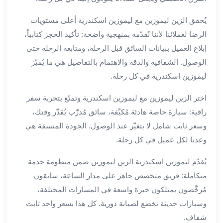
برج
العرب
يُحقق الزين ليموزين مع ليموزين اسكندرية أعلى مستويات
الى
الرضا لعملائنا لأننا نُقدّمه بمنهجية واضحة: تأكيد الحجز كتابياً،
الساحل
إبلاغ العميل ببيانات السائق قبل الرحلة، ومتابعة الرحلة حتى
الشمالي
الوصول. الشفافية والدقة والاهتمام بالتفاصيل هي ما يُميّز
ايجار
ليموزين اسكندرية في كل رحلة.
سيارات
بالسائق
اختر الزين ليموزين مع ليموزين اسكندرية وتمتّع بتجربة سفر
مطار
راقية: سيارة خاصة هادئة مُكيَّفة، سائق مُدرَّب يُقدّر وقتك،
برج
وسعر ثابت شامل لا يتغيّر عند الوصول. الجودة المتسقة هي
العرب
خدمة
وعدنا لكل عميل في كل رحلة.
أهلا
يُقدّم ليموزين اسكندرية الزين ليموزين ضمن منظومة خدمة
مطار
برج
متكاملة: فريق متخصص جاهز على مدار الساعة، سائقون
العرب
مُرخَّصون يمتلكون خبرة واسعة في المسارات المختلفة،
ايجار
وسيارات حديثة تخضع لصيانة دورية. كل هذا بسعر واحد ثابت
سيارات
شفاف.