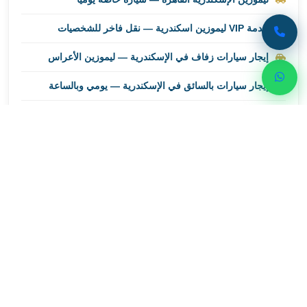
ليموزين
مطار
خدمة VIP ليموزين اسكندرية — نقل فاخر للشخصيات
برج
إيجار سيارات زفاف في الإسكندرية — ليموزين الأعراس
العرب
اسكندرية
إيجار سيارات بالسائق في الإسكندرية — يومي وبالساعة
ليموزين
مطار
برج
العرب
الاسكندرية
احجز رحلتك الآن
ليموزين
تواصل مع ليموزين اسكندرية للحصول على أفضل خدمات
من
النقل الفاخر
القاهرة
الى
01000948802
مطار
برج
العرب
واتساب
ليموزين
من