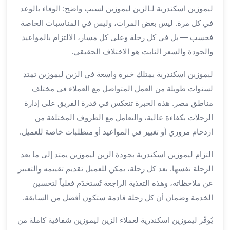
ليموزين اسكندرية لـالزين ليموزين لسبب واضح: الوفاء بالوعد
لمطار
في كل مرة. ليس بعض المرات، وليس في المناسبات الخاصة
برج
العرب
فحسب — بل في كل رحلة وعلى كل مسار، الالتزام بالمواعيد
حجز
والجودة والسعر الثابت هو الاختلاف الحقيقي.
ليموزين
من
ليموزين اسكندرية يمتلك خبرة واسعة في الزين ليموزين تمتد
مطار
لسنوات طويلة من العمل المتواصل مع العملاء في مختلف
برج
مناطق مصر. هذه الخبرة تنعكس في قدرة الفريق على إدارة
العرب
الرحلات بكفاءة عالية، والتعامل مع الظروف المختلفة من
خدمات
ازدحام مروري أو تغيير في المواعيد أو متطلبات خاصة للعميل.
ليموزين
اسكندرية
التزام ليموزين اسكندرية بجودة الزين ليموزين يمتد إلى ما بعد
خدمات
الرحلة نفسها. بعد كل رحلة، يمكن للعميل تقديم تقييمه والتعبير
ليموزين
عن ملاحظاته، وهذه التغذية الراجعة تُستخدَم فعلياً لتحسين
برج
الخدمة وضمان أن كل رحلة قادمة ستكون أفضل من السابقة.
العرب
خدمات
يُوفّر ليموزين اسكندرية لعملاء الزين ليموزين شفافية كاملة من
مطار