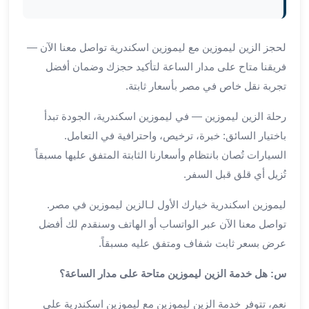
من
مطار
القاهرة
لحجز الزين ليموزين مع ليموزين اسكندرية تواصل معنا الآن —
الي
فريقنا متاح على مدار الساعة لتأكيد حجزك وضمان أفضل
الاسكندرية
تجربة نقل خاص في مصر بأسعار ثابتة.
تأجير
سيارات
رحلة الزين ليموزين — في ليموزين اسكندرية، الجودة تبدأ
مطار
باختيار السائق: خبرة، ترخيص، واحترافية في التعامل.
برج
السيارات تُصان بانتظام وأسعارنا الثابتة المتفق عليها مسبقاً
العرب
تُزيل أي قلق قبل السفر.
أسعار
توصيل
ليموزين اسكندرية خيارك الأول لـالزين ليموزين في مصر.
مطار
تواصل معنا الآن عبر الواتساب أو الهاتف وسنقدم لك أفضل
برج
العرب
عرض بسعر ثابت شفاف ومتفق عليه مسبقاً.
توصيل
س: هل خدمة الزين ليموزين متاحة على مدار الساعة؟
مطار
برج
نعم، تتوفر خدمة الزين ليموزين مع ليموزين اسكندرية على