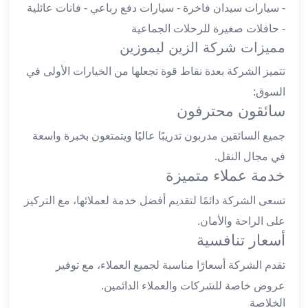
- سيارات سيدان فاخرة - سيارات دفع رباعي - فانات عائلية
ليموزين
الجيزة
- حافلات صغيرة للرحلات الجماعية
ليموزين
مميزات شركة الزين ليموزين
رجال
تتميز الشركة بعدة نقاط قوة تجعلها من الخيارات الأولى في
الاعمال
السوق:
ليموزين
سائقون محترفون
حدائق
الاهرام
جميع السائقين مدربون تدريبًا عاليًا ويتمتعون بخبرة واسعة
ليموزين
في مجال النقل.
الشيخ
خدمة عملاء متميزة
زايد
ليموزين
تسعى الشركة دائمًا لتقديم أفضل خدمة لعملائها، مع التركيز
طنطا
على الراحة والأمان.
ليموزين
أسعار تنافسية
المنصورة
ليموزين
تقدم الشركة أسعارًا مناسبة لجميع العملاء، مع توفير
كفر
عروض خاصة للشركات والعملاء الدائمين.
الشيخ
الخلاصة