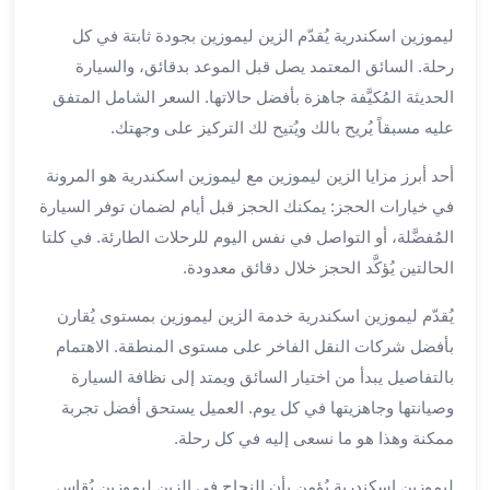
بالسائق
من
ليموزين اسكندرية يُقدّم الزين ليموزين بجودة ثابتة في كل
مطار
رحلة. السائق المعتمد يصل قبل الموعد بدقائق، والسيارة
برج
الحديثة المُكيَّفة جاهزة بأفضل حالاتها. السعر الشامل المتفق
العرب
عليه مسبقاً يُريح بالك ويُتيح لك التركيز على وجهتك.
ليموزين
مطار
أحد أبرز مزايا الزين ليموزين مع ليموزين اسكندرية هو المرونة
برج
في خيارات الحجز: يمكنك الحجز قبل أيام لضمان توفر السيارة
العرب
المُفضَّلة، أو التواصل في نفس اليوم للرحلات الطارئة. في كلتا
الدولي
تأجير
الحالتين يُؤكَّد الحجز خلال دقائق معدودة.
سيارات
يُقدّم ليموزين اسكندرية خدمة الزين ليموزين بمستوى يُقارن
برج
العرب
بأفضل شركات النقل الفاخر على مستوى المنطقة. الاهتمام
بالسائق
بالتفاصيل يبدأ من اختيار السائق ويمتد إلى نظافة السيارة
ليموزين
وصيانتها وجاهزيتها في كل يوم. العميل يستحق أفضل تجربة
مطار
ممكنة وهذا هو ما نسعى إليه في كل رحلة.
برج
العرب
ليموزين اسكندرية يُؤمن بأن النجاح في الزين ليموزين يُقاس