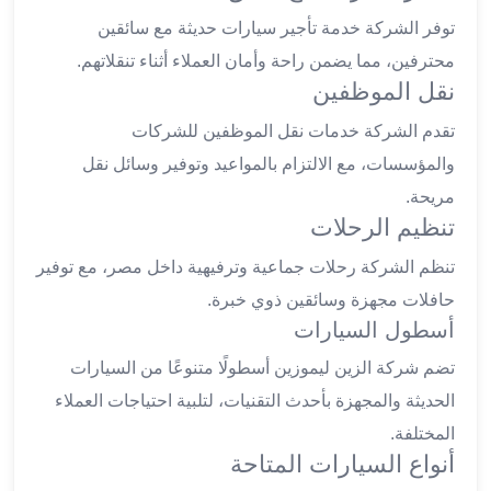
ليموزين
توفر الشركة خدمة تأجير سيارات حديثة مع سائقين
العاشر
محترفين، مما يضمن راحة وأمان العملاء أثناء تنقلاتهم.
من
نقل الموظفين
رمضان
تقدم الشركة خدمات نقل الموظفين للشركات
ليموزين
الزمالك
والمؤسسات، مع الالتزام بالمواعيد وتوفير وسائل نقل
ليموزين
مريحة.
مصر
تنظيم الرحلات
الجديدة
ليموزين
تنظم الشركة رحلات جماعية وترفيهية داخل مصر، مع توفير
مدينة
حافلات مجهزة وسائقين ذوي خبرة.
نصر
أسطول السيارات
ليموزين
تضم شركة الزين ليموزين أسطولًا متنوعًا من السيارات
القاهرة
ليموزين
الحديثة والمجهزة بأحدث التقنيات، لتلبية احتياجات العملاء
مصر
المختلفة.
ليموزين
أنواع السيارات المتاحة
العجمي