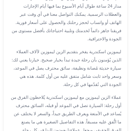
العرب
مدار 24 ساعة طوال أيام الأسبوع بما فيها أيام الإجازات
الاسكندرية
والعطلات الرسمية. يمكنك التواصل معنا في أي وقت عبر
ليموزين
المطار
الهاتف أو واتساب لحجز رحلتك والحصول على أسعار فورية.
برج
فريقنا جاهز دائماً لخدمتك وتلبية احتياجاتك بأفضل مستوى من
العرب
الجودة والاحترافية.
من
مطار
ليموزين اسكندرية يفخر بتقديم الزين ليموزين لآلاف العملاء
برج
الذين يُؤمنون بأن رحلة جيدة تبدأ بخيار صحيح. خيارنا يعني لك:
العرب
سيارة حديثة مُصانة ونظيفة، سائق محترف يصل في الموعد،
إلى
وسعر واحد ثابت شامل متفق عليه من أول كلمة. هذه هي
القاهرة
الجودة التي نُقدّمها في كل رحلة.
خدمة
vip
عملاء الزين ليموزين مع ليموزين اسكندرية يُلاحظون الفرق من
مطار
أول رحلة: السيارة تصل في الموعد أو قبله، السائق محترف
برج
العرب
يُساعد في الأمتعة ويعرف الطريق جيداً، والسعر لا يختلف عن
من
ما اتُّفق عليه مسبقاً. هذه التفاصيل الصغيرة هي ما يصنع
مطار
الفرق الحقيقي ويجعل عملاءنا يعودون إلينا في كل رحلة.