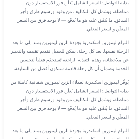
بداية التواصل: السعر الشامل يُعلَن فور الاستفسار دون
برج
العرب
مماطلة، ويشمل كل التكاليف من وقود ورسوم طرق وأجر
خدمات
السائق. ما يُتفَق عليه هو ما يُدفَع — لا يوجد فرق بين السعر
مطار
المعلَن والسعر الفعلي.
برج
العرب
التزام ليموزين اسكندرية بجودة الزين ليموزين يمتد إلى ما بعد
الدولي
الرحلة نفسها. بعد كل رحلة، يمكن للعميل تقديم تقييمه والتعبير
خدمة
عن ملاحظاته، وهذه التغذية الراجعة تُستخدَم فعلياً لتحسين
التوصيل
الخدمة وضمان أن كل رحلة قادمة ستكون أفضل من السابقة.
من
مطار
يُوفّر ليموزين اسكندرية لعملاء الزين ليموزين شفافية كاملة من
برج
بداية التواصل: السعر الشامل يُعلَن فور الاستفسار دون
العرب
مماطلة، ويشمل كل التكاليف من وقود ورسوم طرق وأجر
خدمة
السائق. ما يُتفَق عليه هو ما يُدفَع — لا يوجد فرق بين السعر
توصيل
مطار
المعلَن والسعر الفعلي.
برج
التزام ليموزين اسكندرية بجودة الزين ليموزين يمتد إلى ما بعد
العرب
خدمة