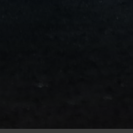
من
مطار
برج
العرب
الى
الساحل
الشمالي
ليموزين
المنوفية
مطار
القاهرة
ليموزين
ليموزين
البحيرة
ليموزين
بلطيم
ليموزين
بورسعيد
ليموزين