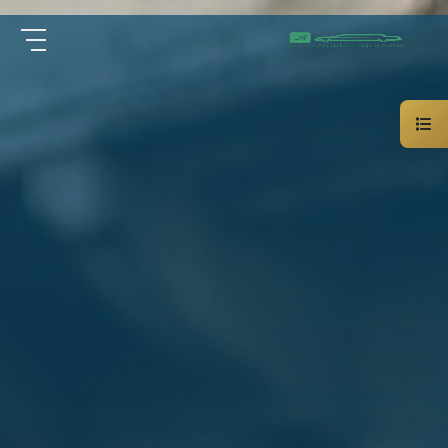
سيارة
الرئيسية
خاصة
بالسائق
من نحن
ليموزين
الاسكندرية
القاهرة
الخدمات
شركات
الليموزين
مقالات
فى
القاهرة
اتصل بنا
شركات
ليموزين
في
01000948802
الاسكندرية
شركات
EN