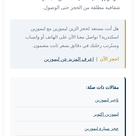
برج
شفافية مطلقة من الحجز حتى الوصول.
العرب
والإسكندرية
ليموزين
هل أنت مستعد لحجز الزين ليموزين مع ليموزين
اسكندرية
اسكندرية؟ تواصل معنا الآن على الهاتف أو واتساب
مطار
القاهرة
وسنُرتب رحلتك في دقائق بسعر ثابت مضمون.
ليموزين
احجز الآن
|
اعرف المزيد عن ليموزين
الاسكندريه
شرم
الشيخ
توصيل
مقالات ذات صلة:
ليموزين
الاسكندريه
تاجير ليموزين
سيارات
ليموزين
ليموزين اكتوبر
الاسكندرية
اسعار
حجز سيارة ليموزين
ليموزين