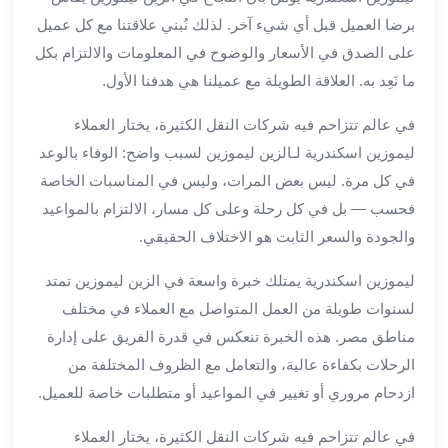
الي
برضا العميل قبل أي شيء آخر. لذلك نُبني علاقتنا مع كل عميل
مرسي
على الصدق في الأسعار والوضوح في المعلومات والالتزام بكل
مطروح
ما نَعِد به. العلاقة الطويلة مع عميلنا هي هدفنا الأول.
تاجير
سيارات
في عالم تتزاحم فيه شركات النقل الكثيرة، يختار العملاء
من
ليموزين اسكندرية لـالزين ليموزين لسبب واضح: الوفاء بالوعد
مطار
برج
في كل مرة. ليس بعض المرات، وليس في المناسبات الخاصة
العرب
فحسب — بل في كل رحلة وعلى كل مسار، الالتزام بالمواعيد
ليموزين
والجودة والسعر الثابت هو الاختلاف الحقيقي.
الاسكندريه
الي
ليموزين اسكندرية يمتلك خبرة واسعة في الزين ليموزين تمتد
السويس
لسنوات طويلة من العمل المتواصل مع العملاء في مختلف
تاكسي
مناطق مصر. هذه الخبرة تنعكس في قدرة الفريق على إدارة
من
الرحلات بكفاءة عالية، والتعامل مع الظروف المختلفة من
مطار
ازدحام مروري أو تغيير في المواعيد أو متطلبات خاصة للعميل.
برج
العرب
في عالم تتزاحم فيه شركات النقل الكثيرة، يختار العملاء
توصيل