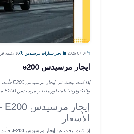
ليموزين
الإسكندرية
من
مطار
القاهرة
ليموزين
مطار
العاصمة
2026-07-04
·
ايجار سيارات مرسيدس
·
10 دقيقة قراءة
الادارية
ايجار مرسيدس e200
ليموزين
البحر
الأحمر
إذا كنت تب
من
والتكنولوجيا المتطورة تعتبر مرسيدس E200 من أفضل السيارات.
مطار
القاهرة
إيج
تاكسي
الأسعار
العاصمة
ليموزين
إذا كنت تبحث عن
إيجار مرسيدس E200
، فأنت 
السخنة