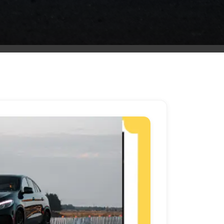
ليموزين
مطار
مرسي
مطروح
شركه
ليموزين
في
القاهره
ليموزين
مطار
الغردقة
ليموزين
اسكندرية
القاهرة
ليموزين
مطار
شرم
الشيخ