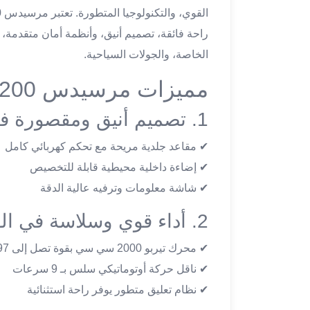
تاكسي
لندن
راحة فائقة، تصميم أنيق، وأنظمة أمان متقدمة، مما
ليموزين
الخاصة، والجولات السياحية.
القاهرة
اسكندرية
مميزات مرسيدس E200 للإيجار
تاكسي
1. تصميم أنيق ومقصورة فاخرة
اسكندريه
ليموزين
✔ مقاعد جلدية مريحة مع تحكم كهربائي كامل
المطار
الخط
✔ إضاءة داخلية محيطية قابلة للتخصيص
الساخن
✔ شاشة معلومات وترفيه عالية الدقة
ليموزين
2. أداء قوي وسلاسة في القيادة
دمياط
ليموزين
✔ محرك تيربو 2000 سي سي بقوة تصل إلى 197 حصان
توصيل
المطار
✔ ناقل حركة أوتوماتيكي سلس بـ 9 سرعات
ليموزين
✔ نظام تعليق متطور يوفر راحة استثنائية
الدقي