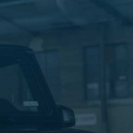
الليموزين
في
مطار
القاهرة
ليموزين
الاسكندرية
شركات
توصيل
مطار
برج
العرب
تاكسي
المطار
شركات
توصيل
من
مطار
القاهرة
تاكسي