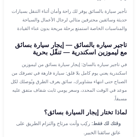
من
تأجير سيارة بالسائق يوفر لك راحة وأمان أثناء التنقل بسيارات
مطار
القاهرة
حديثة وسائقين محترفين مثالي لرجال الأعمال والسياحة
الي
والمناسبات الخاصة استمتع برحلة مريحة بدون عناء القيادة
الاسكندرية
تأجير
تاجير سياره بالسائق — إيجار سيارة بسائق
سيارات
مع ليموزين اسكندرية — تنقّل بحرية
مطار
برج
في تاجير سياره بالسائ: إيجار سيارة بسائق من ليموزين
العرب
اسكندرية يعني يوم كامل بلا قلق: سيارة فارهة في تصرفك من
أسعار
الصباح حتى انتهاء مشاويرك، سائق يعرف الطرق ويُوصلك لكل
توصيل
موعد في الوقت المحدد، وسعر يومي ثابت شفاف متفق عليه
مطار
مسبقاً.
برج
العرب
لماذا تختار إيجار السيارة بسائق؟
توصيل
مطار
وقتك لك فقط:
ركِب وأنت مرتاح والتزام الطريق على
برج
عاتق سائقنا الخبير.