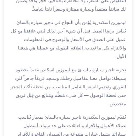
التفاوض على السعر، ولا مخاطرة بالتأخير. حجز واحد يضمن
لمطار
لك سائقاً معتمداً وسيارة ممتازة وسعراً ثابتاً شاملاً.
برج
العرب
ليموزين اسكندرية يُؤمن بأن النجاح في تاجير سياره بالسائ
حجز
يُقاس برضا العميل قبل أي شيء آخر. لذلك نُبني علاقتنا مع كل
ليموزين
عميل على الصدق في الأسعار والوضوح في المعلومات
من
والالتزام بكل ما نَعِد به. العلاقة الطويلة مع عميلنا هي هدفنا
مطار
الأول.
برج
العرب
تجربة تاجير سياره بالسائ مع ليموزين اسكندرية تبدأ بخطوة
خدمات
بسيطة: تواصل معنا بتفاصيل رحلتك وستجد فريقاً جاهزاً للرد
ليموزين
الفوري وتقديم السعر الشامل المناسب. من لحظة تأكيد الحجز
اسكندرية
حتى لحظة الوصول — كل شيء مُنظَّم ومُتابَع من قِبَل فريق
خدمات
ليموزين
متخصص.
برج
تُقدّم ليموزين اسكندرية تاجير سياره بالسائ بمعيار يُناسب
العرب
خدمات
عملاء الأعمال والأفراد والعائلات على حد سواء. أسطول
مطار
سياراتنا يشمل خيارات متنوعة من السيدان الفاخرة للأفراد