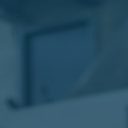
الليموزين
في
مطار
القاهرة
ليموزين
الاسكندرية
شركات
توصيل
مطار
برج
العرب
تاكسي
المطار
شركات
توصيل
من
مطار
القاهرة
تاكسي