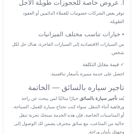
برج
أ. عروض خاصة للحجوزات طويلة الأجل
العرب
توفر بعض الشركات خصومات للعملاء الدائمين أو العقود
والإسكندرية
الطويلة.
ليموزين
اسكندرية
• خيارات تناسب مختلف الميزانيات
مطار
القاهرة
من السيارات الاقتصادية إلى السيارات الفاخرة، هناك حل لكل
ليموزين
شخص.
الاسكندريه
✓ قيمة مقابل التكلفة
شرم
الشيخ
احصل على خدمة مميزة بأسعار تنافسية.
توصيل
تاجير سياره بالسائق — الخاتمة
ليموزين
الاسكندريه
يُعد
تأجير سيارة بالسائق
خيارًا مثاليًا لمن يبحث عن راحة
سيارات
ورفاهية أثناء التنقل. سواء كنت تحتاج سيارة للعمل، السياحة،
ليموزين
أو المناسبات الخاصة، فإن هذه الخدمة تمنحك تجربة تنقل
الاسكندرية
خالية من المتاعب، مع سائق محترف يضمن لك الوصول إلى
اسعار
ليموزين
وجهتك بأمان وراحة.