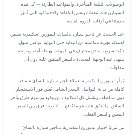
الوصولات الليلية المتأخرة، والمواعيد الطارئة — كل هذه
ليموزين
السيناريوهات مُغطاة بنفس الكفاءة والاحترافية التي تُميّز
مطار
خدمتنا في أوقات الذروة العادية.
برج
العرب
عند الحديث عن تاجير سياره بالسائ، ليموزين اسكندرية يضمن
سيارات
لعملائه تجربة متكاملة من البداية حتى النهاية: تواصل سهل،
بالسائق
من
تأكيد سريع، سائق محترف في الموعد، ورحلة آمنة ومريحة
مطار
تنتهي عند الوجهة المحددة بالسعر المتفق عليه دون أي
برج
مفاجآت.
العرب
سيارات
يُوفّر ليموزين اسكندرية لعملاء تاجير سياره بالسائ شفافية
توصيل
كاملة من بداية التواصل: السعر الشامل يُعلَن فور الاستفسار
مطار
دون مماطلة، ويشمل كل التكاليف من وقود ورسوم طرق وأجر
برج
السائق. ما يُتفَق عليه هو ما يُدفَع — لا يوجد فرق بين السعر
العرب
المعلَن والسعر الفعلي.
توصيل
مطار
من مزايا اختيار ليموزين اسكندرية لـتاجير سياره بالسائ
برج