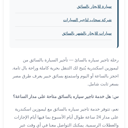
برج
سيارة للايجار بالسائق
العرب
الى
شركة سحاب لتاجير السيارات
الساحل
الشمالي
سيارات للايجار بالشهر بالسائق
ايجار
سيارات
بالسائق
مطار
رحلة تاجير سياره بالسائ — تأجير السيارة بالسائق من
برج
ليموزين اسكندرية يُتيح لك التنقل بحرية كاملة وراحة بال تامة.
العرب
احجز بالساعة أو اليوم واستمتع بسائق خبير يعرف طرق مصر
خدمة
بسعر ثابت شامل.
أهلا
مطار
س: هل خدمة تاجير سياره بالسائق متاحة على مدار الساعة؟
برج
العرب
نعم، تتوفر خدمة تاجير سياره بالسائق مع ليموزين اسكندرية
ايجار
على مدار 24 ساعة طوال أيام الأسبوع بما فيها أيام الإجازات
سيارات
والعطلات الرسمية. يمكنك التواصل معنا في أي وقت عبر