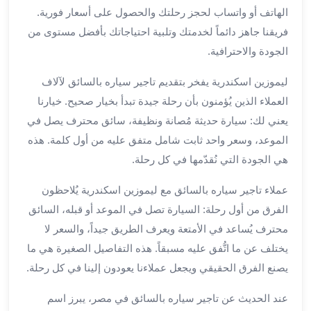
بالسائق
الهاتف أو واتساب لحجز رحلتك والحصول على أسعار فورية.
من
فريقنا جاهز دائماً لخدمتك وتلبية احتياجاتك بأفضل مستوى من
مطار
برج
الجودة والاحترافية.
العرب
ليموزين اسكندرية يفخر بتقديم تاجير سياره بالسائق لآلاف
ليموزين
العملاء الذين يُؤمنون بأن رحلة جيدة تبدأ بخيار صحيح. خيارنا
مطار
برج
يعني لك: سيارة حديثة مُصانة ونظيفة، سائق محترف يصل في
العرب
الموعد، وسعر واحد ثابت شامل متفق عليه من أول كلمة. هذه
الدولي
هي الجودة التي نُقدّمها في كل رحلة.
تأجير
سيارات
عملاء تاجير سياره بالسائق مع ليموزين اسكندرية يُلاحظون
برج
الفرق من أول رحلة: السيارة تصل في الموعد أو قبله، السائق
العرب
محترف يُساعد في الأمتعة ويعرف الطريق جيداً، والسعر لا
بالسائق
يختلف عن ما اتُّفق عليه مسبقاً. هذه التفاصيل الصغيرة هي ما
ليموزين
يصنع الفرق الحقيقي ويجعل عملاءنا يعودون إلينا في كل رحلة.
مطار
برج
عند الحديث عن تاجير سياره بالسائق في مصر، يبرز اسم
العرب