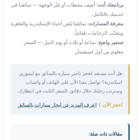
العرب
برنامجك أنت:
أضِف محطات أو غيّر الوجهة — سائقنا في
الاسكندرية
خدمتك بالكامل.
ليموزين
المطار
معرفة المسارات:
سائقنا يُتقن أحياء الإسكندرية والقاهرة
برج
ويتجنّب الزحامات تلقائياً.
العرب
تسعير واضح:
ساعة أو ثلاث أو يوم كامل — السعر
من
معلوم من أول استفسار.
مطار
برج
العرب
هل أنت مستعد لحجز تاجير سياره بالسائق مع ليموزين
إلى
اسكندرية؟ تواصل معنا الآن على الهاتف أو واتساب
القاهرة
وسنرتب رحلتك خلال دقائق. السعر الثابت في انتظارك.
خدمة
vip
احجز الآن
|
اعرف المزيد عن ايجار سيارات بالسائق
مطار
برج
العرب
من
مقالات ذات صلة:
مطار