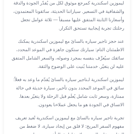
ليموزين اسكندرية كمرجع موثوق لكل من يُقدّر الجودة والدقة
الي
مرسي
والشفافية في التسعير. سياراتنا الحديثة، سائقونا المعتمدون،
مطروح
وأسعارنا الثابتة المتفق عليها مسبقاً — ثلاثة عوامل تجعل
تاجير
رحلتك تجربة إيجابية تستحق التكرار.
سيارات
من
عند حجز تاجير سياره بالسائ مع ليموزين اسكندرية يمكنك
مطار
الاطمئنان التام: سيارتك ستكون جاهزة في الموعد المحدد،
برج
سائقك سيُعرِّف بنفسه بمجرد وصوله، والسعر الشامل المتفق
العرب
عليه لن يتغيّر. خدمتنا بُنيت على الوضوح والثقة.
ليموزين
الاسكندريه
ليموزين اسكندرية لـتاجير سياره بالسائ يُقدّم ما وعد به فعلاً:
الي
سائق في الموعد المحدد بدون تأخير، سيارة حديثة في حالة
السويس
ممتازة، وسعر ثابت شامل يُعلَم قبل الرحلة ولا يتغيّر بعدها.
تاكسي
الاتساق في الجودة هو ما يجعل عملاءنا يعودون.
من
مطار
تجربة تاجير سياره بالسائ مع ليموزين اسكندرية تُعيد تعريف
برج
مفهوم السفر المريح: لا قلق من إيجاد سيارة، لا ضغط من
العرب
توصيل