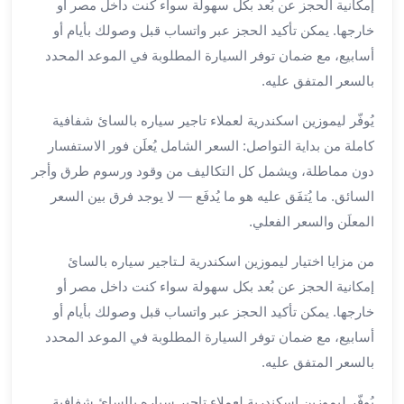
إمكانية الحجز عن بُعد بكل سهولة سواء كنت داخل مصر أو
العرب
خارجها. يمكن تأكيد الحجز عبر واتساب قبل وصولك بأيام أو
سيارات
مطار
أسابيع، مع ضمان توفر السيارة المطلوبة في الموعد المحدد
برج
بالسعر المتفق عليه.
العرب
مكاتب
يُوفّر ليموزين اسكندرية لعملاء تاجير سياره بالسائ شفافية
ليموزين
كاملة من بداية التواصل: السعر الشامل يُعلَن فور الاستفسار
الاسكندرية
دون مماطلة، ويشمل كل التكاليف من وقود ورسوم طرق وأجر
شركات
السائق. ما يُتفَق عليه هو ما يُدفَع — لا يوجد فرق بين السعر
توصيل
المعلَن والسعر الفعلي.
من
مطار
من مزايا اختيار ليموزين اسكندرية لـتاجير سياره بالسائ
برج
إمكانية الحجز عن بُعد بكل سهولة سواء كنت داخل مصر أو
العرب
خارجها. يمكن تأكيد الحجز عبر واتساب قبل وصولك بأيام أو
ليموزين
أسابيع، مع ضمان توفر السيارة المطلوبة في الموعد المحدد
الساحل
الشمالى
بالسعر المتفق عليه.
شركات
يُوفّر ليموزين اسكندرية لعملاء تاجير سياره بالسائ شفافية
ليموزين