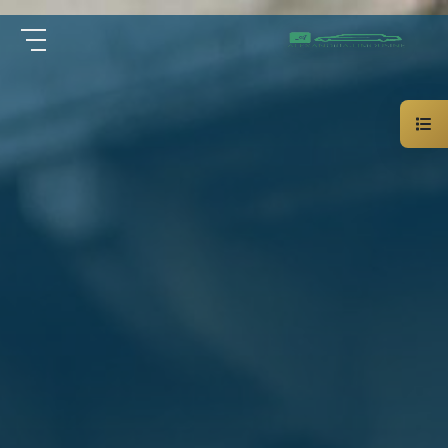
سيارة
الرئيسية
خاصة
بالسائق
من نحن
ليموزين
الاسكندرية
القاهرة
الخدمات
شركات
الليموزين
مقالات
فى
القاهرة
اتصل بنا
شركات
ليموزين
في
01000948802
الاسكندرية
شركات
EN