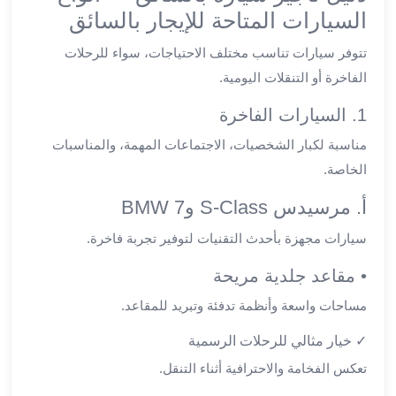
ليموزين
السيارات المتاحة للإيجار بالسائق
الجيزة
تتوفر سيارات تناسب مختلف الاحتياجات، سواء للرحلات
ليموزين
الفاخرة أو التنقلات اليومية.
رجال
الاعمال
1. السيارات الفاخرة
ليموزين
حدائق
مناسبة لكبار الشخصيات، الاجتماعات المهمة، والمناسبات
الاهرام
الخاصة.
ليموزين
أ. مرسيدس S-Class وBMW 7
الشيخ
زايد
سيارات مجهزة بأحدث التقنيات لتوفير تجربة فاخرة.
ليموزين
طنطا
• مقاعد جلدية مريحة
ليموزين
مساحات واسعة وأنظمة تدفئة وتبريد للمقاعد.
المنصورة
ليموزين
✓ خيار مثالي للرحلات الرسمية
كفر
تعكس الفخامة والاحترافية أثناء التنقل.
الشيخ