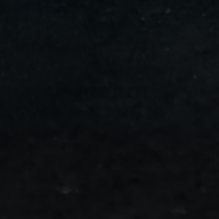
من
مطار
برج
العرب
الى
الساحل
الشمالي
ليموزين
المنوفية
مطار
القاهرة
ليموزين
ليموزين
البحيرة
ليموزين
بلطيم
ليموزين
بورسعيد
ليموزين