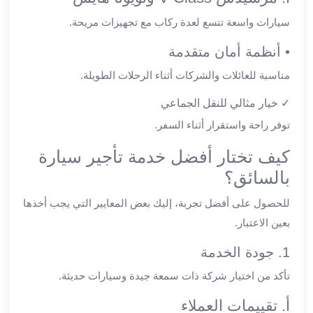
القاهرة
سيارات واسعة تتسع لعدة ركاب مع تجهيزات مريحة.
ليموزين
ليموزين
• أنظمة أمان متقدمة
مرسيدس
مناسبة للعائلات والشركات أثناء الرحلات الطويلة.
ايجار
سيارات
✓ خيار مثالي للنقل الجماعي
زفاف
توفر راحة واستقرار أثناء السفر.
ايجار
سيارات
كيف تختار أفضل خدمة تأجير سيارة
مرسيدس
بالسائق؟
ايجار
سيارات
للحصول على أفضل تجربة، إليك بعض المعايير التي يجب أخذها
بالسائق
بعين الاعتبار.
خدمة
1. جودة الخدمة
VIP
شركات
تأكد من اختيار شركة ذات سمعة جيدة وسيارات حديثة.
تأجير
أ. تقييمات العملاء
سيارات