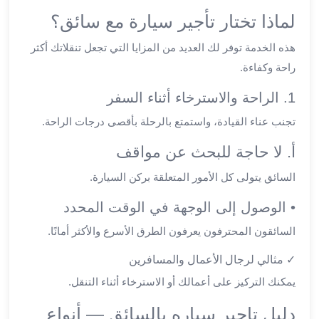
لماذا تختار تأجير سيارة مع سائق؟
ليموزين
العاشر
هذه الخدمة توفر لك العديد من المزايا التي تجعل تنقلاتك أكثر
من
راحة وكفاءة.
رمضان
ليموزين
1. الراحة والاسترخاء أثناء السفر
الزمالك
تجنب عناء القيادة، واستمتع بالرحلة بأقصى درجات الراحة.
ليموزين
مصر
أ. لا حاجة للبحث عن مواقف
الجديدة
ليموزين
السائق يتولى كل الأمور المتعلقة بركن السيارة.
مدينة
• الوصول إلى الوجهة في الوقت المحدد
نصر
ليموزين
السائقون المحترفون يعرفون الطرق الأسرع والأكثر أمانًا.
القاهرة
✓ مثالي لرجال الأعمال والمسافرين
ليموزين
مصر
يمكنك التركيز على أعمالك أو الاسترخاء أثناء التنقل.
ليموزين
دليل تاجير سياره بالسائق — أنواع
العجمي