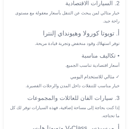
ليموزين
2. السيارات الاقتصادية
المحلة
خيار مثالي لمن يبحث عن التنقل بأسعار معقولة مع مستوى
الكبرى
راحة جيد.
ليموزين
السويس
أ. تويوتا كورولا وهيونداي إلنترا
ليموزين
توفر استهلاك وقود منخفض وتجربة قيادة مريحة.
العين
السخنة
• تكاليف مناسبة
ليموزين
الغردقة
أسعار اقتصادية تناسب الجميع.
ليموزين
✓ مثالي للاستخدام اليومي
شرم
خيار مناسب للتنقلات داخل المدن والرحلات القصيرة.
الشيخ
ليموزين
3. سيارات الفان للعائلات والمجموعات
مرسي
علم
إذا كنت بحاجة إلى مساحة إضافية، فهذه السيارات توفر لك كل
خدمة
ما تحتاجه.
اهلا
أ. مرسيدس V-Class وتويوتا هايس
مطار