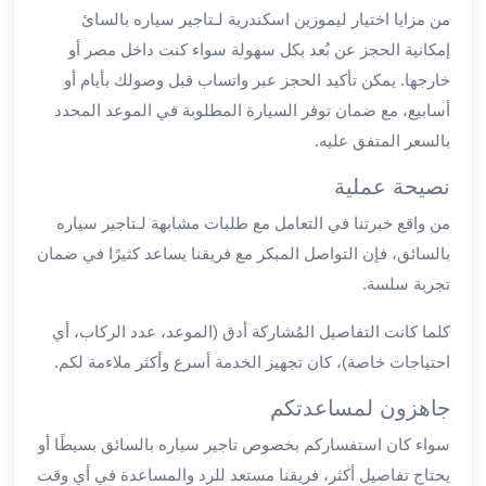
العرب
من مزايا اختيار ليموزين اسكندرية لـتاجير سياره بالسائ
العجمي
إمكانية الحجز عن بُعد بكل سهولة سواء كنت داخل مصر أو
ليموزين
خارجها. يمكن تأكيد الحجز عبر واتساب قبل وصولك بأيام أو
برج
أسابيع، مع ضمان توفر السيارة المطلوبة في الموعد المحدد
العرب
بالسعر المتفق عليه.
العين
السخنة
نصيحة عملية
ليموزين
من واقع خبرتنا في التعامل مع طلبات مشابهة لـتاجير سياره
برج
العرب
بالسائق، فإن التواصل المبكر مع فريقنا يساعد كثيرًا في ضمان
الغردقة
تجربة سلسة.
ليموزين
برج
كلما كانت التفاصيل المُشاركة أدق (الموعد، عدد الركاب، أي
العرب
احتياجات خاصة)، كان تجهيز الخدمة أسرع وأكثر ملاءمة لكم.
القاهرة
جاهزون لمساعدتكم
ليموزين
برج
سواء كان استفساركم بخصوص تاجير سياره بالسائق بسيطًا أو
العرب
يحتاج تفاصيل أكثر، فريقنا مستعد للرد والمساعدة في أي وقت
دهب