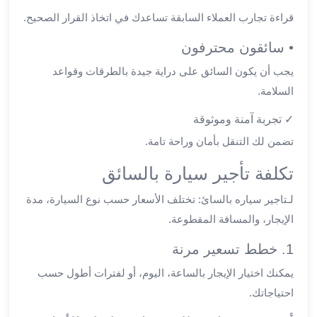
في
قراءة تجارب العملاء السابقة تساعدك في اتخاذ القرار الصحيح.
الاسكندرية
ليموزين
• سائقون محترفون
اسكندريه
يجب أن يكون السائق على دراية جيدة بالطرقات وقواعد
ليموزين
السلامة.
الاسكندريه
مطروح
✓ تجربة آمنة وموثوقة
ليموزين
تضمن لك التنقل بأمان وراحة تامة.
القاهرة
الاسكندرية
تكلفة تأجير سيارة بالسائق
ليموزين
الاسكندريه
لـتاجير سياره بالسائ: تختلف الأسعار حسب نوع السيارة، مدة
الغردقه
الإيجار، والمسافة المقطوعة.
تأجير
1. خطط تسعير مرنة
سيارات
الاسكندريه
يمكنك اختيار الإيجار بالساعة، اليوم، أو لفترات أطول حسب
ليموزين
احتياجاتك.
مطار