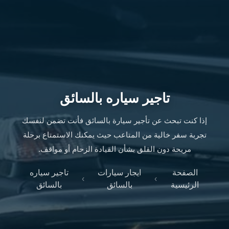
ليموزين
الإسكندرية
من
مطار
القاهرة
ليموزين
مطار
العاصمة
تاجير سياره بالسائق
الادارية
ليموزين
إذا كنت تبحث عن تأجير سيارة بالسائق فأنت تضمن لنفسك
البحر
تجربة سفر خالية من المتاعب حيث يمكنك الاستمتاع برحلة
الأحمر
مريحة دون القلق بشأن القيادة الزحام أو مواقف.
من
مطار
الصفحة
ايجار سيارات
تاجير سياره
القاهرة
›
›
الرئيسية
بالسائق
بالسائق
تاكسي
العاصمة
ليموزين
السخنة