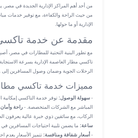
من أحد أهم المراكز الإدارية الجديدة في مصر. 
تاكسي
لندن
من حيث الراحة والكفاءة، مع توفير خدمات مبا
ليموزين
الإدارية أو ما حولها.
القاهرة
اسكندرية
مقدمة عن خدمة تاكسي م
تاكسي
اسكندريه
مع تطور البنية التحتية للمطارات في مصر، أصبح 
ليموزين
تاكسي مطار العاصمة الإدارية بسرعة الاستجابة 
المطار
الرحلات الجوية وضمان وصول المسافرين إلى وج
الخط
الساخن
مميزات خدمة تاكسي مطار ا
ليموزين
دمياط
-
سهولة الوصول:
توفر خدمة التاكسي إمكانية ال
ليموزين
المباشر مع الشركات المتخصصة. -
راحة وأمان:
توصيل
الركاب، مع سائقين ذوي خبرة عالية يعرفون الط
المطار
ساعة:
ما يضمن تلبية احتياجات المسافرين في ج
ليموزين
الدقي
-
أسعار شفافة ومنافسة:
تتميز الأسعار بعدم اح