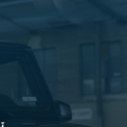
الليموزين
في
مطار
القاهرة
ليموزين
الاسكندرية
شركات
توصيل
مطار
برج
العرب
تاكسي
المطار
شركات
توصيل
من
مطار
القاهرة
ت
تاكسي