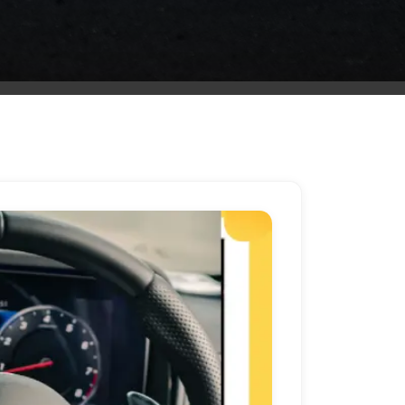
ليموزين
مطار
مرسي
مطروح
شركه
ليموزين
في
القاهره
ليموزين
مطار
الغردقة
ليموزين
اسكندرية
القاهرة
ليموزين
مطار
شرم
الشيخ