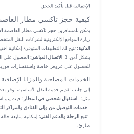
ليموزين
الإجمالية قبل تأكيد الحجز.
مطار
كيفية حجز تاكسي مطار العاصمة
اكتوبر
ليموزين
يمكن للمسافرين حجز تاكسي مطار العاصمة الإد
العجوزه
زيارة المواقع الإلكترونية لشركات النقل المتخصص
ليموزين
مطار
الذكية:
تتيح لك التطبيقات المتوفرة إمكانية اختيا
القاهرة
بشكل آمن. 3.
الاتصال المباشر:
الحصول على الخ
أسعار
للحصول على عروض خاصة واستفسارات فورية
ليموزين
فيصل
الخدمات المصاحبة والمزايا الإضافية
ليموزين
إلى جانب تقديم خدمة النقل الأساسية، توفر ب
مطار
القاهرة
مثل: -
استقبال شخصي في المطار:
حيث يتم اس
الخط
-
خدمات التوصيل من وإلى الفنادق والمراكز التج
الساخن
-
تتبع الرحلة والدعم الفني:
إمكانية متابعة حال
ليموزين
طارئ.
الهرم