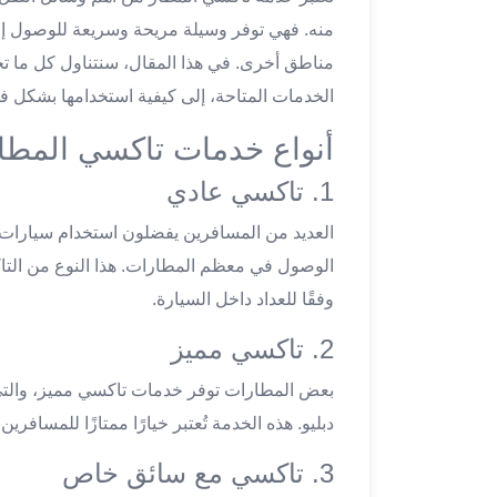
تاكسي
منه. فهي توفر وسيلة مريحة وسريعة للوصول إلى
لندن
مناطق أخرى. في هذا المقال، سنتناول كل ما ت
ليموزين
الخدمات المتاحة، إلى كيفية استخدامها بشكل ف
القاهرة
اسكندرية
أنواع خدمات تاكسي المطا
تاكسي
اسكندريه
1. تاكسي عادي
ليموزين
العديد من المسافرين يفضلون استخدام سيارات ا
المطار
الوصول في معظم المطارات. هذا النوع من التاكسي
الخط
الساخن
وفقًا للعداد داخل السيارة.
ليموزين
2. تاكسي مميز
دمياط
ليموزين
بعض المطارات توفر خدمات تاكسي مميز، والتي
توصيل
دبليو. هذه الخدمة تُعتبر خيارًا ممتازًا للمسافري
المطار
ليموزين
3. تاكسي مع سائق خاص
الدقي