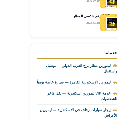
2026-07-04
رقم تاكسي المطار
2026-07-04
خدماتنا
ليموزين مطار برج العرب الدولي — توصيل
واستقبال
ليموزين الإسكندرية القاهرة — سيارة خاصة يومياً
خدمة VIP ليموزين اسكندرية — نقل فاخر
للشخصيات
إيجار سيارات زفاف في الإسكندرية — ليموزين
الأعراس