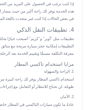
ليموزين
إذا كنت ترغب في الحصول على المزيد من الخص
مطار
هذه الخدمة توفر لك راحة أكبر من حيث مسار الر
اكتوبر
في بعض الحالات إذا كنت غير متحدث باللغة المح
ليموزين
العجوزه
4. تطبيقات النقل الذكي
ليموزين
تطبيقات مثل "أوبر" و"كريم" أصبحت خيارًا شائع
مطار
القاهرة
التطبيقات إمكانية حجز سيارة مريحة مع سائق م
أسعار
معرفة التكلفة مسبقًا وتقييم الخدمة بعد الرحلة.
ليموزين
فيصل
مزايا استخدام تاكسي المطار
ليموزين
1. الراحة والسهولة
مطار
استخدام تاكسي المطار يوفر لك راحة كبيرة من
القاهرة
الخط
طويلة. لن تحتاج للانتظار أو التعامل مع إجراءا
الساخن
2. الأمان
ليموزين
الهرم
عادةً ما تكون سيارات التاكسي في المطار خا