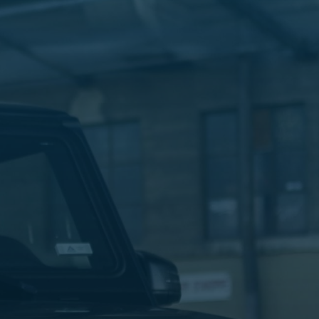
الليموزين
في
مطار
القاهرة
ليموزين
الاسكندرية
شركات
توصيل
مطار
برج
العرب
تاكسي
المطار
شركات
توصيل
من
مطار
القاهرة
تاكسي