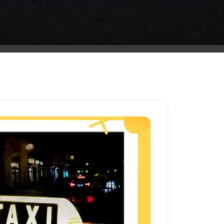
ليموزين
مطار
مرسي
مطروح
شركه
ليموزين
في
القاهره
ليموزين
مطار
الغردقة
ليموزين
اسكندرية
القاهرة
ليموزين
مطار
شرم
الشيخ