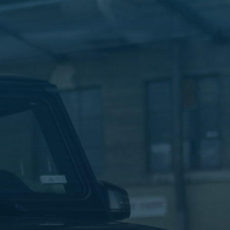
الليموزين
في
مطار
القاهرة
ليموزين
الاسكندرية
شركات
توصيل
مطار
برج
العرب
تاكسي
المطار
شركات
توصيل
من
مطار
القاهرة
تاكسي