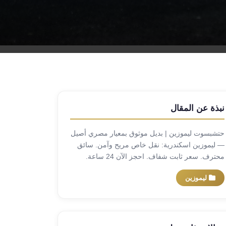
نبذة عن المقال
حتشبسوت ليموزين | بديل موثوق بمعيار مصري أصيل
— ليموزين اسكندرية: نقل خاص مريح وآمن. سائق
محترف. سعر ثابت شفاف. احجز الآن 24 ساعة.
ليموزين