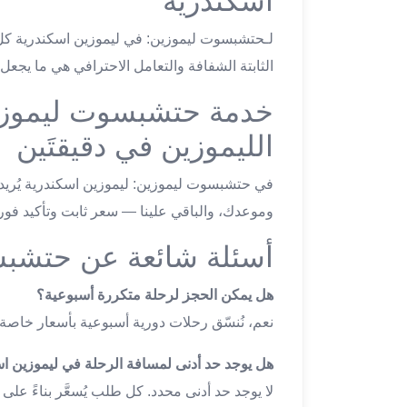
اسكندرية
ليموزين
مطار
لـحتشبسوت ليموزين: في ليموزين اسكندرية كل رح
اكتوبر
الثابتة الشفافة والتعامل الاحترافي هي ما يجعل
ليموزين
العجوزه
خدمة حتشبسوت ليموزي
ليموزين
الليموزين في دقيقتَين
مطار
القاهرة
في حتشبسوت ليموزين: ليموزين اسكندرية يُريد 
أسعار
ليموزين
وموعدك، والباقي علينا — سعر ثابت وتأكيد فور
فيصل
أسئلة شائعة عن حتشب
ليموزين
مطار
هل يمكن الحجز لرحلة متكررة أسبوعية؟
القاهرة
الخط
نعم، نُنسّق رحلات دورية أسبوعية بأسعار خاصة.
الساخن
هل يوجد حد أدنى لمسافة الرحلة في ليموزين ا
ليموزين
الهرم
لا يوجد حد أدنى محدد. كل طلب يُسعَّر بناءً على 