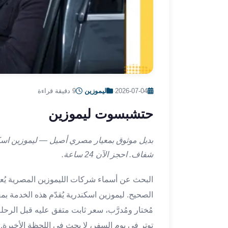
ليموزين
الإسكندرية
من
مطار
القاهرة
ليموزين
مطار
العاصمة
2026-07-04
·
ليموزين
·
9 دقيقة قراءة
الادارية
حتشبسوت ليموزين
ليموزين
البحر
الأحمر
بديل موثوق بمعيار مصري أصيل — ليموزين اسك
من
شفاف. احجز الآن 24 ساعة.
مطار
القاهرة
البحث عن أسماء شركات الليموزين المصرية يُعطي
تاكسي
الصحيح. ليموزين اسكندرية يُقدّم هذه الخدمة بم
العاصمة
مُختار ومُدرَّب، سعر ثابت متفق عليه قبل الرحلة 
ليموزين
توتر في يوم السفر، لا بحث في اللحظة الأخيرة.
السخنة