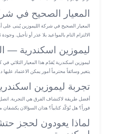
تاكسي
المعيار الصحيح في شرك
لندن
ليموزين
المعيار الصحيح في شركة الليموزين يُبنى على أ
القاهرة
الالتزام التام بالمواعيد بلا عذر أو تأجيل. وجودة
اسكندرية
تاكسي
ليموزين اسكندرية — ال
اسكندريه
ليموزين
ليموزين اسكندرية يُقدّم هذا المعيار الثلاثي في
المطار
يتغير وسائقاً محترماً أمور يمكن الاعتماد عليها دائ
الخط
الساخن
تجربة ليموزين اسكندري
ليموزين
دمياط
أفضل طريقة لاكتشاف الفرق هي التجربة. اتصل 
ليموزين
فوراً؟ هل نُؤكّد كتابياً؟ هذان السؤالان يكشفا
توصيل
المطار
لماذا يعودون لحجز حت
ليموزين
الدقي