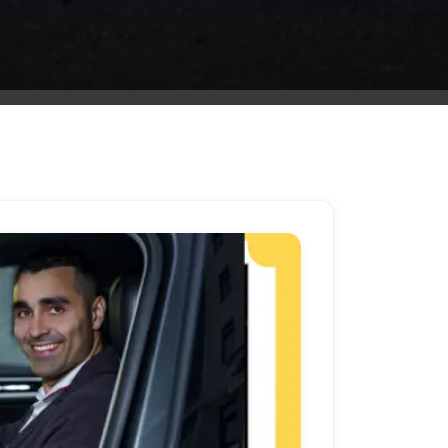
ليموزين
مطار
مرسي
مطروح
شركه
ليموزين
في
القاهره
ليموزين
مطار
الغردقة
ليموزين
اسكندرية
القاهرة
ليموزين
مطار
شرم
الشيخ