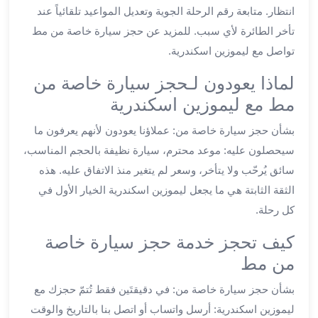
انتظار. متابعة رقم الرحلة الجوية وتعديل المواعيد تلقائياً عند
ليموزين
الجيزة
تأخر الطائرة لأي سبب. للمزيد عن حجز سيارة خاصة من مط
ليموزين
تواصل مع ليموزين اسكندرية.
رجال
لماذا يعودون لـحجز سيارة خاصة من
الاعمال
ليموزين
مط مع ليموزين اسكندرية
حدائق
بشأن حجز سيارة خاصة من: عملاؤنا يعودون لأنهم يعرفون ما
الاهرام
ليموزين
سيحصلون عليه: موعد محترم، سيارة نظيفة بالحجم المناسب،
الشيخ
سائق يُرحّب ولا يتأخر، وسعر لم يتغير منذ الاتفاق عليه. هذه
زايد
الثقة الثابتة هي ما يجعل ليموزين اسكندرية الخيار الأول في
ليموزين
كل رحلة.
طنطا
ليموزين
كيف تحجز خدمة حجز سيارة خاصة
المنصورة
من مط
ليموزين
كفر
بشأن حجز سيارة خاصة من: في دقيقتَين فقط تُتمّ حجزك مع
الشيخ
ليموزين اسكندرية: أرسل واتساب أو اتصل بنا بالتاريخ والوقت