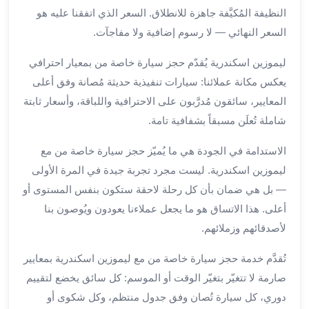
برج
النظيفة المُكيَّفة جاهزة للانطلاق. السعر الذي اتفقنا عليه هو
العرب
السعر النهائي — لا رسوم إضافية ولا مفاجآت.
الى
الساحل
ليموزين اسكندرية يُقدّم حجز سيارة خاصة من بمعيار احترافي
الشمالي
يعكس مكانة عملائنا: سيارات تنفيذية حديثة مُصانة وفق أعلى
ايجار
المعايير، سائقون مُدرَّبون على الاحترافية واللباقة، وأسعار ثابتة
سيارات
شاملة تُعلَن مسبقاً بشفافية تامة.
بالسائق
مطار
الاستدامة في الجودة هي ما يُميّز حجز سيارة خاصة من مع
برج
ليموزين اسكندرية. ليست مجرد تجربة جيدة في المرة الأولى
العرب
— بل هي ضمان بأن كل رحلة لاحقة ستكون بنفس المستوى أو
خدمة
أعلى. هذا الاتساق هو ما يجعل عملاءنا يعودون ويُوصون بنا
أهلا
مطار
لأصدقائهم وزملائهم.
برج
تُقدَّم خدمة حجز سيارة خاصة من مع ليموزين اسكندرية بمعايير
العرب
ايجار
صارمة لا تتغيّر بتغيّر الوقت أو الموسم: كل سائق يخضع لتقييم
سيارات
دوري، كل سيارة تُصان وفق جدول منتظم، وكل شكوى أو