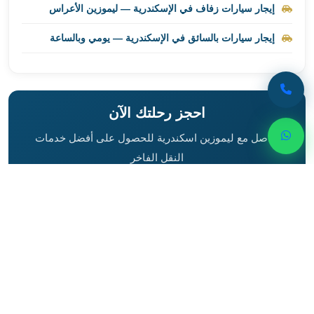
إيجار سيارات زفاف في الإسكندرية — ليموزين الأعراس
ليموزين
برج
إيجار سيارات بالسائق في الإسكندرية — يومي وبالساعة
العرب
راس
سدر
ليموزين
احجز رحلتك الآن
برج
العرب
تواصل مع ليموزين اسكندرية للحصول على أفضل خدمات
شرم
النقل الفاخر
الشيخ
ليموزين
01000948802
برج
العرب
واتساب
مرسي
مطروح
ليموزين
مطار
العالمين