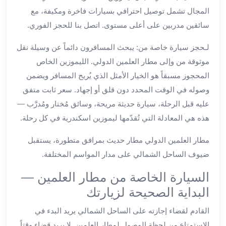
ليموزين
المجال تشمل توصيل احترافي بسيارات فاخرة ومكيفة، مع
اون
سائقين مدربين على أعلى مستوى. اتصل بنا للحجز الفوري.
لاين
ليموزين
لـحجز سيارة خاصة من: يبحث المسافرون دائماً عن وسيلة نقل
الشروق
موثوقة من وإلى مطار العلمين الدولي. الليموزين الخاص
ليموزين
المحجوز مسبقاً هو الخيار الأمثل الذي يُريح المسافر ويضمن
مدينتي
وصوله في الوقت المحدد دون قلق أو إجهاد. سعر ثابت متفق
ليموزين
الرحاب
عليه قبل الرحلة، سيارة حديثة مريحة، وسائق مُختار ومُدرَّب —
ليموزين
هذه هي المعادلة التي تُقدّمها ليموزين اسكندرية في كل رحلة.
التجمع
الخامس
مطار العلمين الدولي مطار حديث بمرافق متطورة، يستقبل
ليموزين
ضيوف الساحل الشمالي على مدار المواسم المختلفة.
القاهرة
السيارة الخاصة من مطار العلمين —
الجديدة
ليموزين
البداية الصحيحة لزيارتك
المقطم
القادم لقضاء إجازته على الساحل الشمالي يريد البدء في
ليموزين
الاستمتاع من لحظة الوصول لمطار العلمين. لا يريد قضاء وقتاً
المعادي