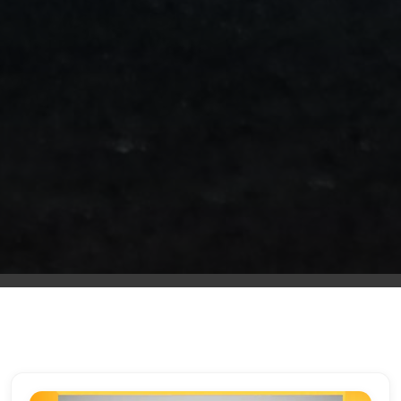
من
مطار
برج
العرب
الى
الساحل
الشمالي
ليموزين
المنوفية
مطار
القاهرة
ليموزين
ليموزين
البحيرة
ليموزين
بلطيم
ليموزين
بورسعيد
ليموزين