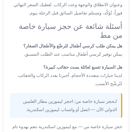
ليموزين
وعنوان الانطلاق والوجهة وعدد الركاب. نُعطيك السعر النهائي
المحلة
فوراً، تُؤكّد، وتستلم تفاصيل السائق قبل الرحلة بيوم.
الكبرى
ليموزين
أسئلة شائعة عن حجز سيارة خاصة
السويس
من مط
ليموزين
العين
هل يمكن طلب كرسي أطفال للرضّع والأطفال الصغار؟
السخنة
يمكن توفير كرسي أطفال مناسب عند الطلب المسبق.
ليموزين
الغردقة
هل السيارة تتسع لعائلة بست حقائب كبيرة؟
ليموزين
لدينا خيارات متعددة الأحجام. أخبرنا بعدد الركاب والحقائب
شرم
لنُرشّح الأنسب.
الشيخ
ليموزين
لـحجز سيارة خاصة من: احجز ليموزين مطار العلمين
مرسي
الدولي الآن — اتصل أو واتساب ليموزين اسكندرية.
علم
خدمة
اهلا
حجز سيارة خاصة من — مع ليموزين اسكندرية تنعم بهدوء تام
مطار