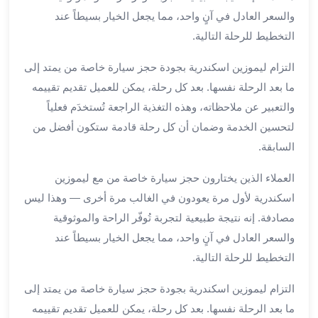
والسعر العادل في آنٍ واحد، مما يجعل الخيار بسيطاً عند
لمطار
برج
التخطيط للرحلة التالية.
العرب
التزام ليموزين اسكندرية بجودة حجز سيارة خاصة من يمتد إلى
حجز
ليموزين
ما بعد الرحلة نفسها. بعد كل رحلة، يمكن للعميل تقديم تقييمه
من
والتعبير عن ملاحظاته، وهذه التغذية الراجعة تُستخدَم فعلياً
مطار
لتحسين الخدمة وضمان أن كل رحلة قادمة ستكون أفضل من
برج
السابقة.
العرب
خدمات
العملاء الذين يختارون حجز سيارة خاصة من مع ليموزين
ليموزين
اسكندرية لأول مرة يعودون في الغالب مرة أخرى — وهذا ليس
اسكندرية
مصادفة. إنه نتيجة طبيعية لتجربة تُوفّر الراحة والموثوقية
خدمات
والسعر العادل في آنٍ واحد، مما يجعل الخيار بسيطاً عند
ليموزين
التخطيط للرحلة التالية.
برج
العرب
التزام ليموزين اسكندرية بجودة حجز سيارة خاصة من يمتد إلى
خدمات
ما بعد الرحلة نفسها. بعد كل رحلة، يمكن للعميل تقديم تقييمه
مطار