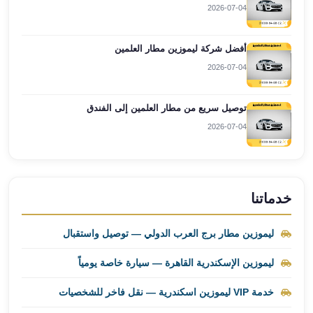
العرب
2026-07-04
العجمي
ليموزين
أفضل شركة ليموزين مطار العلمين
برج
2026-07-04
العرب
العين
توصيل سريع من مطار العلمين إلى الفندق
السخنة
ليموزين
2026-07-04
برج
العرب
الغردقة
ليموزين
خدماتنا
برج
العرب
ليموزين مطار برج العرب الدولي — توصيل واستقبال
القاهرة
ليموزين
ليموزين الإسكندرية القاهرة — سيارة خاصة يومياً
برج
خدمة VIP ليموزين اسكندرية — نقل فاخر للشخصيات
العرب
دهب