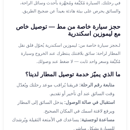
في رحلتك. السيارة مُكيَّفة ومُجهَّزة بأحدث وسائل الراحة،
القاهرة
والسائق يحرص على بيئة هادئة بعيداً عن ضجيج الطريق.
ليموزين
ليموزين
حجز سيارة خاصة من مط — توصيل خاص
مرسيدس
مع ليموزين اسكندرية
ايجار
سيارات
لـحجز سيارة خاصة من: ليموزين اسكندرية يُحوّل قلق نقل
زفاف
المطار لراحة: سائق بلافتتك ينتظرك عند الخروج وسيارة
ايجار
مُكيَّفة وسعر واحد ثابت — لا ضغط عند وصولك.
سيارات
مرسيدس
ما الذي يميّز خدمة توصيل المطار لدينا؟
ايجار
سيارات
متابعة رقم الرحلة:
فريقنا يُراقب موعد رحلتك ويُعدّل
بالسائق
وقت السائق عند أي تأخير أو تقديم.
خدمة
استقبال في صالة الوصول:
يدخل السائق إلى المطار
VIP
ويرفع لافتة اسمك في المكان الصحيح.
شركات
تأجير
مساعدة لوجستية:
يساعدك في الأمتعة الثقيلة ويُرشدك
سيارات
للسيارة بشكل مباشر.