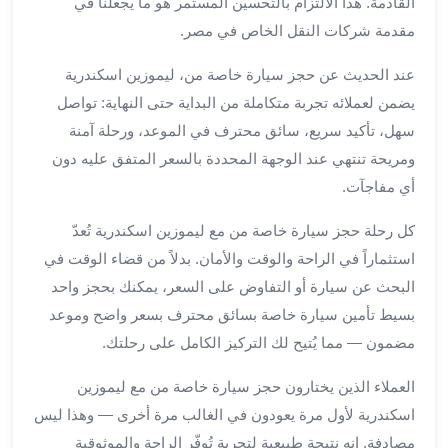
القادمة. هذا الالتزام بالتحسين المستمر هو ما يجعلنا في
الي
مقدمة شركات النقل الخاص في مصر.
مرسي
مطروح
عند الحديث عن حجز سيارة خاصة من، ليموزين اسكندرية
تاجير
يضمن لعملائه تجربة متكاملة من البداية حتى النهاية: تواصل
سيارات
سهل، تأكيد سريع، سائق محترف في الموعد، ورحلة آمنة
من
مطار
ومريحة تنتهي عند الوجهة المحددة بالسعر المتفق عليه دون
برج
أي مفاجآت.
العرب
ليموزين
كل رحلة حجز سيارة خاصة من مع ليموزين اسكندرية تُعدّ
الاسكندريه
استثماراً في الراحة والوقت والأمان. بدلاً من قضاء الوقت في
الي
البحث عن سيارة أو التفاوض على السعر، يمكنك بحجز واحد
السويس
بسيط تأمين سيارة خاصة بسائق محترف بسعر واضح وموعد
تاكسي
مضمون — مما يُتيح لك التركيز الكامل على رحلتك.
من
مطار
العملاء الذين يختارون حجز سيارة خاصة من مع ليموزين
برج
اسكندرية لأول مرة يعودون في الغالب مرة أخرى — وهذا ليس
العرب
مصادفة. إنه نتيجة طبيعية لتجربة تُوفّر الراحة والموثوقية
توصيل