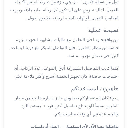
نقل من نقطة لأخرى — بل هي جزء من تجربة السفر الكاملة
ليموزين
للعميل. لذلك نحرص على أن تكون كل رحلة بداية هادئة ومريحة
مطار
لمغامرة العميل، أو نهاية ناجحة لرحلته بعد يوم طويل.
برج
العرب
نصيحة عملية
سيارات
من واقع خبرتنا في التعامل مع طلبات مشابهة لـحجز سيارة
بالسائق
خاصة من مطار العلمين، فإن التواصل المبكر مع فريقنا يساعد
من
مطار
كثيرًا في ضمان تجربة سلسة.
برج
كلما كانت التفاصيل المُشاركة أدق (الموعد، عدد الركاب، أي
العرب
سيارات
احتياجات خاصة)، كان تجهيز الخدمة أسرع وأكثر ملاءمة لكم.
توصيل
جاهزون لمساعدتكم
مطار
برج
سواء كان استفساركم بخصوص حجز سيارة خاصة من مطار
العرب
العلمين بسيطًا أو يحتاج تفاصيل أكثر، فريقنا مستعد للرد
توصيل
والمساعدة في أي وقت مناسب لكم.
مطار
برج
تواصلوا معنا الآن لأي استفسار — اتصل أو واتساب