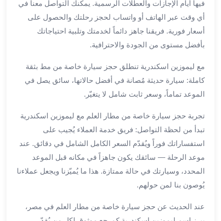
فيها أيام الإجازات والعطلات الرسمية. يمكنك التواصل معنا في
من
أي وقت عبر الهاتف أو واتساب لحجز رحلتك والحصول على
مطار
أسعار فورية. فريقنا جاهز دائماً لخدمتك وتلبية احتياجاتك
القاهرة
الي
بأفضل مستوى من الجودة والاحترافية.
الاسكندرية
مع ليموزين اسكندرية تنطلق حجز سيارة خاصة من مط بثقة
تأجير
سيارات
كاملة: سيارة حديثة مُصانة في أفضل حالاتها، سائق يصل في
مطار
الموعد تماماً، وسعر ثابت شامل لا يتغيّر.
برج
العرب
تجربة حجز سيارة خاصة من مطار العلم مع ليموزين اسكندرية
أسعار
تبدأ من لحظة التواصل: فريق خدمة العملاء يُجيب على
توصيل
استفساراتك فوراً ويُقدّم السعر الكامل الشامل في دقائق. عند
مطار
موعد الرحلة — سائقك يكون جاهزاً في مكانه قبل الموعد
برج
المحدد، وسيارتك في حالة ممتازة. هذا ما يُميّزنا ويجعل عملاءنا
العرب
يُوصون بنا لمن حولهم.
توصيل
مطار
عند الحديث عن حجز سيارة خاصة من مطار العلم في مصر،
برج
يبرز اسم ليموزين اسكندرية كمرجع موثوق لكل من يُقدّر