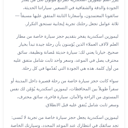
العرب
الاسكندرية
الجودة والدقة والشفافية في التسعير. سياراتنا الحديثة،
ليموزين
سائقونا المعتمدون، وأسعارنا الثابتة المتفق عليها مسبقاً —
المطار
ثلاثة عوامل تجعل رحلتك تجربة إيجابية تستحق التكرار.
برج
العرب
ليموزين اسكندرية يفخر بتقديم حجز سيارة خاصة من مطار
من
العلم لآلاف العملاء الذين يُؤمنون بأن رحلة جيدة تبدأ بخيار
مطار
صحيح. خيارنا يعني لك: سيارة حديثة مُصانة ونظيفة، سائق
برج
محترف يصل في الموعد، وسعر واحد ثابت شامل متفق عليه
العرب
من أول كلمة. هذه هي الجودة التي نُقدّمها في كل رحلة.
إلى
القاهرة
سواء كانت حجز سيارة خاصة من رحلة قصيرة داخل المدينة أو
خدمة
سفراً طويلاً بين المحافظات، ليموزين اسكندرية يُؤمّن لك نفس
vip
المستوى من الراحة والأمان. سيارة فاخرة، سائق محترف،
مطار
برج
وسعر ثابت شامل يُتفق عليه قبل الانطلاق.
العرب
ليموزين اسكندرية يجعل حجز سيارة خاصة من تجربة لا تُنسى:
من
مطار
تجد سائقك في انتظارك عند الموعد المحدد، وسيارتك الخاصة