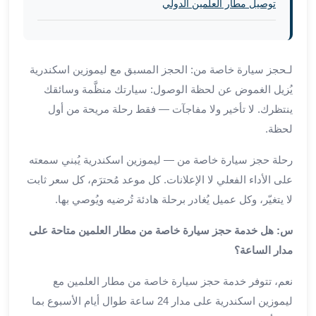
برج
توصيل مطار العلمين الدولي
العرب
والإسكندرية
ليموزين
لـحجز سيارة خاصة من: الحجز المسبق مع ليموزين اسكندرية
اسكندرية
مطار
يُزيل الغموض عن لحظة الوصول: سيارتك منظَّمة وسائقك
القاهرة
ينتظرك. لا تأخير ولا مفاجآت — فقط رحلة مريحة من أول
ليموزين
لحظة.
الاسكندريه
شرم
رحلة حجز سيارة خاصة من — ليموزين اسكندرية يُبني سمعته
الشيخ
على الأداء الفعلي لا الإعلانات. كل موعد مُحترَم، كل سعر ثابت
توصيل
لا يتغيّر، وكل عميل يُغادر برحلة هادئة تُرضيه ويُوصي بها.
ليموزين
الاسكندريه
س: هل خدمة حجز سيارة خاصة من مطار العلمين متاحة على
سيارات
مدار الساعة؟
ليموزين
الاسكندرية
نعم، تتوفر خدمة حجز سيارة خاصة من مطار العلمين مع
اسعار
ليموزين اسكندرية على مدار 24 ساعة طوال أيام الأسبوع بما
ليموزين