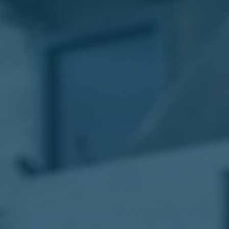
الليموزين
في
مطار
القاهرة
ليموزين
الاسكندرية
شركات
توصيل
مطار
برج
العرب
تاكسي
المطار
شركات
توصيل
من
مطار
القاهرة
تاكسي