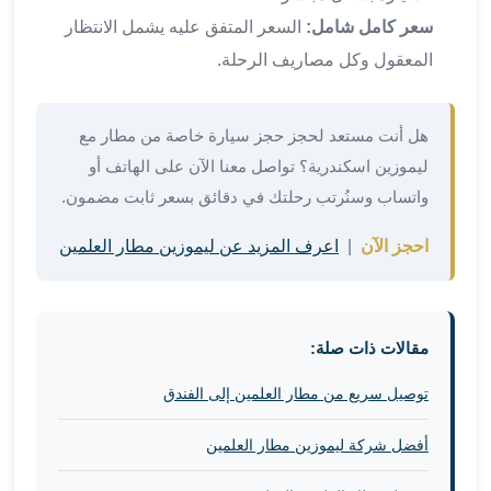
في
سعر كامل شامل:
السعر المتفق عليه يشمل الانتظار
الاسكندرية
المعقول وكل مصاريف الرحلة.
ليموزين
اسكندريه
ليموزين
هل أنت مستعد لحجز حجز سيارة خاصة من مطار مع
الاسكندريه
ليموزين اسكندرية؟ تواصل معنا الآن على الهاتف أو
مطروح
واتساب وسنُرتب رحلتك في دقائق بسعر ثابت مضمون.
ليموزين
القاهرة
احجز الآن
|
اعرف المزيد عن ليموزين مطار العلمين
الاسكندرية
ليموزين
الاسكندريه
الغردقه
مقالات ذات صلة:
تأجير
سيارات
توصيل سريع من مطار العلمين إلى الفندق
الاسكندريه
ليموزين
أفضل شركة ليموزين مطار العلمين
مطار