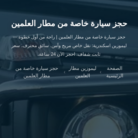
ليموزين
الإسكندرية
من
حجز سيارة خاصة من مطار العلمين
مطار
القاهرة
حجز سيارة خاصة من مطار العلمين | راحة من أول خطوة —
ليموزين
ليموزين اسكندرية: نقل خاص مريح وآمن. سائق محترف. سعر
مطار
ثابت شفاف. احجز الآن 24 ساعة.
العاصمة
الادارية
الصفحة
ليموزين مطار
حجز سيارة خاصة من
ليموزين
›
›
الرئيسية
العلمين
مطار العلمين
البحر
الأحمر
من
مطار
القاهرة
تاكسي
العاصمة
ليموزين
السخنة