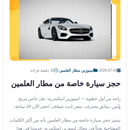
الشرقية
ليموزين
بنها
ليموزين
العبور
ليموزين
6
اكتوبر
الخط
الساخن
2026-07-04
·
ليموزين مطار العلمين
·
10 دقيقة قراءة
ليموزين
حجز سيارة خاصة من مطار العلمين
العاصمة
ليموزين
الخط
راحة من أول خطوة — ليموزين اسكندرية: نقل خاص مريح
الساخن
وآمن. سائق محترف. سعر ثابت شفاف. احجز الآن 24 ساعة.
تاكسى
ليموزين
يتميز حجز سيارة خاصة من مطار العلمين بأنه من أكثر الكلمات
مصر
المفتاحية بحثاً في مجال ليموزين اسكندرية. خدمتنا في هذا