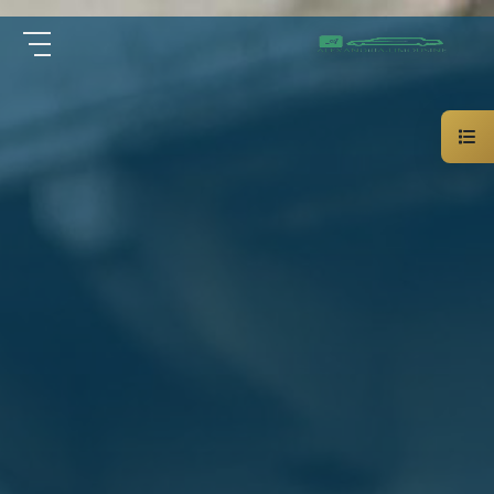
سيارة
الرئيسية
خاصة
بالسائق
من نحن
ليموزين
الاسكندرية
القاهرة
الخدمات
شركات
الليموزين
مقالات
فى
القاهرة
اتصل بنا
شركات
ليموزين
في
01000948802
الاسكندرية
شركات
EN