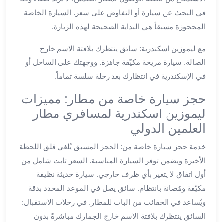
ليموزين
في البحث عن سيارة أو التفاوض على سعر. السيارة الخاصة
العاشر
المحجوزة مسبقاً هي البداية الصحيحة لهذه الزيارة.
من
رمضان
مع ليموزين اسكندرية: سائق ينتظرك بلافتة الاسم خارج
ليموزين
الصالة. سيارة مريحة مكيّفة جاهزة. ووجهتك على الساحل أو
الزمالك
في الإسكندرية في انتظارك بعد رحلة سلسة تماماً.
ليموزين
حجز سيارة خاصة من مطار: مميزات
مصر
الجديدة
ليموزين اسكندرية لمسافري مطار
ليموزين
العلمين الدولي
مدينة
نصر
خدمة حجز سيارة خاصة من: الحجز المسبق يُلغي قلق اللحظة
ليموزين
الأخيرة ويضمن توفر السيارة المناسبة. السعر ثابت شامل من
القاهرة
أول اتفاق لا يتغير بأي ظرف خارجي. سيارة حديثة نظيفة
ليموزين
مكيّفة ومُصانة بانتظام. سائق يصل في الموعد المحدد بدقة
مصر
ويُساعد في الحقائب من الباب للمطار. في رحلات الاستقبال:
ليموزين
السائق ينتظرك بلافتة الاسم خارج الجمارك مباشرةً بدون
العجمي