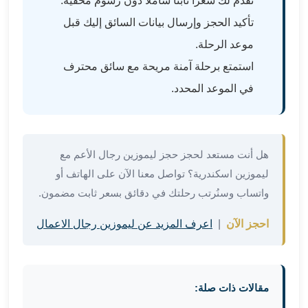
نقدم لك سعراً ثابتاً شاملاً دون رسوم مخفية.
في
تأكيد الحجز وإرسال بيانات السائق إليك قبل
الاسكندرية
ليموزين
موعد الرحلة.
اسكندريه
استمتع برحلة آمنة مريحة مع سائق محترف
ليموزين
في الموعد المحدد.
الاسكندريه
مطروح
ليموزين
القاهرة
هل أنت مستعد لحجز حجز ليموزين رجال الأعم مع
الاسكندرية
ليموزين اسكندرية؟ تواصل معنا الآن على الهاتف أو
ليموزين
الاسكندريه
واتساب وسنُرتب رحلتك في دقائق بسعر ثابت مضمون.
الغردقه
احجز الآن
|
اعرف المزيد عن ليموزين رجال الاعمال
تأجير
سيارات
الاسكندريه
ليموزين
مقالات ذات صلة:
مطار