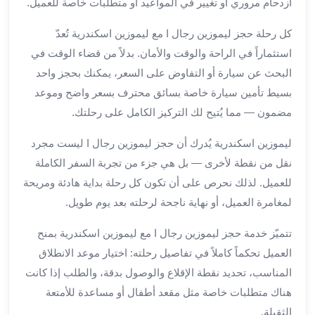
ازدحام مروري أو تغيير في المواعيد أو متطلبات خاصة للعميل.
لمطار
كل رحلة حجز ليموزين رجال ا مع ليموزين اسكندرية تُعدّ
برج
العرب
استثماراً في الراحة والوقت والأمان. بدلاً من قضاء الوقت في
حجز
البحث عن سيارة أو التفاوض على السعر، يمكنك بحجز واحد
ليموزين
بسيط تأمين سيارة خاصة بسائق محترف بسعر واضح وموعد
من
مضمون — مما يُتيح لك التركيز الكامل على رحلتك.
مطار
برج
ليموزين اسكندرية يُدرك أن حجز ليموزين رجال ا ليست مجرد
العرب
نقل من نقطة لأخرى — بل هي جزء من تجربة السفر الكاملة
خدمات
للعميل. لذلك نحرص على أن تكون كل رحلة بداية هادئة ومريحة
ليموزين
لمغامرة العميل، أو نهاية ناجحة لرحلته بعد يوم طويل.
اسكندرية
خدمات
تتميّز خدمة حجز ليموزين رجال ا مع ليموزين اسكندرية بمنح
ليموزين
العميل تحكماً كاملاً في تفاصيل رحلته: اختيار موعد الانطلاق
برج
العرب
المناسب، تحديد نقطة الإقلاع والوصول بدقة، والطلب إذا كانت
خدمات
هناك متطلبات خاصة مثل مقعد أطفال أو مساعدة للأمتعة
مطار
الثقيلة.