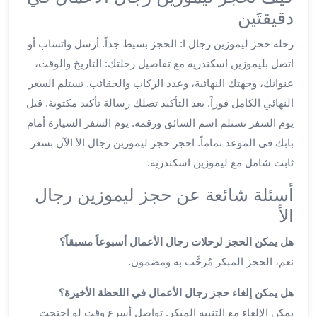
ليموزين
دقيقتَين
الجيزة
رحلة حجز ليموزين رجال ا: الحجز بسيط جداً. أرسل واتساب أو
ليموزين
رجال
اتصل بليموزين اسكندرية مع تفاصيل رحلتك: التاريخ والوقت،
الاعمال
عنوانك، وجهتك النهائية، وعدد الركاب والحقائب. تستلم السعر
ليموزين
النهائي الكامل فوراً. بعد التأكيد تصلك رسالة تأكيد مكتوبة. قبل
حدائق
يوم السفر تستلم اسم السائق ورقمه. يوم السفر السيارة أمام
الاهرام
بابك في الموعد تماماً. احجز حجز ليموزين رجال الأ الآن بسعر
ليموزين
ثابت شامل مع ليموزين اسكندرية.
الشيخ
زايد
أسئلة شائعة عن حجز ليموزين رجال
ليموزين
الأ
طنطا
ليموزين
هل يمكن الحجز لرحلات رجال الأعمال أسبوعاً مسبقاً؟
المنصورة
نعم، الحجز المبكر مُرحَّب به ومضمون.
ليموزين
كفر
هل يمكن إلغاء حجز رجال الأعمال في اللحظة الأخيرة؟
الشيخ
يمكن الإلغاء مع التنبيه المبكر. تواصل أسرع وقت لو احتجت