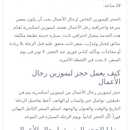
ليموزين
24 ساعة.
اون
لاين
الحجز لليموزين الخاص لرجال الأعمال يجب أن يكون بنفس
ليموزين
سرعة واحترافية رجل الأعمال نفسه. ليموزين اسكندرية يُقدّم
الشروق
هذه الخدمة بمعيار احترافي ثابت: سيارة حديثة نظيفة مكيّفة،
ليموزين
سائق مُختار ومُدرَّب، سعر ثابت متفق عليه قبل الرحلة بلا زيادة
مدينتي
أو مفاجآت، وتأكيد كتابي فوري عند الحجز. لا توتر في يوم
ليموزين
الرحاب
السفر، لا بحث في اللحظة الأخيرة.
ليموزين
كيف يعمل حجز ليموزين رجال
التجمع
الأعمال
الخامس
ليموزين
حجز ليموزين رجال الأعمال من ليموزين اسكندرية يتم في
القاهرة
دقيقتَين: تواصل عبر واتساب أو الهاتف. أعطِ تفاصيل الرحلة:
الجديدة
التاريخ والوقت والعنوان والوجهة. استلم السعر الكامل النهائي
ليموزين
المقطم
فوراً. أكّد الحجز كتابياً. ويوم الرحلة السيارة في الموعد.
ليموزين
مزايا الحجز المسبق لرجال الأعمال
المعادي