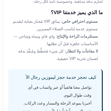
تُحتَرَم بدقة متناهية، وخصوصية تامة لكل رحلة.
القاهرة
ليموزين
ما الذي يميز خدمتنا VIP؟
ليموزين
مستوى احترافي خاص:
سائق VIP مُختار بعناية لتقديم
مرسيدس
مستوى خدمة يُناسب العملاء المميزين.
ايجار
سيارات
مستلزمات الراحة والإنتاج:
واي فاي ومياه وشاحن —
زفاف
الأساسيات جاهزة قبل أن تطلبها.
ايجار
لا مفاجآت ولا انتظار:
كل شيء مُخطَّط ومُنفَّذ بدقة
سيارات
لضمان تجربة VIP حقيقية.
مرسيدس
ايجار
سيارات
كيف تحجز خدمة حجز ليموزين رجال الأ
بالسائق
خدمة
تواصل معنا هاتفياً أو عبر واتساب في أي
VIP
وقت طوال اليوم.
شركات
تأجير
أخبرنا بموعد الرحلة والمسار وعدد الركاب.
سيارات