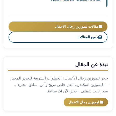
مطار
برج
العرب
ليموزين
مقالات ليموزين رجال الاعمال
برج
جميع المقالات
العرب
اسكندرية
ليموزين
برج
العرب
نبذة عن المقال
الساحل
الشمالي
حجز ليموزين رجال الأعمال | الخطوات السريعة للحجز المحتر
ليموزين
— ليموزين اسكندرية: نقل خاص مريح وآمن. سائق محترف.
برج
سعر ثابت شفاف. احجز الآن 24 ساعة.
العرب
العاصمة
ليموزين رجال الاعمال
ليموزين
برج