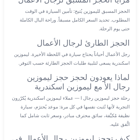
ليموزين
الحجز المسبق لليموزين يُتيح: تأمين السيارة في الوقت
العاشر
المطلوب. تحديد السعر الكامل مسبقاً. وراحة البال الكاملة
من
حتى يوم الرحلة.
رمضان
ليموزين
الحجز الطارئ لرجال الأعمال
الزمالك
ليموزين
رجل الأعمال أحياناً يحتاج سيارة في اللحظة الأخيرة. ليموزين
مصر
اسكندرية يسعى لتلبية طلبات الحجز الطارئة حسب التوفر.
الجديدة
لماذا يعودون لحجز حجز ليموزين
ليموزين
مدينة
رجال الأ مع ليموزين اسكندرية
نصر
رحلة حجز ليموزين رجال ا — عملاء ليموزين اسكندرية يُكرّرون
ليموزين
القاهرة
التجربة لأنها تُثبت نفسها في كل مرة: موعد يُحترَم، سيارة
ليموزين
نظيفة مُكيَّفة، سائق محترف مبادر، وسعر ثابت شامل كما
مصر
اتُّفق عليه.
ليموزين
كيف تحجز ليموزين رجال الأعمال في
العجمي