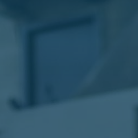
الليموزين
في
مطار
القاهرة
ليموزين
الاسكندرية
شركات
توصيل
مطار
برج
العرب
تاكسي
المطار
شركات
توصيل
من
مطار
القاهرة
تاكسي