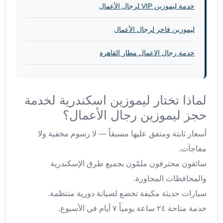
برج
خدمة ليموزين VIP لرجال الأعمال
العرب
والإسكندرية
ليموزين فاخر لرجال الأعمال
ليموزين
اسكندرية
خدمة رجال الاعمال مطار القاهرة
مطار
القاهرة
ليموزين
لماذا تختار ليموزين اسكندرية لخدمة
الاسكندريه
شرم
حجز ليموزين رجال الأعمال؟
الشيخ
أسعار ثابتة ومتفق عليها مسبقاً — لا رسوم مخفية ولا
توصيل
ليموزين
مفاجآت.
الاسكندريه
سائقون محترفون ملمّون بجميع طرق الإسكندرية
سيارات
والمحافظات المجاورة.
ليموزين
سيارات حديثة مكيفة تخضع لصيانة دورية منتظمة.
الاسكندرية
اسعار
خدمة متاحة ٢٤ ساعة يومياً ٧ أيام في الأسبوع.
ليموزين