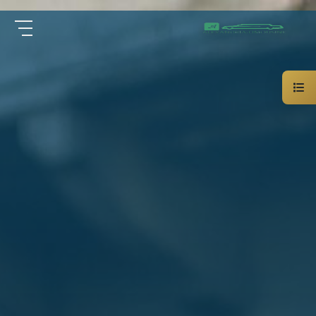
سيارة
الرئيسية
خاصة
بالسائق
من نحن
ليموزين
الاسكندرية
القاهرة
الخدمات
شركات
الليموزين
مقالات
فى
القاهرة
اتصل بنا
شركات
ليموزين
في
01000948802
الاسكندرية
شركات
EN