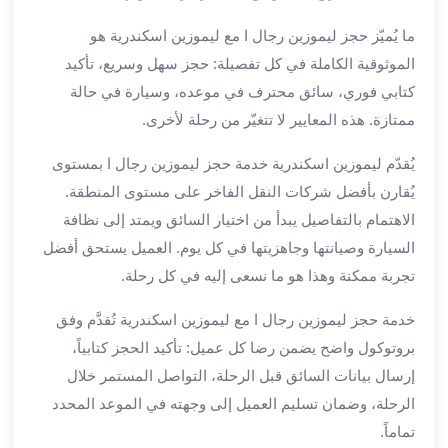
بالسائق
من
ما يُميّز حجز ليموزين رجال ا مع ليموزين اسكندرية هو
مطار
الموثوقية الكاملة في كل تفصيلة: حجز سهل وسريع، تأكيد
برج
كتابي فوري، سائق محترف في موعده، وسيارة في حالة
العرب
ممتازة. هذه المعايير لا تتغيّر من رحلة لأخرى.
ليموزين
مطار
يُقدّم ليموزين اسكندرية خدمة حجز ليموزين رجال ا بمستوى
برج
يُقارن بأفضل شركات النقل الفاخر على مستوى المنطقة.
العرب
الدولي
الاهتمام بالتفاصيل يبدأ من اختيار السائق ويمتد إلى نظافة
تأجير
السيارة وصيانتها وجاهزيتها في كل يوم. العميل يستحق أفضل
سيارات
تجربة ممكنة وهذا هو ما نسعى إليه في كل رحلة.
برج
العرب
خدمة حجز ليموزين رجال ا مع ليموزين اسكندرية تُقدَّم وفق
بالسائق
بروتوكول واضح يضمن رضا كل عميل: تأكيد الحجز كتابياً،
ليموزين
إرسال بيانات السائق قبل الرحلة، التواصل المستمر خلال
مطار
الرحلة، وضمان تسليم العميل إلى وجهته في الموعد المحدد
برج
تماماً.
العرب