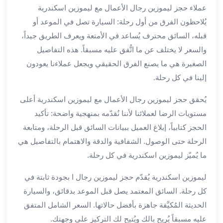
برج
عملاء حجز ليموزين رجال الأعمال مع ليموزين اسكندرية
العرب
يُلاحظون الفرق من أول رحلة: السيارة تصل في الموعد أو
الى
قبله، السائق محترف يُساعد في الأمتعة ويعرف الطريق جيداً،
الساحل
والسعر لا يختلف عن ما اتُّفق عليه مسبقاً. هذه التفاصيل
الشمالي
الصغيرة هي ما يصنع الفرق الحقيقي ويجعل عملاءنا يعودون
ايجار
إلينا في كل رحلة.
سيارات
بالسائق
يُحقق حجز ليموزين رجال الأعمال مع ليموزين اسكندرية أعلى
مطار
مستويات الرضا لعملائنا لأننا نُقدّمه بمنهجية واضحة: تأكيد
برج
العرب
الحجز كتابياً، إبلاغ العميل ببيانات السائق قبل الرحلة، ومتابعة
خدمة
الرحلة حتى الوصول. الشفافية والدقة والاهتمام بالتفاصيل هي
أهلا
ما يُميّز ليموزين اسكندرية في كل رحلة.
مطار
برج
ليموزين اسكندرية يُقدّم حجز ليموزين رجال ا بجودة ثابتة في
العرب
كل رحلة. السائق المعتمد يصل قبل الموعد بدقائق، والسيارة
ايجار
الحديثة المُكيَّفة جاهزة بأفضل حالاتها. السعر الشامل المتفق
سيارات
عليه مسبقاً يُريح بالك ويُتيح لك التركيز على وجهتك.