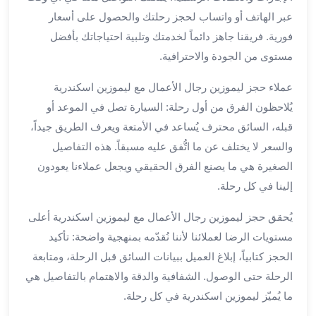
العرب
عبر الهاتف أو واتساب لحجز رحلتك والحصول على أسعار
الاسكندرية
ليموزين
فورية. فريقنا جاهز دائماً لخدمتك وتلبية احتياجاتك بأفضل
المطار
مستوى من الجودة والاحترافية.
برج
العرب
عملاء حجز ليموزين رجال الأعمال مع ليموزين اسكندرية
من
يُلاحظون الفرق من أول رحلة: السيارة تصل في الموعد أو
مطار
قبله، السائق محترف يُساعد في الأمتعة ويعرف الطريق جيداً،
برج
والسعر لا يختلف عن ما اتُّفق عليه مسبقاً. هذه التفاصيل
العرب
الصغيرة هي ما يصنع الفرق الحقيقي ويجعل عملاءنا يعودون
إلى
إلينا في كل رحلة.
القاهرة
خدمة
يُحقق حجز ليموزين رجال الأعمال مع ليموزين اسكندرية أعلى
vip
مستويات الرضا لعملائنا لأننا نُقدّمه بمنهجية واضحة: تأكيد
مطار
الحجز كتابياً، إبلاغ العميل ببيانات السائق قبل الرحلة، ومتابعة
برج
العرب
الرحلة حتى الوصول. الشفافية والدقة والاهتمام بالتفاصيل هي
من
ما يُميّز ليموزين اسكندرية في كل رحلة.
مطار