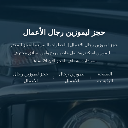
ليموزين
الإسكندرية
من
مطار
القاهرة
حجز ليموزين رجال الأعمال
ليموزين
مطار
حجز ليموزين رجال الأعمال | الخطوات السريعة للحجز المحتر
العاصمة
— ليموزين اسكندرية: نقل خاص مريح وآمن. سائق محترف.
الادارية
سعر ثابت شفاف. احجز الآن 24 ساعة.
ليموزين
البحر
الصفحة
ليموزين رجال
حجز ليموزين رجال
›
›
الأحمر
الرئيسية
الاعمال
الأعمال
من
مطار
القاهرة
تاكسي
العاصمة
ليموزين
السخنة