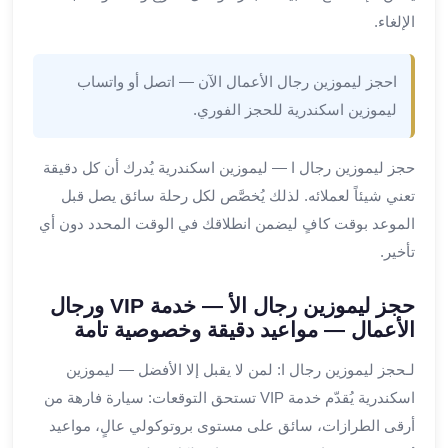
ليموزين
الإلغاء.
المحلة
الكبرى
ليموزين
احجز ليموزين رجال الأعمال الآن — اتصل أو واتساب
السويس
ليموزين اسكندرية للحجز الفوري.
ليموزين
العين
حجز ليموزين رجال ا — ليموزين اسكندرية يُدرك أن كل دقيقة
السخنة
تعني شيئاً لعملائه. لذلك يُخصَّص لكل رحلة سائق يصل قبل
ليموزين
الموعد بوقت كافٍ ليضمن انطلاقك في الوقت المحدد دون أي
الغردقة
ليموزين
تأخير.
شرم
الشيخ
حجز ليموزين رجال الأ — خدمة VIP ورجال
ليموزين
الأعمال — مواعيد دقيقة وخصوصية تامة
مرسي
لـحجز ليموزين رجال ا: لمن لا يقبل إلا الأفضل — ليموزين
علم
خدمة
اسكندرية يُقدّم خدمة VIP تستحق التوقعات: سيارة فارهة من
اهلا
أرقى الطرازات، سائق على مستوى بروتوكولي عالٍ، مواعيد
مطار