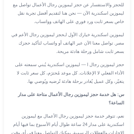
من
للحجز والاستفسار عن حجز ليموزين رجال الأعمال تواصل مع
مطار
ليموزين اسكندرية الآن — نحن هنا لتقديم أفضل تجربة نقل
القاهرة
خاص بسعر ثابت ورد فوري على الهاتف وواتساب.
الي
الاسكندرية
ليموزين اسكندرية خيارك الأول لـحجز ليموزين رجال الأعم في
تأجير
مصر. تواصل معنا الآن عبر الهاتف أو واتساب لتأكيد حجزك
سيارات
بسعر ثابت شامل ورحلة هادئة مريحة.
مطار
برج
حجز ليموزين رجال ا — ليموزين اسكندرية يُبني سمعته على
العرب
الأداء الفعلي لا الإعلانات. كل موعد مُحترَم، كل سعر ثابت لا
أسعار
يتغيّر، وكل عميل يُغادر برحلة هادئة تُرضيه ويُوصي بها.
توصيل
مطار
س: هل خدمة حجز ليموزين رجال الأعمال متاحة على مدار
برج
الساعة؟
العرب
توصيل
نعم، تتوفر خدمة حجز ليموزين رجال الأعمال مع ليموزين
مطار
اسكندرية على مدار 24 ساعة طوال أيام الأسبوع بما فيها أيام
برج
الإجازات والعطلات الرسمية. يمكنك التواصل معنا في أي وقت