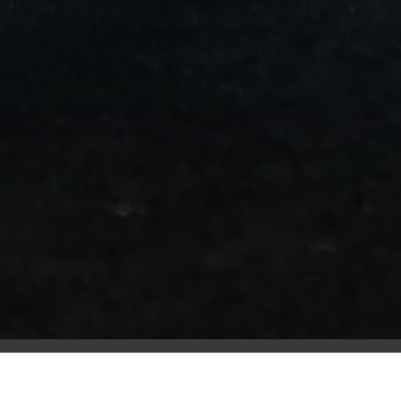
من
مطار
برج
العرب
الى
الساحل
الشمالي
ليموزين
المنوفية
مطار
القاهرة
ليموزين
ليموزين
البحيرة
ليموزين
بلطيم
ليموزين
بورسعيد
ليموزين