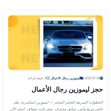
الشرقية
ليموزين
بنها
ليموزين
العبور
ليموزين
6
اكتوبر
الخط
الساخن
ليموزين
العاصمة
ليموزين
2026-07-04
·
ليموزين رجال الاعمال
·
9 دقيقة قراءة
الخط
حجز ليموزين رجال الأعمال
الساخن
تاكسى
ليموزين
الخطوات السريعة للحجز المحتر — ليموزين اسكندرية: نقل
مصر
خاص مريح وآمن. سائق محترف. سعر ثابت شفاف. احجز الآن