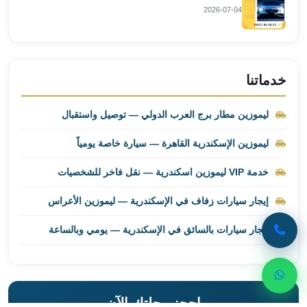
2026-07-04
ليموزين
برج
العرب
راس
خدماتنا
سدر
ليموزين
ليموزين مطار برج العرب الدولي — توصيل واستقبال
برج
العرب
ليموزين الإسكندرية القاهرة — سيارة خاصة يومياً
شرم
الشيخ
خدمة VIP ليموزين اسكندرية — نقل فاخر للشخصيات
ليموزين
برج
إيجار سيارات زفاف في الإسكندرية — ليموزين الأعراس
العرب
إيجار سيارات بالسائق في الإسكندرية — يومي وبالساعة
مرسي
مطروح
ليموزين
مطار
العالمين
احجز رحلتك الآن