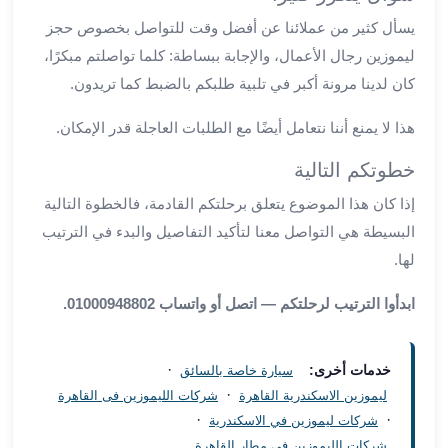
العرب
يسأل كثير من عملائنا عن أفضل وقت للتواصل بخصوص حجز
سيارات
ليموزين رجال الأعمال، والإجابة ببساطة: كلما تواصلتم مبكرًا،
مطار
كان لدينا مرونة أكبر في تلبية طلبكم بالضبط كما تريدون.
برج
العرب
هذا لا يمنع أننا نتعامل أيضًا مع الطلبات العاجلة قدر الإمكان.
مكاتب
ليموزين
خطوتكم التالية
الاسكندرية
إذا كان هذا الموضوع يتعلق برحلتكم القادمة، فالخطوة التالية
شركات
توصيل
البسيطة هي التواصل معنا لتأكيد التفاصيل والبدء في الترتيب
من
لها.
مطار
برج
ابدأوا الترتيب لرحلتكم — اتصل أو واتساب 01000948802.
العرب
ليموزين
·
خدمات أخرى:
سيارة خاصة بالسائق
الساحل
·
ليموزين الاسكندرية القاهرة
شركات الليموزين فى القاهرة
الشمالى
·
·
شركات ليموزين في الاسكندرية
شركات
شركات الليموزين في مطار القاهرة
ليموزين