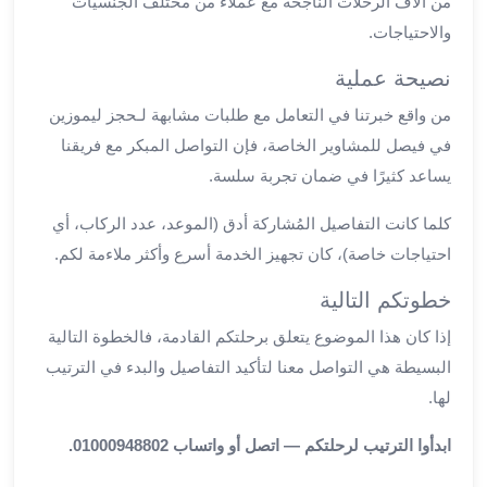
من آلاف الرحلات الناجحة مع عملاء من مختلف الجنسيات
العرب
والاحتياجات.
سيارات
مطار
نصيحة عملية
برج
من واقع خبرتنا في التعامل مع طلبات مشابهة لـحجز ليموزين
العرب
مكاتب
في فيصل للمشاوير الخاصة، فإن التواصل المبكر مع فريقنا
ليموزين
يساعد كثيرًا في ضمان تجربة سلسة.
الاسكندرية
شركات
كلما كانت التفاصيل المُشاركة أدق (الموعد، عدد الركاب، أي
توصيل
احتياجات خاصة)، كان تجهيز الخدمة أسرع وأكثر ملاءمة لكم.
من
خطوتكم التالية
مطار
برج
إذا كان هذا الموضوع يتعلق برحلتكم القادمة، فالخطوة التالية
العرب
البسيطة هي التواصل معنا لتأكيد التفاصيل والبدء في الترتيب
ليموزين
لها.
الساحل
الشمالى
ابدأوا الترتيب لرحلتكم — اتصل أو واتساب 01000948802.
شركات
ليموزين