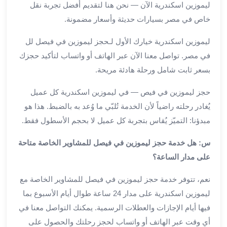
ليموزين اسكندرية الآن — نحن هنا لتقديم أفضل تجربة نقل
من
خاص في مصر بسيارات حديثة وأسعار مضمونة.
مطار
القاهرة
ليموزين اسكندرية خيارك الأول لـحجز ليموزين في فيصل لل
الي
في مصر. تواصل معنا الآن عبر الهاتف أو واتساب لتأكيد حجزك
الاسكندرية
تأجير
بسعر ثابت شامل ورحلة هادئة مريحة.
سيارات
حجز ليموزين في فيص — في ليموزين اسكندرية كل عميل
مطار
برج
يُغادر رحلته راضياً لأن الخدمة تُلبّي ما وُعد به بالضبط. هذا هو
العرب
مبدؤنا: التميّز يُقاس بتجربة كل عميل لا بحجم الأسطول فقط.
أسعار
توصيل
س: هل خدمة حجز ليموزين في فيصل للمشاوير الخاصة متاحة
مطار
على مدار الساعة؟
برج
العرب
نعم، تتوفر خدمة حجز ليموزين في فيصل للمشاوير الخاصة مع
توصيل
ليموزين اسكندرية على مدار 24 ساعة طوال أيام الأسبوع بما
مطار
فيها أيام الإجازات والعطلات الرسمية. يمكنك التواصل معنا في
برج
أي وقت عبر الهاتف أو واتساب لحجز رحلتك والحصول على