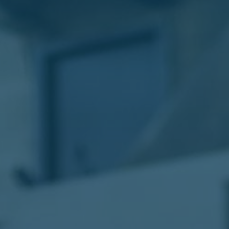
الليموزين
في
مطار
القاهرة
ليموزين
الاسكندرية
شركات
توصيل
مطار
برج
العرب
تاكسي
المطار
شركات
توصيل
من
مطار
القاهرة
تاكسي