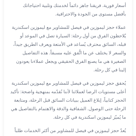
العرب
أسعار فورية. فريقنا جاهز دائماً لخدمتك وتلبية احتياجاتك
الاسكندرية
بأفضل مستوى من الجودة والاحترافية.
ليموزين
المطار
عملاء حجز ليموزين في فيصل للمشاوير مع ليموزين اسكندرية
برج
يُلاحظون الفرق من أول رحلة: السيارة تصل في الموعد أو
العرب
قبله، السائق محترف يُساعد في الأمتعة ويعرف الطريق جيداً،
من
مطار
والسعر لا يختلف عن ما اتُّفق عليه مسبقاً. هذه التفاصيل
برج
الصغيرة هي ما يصنع الفرق الحقيقي ويجعل عملاءنا يعودون
العرب
إلينا في كل رحلة.
إلى
القاهرة
يُحقق حجز ليموزين في فيصل للمشاوير مع ليموزين اسكندرية
خدمة
أعلى مستويات الرضا لعملائنا لأننا نُقدّمه بمنهجية واضحة: تأكيد
vip
الحجز كتابياً، إبلاغ العميل ببيانات السائق قبل الرحلة، ومتابعة
مطار
الرحلة حتى الوصول. الشفافية والدقة والاهتمام بالتفاصيل هي
برج
ما يُميّز ليموزين اسكندرية في كل رحلة.
العرب
من
يُعدّ حجز ليموزين في فيصل للمشاوير من أكثر الخدمات طلباً
مطار