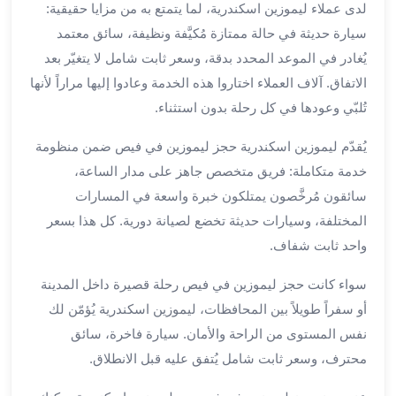
لدى عملاء ليموزين اسكندرية، لما يتمتع به من مزايا حقيقية:
برج
العرب
سيارة حديثة في حالة ممتازة مُكيَّفة ونظيفة، سائق معتمد
الى
يُغادر في الموعد المحدد بدقة، وسعر ثابت شامل لا يتغيّر بعد
الساحل
الاتفاق. آلاف العملاء اختاروا هذه الخدمة وعادوا إليها مراراً لأنها
الشمالي
تُلبّي وعودها في كل رحلة بدون استثناء.
ايجار
سيارات
يُقدّم ليموزين اسكندرية حجز ليموزين في فيص ضمن منظومة
بالسائق
خدمة متكاملة: فريق متخصص جاهز على مدار الساعة،
مطار
سائقون مُرخَّصون يمتلكون خبرة واسعة في المسارات
برج
المختلفة، وسيارات حديثة تخضع لصيانة دورية. كل هذا بسعر
العرب
واحد ثابت شفاف.
خدمة
أهلا
سواء كانت حجز ليموزين في فيص رحلة قصيرة داخل المدينة
مطار
أو سفراً طويلاً بين المحافظات، ليموزين اسكندرية يُؤمّن لك
برج
العرب
نفس المستوى من الراحة والأمان. سيارة فاخرة، سائق
ايجار
محترف، وسعر ثابت شامل يُتفق عليه قبل الانطلاق.
سيارات