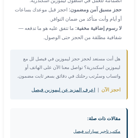
انضمامه للعمل في أسطول ليموزين اسكندرية.
في
حجز مسبق آمن ومضمون:
احجز قبل موعدك بساعات
الاسكندرية
ليموزين
أو أيام وأنت متأكد من ضمان التوافر.
اسكندريه
لا رسوم إضافية مخفية:
ما تتفق عليه هو ما تدفعه —
ليموزين
شفافية مطلقة من الحجز حتى الوصول.
الاسكندريه
مطروح
ليموزين
هل أنت مستعد لحجز حجز ليموزين في فيصل لل مع
القاهرة
ليموزين اسكندرية؟ تواصل معنا الآن على الهاتف أو
الاسكندرية
واتساب وسنُرتب رحلتك في دقائق بسعر ثابت مضمون.
ليموزين
الاسكندريه
احجز الآن
|
اعرف المزيد عن ليموزين فيصل
الغردقه
تأجير
سيارات
الاسكندريه
مقالات ذات صلة:
ليموزين
مطار
مكتب تاجير سيارات فيصل