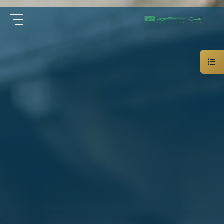
سيارة
الرئيسية
خاصة
بالسائق
من نحن
ليموزين
الاسكندرية
القاهرة
الخدمات
شركات
الليموزين
مقالات
فى
القاهرة
اتصل بنا
شركات
ليموزين
في
01000948802
الاسكندرية
شركات
EN