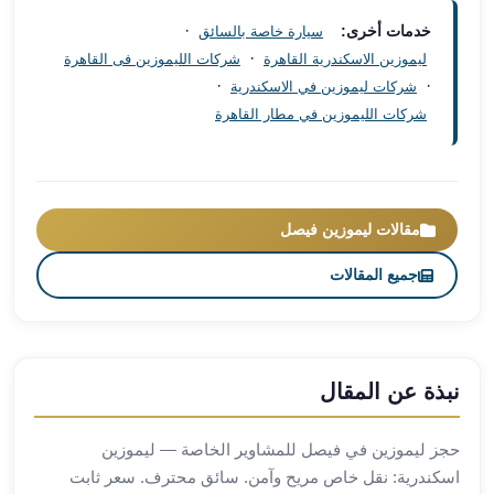
مطار
·
خدمات أخرى:
سيارة خاصة بالسائق
برج
·
ليموزين الاسكندرية القاهرة
شركات الليموزين فى القاهرة
العرب
·
·
شركات ليموزين في الاسكندرية
ليموزين
شركات الليموزين في مطار القاهرة
برج
العرب
اسكندرية
ليموزين
مقالات ليموزين فيصل
برج
العرب
جميع المقالات
الساحل
الشمالي
ليموزين
برج
نبذة عن المقال
العرب
العاصمة
حجز ليموزين في فيصل للمشاوير الخاصة — ليموزين
ليموزين
اسكندرية: نقل خاص مريح وآمن. سائق محترف. سعر ثابت
برج