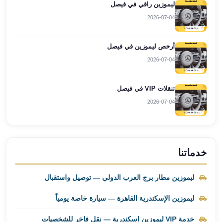
ليموزين راقي في فيصل
ليموزين
2026-07-04
برج
العرب
أرخص ليموزين في فيصل
راس
سدر
2026-07-04
ليموزين
برج
تنقلات VIP في فيصل
العرب
2026-07-04
شرم
الشيخ
ليموزين
برج
خدماتنا
العرب
مرسي
ليموزين مطار برج العرب الدولي — توصيل واستقبال
مطروح
ليموزين
ليموزين الإسكندرية القاهرة — سيارة خاصة يومياً
مطار
العالمين
خدمة VIP ليموزين اسكندرية — نقل فاخر للشخصيات