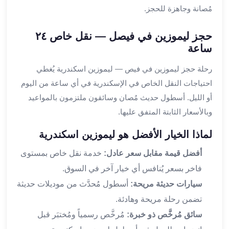
مُصانة وجاهزة للحجز.
القاهرة
ليموزين
حجز ليموزين في فيصل — نقل خاص ٢٤
ليموزين
ساعة
مرسيدس
ايجار
رحلة حجز ليموزين في فيص — ليموزين اسكندرية يُغطي
سيارات
احتياجات النقل الخاص في الإسكندرية في أي ساعة من اليوم
زفاف
أو الليل. أسطول حديث مُصان وسائقون ملتزمون بالمواعيد
ايجار
سيارات
وبالأسعار الثابتة المتفق عليها.
مرسيدس
لماذا الخيار الأفضل هو ليموزين اسكندرية
ايجار
سيارات
أفضل قيمة مقابل سعر عادل:
خدمة نقل خاص بمستوى
بالسائق
فاخر بسعر يُنافس أي خيار آخر في السوق.
خدمة
سيارات حديثة مريحة:
أسطول مُحدَّث من موديلات حديثة
VIP
شركات
تضمن رحلة مريحة وهادئة.
تأجير
سائق مُرخَّص ذو خبرة:
مُرخَّص رسمياً ومُختبَر قبل
سيارات