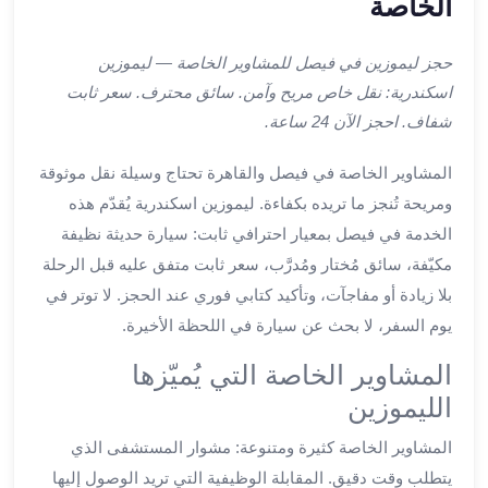
الخاصة
ليموزين
اون
لاين
حجز ليموزين في فيصل للمشاوير الخاصة — ليموزين
ليموزين
اسكندرية: نقل خاص مريح وآمن. سائق محترف. سعر ثابت
الشروق
شفاف. احجز الآن 24 ساعة.
ليموزين
مدينتي
المشاوير الخاصة في فيصل والقاهرة تحتاج وسيلة نقل موثوقة
ليموزين
ومريحة تُنجز ما تريده بكفاءة. ليموزين اسكندرية يُقدّم هذه
الرحاب
الخدمة في فيصل بمعيار احترافي ثابت: سيارة حديثة نظيفة
ليموزين
مكيّفة، سائق مُختار ومُدرَّب، سعر ثابت متفق عليه قبل الرحلة
التجمع
بلا زيادة أو مفاجآت، وتأكيد كتابي فوري عند الحجز. لا توتر في
الخامس
يوم السفر، لا بحث عن سيارة في اللحظة الأخيرة.
ليموزين
القاهرة
المشاوير الخاصة التي يُميّزها
الجديدة
الليموزين
ليموزين
المقطم
المشاوير الخاصة كثيرة ومتنوعة: مشوار المستشفى الذي
ليموزين
يتطلب وقت دقيق. المقابلة الوظيفية التي تريد الوصول إليها
المعادي