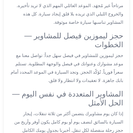
مرتاحاً غير مُجهَد. الموعد العائلي المهم الذي لا تريد تأخيره.
ليموزين
والخروج الليلي الذي تريده بلا قلق إيجاد سيارة. كل هذه
العاشر
من
المشاوير تناسبها سيارة خاصة موثوقة.
رمضان
حجز ليموزين فيصل للمشاوير —
ليموزين
الخطوات
الزمالك
ليموزين
حجز ليموزين للمشاوير في فيصل سهل جداً: تواصل معنا مع
مصر
موعد مشوارك وعنوانك في فيصل والوجهة المطلوبة. تستلم
الجديدة
سعراً فورياً. تُؤكّد الحجز. وتجد السيارة في الموعد المحدد أمام
ليموزين
مدينة
بابك جاهزة. لا تعقيدات ولا انتظار ولا قلق.
نصر
المشاوير المتعددة في نفس اليوم —
ليموزين
القاهرة
الحل الأمثل
ليموزين
إذا كان يوم مشاويرك يتضمن أكثر من ثلاثة تنقلات، إيجار
مصر
السيارة بالسائق لنصف يوم أو يوم كامل يكون أوفر وأريح من
ليموزين
العجمي
حجز رحلة منفصلة لكل تنقل. أخبرنا بجدول يومك الكامل