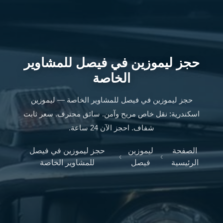
ليموزين
الإسكندرية
من
مطار
القاهرة
حجز ليموزين في فيصل للمشاوير
ليموزين
الخاصة
مطار
العاصمة
الادارية
حجز ليموزين في فيصل للمشاوير الخاصة — ليموزين
ليموزين
اسكندرية: نقل خاص مريح وآمن. سائق محترف. سعر ثابت
البحر
شفاف. احجز الآن 24 ساعة.
الأحمر
من
الصفحة
ليموزين
حجز ليموزين في فيصل
›
›
مطار
الرئيسية
فيصل
للمشاوير الخاصة
القاهرة
تاكسي
العاصمة
ليموزين
السخنة