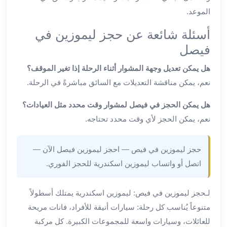
ليموزين
الموعد.
المحلة
الكبرى
أسئلة شائعة عن حجز ليموزين في
ليموزين
فيصل
السويس
ليموزين
هل يمكن تعديل وجهة المشوار أثناء الرحلة إذا تغير الموقف؟
العين
نعم، يمكن مناقشة التعديلات مع السائق مباشرةً في الرحلة.
السخنة
ليموزين
هل يمكن الحجز في فيصل لمشوار وقت محدد مثل العيادات؟
الغردقة
نعم، يمكن الحجز لأي وقت محدد تحتاجه.
ليموزين
شرم
حجز ليموزين في فيص — احجز ليموزين فيصل الآن —
الشيخ
اتصل أو واتساب ليموزين اسكندرية للحجز الفوري.
ليموزين
مرسي
علم
لـحجز ليموزين في فيص: ليموزين اسكندرية يمتلك أسطولاً
خدمة
متنوعاً يُناسب كل رحلة: سيارات أنيقة للأفراد، فانات مريحة
اهلا
للعائلات، وسيارات واسعة للمجموعات الكبيرة. كل مركبة
مطار