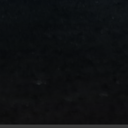
من
مطار
برج
العرب
الى
الساحل
الشمالي
ليموزين
المنوفية
مطار
القاهرة
ليموزين
ليموزين
البحيرة
ليموزين
بلطيم
ليموزين
بورسعيد
ليموزين