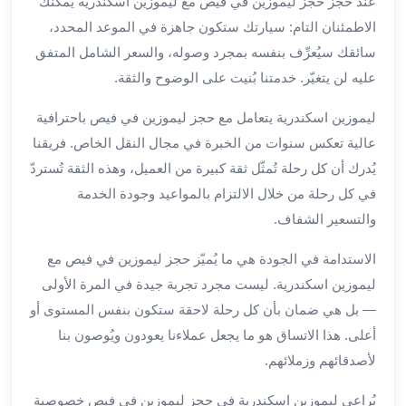
بالسائق
عند حجز حجز ليموزين في فيص مع ليموزين اسكندرية يمكنك
من
الاطمئنان التام: سيارتك ستكون جاهزة في الموعد المحدد،
مطار
سائقك سيُعرِّف بنفسه بمجرد وصوله، والسعر الشامل المتفق
برج
عليه لن يتغيّر. خدمتنا بُنيت على الوضوح والثقة.
العرب
ليموزين
ليموزين اسكندرية يتعامل مع حجز ليموزين في فيص باحترافية
مطار
عالية تعكس سنوات من الخبرة في مجال النقل الخاص. فريقنا
برج
يُدرك أن كل رحلة تُمثّل ثقة كبيرة من العميل، وهذه الثقة تُستردّ
العرب
في كل رحلة من خلال الالتزام بالمواعيد وجودة الخدمة
الدولي
والتسعير الشفاف.
تأجير
سيارات
الاستدامة في الجودة هي ما يُميّز حجز ليموزين في فيص مع
برج
ليموزين اسكندرية. ليست مجرد تجربة جيدة في المرة الأولى
العرب
بالسائق
— بل هي ضمان بأن كل رحلة لاحقة ستكون بنفس المستوى أو
ليموزين
أعلى. هذا الاتساق هو ما يجعل عملاءنا يعودون ويُوصون بنا
مطار
لأصدقائهم وزملائهم.
برج
العرب
يُراعي ليموزين اسكندرية في حجز ليموزين في فيص خصوصية