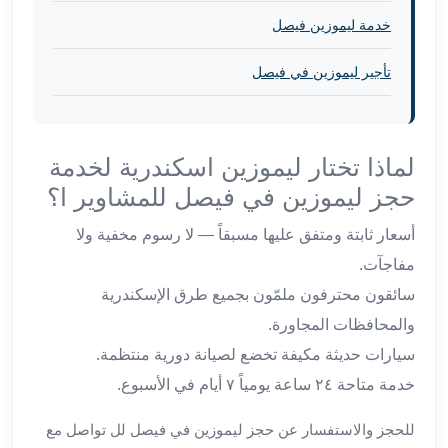
برج
العرب
خدمة ليموزين فيصل
والإسكندرية
تأجير ليموزين في فيصل
ليموزين
اسكندرية
مطار
القاهرة
لماذا تختار ليموزين اسكندرية لخدمة
ليموزين
حجز ليموزين في فيصل للمشاوير ا؟
الاسكندريه
شرم
أسعار ثابتة ومتفق عليها مسبقاً — لا رسوم مخفية ولا
الشيخ
مفاجآت.
توصيل
ليموزين
سائقون محترفون ملمّون بجميع طرق الإسكندرية
الاسكندريه
والمحافظات المجاورة.
سيارات
سيارات حديثة مكيفة تخضع لصيانة دورية منتظمة.
ليموزين
خدمة متاحة ٢٤ ساعة يومياً ٧ أيام في الأسبوع.
الاسكندرية
اسعار
للحجز والاستفسار عن حجز ليموزين في فيصل لل تواصل مع
ليموزين