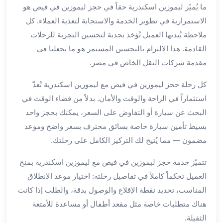
ما يُميّز ليموزين اسكندرية حقاً في حجز ليموزين في فيص هو
لمطار
الاستمرارية في تطوير الخدمة والاستجابة لتغذية العملاء. كل
برج
ملاحظة يُبديها العميل تُؤخذ بجدية لتحسين التجربة للرحلات
العرب
حجز
القادمة. هذا الالتزام بالتحسين المستمر هو ما يجعلنا في
ليموزين
مقدمة شركات النقل الخاص في مصر.
من
مطار
كل رحلة حجز ليموزين في فيص مع ليموزين اسكندرية تُعدّ
برج
استثماراً في الراحة والوقت والأمان. بدلاً من قضاء الوقت في
العرب
البحث عن سيارة أو التفاوض على السعر، يمكنك بحجز واحد
خدمات
بسيط تأمين سيارة خاصة بسائق محترف بسعر واضح وموعد
ليموزين
مضمون — مما يُتيح لك التركيز الكامل على رحلتك.
اسكندرية
خدمات
تتميّز خدمة حجز ليموزين في فيص مع ليموزين اسكندرية بمنح
ليموزين
العميل تحكماً كاملاً في تفاصيل رحلته: اختيار موعد الانطلاق
برج
المناسب، تحديد نقطة الإقلاع والوصول بدقة، والطلب إذا كانت
العرب
هناك متطلبات خاصة مثل مقعد أطفال أو مساعدة للأمتعة
خدمات
مطار
الثقيلة.