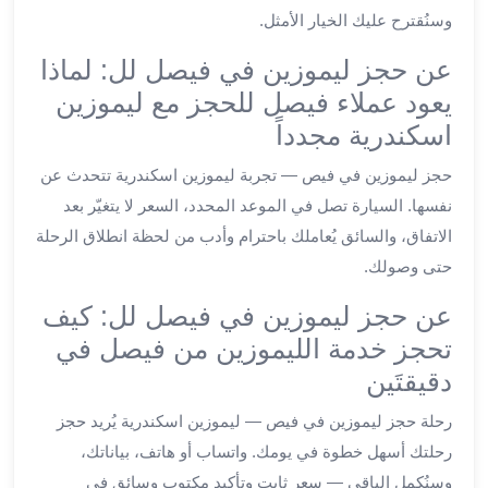
ليموزين
وسنُقترح عليك الخيار الأمثل.
الجيزة
عن حجز ليموزين في فيصل لل: لماذا
ليموزين
رجال
يعود عملاء فيصل للحجز مع ليموزين
الاعمال
اسكندرية مجدداً
ليموزين
حجز ليموزين في فيص — تجربة ليموزين اسكندرية تتحدث عن
حدائق
الاهرام
نفسها. السيارة تصل في الموعد المحدد، السعر لا يتغيّر بعد
ليموزين
الاتفاق، والسائق يُعاملك باحترام وأدب من لحظة انطلاق الرحلة
الشيخ
حتى وصولك.
زايد
ليموزين
عن حجز ليموزين في فيصل لل: كيف
طنطا
تحجز خدمة الليموزين من فيصل في
ليموزين
دقيقتَين
المنصورة
ليموزين
رحلة حجز ليموزين في فيص — ليموزين اسكندرية يُريد حجز
كفر
رحلتك أسهل خطوة في يومك. واتساب أو هاتف، بياناتك،
الشيخ
وسنُكمل الباقي — سعر ثابت وتأكيد مكتوب وسائق في