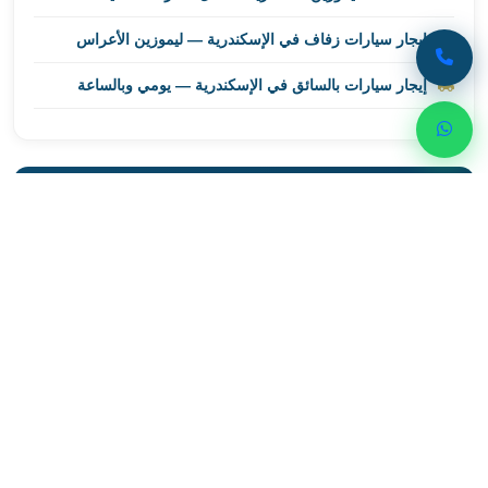
ليموزين
مطار
إيجار سيارات زفاف في الإسكندرية — ليموزين الأعراس
برج
إيجار سيارات بالسائق في الإسكندرية — يومي وبالساعة
العرب
اسكندرية
ليموزين
مطار
برج
احجز رحلتك الآن
العرب
تواصل مع ليموزين اسكندرية للحصول على أفضل خدمات
الاسكندرية
النقل الفاخر
ليموزين
من
01000948802
القاهرة
الى
مطار
واتساب
برج
العرب
ليموزين
من