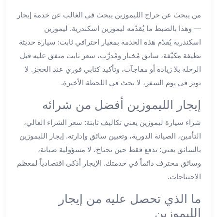
ليموزين
من يبحث عن حراج الليموزين يبحث في الغالب عن خدمة إيجار
اون
لاين
— وهذا بالضبط ما يُقدّمه ليموزين اسكندرية. ليموزين
ليموزين
اسكندرية يُقدّم هذه الخدمة بمعيار احترافي ثابت: سيارة حديثة
الشروق
نظيفة مكيّفة، سائق مُختار ومُدرَّب، سعر ثابت متفق عليه قبل
ليموزين
الرحلة بلا زيادة أو مفاجآت، وتأكيد كتابي فوري عند الحجز. لا
مدينتي
توتر في يوم السفر، لا بحث في اللحظة الأخيرة.
ليموزين
الرحاب
إيجار الليموزين أفضل من شرائه
ليموزين
التجمع
شراء سيارة ليموزين يعني تكاليف ثابتة: سعر الشراء العالي،
الخامس
التأمين، الصيانة الدورية، وتعيين سائق وإدارته. إيجار الليموزين
ليموزين
بالسائق يعني: تدفع فقط حين تحتاج، لا مسؤولية صيانة،
القاهرة
وسائق محترف دائماً في خدمتك. الإيجار أذكى اقتصادياً لمعظم
الجديدة
الاحتياجات.
ليموزين
المقطم
ما الذي تحصل عليه من إيجار
ليموزين
الليموزين
المعادي