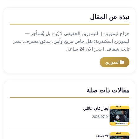
مطار
برج
نبذة عن المقال
العرب
ليموزين
حراج ليموزين | الليموزين الحقيقي لا يُباع بل يُستأجر —
برج
ليموزين اسكندرية: نقل خاص مريح وآمن. سائق محترف. سعر
العرب
ثابت شفاف. احجز الآن 24 ساعة.
اسكندرية
ليموزين
ليموزين
برج
العرب
الساحل
مقالات ذات صلة
الشمالي
ليموزين
برج
ايجار فان عائلي
العرب
2026-07-04
العاصمة
ليموزين
برج
ليموزين