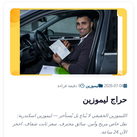
الشرقية
ليموزين
بنها
ليموزين
العبور
ليموزين
6
اكتوبر
الخط
الساخن
ليموزين
2026-07-04
·
ليموزين
·
9 دقيقة قراءة
العاصمة
ليموزين
حراج ليموزين
الخط
الساخن
الليموزين الحقيقي لا يُباع بل يُستأجر — ليموزين اسكندرية:
تاكسى
نقل خاص مريح وآمن. سائق محترف. سعر ثابت شفاف. احجز
ليموزين
مصر
الآن 24 ساعة.