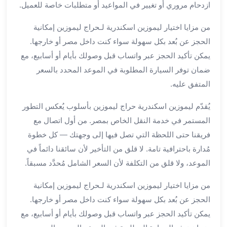
ازدحام مروري أو تغيير في المواعيد أو متطلبات خاصة للعميل.
لمطار
برج
من مزايا اختيار ليموزين اسكندرية لـحراج ليموزين إمكانية
العرب
الحجز عن بُعد بكل سهولة سواء كنت داخل مصر أو خارجها.
حجز
يمكن تأكيد الحجز عبر واتساب قبل وصولك بأيام أو أسابيع، مع
ليموزين
ضمان توفر السيارة المطلوبة في الموعد المحدد بالسعر
من
المتفق عليه.
مطار
برج
يُقدّم ليموزين اسكندرية حراج ليموزين بأسلوب يُعكس التطور
العرب
المستمر في خدمة النقل الخاص بمصر. من أول اتصال مع
خدمات
ليموزين
فريقنا حتى اللحظة التي تصل فيها إلى وجهتك — كل خطوة
اسكندرية
مُدارة باحترافية تامة. لا قلق من التأخير لأن سائقنا دائماً في
خدمات
الموعد، ولا قلق من التكلفة لأن السعر الشامل مُحدَّد مسبقاً.
ليموزين
برج
من مزايا اختيار ليموزين اسكندرية لـحراج ليموزين إمكانية
العرب
الحجز عن بُعد بكل سهولة سواء كنت داخل مصر أو خارجها.
خدمات
يمكن تأكيد الحجز عبر واتساب قبل وصولك بأيام أو أسابيع، مع
مطار