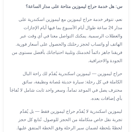
من
س: هل خدمة حراج ليموزين متاحة على مدار الساعة؟
مطار
القاهرة
نعم، تتوفر خدمة حراج ليموزين مع ليموزين اسكندرية على
الي
مدار 24 ساعة طوال أيام الأسبوع بما فيها أيام الإجازات
الاسكندرية
والعطلات الرسمية. يمكنك التواصل معنا في أي وقت عبر
تأجير
الهاتف أو واتساب لحجز رحلتك والحصول على أسعار فورية.
سيارات
فريقنا جاهز دائماً لخدمتك وتلبية احتياجاتك بأفضل مستوى من
مطار
الجودة والاحترافية.
برج
العرب
حراج ليموزين — ليموزين اسكندرية يُقدّم لك راحة البال
أسعار
الكاملة في كل رحلة: سيارة حديثة مُصانة ونظيفة، سائق
توصيل
مطار
محترف يصل في الموعد تماماً، وسعر واحد ثابت شامل لا تُفاجَأ
برج
بأي إضافات بعده.
العرب
توصيل
ليموزين اسكندرية لا يُقدّم حراج ليموزين فقط — بل يُقدّم
مطار
تجربة نقل خاص متكاملة من الحجز للوصول. نُتابع كل حجز
برج
لحظةً بلحظة لضمان سير الرحلة وفق الخطة المتفق عليها.