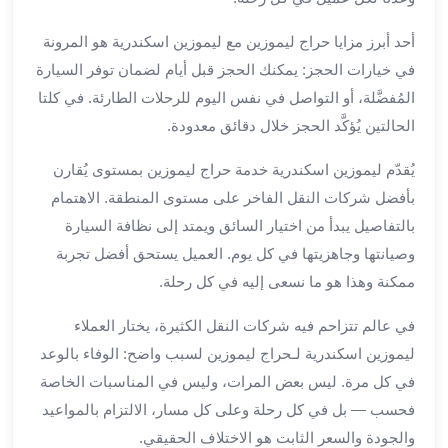
بالسائق
من
أحد أبرز مزايا حراج ليموزين مع ليموزين اسكندرية هو المرونة
مطار
في خيارات الحجز: يمكنك الحجز قبل أيام لضمان توفر السيارة
برج
العرب
المُفضَّلة، أو التواصل في نفس اليوم للرحلات الطارئة. في كلتا
ليموزين
الحالتين يُؤكَّد الحجز خلال دقائق معدودة.
مطار
برج
يُقدّم ليموزين اسكندرية خدمة حراج ليموزين بمستوى يُقارن
العرب
بأفضل شركات النقل الفاخر على مستوى المنطقة. الاهتمام
الدولي
بالتفاصيل يبدأ من اختيار السائق ويمتد إلى نظافة السيارة
تأجير
وصيانتها وجاهزيتها في كل يوم. العميل يستحق أفضل تجربة
سيارات
ممكنة وهذا هو ما نسعى إليه في كل رحلة.
برج
العرب
في عالم تتزاحم فيه شركات النقل الكثيرة، يختار العملاء
بالسائق
ليموزين اسكندرية لـحراج ليموزين لسبب واضح: الوفاء بالوعد
ليموزين
في كل مرة. ليس بعض المرات، وليس في المناسبات الخاصة
مطار
فحسب — بل في كل رحلة وعلى كل مسار، الالتزام بالمواعيد
برج
العرب
والجودة والسعر الثابت هو الاختلاف الحقيقي.