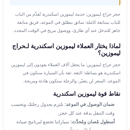
ليموزين
المحلة
حجز حراج ليموزين: خدمة ليموزين اسكندرية تُقدَّم من الباب
الكبرى
للباب بمتابعة كاملة: سائق ينطلق في الموعد، فريق متابعة
ليموزين
السويس
جاهز للتدخل عند أي طارئ، ووصول مريح في الوقت المحدد.
ليموزين
العين
لماذا يختار العملاء ليموزين اسكندرية لـحراج
السخنة
ليموزين؟
ليموزين
حجز حراج ليموزين: ما يجعل آلاف العملاء يعودون إلى ليموزين
الغردقة
ليموزين
اسكندرية هو بساطة: الثقة. ثقة بأن السيارة ستكون في
شرم
الموعد، السعر لن يتغيّر، والرحلة ستكون هادئة ومريحة.
الشيخ
نقاط قوة ليموزين اسكندرية
ليموزين
مرسي
ضمان الوصول في الموعد:
نلتزم بجدول رحلتك ونحسب
علم
وقت التنقل بدقة عند كل حجز.
خدمة
أسطول مُصان ومُحدَّث:
سياراتنا تخضع لبرنامج صيانة
اهلا
مطار