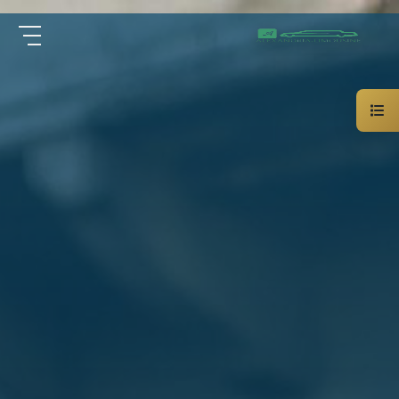
سيارة
الرئيسية
خاصة
بالسائق
من نحن
ليموزين
الاسكندرية
القاهرة
الخدمات
شركات
الليموزين
مقالات
فى
القاهرة
اتصل بنا
شركات
ليموزين
في
01000948802
الاسكندرية
شركات
EN