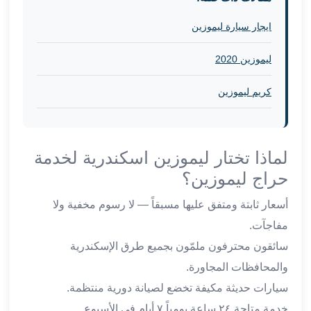
في
الاسكندرية
ايجار سيارة ليموزين
ليموزين
اسكندريه
ليموزين 2020
ليموزين
كريم ليموزين
الاسكندريه
مطروح
ليموزين
القاهرة
لماذا تختار ليموزين اسكندرية لخدمة
الاسكندرية
حراج ليموزين؟
ليموزين
الاسكندريه
أسعار ثابتة ومتفق عليها مسبقاً — لا رسوم مخفية ولا
الغردقه
مفاجآت.
تأجير
سيارات
سائقون محترفون ملمّون بجميع طرق الإسكندرية
الاسكندريه
والمحافظات المجاورة.
ليموزين
سيارات حديثة مكيفة تخضع لصيانة دورية منتظمة.
مطار
خدمة متاحة ٢٤ ساعة يومياً ٧ أيام في الأسبوع.