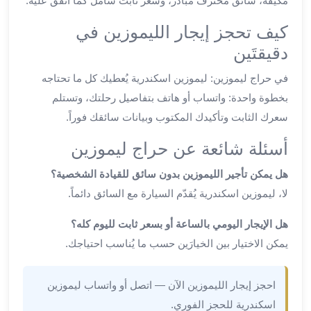
مُكيَّفة، سائق محترف مبادر، وسعر ثابت شامل كما اتُّفق عليه.
ليموزين
الجيزة
كيف تحجز إيجار الليموزين في
ليموزين
دقيقتَين
رجال
الاعمال
في حراج ليموزين: ليموزين اسكندرية يُعطيك كل ما تحتاجه
ليموزين
بخطوة واحدة: واتساب أو هاتف بتفاصيل رحلتك، وتستلم
حدائق
سعرك الثابت وتأكيدك المكتوب وبيانات سائقك فوراً.
الاهرام
أسئلة شائعة عن حراج ليموزين
ليموزين
الشيخ
هل يمكن تأجير الليموزين بدون سائق للقيادة الشخصية؟
زايد
لا، ليموزين اسكندرية يُقدّم السيارة مع السائق دائماً.
ليموزين
طنطا
هل الإيجار اليومي بالساعة أو بسعر ثابت لليوم كله؟
ليموزين
يمكن الاختيار بين الخيارَين حسب ما يُناسب احتياجك.
المنصورة
ليموزين
كفر
احجز إيجار الليموزين الآن — اتصل أو واتساب ليموزين
الشيخ
اسكندرية للحجز الفوري.