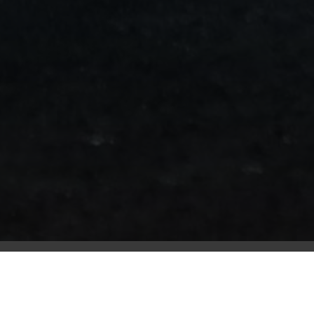
من
مطار
برج
العرب
الى
الساحل
الشمالي
ليموزين
المنوفية
مطار
القاهرة
ليموزين
ليموزين
البحيرة
ليموزين
بلطيم
ليموزين
بورسعيد
ليموزين