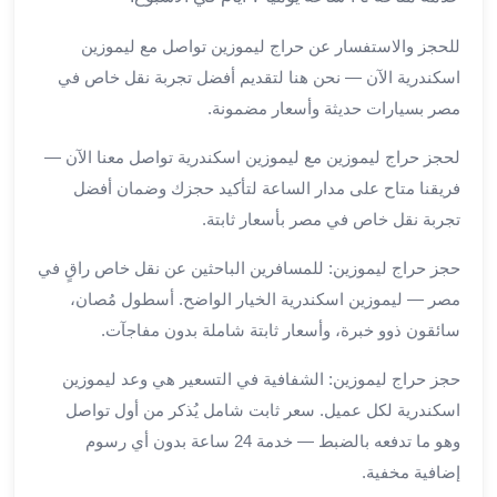
برج
العرب
للحجز والاستفسار عن حراج ليموزين تواصل مع ليموزين
والإسكندرية
اسكندرية الآن — نحن هنا لتقديم أفضل تجربة نقل خاص في
ليموزين
مصر بسيارات حديثة وأسعار مضمونة.
اسكندرية
مطار
لحجز حراج ليموزين مع ليموزين اسكندرية تواصل معنا الآن —
القاهرة
فريقنا متاح على مدار الساعة لتأكيد حجزك وضمان أفضل
ليموزين
الاسكندريه
تجربة نقل خاص في مصر بأسعار ثابتة.
شرم
حجز حراج ليموزين: للمسافرين الباحثين عن نقل خاص راقٍ في
الشيخ
توصيل
مصر — ليموزين اسكندرية الخيار الواضح. أسطول مُصان،
ليموزين
سائقون ذوو خبرة، وأسعار ثابتة شاملة بدون مفاجآت.
الاسكندريه
سيارات
حجز حراج ليموزين: الشفافية في التسعير هي وعد ليموزين
ليموزين
اسكندرية لكل عميل. سعر ثابت شامل يُذكر من أول تواصل
الاسكندرية
وهو ما تدفعه بالضبط — خدمة 24 ساعة بدون أي رسوم
اسعار
إضافية مخفية.
ليموزين