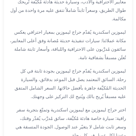
معايير الاحترافية والأدب، وسيارة حديثة هادئة مُكيَّفة تُريحك
برج
طوال الطريق، وسعراً ثابتاً شاملاً تتفق عليه مرة واحدة من أول
العرب
الى
مكالمة.
الساحل
ليموزين اسكندرية يُقدّم حراج ليموزين بمعيار احترافي يعكس
الشمالي
مكانة عملائنا: سيارات تنفيذية حديثة مُصانة وفق أعلى المعايير،
ايجار
سيارات
سائقون مُدرَّبون على الاحترافية واللباقة، وأسعار ثابتة شاملة
بالسائق
تُعلَن مسبقاً بشفافية تامة.
مطار
برج
ليموزين اسكندرية يُقدّم حراج ليموزين بجودة ثابتة في كل
العرب
رحلة. السائق المعتمد يصل قبل الموعد بدقائق، والسيارة
خدمة
الحديثة المُكيَّفة جاهزة بأفضل حالاتها. السعر الشامل المتفق
أهلا
عليه مسبقاً يُريح بالك ويُتيح لك التركيز على وجهتك.
مطار
برج
اختر حراج ليموزين مع ليموزين اسكندرية وتمتّع بتجربة سفر
العرب
راقية: سيارة خاصة هادئة مُكيَّفة، سائق مُدرَّب يُقدّر وقتك،
ايجار
وسعر ثابت شامل لا يتغيّر عند الوصول. الجودة المتسقة هي
سيارات
وعدنا لكل عميل في كل رحلة.