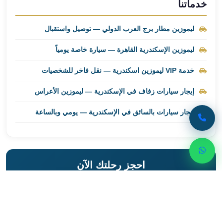
خدماتنا
ليموزين
برج
ليموزين مطار برج العرب الدولي — توصيل واستقبال
العرب
راس
ليموزين الإسكندرية القاهرة — سيارة خاصة يومياً
سدر
خدمة VIP ليموزين اسكندرية — نقل فاخر للشخصيات
ليموزين
برج
إيجار سيارات زفاف في الإسكندرية — ليموزين الأعراس
العرب
شرم
إيجار سيارات بالسائق في الإسكندرية — يومي وبالساعة
الشيخ
ليموزين
برج
العرب
احجز رحلتك الآن
مرسي
مطروح
تواصل مع ليموزين اسكندرية للحصول على أفضل خدمات
ليموزين
النقل الفاخر
مطار
العالمين