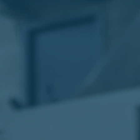
الليموزين
في
مطار
القاهرة
ليموزين
الاسكندرية
شركات
توصيل
مطار
برج
العرب
تاكسي
المطار
شركات
توصيل
من
مطار
القاهرة
تاكسي