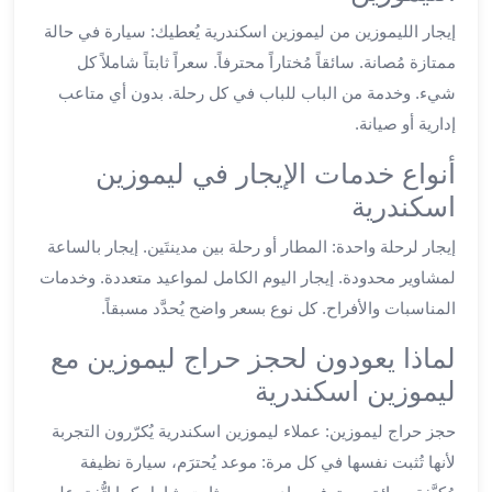
ليموزين
إيجار الليموزين من ليموزين اسكندرية يُعطيك: سيارة في حالة
العاشر
ممتازة مُصانة. سائقاً مُختاراً محترفاً. سعراً ثابتاً شاملاً كل
من
شيء. وخدمة من الباب للباب في كل رحلة. بدون أي متاعب
رمضان
إدارية أو صيانة.
ليموزين
الزمالك
أنواع خدمات الإيجار في ليموزين
ليموزين
اسكندرية
مصر
الجديدة
إيجار لرحلة واحدة: المطار أو رحلة بين مدينتَين. إيجار بالساعة
ليموزين
لمشاوير محدودة. إيجار اليوم الكامل لمواعيد متعددة. وخدمات
مدينة
المناسبات والأفراح. كل نوع بسعر واضح يُحدَّد مسبقاً.
نصر
ليموزين
لماذا يعودون لحجز حراج ليموزين مع
القاهرة
ليموزين اسكندرية
ليموزين
مصر
حجز حراج ليموزين: عملاء ليموزين اسكندرية يُكرّرون التجربة
ليموزين
لأنها تُثبت نفسها في كل مرة: موعد يُحترَم، سيارة نظيفة
العجمي