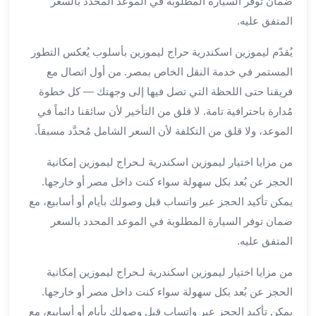
ضمان توفر السيارة المطلوبة في الموعد المحدد بالسعر
برج
المتفق عليه.
العرب
خدمات
يُقدّم ليموزين اسكندرية حراج ليموزين بأسلوب يُعكس التطور
مطار
المستمر في خدمة النقل الخاص بمصر. من أول اتصال مع
برج
فريقنا حتى اللحظة التي تصل فيها إلى وجهتك — كل خطوة
العرب
الدولي
مُدارة باحترافية تامة. لا قلق من التأخير لأن سائقنا دائماً في
خدمة
الموعد، ولا قلق من التكلفة لأن السعر الشامل مُحدَّد مسبقاً.
التوصيل
من
من مزايا اختيار ليموزين اسكندرية لـحراج ليموزين إمكانية
مطار
الحجز عن بُعد بكل سهولة سواء كنت داخل مصر أو خارجها.
برج
يمكن تأكيد الحجز عبر واتساب قبل وصولك بأيام أو أسابيع، مع
العرب
ضمان توفر السيارة المطلوبة في الموعد المحدد بالسعر
خدمة
المتفق عليه.
توصيل
مطار
من مزايا اختيار ليموزين اسكندرية لـحراج ليموزين إمكانية
برج
الحجز عن بُعد بكل سهولة سواء كنت داخل مصر أو خارجها.
العرب
يمكن تأكيد الحجز عبر واتساب قبل وصولك بأيام أو أسابيع، مع
خدمة