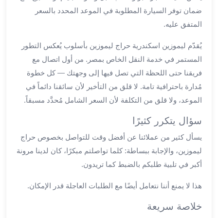
ضمان توفر السيارة المطلوبة في الموعد المحدد بالسعر
ليموزين
مطار
المتفق عليه.
برج
يُقدّم ليموزين اسكندرية حراج ليموزين بأسلوب يُعكس التطور
العرب
سيارات
المستمر في خدمة النقل الخاص بمصر. من أول اتصال مع
بالسائق
فريقنا حتى اللحظة التي تصل فيها إلى وجهتك — كل خطوة
من
مُدارة باحترافية تامة. لا قلق من التأخير لأن سائقنا دائماً في
مطار
الموعد، ولا قلق من التكلفة لأن السعر الشامل مُحدَّد مسبقاً.
برج
العرب
سؤال يتكرر كثيرًا
سيارات
يسأل كثير من عملائنا عن أفضل وقت للتواصل بخصوص حراج
توصيل
ليموزين، والإجابة ببساطة: كلما تواصلتم مبكرًا، كان لدينا مرونة
مطار
برج
أكبر في تلبية طلبكم بالضبط كما تريدون.
العرب
هذا لا يمنع أننا نتعامل أيضًا مع الطلبات العاجلة قدر الإمكان.
توصيل
مطار
خلاصة سريعة
برج