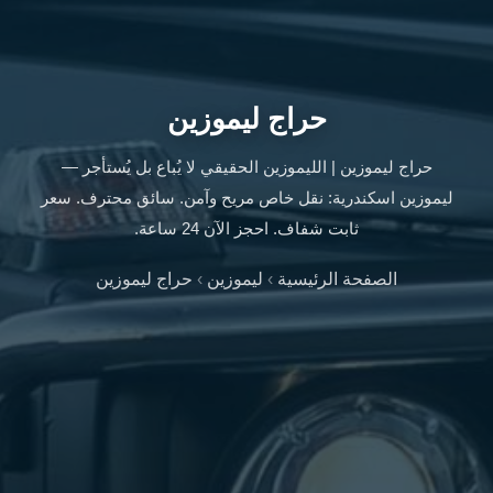
ليموزين
الإسكندرية
من
مطار
حراج ليموزين
القاهرة
ليموزين
حراج ليموزين | الليموزين الحقيقي لا يُباع بل يُستأجر —
مطار
العاصمة
ليموزين اسكندرية: نقل خاص مريح وآمن. سائق محترف. سعر
الادارية
ثابت شفاف. احجز الآن 24 ساعة.
ليموزين
البحر
الصفحة الرئيسية
›
ليموزين
›
حراج ليموزين
الأحمر
من
مطار
القاهرة
تاكسي
العاصمة
ليموزين
السخنة