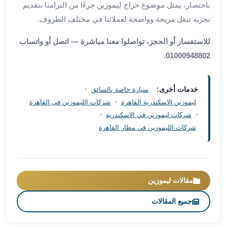
باختصار، يمثل موضوع حراج ليموزين جزءًا من التزامنا بتقديم
العرب
سيارات
تجربة تنقل مريحة وواضحة لعملائنا في مختلف الظروف.
مطار
للاستفسار أو الحجز، تواصلوا معنا مباشرة — اتصل أو واتساب
برج
العرب
01000948802.
مكاتب
ليموزين
·
خدمات أخرى:
سيارة خاصة بالسائق
الاسكندرية
·
ليموزين الاسكندرية القاهرة
شركات الليموزين فى القاهرة
شركات
·
·
شركات ليموزين في الاسكندرية
توصيل
شركات الليموزين في مطار القاهرة
من
مطار
برج
العرب
ليموزين
مقالات ليموزين
الساحل
جميع المقالات
الشمالى
شركات
ليموزين