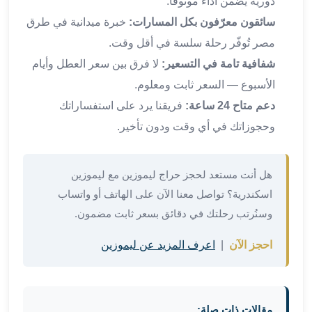
دورية يضمن أداءً موثوقاً.
القاهرة
سائقون معرّفون بكل المسارات:
خبرة ميدانية في طرق
ليموزين
مصر تُوفّر رحلة سلسة في أقل وقت.
ليموزين
شفافية تامة في التسعير:
لا فرق بين سعر العطل وأيام
مرسيدس
ايجار
الأسبوع — السعر ثابت ومعلوم.
سيارات
دعم متاح 24 ساعة:
فريقنا يرد على استفساراتك
زفاف
وحجوزاتك في أي وقت ودون تأخير.
ايجار
سيارات
مرسيدس
هل أنت مستعد لحجز حراج ليموزين مع ليموزين
ايجار
اسكندرية؟ تواصل معنا الآن على الهاتف أو واتساب
سيارات
وسنُرتب رحلتك في دقائق بسعر ثابت مضمون.
بالسائق
خدمة
احجز الآن
|
اعرف المزيد عن ليموزين
VIP
شركات
تأجير
سيارات
مقالات ذات صلة: