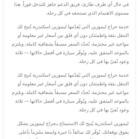
العرب
في حال أي ظرف طارئ، فريق الدعم جاهز للتدخل فوراً. هذا
الاسكندرية
مستوى الاهتمام الذي تستحقه في كل رحلة.
ليموزين
المطار
خدمة حراج ليموزين التي يُقدّمها ليموزين اسكندرية تُتيح لك
برج
التنقل بثقة واطمئنان دون أي قلق من أسعار غير معلومة أو
العرب
مواعيد غير محترَمة. نُحدّد السعر مسبقاً بشفافية كاملة، ونلتزم
من
بالموعد المتفق عليه، ونُوفّر سيارة في أفضل حالاتها — ثلاثة
مطار
برج
وعود نُفيّ بها في كل رحلة.
العرب
خدمة حراج ليموزين التي يُقدّمها ليموزين اسكندرية تُتيح لك
إلى
القاهرة
التنقل بثقة واطمئنان دون أي قلق من أسعار غير معلومة أو
خدمة
مواعيد غير محترَمة. نُحدّد السعر مسبقاً بشفافية كاملة، ونلتزم
vip
بالموعد المتفق عليه، ونُوفّر سيارة في أفضل حالاتها — ثلاثة
مطار
وعود نُفيّ بها في كل رحلة.
برج
العرب
ليموزين اسكندرية يُتيح لك الاستمتاع بـحراج ليموزين بشكل
من
يفوق توقعاتك. نُوفّر لك سائقاً ذا خبرة واسعة ملتزماً بأعلى
مطار