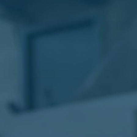
الليموزين
في
مطار
القاهرة
ليموزين
الاسكندرية
شركات
توصيل
مطار
برج
العرب
تاكسي
المطار
شركات
توصيل
من
مطار
القاهرة
تاكسي