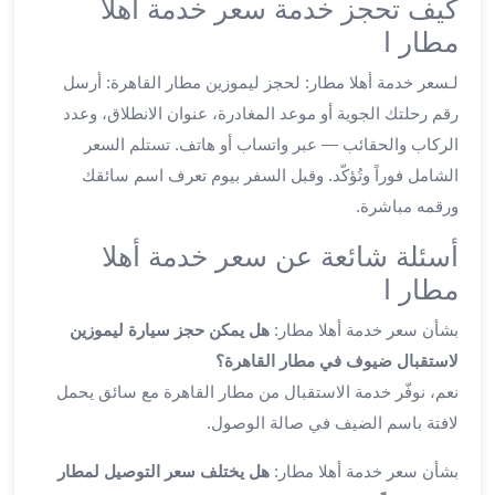
كيف تحجز خدمة سعر خدمة أهلا
ليموزين
المحلة
مطار ا
الكبرى
لـسعر خدمة أهلا مطار: لحجز ليموزين مطار القاهرة: أرسل
ليموزين
رقم رحلتك الجوية أو موعد المغادرة، عنوان الانطلاق، وعدد
السويس
ليموزين
الركاب والحقائب — عبر واتساب أو هاتف. تستلم السعر
العين
الشامل فوراً وتُؤكّد. وقبل السفر بيوم تعرف اسم سائقك
السخنة
ورقمه مباشرة.
ليموزين
الغردقة
أسئلة شائعة عن سعر خدمة أهلا
ليموزين
مطار ا
شرم
بشأن سعر خدمة أهلا مطار:
هل يمكن حجز سيارة ليموزين
الشيخ
ليموزين
لاستقبال ضيوف في مطار القاهرة؟
مرسي
نعم، نوفّر خدمة الاستقبال من مطار القاهرة مع سائق يحمل
علم
لافتة باسم الضيف في صالة الوصول.
خدمة
اهلا
بشأن سعر خدمة أهلا مطار:
هل يختلف سعر التوصيل لمطار
مطار