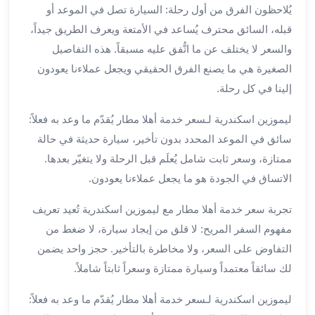
يُلاحظون الفرق من أول رحلة: السيارة تصل في الموعد أو
برج
العرب
قبله، السائق محترف يُساعد في الأمتعة ويعرف الطريق جيداً،
الى
والسعر لا يختلف عن ما اتُّفق عليه مسبقاً. هذه التفاصيل
الساحل
الصغيرة هي ما يصنع الفرق الحقيقي ويجعل عملاءنا يعودون
الشمالي
إلينا في كل رحلة.
ايجار
سيارات
ليموزين اسكندرية لـسعر خدمة أهلا مطار يُقدّم ما وعد به فعلاً:
بالسائق
سائق في الموعد المحدد بدون تأخير، سيارة حديثة في حالة
مطار
ممتازة، وسعر ثابت شامل يُعلَم قبل الرحلة ولا يتغيّر بعدها.
برج
الاتساق في الجودة هو ما يجعل عملاءنا يعودون.
العرب
خدمة
تجربة سعر خدمة أهلا مطار مع ليموزين اسكندرية تُعيد تعريف
أهلا
مفهوم السفر المريح: لا قلق من إيجاد سيارة، لا ضغط من
مطار
برج
التفاوض على السعر، ولا مخاطرة بالتأخير. حجز واحد يضمن
العرب
لك سائقاً معتمداً وسيارة ممتازة وسعراً ثابتاً شاملاً.
ايجار
سيارات
ليموزين اسكندرية لـسعر خدمة أهلا مطار يُقدّم ما وعد به فعلاً: