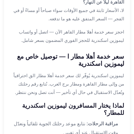
القاهرة ليلاً عن النهار؟
القاهرة
لا، الأسعار ثابتة في جميع الأوقات سواء صباحاً أو مساءً أو في
ليموزين
الفجر — السعر المتفق عليه هو ما تدفعه.
ليموزين
مرسيدس
احجز سعر خدمة أهلا مطار القاهر الآن — اتصل أو واتساب
ايجار
ليموزين اسكندرية للحجز الفوري المضمون بسعر شامل.
سيارات
زفاف
سعر خدمة أهلا مطار ا — توصيل خاص مع
ايجار
ليموزين اسكندرية
سيارات
مرسيدس
ليموزين اسكندرية يُوفّر لك سعر خدمة أهلا مطار الق احترافياً
ايجار
من وإلى مطار القاهرة ومطار برج العرب. نُتابع رقم رحلتك
سيارات
ونُعدّل الاستقبال في حال أي تأخير — أنت تصل ونحن ننتظر.
بالسائق
خدمة
لماذا يختار المسافرون ليموزين اسكندرية
VIP
للمطار؟
شركات
تأجير
مراقبة الرحلات:
نتابع موعد رحلتك الجوية تلقائياً ونعدّل
سيارات
وقت الاستقبال عند أي تغيير.