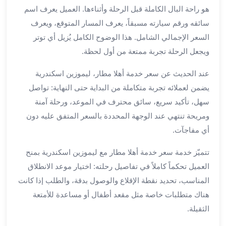
هو راحة البال الكاملة قبل الرحلة وأثناءها. العميل يعرف اسم
لمطار
سائقه ورقم سيارته مسبقاً، يعرف المسار المتوقع، ويعرف
برج
العرب
السعر الإجمالي الشامل. هذا الوضوح الكامل يُزيل أي توتر
حجز
ويجعل الرحلة تجربة ممتعة من أول لحظة.
ليموزين
من
عند الحديث عن سعر خدمة أهلا مطار، ليموزين اسكندرية
مطار
يضمن لعملائه تجربة متكاملة من البداية حتى النهاية: تواصل
برج
سهل، تأكيد سريع، سائق محترف في الموعد، ورحلة آمنة
العرب
ومريحة تنتهي عند الوجهة المحددة بالسعر المتفق عليه دون
خدمات
أي مفاجآت.
ليموزين
اسكندرية
تتميّز خدمة سعر خدمة أهلا مطار مع ليموزين اسكندرية بمنح
خدمات
العميل تحكماً كاملاً في تفاصيل رحلته: اختيار موعد الانطلاق
ليموزين
المناسب، تحديد نقطة الإقلاع والوصول بدقة، والطلب إذا كانت
برج
هناك متطلبات خاصة مثل مقعد أطفال أو مساعدة للأمتعة
العرب
خدمات
الثقيلة.
مطار