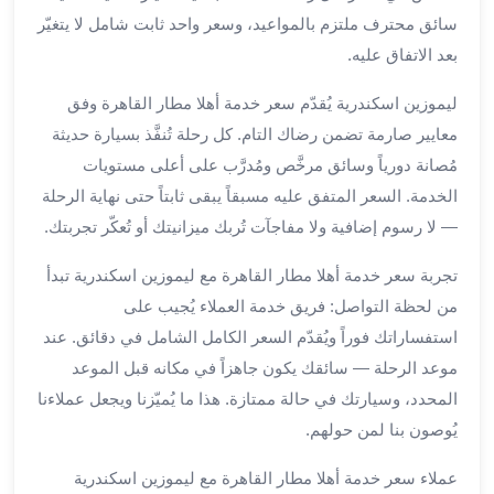
العرب
سائق محترف ملتزم بالمواعيد، وسعر واحد ثابت شامل لا يتغيّر
الاسكندرية
بعد الاتفاق عليه.
ليموزين
المطار
ليموزين اسكندرية يُقدّم سعر خدمة أهلا مطار القاهرة وفق
برج
معايير صارمة تضمن رضاك التام. كل رحلة تُنفَّذ بسيارة حديثة
العرب
من
مُصانة دورياً وسائق مرخَّص ومُدرَّب على أعلى مستويات
مطار
الخدمة. السعر المتفق عليه مسبقاً يبقى ثابتاً حتى نهاية الرحلة
برج
— لا رسوم إضافية ولا مفاجآت تُربك ميزانيتك أو تُعكّر تجربتك.
العرب
إلى
تجربة سعر خدمة أهلا مطار القاهرة مع ليموزين اسكندرية تبدأ
القاهرة
من لحظة التواصل: فريق خدمة العملاء يُجيب على
خدمة
استفساراتك فوراً ويُقدّم السعر الكامل الشامل في دقائق. عند
vip
موعد الرحلة — سائقك يكون جاهزاً في مكانه قبل الموعد
مطار
المحدد، وسيارتك في حالة ممتازة. هذا ما يُميّزنا ويجعل عملاءنا
برج
العرب
يُوصون بنا لمن حولهم.
من
عملاء سعر خدمة أهلا مطار القاهرة مع ليموزين اسكندرية
مطار