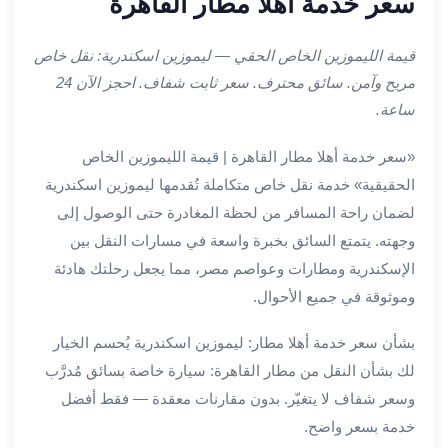
سعر خدمة أهلا مطار القاهرة
ليموزين
اون
قيمة الليموزين الخاص الحقي — ليموزين اسكندرية: نقل خاص
لاين
ليموزين
مريح وآمن. سائق محترف. سعر ثابت شفاف. احجز الآن 24
الشروق
ساعة.
ليموزين
مدينتي
«سعر خدمة أهلا مطار القاهرة | قيمة الليموزين الخاص
ليموزين
الحقيقية» خدمة نقل خاص متكاملة تُقدمها ليموزين اسكندرية
الرحاب
لضمان راحة المسافر من لحظة المغادرة حتى الوصول إلى
ليموزين
وجهته. يتمتع السائق بخبرة واسعة في مسارات النقل بين
التجمع
الإسكندرية ومطارات وعواصم مصر، مما يجعل رحلتك هادئة
الخامس
وموثوقة في جميع الأحوال.
ليموزين
القاهرة
بشأن سعر خدمة أهلا مطار: ليموزين اسكندرية يُحسم الخيار
الجديدة
لك بشأن النقل من مطار القاهرة: سيارة خاصة بسائق مُدرَّب
ليموزين
وسعر شفاف لا يتغيّر. بدون مقارنات معقدة — فقط أفضل
المقطم
ليموزين
خدمة بسعر واضح.
المعادي