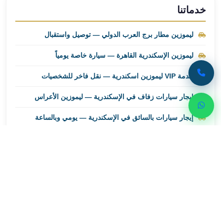
ليموزين
خدماتنا
مطار
برج
ليموزين مطار برج العرب الدولي — توصيل واستقبال
العرب
اسكندرية
ليموزين الإسكندرية القاهرة — سيارة خاصة يومياً
ليموزين
خدمة VIP ليموزين اسكندرية — نقل فاخر للشخصيات
مطار
برج
إيجار سيارات زفاف في الإسكندرية — ليموزين الأعراس
العرب
الاسكندرية
إيجار سيارات بالسائق في الإسكندرية — يومي وبالساعة
ليموزين
من
القاهرة
الى
احجز رحلتك الآن
مطار
برج
تواصل مع ليموزين اسكندرية للحصول على أفضل خدمات
العرب
النقل الفاخر
ليموزين
من