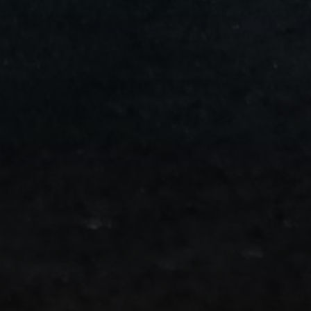
من
مطار
برج
العرب
الى
الساحل
الشمالي
ليموزين
المنوفية
مطار
القاهرة
ليموزين
ليموزين
البحيرة
ليموزين
بلطيم
ليموزين
بورسعيد
ليموزين