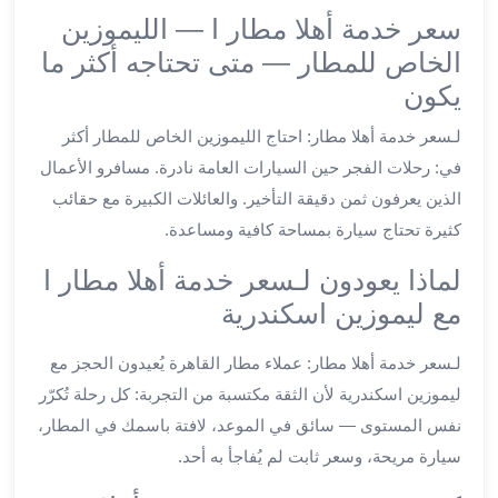
ليموزين
سعر خدمة أهلا مطار ا — الليموزين
الجيزة
الخاص للمطار — متى تحتاجه أكثر ما
ليموزين
يكون
رجال
الاعمال
لـسعر خدمة أهلا مطار: احتاج الليموزين الخاص للمطار أكثر
ليموزين
في: رحلات الفجر حين السيارات العامة نادرة. مسافرو الأعمال
حدائق
الذين يعرفون ثمن دقيقة التأخير. والعائلات الكبيرة مع حقائب
الاهرام
كثيرة تحتاج سيارة بمساحة كافية ومساعدة.
ليموزين
الشيخ
لماذا يعودون لـسعر خدمة أهلا مطار ا
زايد
مع ليموزين اسكندرية
ليموزين
طنطا
لـسعر خدمة أهلا مطار: عملاء مطار القاهرة يُعيدون الحجز مع
ليموزين
ليموزين اسكندرية لأن الثقة مكتسبة من التجربة: كل رحلة تُكرّر
المنصورة
ليموزين
نفس المستوى — سائق في الموعد، لافتة باسمك في المطار،
كفر
سيارة مريحة، وسعر ثابت لم يُفاجأ به أحد.
الشيخ