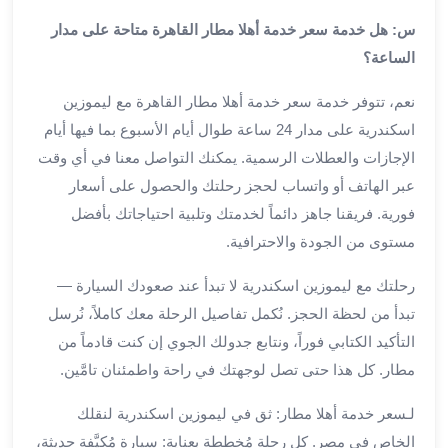
من
س: هل خدمة سعر خدمة أهلا مطار القاهرة متاحة على مدار
مطار
الساعة؟
القاهرة
الي
نعم، تتوفر خدمة سعر خدمة أهلا مطار القاهرة مع ليموزين
الاسكندرية
اسكندرية على مدار 24 ساعة طوال أيام الأسبوع بما فيها أيام
تأجير
الإجازات والعطلات الرسمية. يمكنك التواصل معنا في أي وقت
سيارات
مطار
عبر الهاتف أو واتساب لحجز رحلتك والحصول على أسعار
برج
فورية. فريقنا جاهز دائماً لخدمتك وتلبية احتياجاتك بأفضل
العرب
مستوى من الجودة والاحترافية.
أسعار
توصيل
رحلتك مع ليموزين اسكندرية لا تبدأ عند صعودك السيارة —
مطار
تبدأ من لحظة الحجز. نُكمل تفاصيل الرحلة معك كاملاً، نُرسل
برج
التأكيد الكتابي فوراً، ونتابع جدولك الجوي إن كنت قادماً من
العرب
مطار. كل هذا حتى تصل لوجهتك في راحة واطمئنان تامَّين.
توصيل
مطار
لـسعر خدمة أهلا مطار: ثق في ليموزين اسكندرية لنقلك
برج
الخاص في مصر. كل رحلة مُخططة بعناية: سيارة مُكيَّفة حديثة،