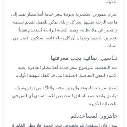
الثقيلة.
العرب
سيارات
التزام ليموزين اسكندرية بجودة سعر خدمة أهلا مطار يمتد إلى
مطار
ما بعد الرحلة نفسها. بعد كل رحلة، يمكن للعميل تقديم تقييمه
برج
والتعبير عن ملاحظاته، وهذه التغذية الراجعة تُستخدَم فعلياً
العرب
مكاتب
لتحسين الخدمة وضمان أن كل رحلة قادمة ستكون أفضل من
ليموزين
السابقة.
الاسكندرية
تفاصيل إضافية يجب معرفتها
شركات
توصيل
عند التخطيط لموضوع سعر خدمة أهلا مطار القاهرة، يفيد
من
الانتباه لبعض التفاصيل العملية التي قد تُغفل للوهلة الأولى.
مطار
برج
يُنصح بمراجعة الموعد والوجهة بدقة، والتأكد من توفر وسيلة
العرب
تواصل واضحة مع السائق المخصص لكم، لتفادي أي لبس في
ليموزين
اللحظات الأخيرة.
الساحل
الشمالى
جاهزون لمساعدتكم
شركات
سواء كان استفساركم بخصوص سعر خدمة أهلا مطار القاهرة
ليموزين