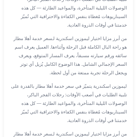
الي
الوصولات الليلية المتأخرة، والمواعيد الطارئة — كل هذه
مرسي
السيناريوهات مُغطاة بنفس الكفاءة والاحترافية التي تُميّز
مطروح
خدمتنا في أوقات الذروة العادية.
تاجير
سيارات
من أبرز مزايا اختيار ليموزين اسكندرية لـسعر خدمة أهلا مطار
من
هو راحة البال الكاملة قبل الرحلة وأثناءها. العميل يعرف اسم
مطار
برج
سائقه ورقم سيارته مسبقاً، يعرف المسار المتوقع، ويعرف
العرب
السعر الإجمالي الشامل. هذا الوضوح الكامل يُزيل أي توتر
ليموزين
ويجعل الرحلة تجربة ممتعة من أول لحظة.
الاسكندريه
الي
ليموزين اسكندرية يتميّز في سعر خدمة أهلا مطار بالقدرة على
السويس
تلبية الطلبات في أصعب الأوقات: رحلات الفجر الباكر،
تاكسي
الوصولات الليلية المتأخرة، والمواعيد الطارئة — كل هذه
من
السيناريوهات مُغطاة بنفس الكفاءة والاحترافية التي تُميّز
مطار
خدمتنا في أوقات الذروة العادية.
برج
العرب
من أبرز مزايا اختيار ليموزين اسكندرية لـسعر خدمة أهلا مطار
توصيل