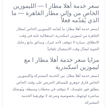
سعر خدمة أهلا مطار ا — الليموزين
ليموزين
الخاص من وإلى مطار القاهرة — ما
العاشر
من
الذي يُقدّمه فعلاً
رمضان
لـسعر خدمة أهلا مطار: ما يُقدّمه الليموزين الخاص لمطار
ليموزين
الزمالك
القاهرة من ليموزين اسكندرية: استقلالية تامة في وقت
ليموزين
الانطلاق، سيارة لا تتوقف لأحد غيرك، وسائق يتابع رحلتك
مصر
الجوية ليعدّل وقت الاستقبال تلقائياً.
الجديدة
ليموزين
مزايا سعر خدمة أهلا مطار ا مع
مدينة
ليموزين اسكندرية
نصر
لـسعر خدمة أهلا مطار: بين الخدمة المشتركة والليموزين
ليموزين
القاهرة
الخاص فارق جوهري للمسافر الحريص على وقته: الخاص
ليموزين
ينطلق فور جلوسك، لا يتوقف في محطات وسيطة، ويُوصلك
مصر
مباشرة لوجهتك بخصوصية وسرعة لا توفرهما الخدمة
ليموزين
المشتركة.
العجمي