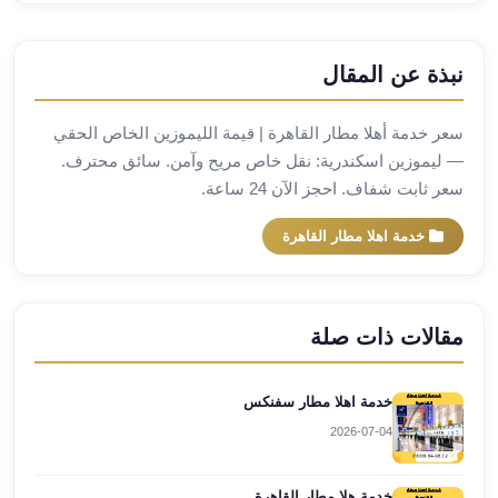
العرب
العجمي
ليموزين
نبذة عن المقال
برج
العرب
سعر خدمة أهلا مطار القاهرة | قيمة الليموزين الخاص الحقي
العين
— ليموزين اسكندرية: نقل خاص مريح وآمن. سائق محترف.
السخنة
سعر ثابت شفاف. احجز الآن 24 ساعة.
ليموزين
برج
خدمة اهلا مطار القاهرة
العرب
الغردقة
ليموزين
مقالات ذات صلة
برج
العرب
القاهرة
خدمة اهلا مطار سفنكس
ليموزين
2026-07-04
برج
العرب
خدمة هلا مطار القاهرة
دهب