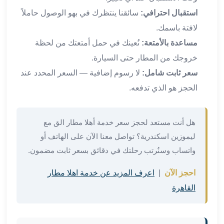
في
استقبال احترافي:
سائقنا ينتظرك في بهو الوصول حاملاً
الاسكندرية
لافتة باسمك.
ليموزين
اسكندريه
مساعدة بالأمتعة:
نُعينك في حمل أمتعتك من لحظة
ليموزين
خروجك من المطار حتى السيارة.
الاسكندريه
سعر ثابت شامل:
لا رسوم إضافية — السعر المحدد عند
مطروح
الحجز هو الذي تدفعه.
ليموزين
القاهرة
الاسكندرية
هل أنت مستعد لحجز سعر خدمة أهلا مطار الق مع
ليموزين
ليموزين اسكندرية؟ تواصل معنا الآن على الهاتف أو
الاسكندريه
واتساب وسنُرتب رحلتك في دقائق بسعر ثابت مضمون.
الغردقه
تأجير
احجز الآن
|
اعرف المزيد عن خدمة اهلا مطار
سيارات
القاهرة
الاسكندريه
ليموزين
مطار