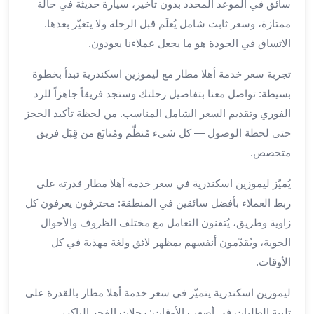
بالسائق
سائق في الموعد المحدد بدون تأخير، سيارة حديثة في حالة
من
ممتازة، وسعر ثابت شامل يُعلَم قبل الرحلة ولا يتغيّر بعدها.
مطار
الاتساق في الجودة هو ما يجعل عملاءنا يعودون.
برج
العرب
تجربة سعر خدمة أهلا مطار مع ليموزين اسكندرية تبدأ بخطوة
ليموزين
بسيطة: تواصل معنا بتفاصيل رحلتك وستجد فريقاً جاهزاً للرد
مطار
الفوري وتقديم السعر الشامل المناسب. من لحظة تأكيد الحجز
برج
حتى لحظة الوصول — كل شيء مُنظَّم ومُتابَع من قِبَل فريق
العرب
متخصص.
الدولي
تأجير
يُميّز ليموزين اسكندرية في سعر خدمة أهلا مطار قدرته على
سيارات
ربط العملاء بأفضل سائقين في المنطقة: محترفون يعرفون كل
برج
العرب
زاوية وطريق، يُتقنون التعامل مع مختلف الظروف والأحوال
بالسائق
الجوية، ويُقدّمون أنفسهم بمظهر لائق ولغة مهذبة في كل
ليموزين
الأوقات.
مطار
برج
ليموزين اسكندرية يتميّز في سعر خدمة أهلا مطار بالقدرة على
العرب
تلبية الطلبات في أصعب الأوقات: رحلات الفجر الباكر،