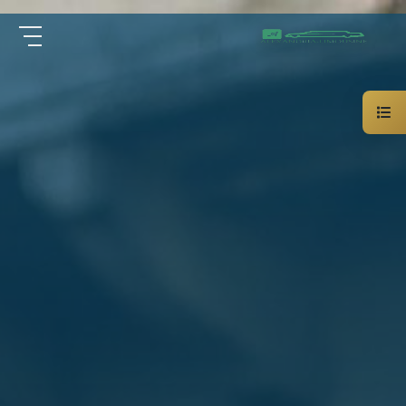
سيارة
الرئيسية
خاصة
بالسائق
من نحن
ليموزين
الاسكندرية
القاهرة
الخدمات
شركات
الليموزين
مقالات
فى
القاهرة
اتصل بنا
شركات
ليموزين
في
01000948802
الاسكندرية
شركات
EN