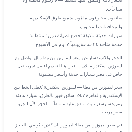
أسعار ثابتة ومتفق عليها مسبقاً — لا رسوم مخفية ولا
برج
العرب
مفاجآت.
والإسكندرية
سائقون محترفون ملمّون بجميع طرق الإسكندرية
ليموزين
والمحافظات المجاورة.
اسكندرية
سيارات حديثة مكيفة تخضع لصيانة دورية منتظمة.
مطار
القاهرة
خدمة متاحة ٢٤ ساعة يومياً ٧ أيام في الأسبوع.
ليموزين
للحجز والاستفسار عن سعر ليموزين من مطار ال تواصل مع
الاسكندريه
شرم
ليموزين اسكندرية الآن — نحن هنا لتقديم أفضل تجربة نقل
الشيخ
خاص في مصر بسيارات حديثة وأسعار مضمونة.
توصيل
ليموزين
سعر ليموزين من مطا — ليموزين اسكندرية يُغطي الخط بين
الاسكندريه
الإسكندرية والقاهرة 24/7. سائق خبير بالطرق، سيارة هادئة
سيارات
ومريحة، وسعر ثابت متفق عليه مسبقاً — احجز الآن لتجربة
ليموزين
سفر مريحة.
الاسكندرية
اسعار
في سعر ليموزين من مطا: ليموزين اسكندرية يُوصي بالحجز
ليموزين