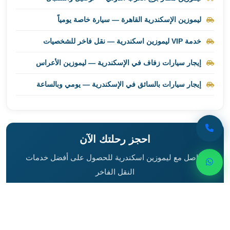
ليموزين
ليموزين الإسكندرية القاهرة — سيارة خاصة يومياً
برج
العرب
خدمة VIP ليموزين اسكندرية — نقل فاخر للشخصيات
راس
سدر
إيجار سيارات زفاف في الإسكندرية — ليموزين الأعراس
ليموزين
إيجار سيارات بالسائق في الإسكندرية — يومي وبالساعة
برج
العرب
شرم
الشيخ
ليموزين
احجز رحلتك الآن
برج
تواصل مع ليموزين اسكندرية للحصول على أفضل خدمات
العرب
النقل الفاخر
مرسي
مطروح
01000948802
ليموزين
مطار
العالمين
واتساب