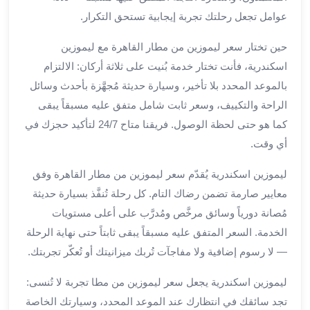
العرب
عوامل تجعل رحلتك تجربة إيجابية تستحق التكرار.
الاسكندرية
ليموزين
حين تختار سعر ليموزين من مطار القاهرة مع ليموزين
المطار
اسكندرية، فأنت تختار خدمة بُنيت على ثلاثة أركان: الالتزام
برج
العرب
بالموعد المحدد بلا تأخير، وسيارة حديثة مُجهَّزة بأحدث وسائل
من
الراحة والتكييف، وسعر ثابت شامل متفق عليه مسبقاً يبقى
مطار
كما هو حتى لحظة الوصول. فريقنا متاح 24/7 لتأكيد حجزك في
برج
أي وقت.
العرب
إلى
ليموزين اسكندرية يُقدّم سعر ليموزين من مطار القاهرة وفق
القاهرة
معايير صارمة تضمن رضاك التام. كل رحلة تُنفَّذ بسيارة حديثة
خدمة
مُصانة دورياً وسائق مرخَّص ومُدرَّب على أعلى مستويات
vip
الخدمة. السعر المتفق عليه مسبقاً يبقى ثابتاً حتى نهاية الرحلة
مطار
— لا رسوم إضافية ولا مفاجآت تُربك ميزانيتك أو تُعكّر تجربتك.
برج
العرب
ليموزين اسكندرية يجعل سعر ليموزين من مطا تجربة لا تُنسى:
من
تجد سائقك في انتظارك عند الموعد المحدد، وسيارتك الخاصة
مطار