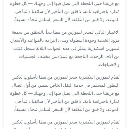
مع فريقنا حتى اللحظة التي تصل فيها إلى وجهتك — كل خطوة
برج
العرب
مُدارة باحترافية تامة. لا قلق من التأخير لأن سائقنا دائماً في
خدمات
الموعد، ولا قلق من التكلفة لأن السعر الشامل مُحدَّد مسبقاً.
مطار
برج
الاختيار الذكي لـسعر ليموزين من مطا يبدأ بالتحقق من سمعة
العرب
مزود الخدمة وجودة أسطوله ومدى التزامه بالمواعيد والأسعار.
الدولي
ليموزين اسكندرية يتميّز في هذه الجوانب الثلاثة بسجل مُثبَت
خدمة
من آلاف الرحلات الناجحة مع عملاء من مختلف الجنسيات
التوصيل
والاحتياجات.
من
مطار
يُقدّم ليموزين اسكندرية سعر ليموزين من مطا بأسلوب يُعكس
برج
التطور المستمر في خدمة النقل الخاص بمصر. من أول اتصال
العرب
مع فريقنا حتى اللحظة التي تصل فيها إلى وجهتك — كل خطوة
خدمة
توصيل
مُدارة باحترافية تامة. لا قلق من التأخير لأن سائقنا دائماً في
مطار
الموعد، ولا قلق من التكلفة لأن السعر الشامل مُحدَّد مسبقاً.
برج
العرب
يُقدّم ليموزين اسكندرية سعر ليموزين من مطا بأسلوب يُعكس
خدمة