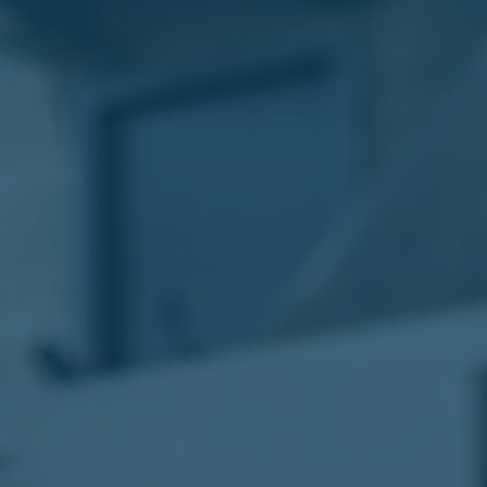
الليموزين
في
مطار
القاهرة
ليموزين
الاسكندرية
شركات
توصيل
مطار
برج
العرب
تاكسي
المطار
شركات
توصيل
من
مطار
القاهرة
تاكسي