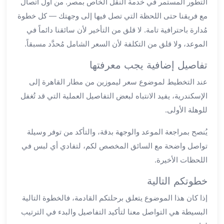
التطور المستمر في خدمة النقل الخاص بمصر. من أول اتصال
ليموزين
مع فريقنا حتى اللحظة التي تصل فيها إلى وجهتك — كل خطوة
مطار
مُدارة باحترافية تامة. لا قلق من التأخير لأن سائقنا دائماً في
برج
الموعد، ولا قلق من التكلفة لأن السعر الشامل مُحدَّد مسبقاً.
العرب
سيارات
تفاصيل إضافية يجب معرفتها
بالسائق
عند التخطيط لموضوع سعر ليموزين من مطار القاهرة إلى
من
الإسكندرية، يفيد الانتباه لبعض التفاصيل العملية التي قد تُغفل
مطار
برج
للوهلة الأولى.
العرب
يُنصح بمراجعة الموعد والوجهة بدقة، والتأكد من توفر وسيلة
سيارات
توصيل
تواصل واضحة مع السائق المخصص لكم، لتفادي أي لبس في
مطار
اللحظات الأخيرة.
برج
خطوتكم التالية
العرب
توصيل
إذا كان هذا الموضوع يتعلق برحلتكم القادمة، فالخطوة التالية
مطار
البسيطة هي التواصل معنا لتأكيد التفاصيل والبدء في الترتيب
برج