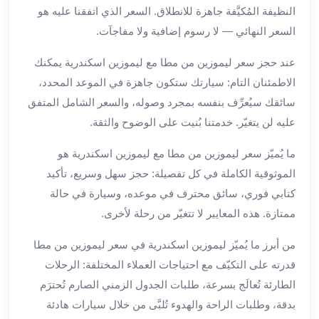
برج
النظيفة المُكيَّفة جاهزة للانطلاق. السعر الذي اتفقنا عليه هو
العرب
السعر النهائي — لا رسوم إضافية ولا مفاجآت.
الى
الساحل
عند حجز سعر ليموزين من مطا مع ليموزين اسكندرية يمكنك
الشمالي
الاطمئنان التام: سيارتك ستكون جاهزة في الموعد المحدد،
ايجار
سائقك سيُعرِّف بنفسه بمجرد وصوله، والسعر الشامل المتفق
سيارات
عليه لن يتغيّر. خدمتنا بُنيت على الوضوح والثقة.
بالسائق
مطار
ما يُميّز سعر ليموزين من مطا مع ليموزين اسكندرية هو
برج
الموثوقية الكاملة في كل تفصيلة: حجز سهل وسريع، تأكيد
العرب
كتابي فوري، سائق محترف في موعده، وسيارة في حالة
خدمة
ممتازة. هذه المعايير لا تتغيّر من رحلة لأخرى.
أهلا
مطار
من أبرز ما يُميّز ليموزين اسكندرية في سعر ليموزين من مطا
برج
قدرته على التكيّف مع احتياجات العملاء المختلفة: الرحلات
العرب
الطارئة تُعالَج بسرعة، طلبات الجدول الزمني الصارم تُحترَم
ايجار
سيارات
بدقة، وطلبات الراحة والهدوء تُلبَّى من خلال سيارات هادئة