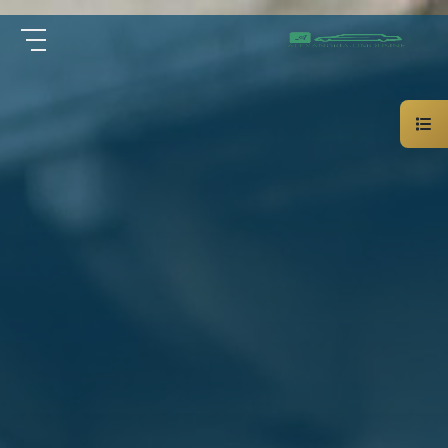
سيارة
الرئيسية
خاصة
بالسائق
من نحن
ليموزين
الاسكندرية
القاهرة
الخدمات
شركات
الليموزين
مقالات
فى
القاهرة
اتصل بنا
شركات
ليموزين
في
01000948802
الاسكندرية
شركات
EN