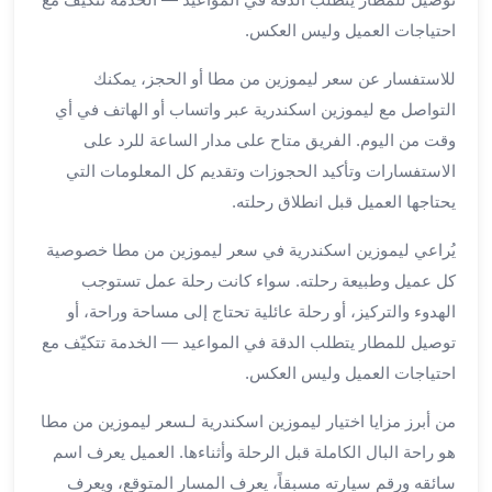
الي
احتياجات العميل وليس العكس.
مرسي
مطروح
للاستفسار عن سعر ليموزين من مطا أو الحجز، يمكنك
تاجير
التواصل مع ليموزين اسكندرية عبر واتساب أو الهاتف في أي
سيارات
وقت من اليوم. الفريق متاح على مدار الساعة للرد على
من
الاستفسارات وتأكيد الحجوزات وتقديم كل المعلومات التي
مطار
برج
يحتاجها العميل قبل انطلاق رحلته.
العرب
يُراعي ليموزين اسكندرية في سعر ليموزين من مطا خصوصية
ليموزين
الاسكندريه
كل عميل وطبيعة رحلته. سواء كانت رحلة عمل تستوجب
الي
الهدوء والتركيز، أو رحلة عائلية تحتاج إلى مساحة وراحة، أو
السويس
توصيل للمطار يتطلب الدقة في المواعيد — الخدمة تتكيّف مع
تاكسي
احتياجات العميل وليس العكس.
من
مطار
من أبرز مزايا اختيار ليموزين اسكندرية لـسعر ليموزين من مطا
برج
هو راحة البال الكاملة قبل الرحلة وأثناءها. العميل يعرف اسم
العرب
سائقه ورقم سيارته مسبقاً، يعرف المسار المتوقع، ويعرف
توصيل