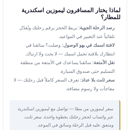
القاهرة
لماذا يختار المسافرون ليموزين اسكندرية
ليموزين
للمطار؟
ليموزين
مرسيدس
رصد الرحلة الجوية:
نربط الحجز برقم رحلتك ونُعدّل
ايجار
تلقائياً عند التغيير في المواعيد.
سيارات
لافتة اسمك في بهو الوصول:
وصلت؟ سائقنا في
زفاف
انتظارك بلافتة تحمل اسمك — لا بحث ولا ارتباك.
ايجار
نقل الأمتعة:
سائقنا يساعدك في الأمتعة من منطقة
سيارات
مرسيدس
التسليم حتى صندوق السيارة.
ايجار
سعر ثابت بلا عداد:
تعرف السعر كاملاً قبل رحلتك — لا
سيارات
مفاجآت ولا رسوم مضافة.
بالسائق
خدمة
VIP
سعر ليموزين من مطا — تواصل مع ليموزين اسكندرية
شركات
عبر واتساب لحجز رحلتك بخطوة واحدة. سعر ثابت
تأجير
ومتفق عليه قبل الرحلة وسائق في الموعد.
سيارات