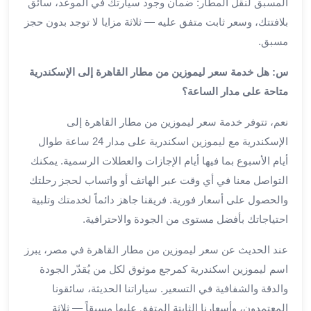
المسبق لنقل المطار: ضمان وجود سيارتك في الموعد، سائق
من
بلافتتك، وسعر ثابت متفق عليه — ثلاثة مزايا لا توجد بدون حجز
مطار
مسبق.
القاهرة
الي
س: هل خدمة سعر ليموزين من مطار القاهرة إلى الإسكندرية
الاسكندرية
متاحة على مدار الساعة؟
تأجير
سيارات
نعم، تتوفر خدمة سعر ليموزين من مطار القاهرة إلى
مطار
الإسكندرية مع ليموزين اسكندرية على مدار 24 ساعة طوال
برج
أيام الأسبوع بما فيها أيام الإجازات والعطلات الرسمية. يمكنك
العرب
أسعار
التواصل معنا في أي وقت عبر الهاتف أو واتساب لحجز رحلتك
توصيل
والحصول على أسعار فورية. فريقنا جاهز دائماً لخدمتك وتلبية
مطار
احتياجاتك بأفضل مستوى من الجودة والاحترافية.
برج
العرب
عند الحديث عن سعر ليموزين من مطار القاهرة في مصر، يبرز
توصيل
اسم ليموزين اسكندرية كمرجع موثوق لكل من يُقدّر الجودة
مطار
والدقة والشفافية في التسعير. سياراتنا الحديثة، سائقونا
برج
المعتمدون، وأسعارنا الثابتة المتفق عليها مسبقاً — ثلاثة