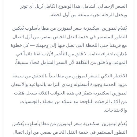
السعر الإجمالي الشامل. هذا الوضوح الكامل يُزيل أي توتر
لمطار
ويجعل الرحلة تجربة ممتعة من أول لحظة.
برج
العرب
يُقدّم ليموزين اسكندرية سعر ليموزين من مطا بأسلوب يُعكس
حجز
التطور المستمر في خدمة النقل الخاص بمصر. من أول اتصال
ليموزين
من
مع فريقنا حتى اللحظة التي تصل فيها إلى وجهتك — كل خطوة
مطار
مُدارة باحترافية تامة. لا قلق من التأخير لأن سائقنا دائماً في
برج
الموعد، ولا قلق من التكلفة لأن السعر الشامل مُحدَّد مسبقاً.
العرب
خدمات
الاختيار الذكي لـسعر ليموزين من مطا يبدأ بالتحقق من سمعة
ليموزين
مزود الخدمة وجودة أسطوله ومدى التزامه بالمواعيد والأسعار.
اسكندرية
ليموزين اسكندرية يتميّز في هذه الجوانب الثلاثة بسجل مُثبَت
خدمات
من آلاف الرحلات الناجحة مع عملاء من مختلف الجنسيات
ليموزين
والاحتياجات.
برج
العرب
يُقدّم ليموزين اسكندرية سعر ليموزين من مطا بأسلوب يُعكس
خدمات
التطور المستمر في خدمة النقل الخاص بمصر. من أول اتصال
مطار