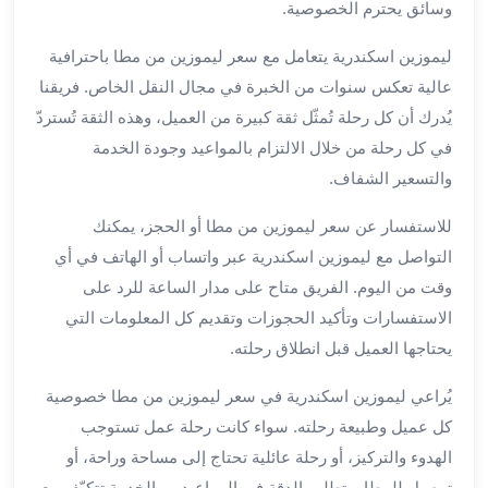
بالسائق
وسائق يحترم الخصوصية.
من
مطار
ليموزين اسكندرية يتعامل مع سعر ليموزين من مطا باحترافية
برج
عالية تعكس سنوات من الخبرة في مجال النقل الخاص. فريقنا
العرب
يُدرك أن كل رحلة تُمثّل ثقة كبيرة من العميل، وهذه الثقة تُستردّ
ليموزين
في كل رحلة من خلال الالتزام بالمواعيد وجودة الخدمة
مطار
والتسعير الشفاف.
برج
العرب
للاستفسار عن سعر ليموزين من مطا أو الحجز، يمكنك
الدولي
التواصل مع ليموزين اسكندرية عبر واتساب أو الهاتف في أي
تأجير
وقت من اليوم. الفريق متاح على مدار الساعة للرد على
سيارات
برج
الاستفسارات وتأكيد الحجوزات وتقديم كل المعلومات التي
العرب
يحتاجها العميل قبل انطلاق رحلته.
بالسائق
يُراعي ليموزين اسكندرية في سعر ليموزين من مطا خصوصية
ليموزين
مطار
كل عميل وطبيعة رحلته. سواء كانت رحلة عمل تستوجب
برج
الهدوء والتركيز، أو رحلة عائلية تحتاج إلى مساحة وراحة، أو
العرب
توصيل للمطار يتطلب الدقة في المواعيد — الخدمة تتكيّف مع