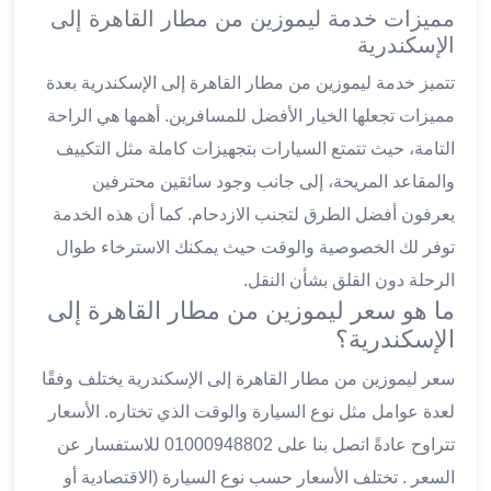
مميزات خدمة ليموزين من مطار القاهرة إلى
ليموزين
الإسكندرية
العاشر
من
تتميز خدمة ليموزين من مطار القاهرة إلى الإسكندرية بعدة
رمضان
مميزات تجعلها الخيار الأفضل للمسافرين. أهمها هي الراحة
ليموزين
التامة، حيث تتمتع السيارات بتجهيزات كاملة مثل التكييف
الزمالك
والمقاعد المريحة، إلى جانب وجود سائقين محترفين
ليموزين
مصر
يعرفون أفضل الطرق لتجنب الازدحام. كما أن هذه الخدمة
الجديدة
توفر لك الخصوصية والوقت حيث يمكنك الاسترخاء طوال
ليموزين
الرحلة دون القلق بشأن النقل.
مدينة
ما هو سعر ليموزين من مطار القاهرة إلى
نصر
الإسكندرية؟
ليموزين
القاهرة
سعر ليموزين من مطار القاهرة إلى الإسكندرية يختلف وفقًا
ليموزين
لعدة عوامل مثل نوع السيارة والوقت الذي تختاره. الأسعار
مصر
تتراوح عادةً اتصل بنا على 01000948802 للاستفسار عن
ليموزين
السعر . تختلف الأسعار حسب نوع السيارة (الاقتصادية أو
العجمي