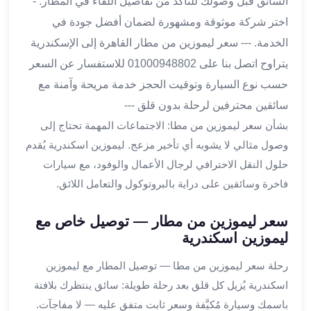
السائق قبل وصولك للتأكد من تفاصيل اللقاء في المطار. -
ليموزين
المحلة
اختر شركة موثوقة ومشهورة لضمان أفضل جودة في
الكبرى
الخدمة. --- سعر ليموزين من مطار القاهرة إلى الإسكندرية
ليموزين
يتراوح اتصل بنا على 01000948802 للاستفسار عن السعر
السويس
حسب نوع السيارة وتوقيت الحجز خدمة مريحة وآمنة مع
ليموزين
سائقين محترفين لرحلة بدون قلق ---
العين
السخنة
بشأن سعر ليموزين من مطا: الاجتماعات المهمة تحتاج إلى
ليموزين
وصول مثالي لا يشوبه أي تأخير مزعج. ليموزين اسكندرية يُقدم
الغردقة
حلول النقل الاحترافي لرجال الأعمال والوفود، مع سيارات
ليموزين
فاخرة وسائقين على دراية بالبروتوكول والتعامل اللائق.
شرم
الشيخ
سعر ليموزين من مطار — توصيل خاص مع
ليموزين
ليموزين اسكندرية
مرسي
علم
رحلة سعر ليموزين من مطا — توصيل المطار مع ليموزين
خدمة
اسكندرية يُزيل كل قلق بعد رحلة طويلة: سائق ينتظرك بلافتة
اهلا
باسمك وسيارة مُكيَّفة وسعر ثابت متفق عليه — لا مفاجآت.
مطار