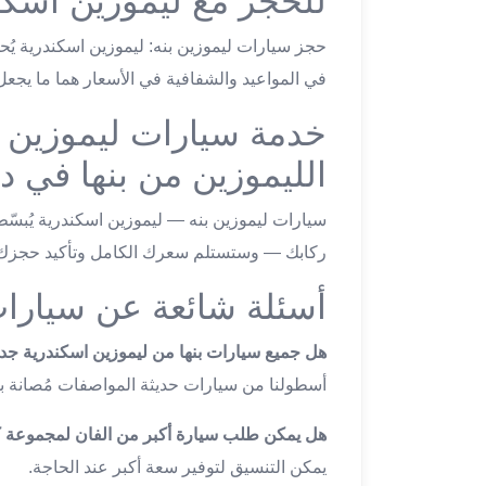
للحجز مع ليموزين اسكند
ليموزين
مطار
حجز سيارات ليموزين بنه: ليموزين اسكندرية يُحو
اكتوبر
في المواعيد والشفافية في الأسعار هما ما يجعل
ليموزين
العجوزه
خدمة سيارات ليموزين ب
ليموزين
الليموزين من بنها في دق
مطار
القاهرة
سيارات ليموزين بنه — ليموزين اسكندرية يُبس
أسعار
ليموزين
ركابك — وستستلم سعرك الكامل وتأكيد حجزك 
فيصل
أسئلة شائعة عن سيارات
ليموزين
مطار
هل جميع سيارات بنها من ليموزين اسكندرية جدي
القاهرة
الخط
أسطولنا من سيارات حديثة المواصفات مُصانة بع
الساخن
هل يمكن طلب سيارة أكبر من الفان لمجموعة كب
ليموزين
الهرم
يمكن التنسيق لتوفير سعة أكبر عند الحاجة.