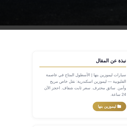
نبذة عن المقال
سيارات ليموزين بنها | الأسطول المتاح في عاصمة
القليوبية — ليموزين اسكندرية: نقل خاص مريح
وآمن. سائق محترف. سعر ثابت شفاف. احجز الآن
24 ساعة.
ليموزين بنها