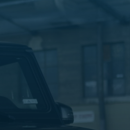
الليموزين
في
مطار
القاهرة
ليموزين
الاسكندرية
شركات
توصيل
مطار
برج
العرب
تاكسي
المطار
شركات
توصيل
من
مطار
القاهرة
تاكسي