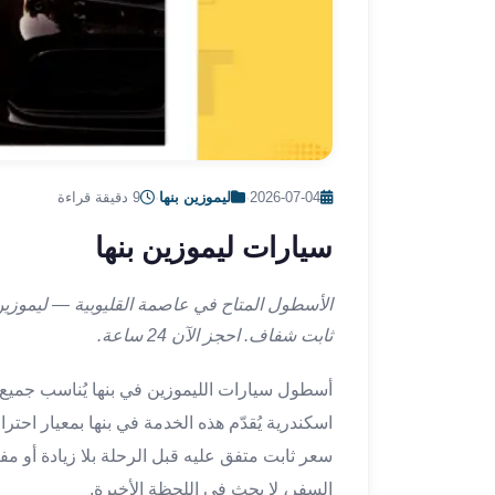
ليموزين
الإسكندرية
من
مطار
القاهرة
ليموزين
مطار
العاصمة
2026-07-04
·
ليموزين بنها
·
9 دقيقة قراءة
الادارية
سيارات ليموزين بنها
ليموزين
البحر
الأحمر
الأسطول المتاح في عاصمة القليوبية — ليموز
من
ثابت شفاف. احجز الآن 24 ساعة.
مطار
القاهرة
أسطول سيارات الليموزين في بنها يُناسب جميع 
تاكسي
اسكندرية يُقدّم هذه الخدمة في بنها بمعيار احترا
العاصمة
سعر ثابت متفق عليه قبل الرحلة بلا زيادة أو مف
ليموزين
السفر، لا بحث في اللحظة الأخيرة.
السخنة