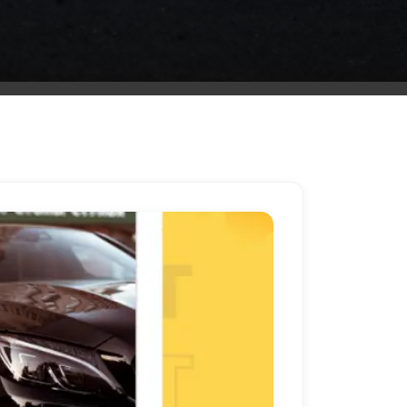
ليموزين
مطار
مرسي
مطروح
شركه
ليموزين
في
القاهره
ليموزين
مطار
الغردقة
ليموزين
اسكندرية
القاهرة
ليموزين
مطار
شرم
الشيخ