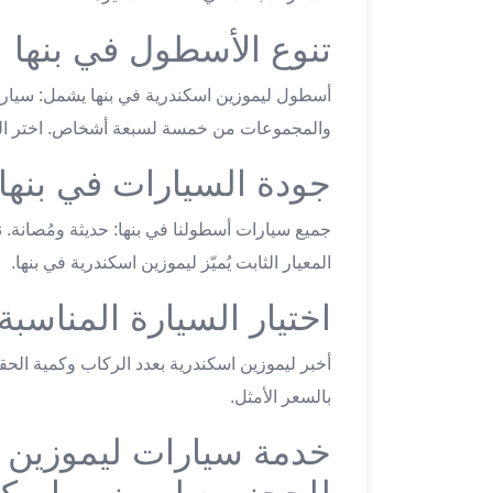
تاكسي
تنوع الأسطول في بنها
لندن
ليموزين
أسطول ليموزين اسكندرية في بنها يشمل: سيارات 
القاهرة
والمجموعات من خمسة لسبعة أشخاص. اختر السي
اسكندرية
تاكسي
جودة السيارات في بنها
اسكندريه
ليموزين
جميع سيارات أسطولنا في بنها: حديثة ومُصانة. ن
المطار
المعيار الثابت يُميّز ليموزين اسكندرية في بنها.
الخط
الساخن
اختيار السيارة المناسبة
ليموزين
دمياط
أخبر ليموزين اسكندرية بعدد الركاب وكمية الح
ليموزين
بالسعر الأمثل.
توصيل
المطار
خدمة سيارات ليموزين بنه
ليموزين
الدقي