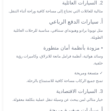
ليموزين
2. السيارات العائلية
المحلة
مثالية للعائلات التي تحتاج إلى مساحة كافية وراحة أثناء التنقل.
الكبرى
ليموزين
أ. سيارات الدفع الرباعي
السويس
مثل تويوتا برادو وهيونداي سنتافي، مناسبة للرحلات العائلية
ليموزين
الطويلة.
العين
السخنة
• مزودة بأنظمة أمان متطورة
ليموزين
الغردقة
وسائد هوائية، أنظمة فرامل مانعة للانزلاق، وكاميرات رؤية
ليموزين
خلفية.
شرم
✓ متسعة ومريحة
الشيخ
ليموزين
تمنح جميع الركاب مساحة كافية للاستمتاع بالرحلة.
مرسي
3. السيارات الاقتصادية
علم
خدمة
خيار مثالي لمن يبحث عن وسيلة تنقل عملية بتكلفة معقولة.
اهلا
أ. سيارات صغيرة مريحة
مطار