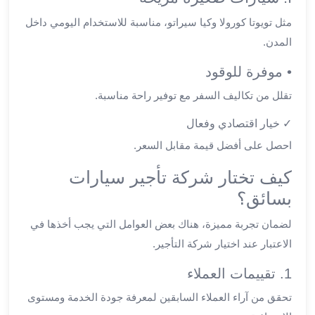
القاهرة
مثل تويوتا كورولا وكيا سيراتو، مناسبة للاستخدام اليومي داخل
ليموزين
المدن.
ليموزين
مرسيدس
• موفرة للوقود
ايجار
تقلل من تكاليف السفر مع توفير راحة مناسبة.
سيارات
زفاف
✓ خيار اقتصادي وفعال
ايجار
احصل على أفضل قيمة مقابل السعر.
سيارات
مرسيدس
كيف تختار شركة تأجير سيارات
ايجار
بسائق؟
سيارات
بالسائق
لضمان تجربة مميزة، هناك بعض العوامل التي يجب أخذها في
خدمة
الاعتبار عند اختيار شركة التأجير.
VIP
1. تقييمات العملاء
شركات
تأجير
تحقق من آراء العملاء السابقين لمعرفة جودة الخدمة ومستوى
سيارات