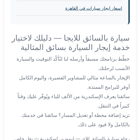
العرب
الاسكندرية
اسعار ايجار سيارات في القاهرة
ليموزين
المطار
برج
سيارة بالسائق للايجا — دليلك لاختيار
العرب
خدمة إيجار السيارة بسائق المثالية
من
مطار
خطّط برنامجك مسبقاً وأرسله لنا لنُأكّد التوقيت والسيارة
برج
الأنسب لرحلتك.
العرب
إلى
الإيجار بالساعة مثالي للمشاوير القصيرة، واليوم الكامل
القاهرة
أوفر للبرامج الممتدة.
خدمة
سائقنا يعرف الإسكندرية من الألف للياء ويُوفّر عليك وقتاً
vip
كبيراً في التنقل.
مطار
برج
تريد إضافة محطة أو تعديل المسار؟ سائقنا في خدمتك
العرب
بالكامل ولا قيود على ذلك.
من
مطار
رحلة سيارة بالسائق للاي — ليموزين اسكندرية — نقل خاص