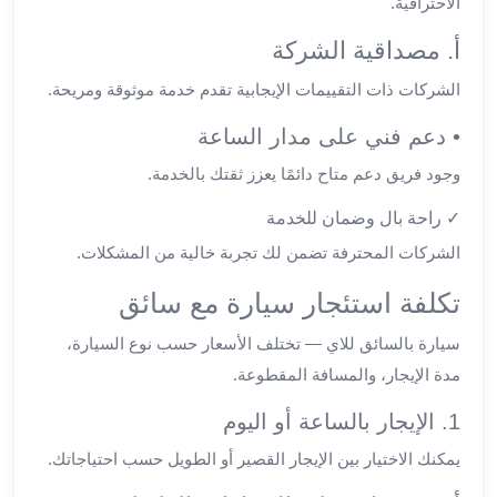
الاحترافية.
في
الاسكندرية
أ. مصداقية الشركة
ليموزين
الشركات ذات التقييمات الإيجابية تقدم خدمة موثوقة ومريحة.
اسكندريه
ليموزين
• دعم فني على مدار الساعة
الاسكندريه
وجود فريق دعم متاح دائمًا يعزز ثقتك بالخدمة.
مطروح
ليموزين
✓ راحة بال وضمان للخدمة
القاهرة
الشركات المحترفة تضمن لك تجربة خالية من المشكلات.
الاسكندرية
ليموزين
تكلفة استئجار سيارة مع سائق
الاسكندريه
الغردقه
سيارة بالسائق للاي — تختلف الأسعار حسب نوع السيارة،
تأجير
مدة الإيجار، والمسافة المقطوعة.
سيارات
الاسكندريه
1. الإيجار بالساعة أو اليوم
ليموزين
يمكنك الاختيار بين الإيجار القصير أو الطويل حسب احتياجاتك.
مطار