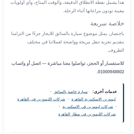
هذا يشمل نقطة الانطلاق الدقيقة، والوقت المتاح، وأي أولويات
العرب
معينة تودون مراعاتها أثناء الرحلة.
العجمي
ليموزين
خلاصة سريعة
برج
العرب
باختصار، يمثل موضوع سيارة بالسائق للايجار جزءًا من التزامنا
العين
بتقديم تجربة تنقل مريحة وواضحة لعملائنا في مختلف
السخنة
الظروف.
ليموزين
برج
للاستفسار أو الحجز، تواصلوا معنا مباشرة — اتصل أو واتساب
العرب
01000948802.
الغردقة
ليموزين
برج
·
خدمات أخرى:
سيارة خاصة بالسائق
العرب
·
ليموزين الاسكندرية القاهرة
شركات الليموزين فى القاهرة
القاهرة
·
·
شركات ليموزين في الاسكندرية
ليموزين
شركات الليموزين في مطار القاهرة
برج
العرب
دهب