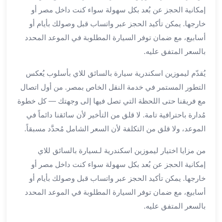
العرب
إمكانية الحجز عن بُعد بكل سهولة سواء كنت داخل مصر أو
سيارات
خارجها. يمكن تأكيد الحجز عبر واتساب قبل وصولك بأيام أو
مطار
أسابيع، مع ضمان توفر السيارة المطلوبة في الموعد المحدد
برج
بالسعر المتفق عليه.
العرب
مكاتب
يُقدّم ليموزين اسكندرية سيارة بالسائق للاي بأسلوب يُعكس
ليموزين
التطور المستمر في خدمة النقل الخاص بمصر. من أول اتصال
الاسكندرية
مع فريقنا حتى اللحظة التي تصل فيها إلى وجهتك — كل خطوة
شركات
توصيل
مُدارة باحترافية تامة. لا قلق من التأخير لأن سائقنا دائماً في
من
الموعد، ولا قلق من التكلفة لأن السعر الشامل مُحدَّد مسبقاً.
مطار
برج
من مزايا اختيار ليموزين اسكندرية لـسيارة بالسائق للاي
العرب
إمكانية الحجز عن بُعد بكل سهولة سواء كنت داخل مصر أو
ليموزين
خارجها. يمكن تأكيد الحجز عبر واتساب قبل وصولك بأيام أو
الساحل
أسابيع، مع ضمان توفر السيارة المطلوبة في الموعد المحدد
الشمالى
بالسعر المتفق عليه.
شركات
ليموزين