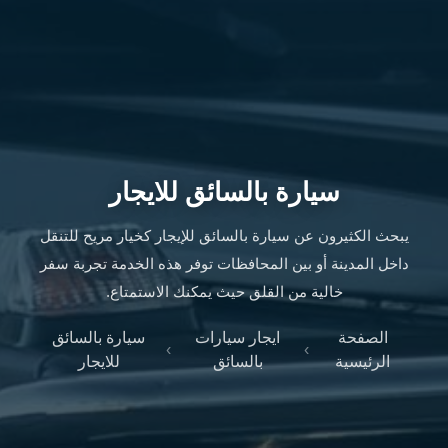
ليموزين
الإسكندرية
من
مطار
القاهرة
ليموزين
مطار
العاصمة
سيارة بالسائق للايجار
الادارية
ليموزين
يبحث الكثيرون عن سيارة بالسائق للإيجار كخيار مريح للتنقل
البحر
داخل المدينة أو بين المحافظات توفر هذه الخدمة تجربة سفر
الأحمر
خالية من القلق حيث يمكنك الاستمتاع.
من
مطار
الصفحة
ايجار سيارات
سيارة بالسائق
القاهرة
›
›
الرئيسية
بالسائق
للايجار
تاكسي
العاصمة
ليموزين
السخنة