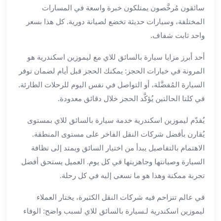
سائقون مُرخَّصون يمتلكون خبرة واسعة في المسارات
لمطار
المختلفة، وسيارات حديثة تخضع لصيانة دورية. كل هذا بسعر
برج
واحد ثابت شفاف.
العرب
حجز
أحد أبرز مزايا سيارة بالسائق للاي مع ليموزين اسكندرية هو
ليموزين
المرونة في خيارات الحجز: يمكنك الحجز قبل أيام لضمان توفر
من
مطار
السيارة المُفضَّلة، أو التواصل في نفس اليوم للرحلات الطارئة.
برج
في كلتا الحالتين يُؤكَّد الحجز خلال دقائق معدودة.
العرب
خدمات
يُقدّم ليموزين اسكندرية خدمة سيارة بالسائق للاي بمستوى
ليموزين
يُقارن بأفضل شركات النقل الفاخر على مستوى المنطقة.
اسكندرية
الاهتمام بالتفاصيل يبدأ من اختيار السائق ويمتد إلى نظافة
خدمات
السيارة وصيانتها وجاهزيتها في كل يوم. العميل يستحق أفضل
ليموزين
تجربة ممكنة وهذا هو ما نسعى إليه في كل رحلة.
برج
العرب
في عالم تتزاحم فيه شركات النقل الكثيرة، يختار العملاء
خدمات
ليموزين اسكندرية لـسيارة بالسائق للاي لسبب واضح: الوفاء
مطار