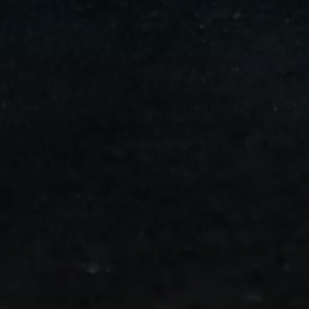
من
مطار
برج
العرب
الى
الساحل
الشمالي
ليموزين
المنوفية
مطار
القاهرة
ليموزين
ليموزين
البحيرة
ليموزين
بلطيم
ليموزين
بورسعيد
ليموزين