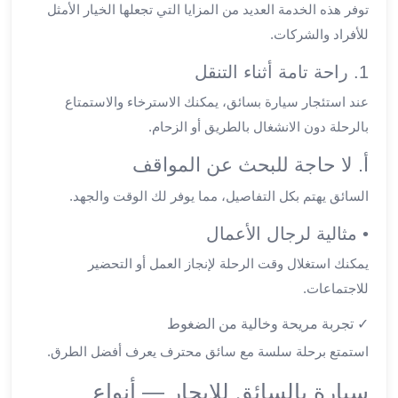
توفر هذه الخدمة العديد من المزايا التي تجعلها الخيار الأمثل
ليموزين
للأفراد والشركات.
العاشر
من
1. راحة تامة أثناء التنقل
رمضان
عند استئجار سيارة بسائق، يمكنك الاسترخاء والاستمتاع
ليموزين
بالرحلة دون الانشغال بالطريق أو الزحام.
الزمالك
ليموزين
أ. لا حاجة للبحث عن المواقف
مصر
الجديدة
السائق يهتم بكل التفاصيل، مما يوفر لك الوقت والجهد.
ليموزين
• مثالية لرجال الأعمال
مدينة
نصر
يمكنك استغلال وقت الرحلة لإنجاز العمل أو التحضير
ليموزين
للاجتماعات.
القاهرة
✓ تجربة مريحة وخالية من الضغوط
ليموزين
مصر
استمتع برحلة سلسة مع سائق محترف يعرف أفضل الطرق.
ليموزين
سيارة بالسائق للايجار — أنواع
العجمي