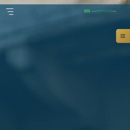
سيارة
الرئيسية
خاصة
بالسائق
من نحن
ليموزين
الاسكندرية
القاهرة
الخدمات
شركات
الليموزين
مقالات
فى
القاهرة
اتصل بنا
شركات
ليموزين
في
01000948802
الاسكندرية
شركات
EN