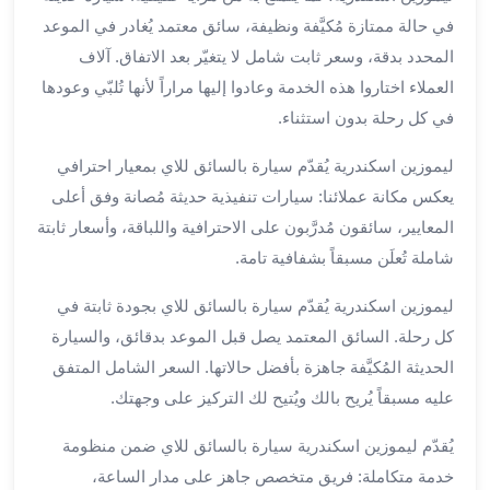
الي
في حالة ممتازة مُكيَّفة ونظيفة، سائق معتمد يُغادر في الموعد
مرسي
المحدد بدقة، وسعر ثابت شامل لا يتغيّر بعد الاتفاق. آلاف
مطروح
العملاء اختاروا هذه الخدمة وعادوا إليها مراراً لأنها تُلبّي وعودها
تاجير
في كل رحلة بدون استثناء.
سيارات
من
ليموزين اسكندرية يُقدّم سيارة بالسائق للاي بمعيار احترافي
مطار
يعكس مكانة عملائنا: سيارات تنفيذية حديثة مُصانة وفق أعلى
برج
العرب
المعايير، سائقون مُدرَّبون على الاحترافية واللباقة، وأسعار ثابتة
ليموزين
شاملة تُعلَن مسبقاً بشفافية تامة.
الاسكندريه
الي
ليموزين اسكندرية يُقدّم سيارة بالسائق للاي بجودة ثابتة في
السويس
كل رحلة. السائق المعتمد يصل قبل الموعد بدقائق، والسيارة
تاكسي
الحديثة المُكيَّفة جاهزة بأفضل حالاتها. السعر الشامل المتفق
من
عليه مسبقاً يُريح بالك ويُتيح لك التركيز على وجهتك.
مطار
برج
يُقدّم ليموزين اسكندرية سيارة بالسائق للاي ضمن منظومة
العرب
خدمة متكاملة: فريق متخصص جاهز على مدار الساعة،
توصيل