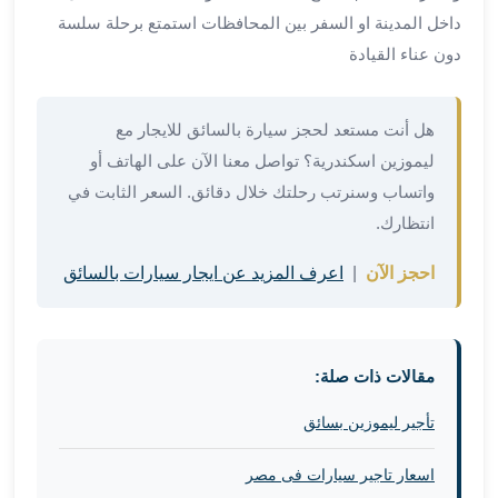
من
داخل المدينة او السفر بين المحافظات استمتع برحلة سلسة
مطار
دون عناء القيادة
القاهرة
الي
الاسكندرية
هل أنت مستعد لحجز سيارة بالسائق للايجار مع
تأجير
ليموزين اسكندرية؟ تواصل معنا الآن على الهاتف أو
سيارات
واتساب وسنرتب رحلتك خلال دقائق. السعر الثابت في
مطار
انتظارك.
برج
العرب
احجز الآن
|
اعرف المزيد عن ايجار سيارات بالسائق
أسعار
توصيل
مطار
برج
مقالات ذات صلة:
العرب
توصيل
تأجير ليموزين بسائق
مطار
برج
اسعار تاجير سيارات فى مصر