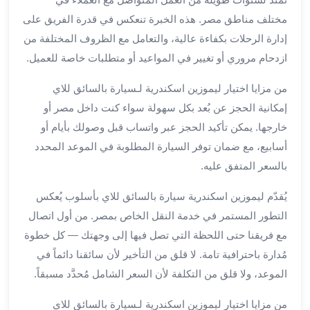
ليموزين
مختلف مناطق مصر. هذه الخبرة تنعكس في قدرة الفريق على
مطار
إدارة الرحلات بكفاءة عالية، والتعامل مع الظروف المختلفة من
برج
ازدحام مروري أو تغيير في المواعيد أو متطلبات خاصة للعميل.
العرب
سيارات
من مزايا اختيار ليموزين اسكندرية لـسيارة بالسائق للاي
بالسائق
إمكانية الحجز عن بُعد بكل سهولة سواء كنت داخل مصر أو
من
خارجها. يمكن تأكيد الحجز عبر واتساب قبل وصولك بأيام أو
مطار
أسابيع، مع ضمان توفر السيارة المطلوبة في الموعد المحدد
برج
بالسعر المتفق عليه.
العرب
سيارات
يُقدّم ليموزين اسكندرية سيارة بالسائق للاي بأسلوب يُعكس
توصيل
التطور المستمر في خدمة النقل الخاص بمصر. من أول اتصال
مطار
برج
مع فريقنا حتى اللحظة التي تصل فيها إلى وجهتك — كل خطوة
العرب
مُدارة باحترافية تامة. لا قلق من التأخير لأن سائقنا دائماً في
توصيل
الموعد، ولا قلق من التكلفة لأن السعر الشامل مُحدَّد مسبقاً.
مطار
برج
من مزايا اختيار ليموزين اسكندرية لـسيارة بالسائق للاي