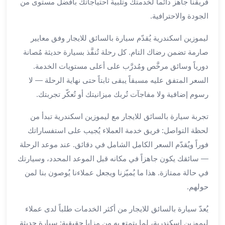
بالسائق
فريقنا جاهز دائماً لخدمتك وتلبية احتياجاتك بأفضل مستوى من
من
الجودة والاحترافية.
مطار
برج
ليموزين اسكندرية يُقدّم سيارة بالسائق للايجار وفق معايير
العرب
صارمة تضمن رضاك التام. كل رحلة تُنفَّذ بسيارة حديثة مُصانة
ليموزين
دورياً وسائق مرخَّص ومُدرَّب على أعلى مستويات الخدمة.
مطار
السعر المتفق عليه مسبقاً يبقى ثابتاً حتى نهاية الرحلة — لا
برج
رسوم إضافية ولا مفاجآت تُربك ميزانيتك أو تُعكّر تجربتك.
العرب
الدولي
تجربة سيارة بالسائق للايجار مع ليموزين اسكندرية تبدأ من
تأجير
لحظة التواصل: فريق خدمة العملاء يُجيب على استفساراتك
سيارات
فوراً ويُقدّم السعر الكامل الشامل في دقائق. عند موعد الرحلة
برج
العرب
— سائقك يكون جاهزاً في مكانه قبل الموعد المحدد، وسيارتك
بالسائق
في حالة ممتازة. هذا ما يُميّزنا ويجعل عملاءنا يُوصون بنا لمن
ليموزين
حولهم.
مطار
برج
يُعدّ سيارة بالسائق للايجار من أكثر الخدمات طلباً لدى عملاء
العرب
ليموزين اسكندرية، لما يتمتع به من مزايا حقيقية: سيارة حديثة