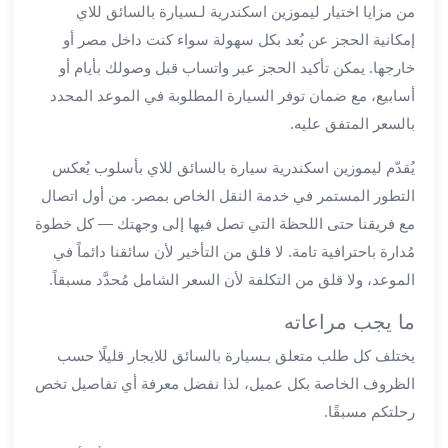
من مزايا اختيار ليموزين اسكندرية لـسيارة بالسائق للاي
مطار
إمكانية الحجز عن بُعد بكل سهولة سواء كنت داخل مصر أو
برج
خارجها. يمكن تأكيد الحجز عبر واتساب قبل وصولك بأيام أو
العرب
أسابيع، مع ضمان توفر السيارة المطلوبة في الموعد المحدد
ليموزين
برج
بالسعر المتفق عليه.
العرب
يُقدّم ليموزين اسكندرية سيارة بالسائق للاي بأسلوب يُعكس
اسكندرية
ليموزين
التطور المستمر في خدمة النقل الخاص بمصر. من أول اتصال
برج
مع فريقنا حتى اللحظة التي تصل فيها إلى وجهتك — كل خطوة
العرب
مُدارة باحترافية تامة. لا قلق من التأخير لأن سائقنا دائماً في
الساحل
الموعد، ولا قلق من التكلفة لأن السعر الشامل مُحدَّد مسبقاً.
الشمالي
ليموزين
ما يجب مراعاته
برج
يختلف كل طلب متعلق بـسيارة بالسائق للايجار قليلًا حسب
العرب
الظروف الخاصة بكل عميل، لذا نفضل معرفة أي تفاصيل تخص
العاصمة
رحلتكم مسبقًا.
ليموزين
برج