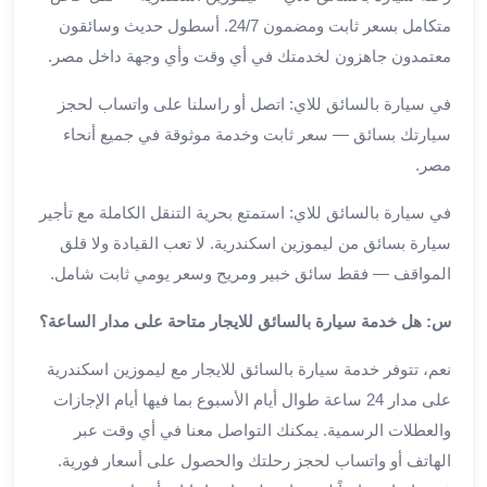
برج
متكامل بسعر ثابت ومضمون 24/7. أسطول حديث وسائقون
العرب
معتمدون جاهزون لخدمتك في أي وقت وأي وجهة داخل مصر.
الى
الساحل
في سيارة بالسائق للاي: اتصل أو راسلنا على واتساب لحجز
الشمالي
سيارتك بسائق — سعر ثابت وخدمة موثوقة في جميع أنحاء
ايجار
مصر.
سيارات
بالسائق
في سيارة بالسائق للاي: استمتع بحرية التنقل الكاملة مع تأجير
مطار
سيارة بسائق من ليموزين اسكندرية. لا تعب القيادة ولا قلق
برج
المواقف — فقط سائق خبير ومريح وسعر يومي ثابت شامل.
العرب
خدمة
س: هل خدمة سيارة بالسائق للايجار متاحة على مدار الساعة؟
أهلا
مطار
نعم، تتوفر خدمة سيارة بالسائق للايجار مع ليموزين اسكندرية
برج
على مدار 24 ساعة طوال أيام الأسبوع بما فيها أيام الإجازات
العرب
والعطلات الرسمية. يمكنك التواصل معنا في أي وقت عبر
ايجار
الهاتف أو واتساب لحجز رحلتك والحصول على أسعار فورية.
سيارات