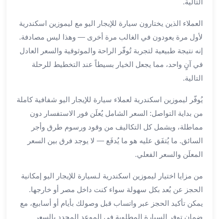
التالية.
ليموزين
العملاء الذين يختارون سيارة للإيجار اليو مع ليموزين اسكندرية
مطار
برج
لأول مرة يعودون في الغالب مرة أخرى — وهذا ليس مصادفة.
العرب
إنه نتيجة طبيعية لتجربة تُوفّر الراحة والموثوقية والسعر العادل
سيارات
في آنٍ واحد، مما يجعل الخيار بسيطاً عند التخطيط للرحلة
بالسائق
التالية.
من
مطار
يُوفّر ليموزين اسكندرية لعملاء سيارة للإيجار اليو شفافية كاملة
برج
من بداية التواصل: السعر الشامل يُعلَن فور الاستفسار دون
العرب
مماطلة، ويشمل كل التكاليف من وقود ورسوم طرق وأجر
سيارات
السائق. ما يُتفَق عليه هو ما يُدفَع — لا يوجد فرق بين السعر
توصيل
مطار
المعلَن والسعر الفعلي.
برج
من مزايا اختيار ليموزين اسكندرية لـسيارة للإيجار اليو إمكانية
العرب
توصيل
الحجز عن بُعد بكل سهولة سواء كنت داخل مصر أو خارجها.
مطار
يمكن تأكيد الحجز عبر واتساب قبل وصولك بأيام أو أسابيع، مع
برج
ضمان توفر السيارة المطلوبة في الموعد المحدد بالسعر