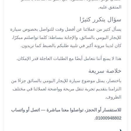
العرب
المتفق عليه.
سيارات
مطار
سؤال يتكرر كثيرًا
برج
يسأل كثير من عملائنا عن أفضل وقت للتواصل بخصوص سيارة
العرب
للإيجار اليومي بالسائق، والإجابة ببساطة: كلما تواصلتم مبكرًا،
مكاتب
كان لدينا مرونة أكبر في تلبية طلبكم بالضبط كما تريدون.
ليموزين
الاسكندرية
هذا لا يمنع أننا نتعامل أيضًا مع الطلبات العاجلة قدر الإمكان.
شركات
توصيل
خلاصة سريعة
من
باختصار، يمثل موضوع سيارة للإيجار اليومي بالسائق جزءًا من
مطار
برج
التزامنا بتقديم تجربة تنقل مريحة وواضحة لعملائنا في مختلف
العرب
الظروف.
ليموزين
الساحل
للاستفسار أو الحجز، تواصلوا معنا مباشرة — اتصل أو واتساب
الشمالى
01000948802.
شركات
ليموزين