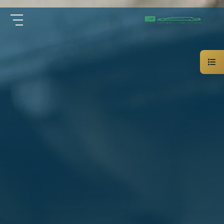
سيارة
الرئيسية
خاصة
بالسائق
من نحن
ليموزين
الاسكندرية
القاهرة
الخدمات
شركات
الليموزين
مقالات
فى
القاهرة
اتصل بنا
شركات
ليموزين
في
01000948802
الاسكندرية
شركات
EN