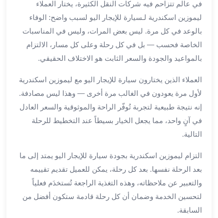
في عالم تتزاحم فيه شركات النقل الكثيرة، يختار العملاء
لمطار
ليموزين اسكندرية لـسيارة للإيجار اليو لسبب واضح: الوفاء
برج
بالوعد في كل مرة. ليس بعض المرات، وليس في المناسبات
العرب
الخاصة فحسب — بل في كل رحلة وعلى كل مسار، الالتزام
حجز
بالمواعيد والجودة والسعر الثابت هو الاختلاف الحقيقي.
ليموزين
من
العملاء الذين يختارون سيارة للإيجار اليو مع ليموزين اسكندرية
مطار
لأول مرة يعودون في الغالب مرة أخرى — وهذا ليس مصادفة.
برج
العرب
إنه نتيجة طبيعية لتجربة تُوفّر الراحة والموثوقية والسعر العادل
خدمات
في آنٍ واحد، مما يجعل الخيار بسيطاً عند التخطيط للرحلة
ليموزين
التالية.
اسكندرية
خدمات
التزام ليموزين اسكندرية بجودة سيارة للإيجار اليو يمتد إلى ما
ليموزين
بعد الرحلة نفسها. بعد كل رحلة، يمكن للعميل تقديم تقييمه
برج
والتعبير عن ملاحظاته، وهذه التغذية الراجعة تُستخدَم فعلياً
العرب
لتحسين الخدمة وضمان أن كل رحلة قادمة ستكون أفضل من
خدمات
السابقة.
مطار