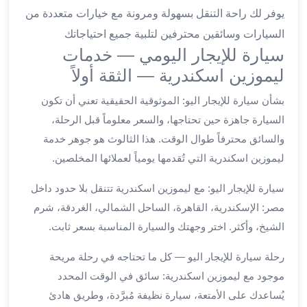
ليموزين
يوفر لك راحة التنقل بسهولة ومرونة مع خيارات متعددة من
الجيزة
السيارات وسائقين محترفين لتلبية جميع احتياجاتك
ليموزين
سيارة للإيجار اليومي — خدمات
رجال
ليموزين اسكندرية — الثقة أولاً
الاعمال
ليموزين
بشأن سيارة للإيجار اليو: الموثوقية الحقيقية تعني أن تكون
حدائق
السيارة جاهزة حين تحتاجها، والسعر معلوماً قبل الرحلة،
الاهرام
والسائق محترفاً طوال الوقت. هذا الثالوث هو جوهر خدمة
ليموزين
ليموزين اسكندرية التي تُقدمها يومياً لعملائها المخلصين.
الشيخ
زايد
سيارة للإيجار اليو: مع ليموزين اسكندرية تتنقل بلا حدود داخل
ليموزين
مصر: الإسكندرية، القاهرة، الساحل الشمالي، الغردقة، شرم
طنطا
الشيخ، وأكثر. اختر وجهتك والسيارة المناسبة بسعر ثابت.
ليموزين
المنصورة
رحلة سيارة للإيجار اليو — كل ما تحتاجه في رحلة مريحة
ليموزين
موجود مع ليموزين اسكندرية: سائق في الوقت المحدد
كفر
الشيخ
يُساعدك على الأمتعة، سيارة نظيفة مُبرَّدة، وطريق هادئ