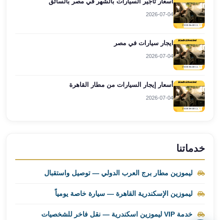
أسعار تأجير السيارات بالشهر في مصر بالسائق
ليموزين
2026-07-04
برج
العرب
ايجار سيارات في مصر
راس
2026-07-04
سدر
ليموزين
برج
أسعار إيجار السيارات من مطار القاهرة
العرب
2026-07-04
شرم
الشيخ
ليموزين
برج
خدماتنا
العرب
مرسي
ليموزين مطار برج العرب الدولي — توصيل واستقبال
مطروح
ليموزين
ليموزين الإسكندرية القاهرة — سيارة خاصة يومياً
مطار
العالمين
خدمة VIP ليموزين اسكندرية — نقل فاخر للشخصيات