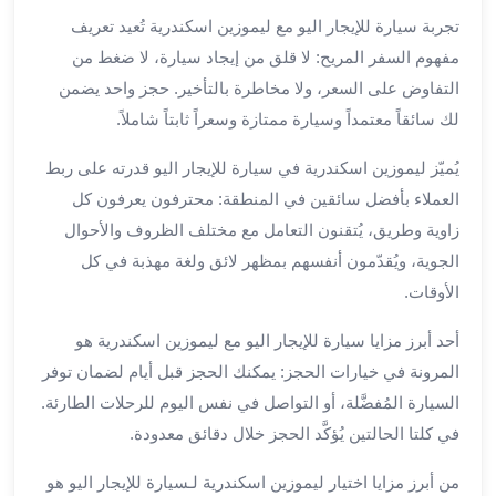
بالسائق
تجربة سيارة للإيجار اليو مع ليموزين اسكندرية تُعيد تعريف
من
مطار
مفهوم السفر المريح: لا قلق من إيجاد سيارة، لا ضغط من
برج
التفاوض على السعر، ولا مخاطرة بالتأخير. حجز واحد يضمن
العرب
لك سائقاً معتمداً وسيارة ممتازة وسعراً ثابتاً شاملاً.
ليموزين
مطار
يُميّز ليموزين اسكندرية في سيارة للإيجار اليو قدرته على ربط
برج
العملاء بأفضل سائقين في المنطقة: محترفون يعرفون كل
العرب
زاوية وطريق، يُتقنون التعامل مع مختلف الظروف والأحوال
الدولي
الجوية، ويُقدّمون أنفسهم بمظهر لائق ولغة مهذبة في كل
تأجير
الأوقات.
سيارات
برج
أحد أبرز مزايا سيارة للإيجار اليو مع ليموزين اسكندرية هو
العرب
المرونة في خيارات الحجز: يمكنك الحجز قبل أيام لضمان توفر
بالسائق
السيارة المُفضَّلة، أو التواصل في نفس اليوم للرحلات الطارئة.
ليموزين
مطار
في كلتا الحالتين يُؤكَّد الحجز خلال دقائق معدودة.
برج
من أبرز مزايا اختيار ليموزين اسكندرية لـسيارة للإيجار اليو هو
العرب