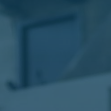
الليموزين
في
مطار
القاهرة
ليموزين
الاسكندرية
شركات
توصيل
مطار
برج
العرب
تاكسي
المطار
شركات
توصيل
من
مطار
القاهرة
تاكسي