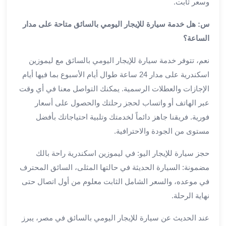
وسعر ثابت.
من
مطار
س: هل خدمة سيارة للإيجار اليومي بالسائق متاحة على مدار
القاهرة
الساعة؟
الي
الاسكندرية
نعم، تتوفر خدمة سيارة للإيجار اليومي بالسائق مع ليموزين
تأجير
اسكندرية على مدار 24 ساعة طوال أيام الأسبوع بما فيها أيام
سيارات
الإجازات والعطلات الرسمية. يمكنك التواصل معنا في أي وقت
مطار
عبر الهاتف أو واتساب لحجز رحلتك والحصول على أسعار
برج
فورية. فريقنا جاهز دائماً لخدمتك وتلبية احتياجاتك بأفضل
العرب
أسعار
مستوى من الجودة والاحترافية.
توصيل
حجز سيارة للإيجار اليو: في ليموزين اسكندرية راحة بالك
مطار
برج
مضمونة: السيارة الحديثة في حالتها المثلى، السائق المحترف
العرب
في موعده، والسعر الشامل الثابت معلوم من أول اتصال حتى
توصيل
نهاية الرحلة.
مطار
برج
عند الحديث عن سيارة للإيجار اليومي بالسائق في مصر، يبرز