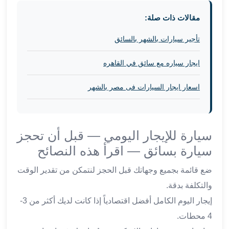
في
مقالات ذات صلة:
الاسكندرية
ليموزين
تأجير سيارات بالشهر بالسائق
اسكندريه
ليموزين
ايجار سياره مع سائق في القاهره
الاسكندريه
مطروح
اسعار ايجار السيارات فى مصر بالشهر
ليموزين
القاهرة
الاسكندرية
ليموزين
سيارة للإيجار اليومي — قبل أن تحجز
الاسكندريه
سيارة بسائق — اقرأ هذه النصائح
الغردقه
تأجير
ضع قائمة بجميع وجهاتك قبل الحجز لنتمكن من تقدير الوقت
سيارات
والتكلفة بدقة.
الاسكندريه
إيجار اليوم الكامل أفضل اقتصادياً إذا كانت لديك أكثر من 3-
ليموزين
4 محطات.
مطار