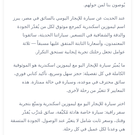
برج
يُوصون بنا لمن حولهم.
العرب
عند الحديث عن سيارة للإيجار اليومي بالسائق في مصر، يبرز
الى
الساحل
اسم ليموزين اسكندرية كمرجع موثوق لكل من يُقدّر الجودة
الشمالي
والدقة والشفافية في التسعير. سياراتنا الحديثة، سائقونا
ايجار
المعتمدون، وأسعارنا الثابتة المتفق عليها مسبقاً — ثلاثة
سيارات
عوامل تجعل رحلتك تجربة إيجابية تستحق التكرار.
بالسائق
مطار
ما يُميّز سيارة للإيجار اليو مع ليموزين اسكندرية هو الموثوقية
برج
الكاملة في كل تفصيلة: حجز سهل وسريع، تأكيد كتابي فوري،
العرب
سائق محترف في موعده، وسيارة في حالة ممتازة. هذه
خدمة
المعايير لا تتغيّر من رحلة لأخرى.
أهلا
مطار
اختر سيارة للإيجار اليو مع ليموزين اسكندرية وتمتّع بتجربة
برج
سفر راقية: سيارة خاصة هادئة مُكيَّفة، سائق مُدرَّب يُقدّر
العرب
وقتك، وسعر ثابت شامل لا يتغيّر عند الوصول. الجودة المتسقة
ايجار
سيارات
هي وعدنا لكل عميل في كل رحلة.