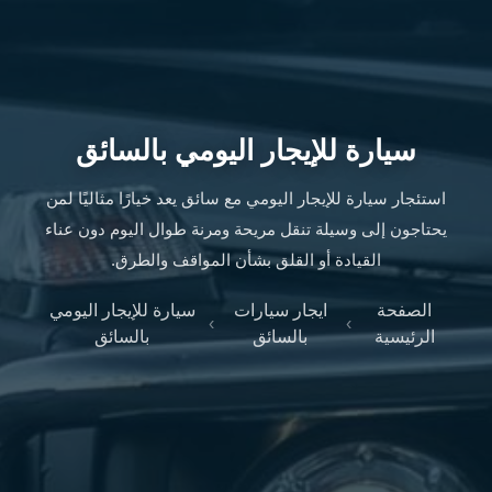
ليموزين
الإسكندرية
من
مطار
القاهرة
ليموزين
سيارة للإيجار اليومي بالسائق
مطار
العاصمة
استئجار سيارة للإيجار اليومي مع سائق يعد خيارًا مثاليًا لمن
الادارية
يحتاجون إلى وسيلة تنقل مريحة ومرنة طوال اليوم دون عناء
ليموزين
القيادة أو القلق بشأن المواقف والطرق.
البحر
الأحمر
الصفحة
ايجار سيارات
سيارة للإيجار اليومي
›
›
من
الرئيسية
بالسائق
بالسائق
مطار
القاهرة
تاكسي
العاصمة
ليموزين
السخنة