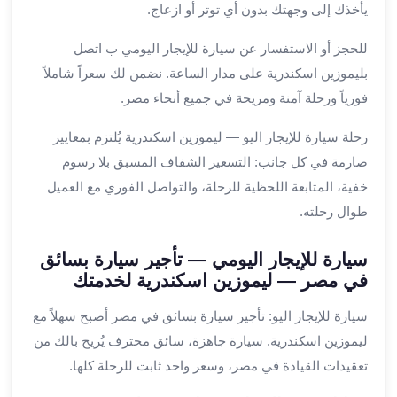
ليموزين
يأخذك إلى وجهتك بدون أي توتر أو ازعاج.
المحلة
للحجز أو الاستفسار عن سيارة للإيجار اليومي ب اتصل
الكبرى
ليموزين
بليموزين اسكندرية على مدار الساعة. نضمن لك سعراً شاملاً
السويس
فورياً ورحلة آمنة ومريحة في جميع أنحاء مصر.
ليموزين
العين
رحلة سيارة للإيجار اليو — ليموزين اسكندرية يُلتزم بمعايير
السخنة
صارمة في كل جانب: التسعير الشفاف المسبق بلا رسوم
ليموزين
خفية، المتابعة اللحظية للرحلة، والتواصل الفوري مع العميل
الغردقة
طوال رحلته.
ليموزين
شرم
سيارة للإيجار اليومي — تأجير سيارة بسائق
الشيخ
في مصر — ليموزين اسكندرية لخدمتك
ليموزين
مرسي
سيارة للإيجار اليو: تأجير سيارة بسائق في مصر أصبح سهلاً مع
علم
ليموزين اسكندرية. سيارة جاهزة، سائق محترف يُريح بالك من
خدمة
تعقيدات القيادة في مصر، وسعر واحد ثابت للرحلة كلها.
اهلا
مطار