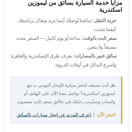
مزايا خدمة السيارة بسائق من ليموزين
القاهرة
اسكندرية
ليموزين
حرية التنقل:
سائقنا يُوصلك أينما تريد وتعدّل برنامجك
ليموزين
مرسيدس
كيفما شئت.
ايجار
سعر ثابت بالوقت:
ساعة أو يوم كامل — السعر محدد
سيارات
مسبقاً ولا يتغير.
زفاف
سائق خبير بالمسارات:
يعرف طرق الإسكندرية والقاهرة
ايجار
سيارات
وأسرع البدائل في أوقات الذروة.
مرسيدس
ايجار
هل أنت مستعد لحجز سيارة للإيجار اليومي ب مع
سيارات
بالسائق
ليموزين اسكندرية؟ تواصل معنا الآن على الهاتف أو
خدمة
واتساب وسنُرتب رحلتك في دقائق بسعر ثابت مضمون.
VIP
شركات
احجز الآن
|
اعرف المزيد عن ايجار سيارات بالسائق
تأجير
سيارات