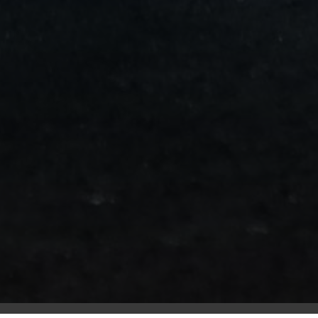
من
مطار
برج
العرب
الى
الساحل
الشمالي
ليموزين
المنوفية
مطار
القاهرة
ليموزين
ليموزين
البحيرة
ليموزين
بلطيم
ليموزين
بورسعيد
ليموزين