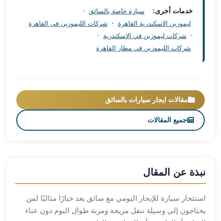
·
خدمات أخرى:
سيارة خاصة بالسائق
مطار
·
برج
ليموزين الاسكندرية القاهرة
شركات الليموزين فى القاهرة
·
·
العرب
شركات ليموزين في الاسكندرية
ليموزين
شركات الليموزين في مطار القاهرة
برج
العرب
اسكندرية
ليموزين
مقالات ايجار سيارات بالسائق
برج
العرب
جميع المقالات
الساحل
الشمالي
ليموزين
برج
نبذة عن المقال
العرب
العاصمة
استئجار سيارة للإيجار اليومي مع سائق يعد خيارًا مثاليًا لمن
ليموزين
يحتاجون إلى وسيلة تنقل مريحة ومرنة طوال اليوم دون عناء
برج