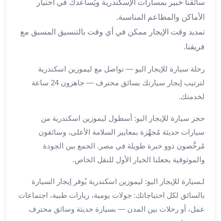
برج
سائقنا خبير بمسارات الإسكندرية ويُساعدك في اختيار
العرب
الأماكن والمطاعم المناسبة.
والإسكندرية
تمديد وقت الإيجار ممكن في أي وقت بالتنسيق المسبق مع
ليموزين
فريقنا.
اسكندرية
مطار
رحلة سيارة للإيجار اليو — تواصل مع ليموزين اسكندرية
القاهرة
لترتيب إيجار سيارتك بسائق محترف — جاهزون 24 ساعة
ليموزين
لخدمتك.
الاسكندريه
شرم
حجز سيارة للإيجار اليو: أسطول ليموزين اسكندرية من
الشيخ
سيارات حديثة مُجهَّزة بمعايير السلامة الأعلى، وسائقون
توصيل
ليموزين
مُرخَّصون ذوو خبرة طويلة في مصر. الجمع بين الجودة
الاسكندريه
والموثوقية يجعلنا الخيار الأول للنقل الخاص.
سيارات
ليموزين
لـسيارة للإيجار اليو: ليموزين اسكندرية يُوفر إيجار السيارة
الاسكندرية
بالسائق لكل احتياجاتك: جولات يومية، زيارات طبية، اجتماعات
اسعار
عمل، أو رحلات بين المدن — بسيارة حديثة وسائق محترف
ليموزين