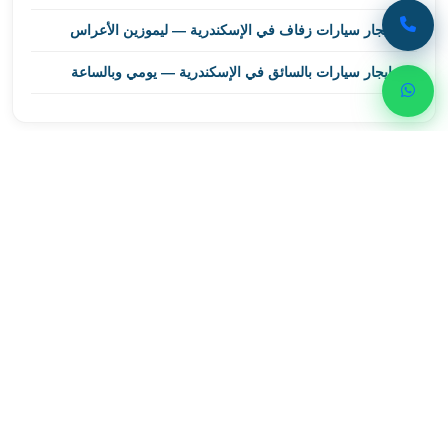
ليموزين
إيجار سيارات زفاف في الإسكندرية — ليموزين الأعراس
مطار
برج
إيجار سيارات بالسائق في الإسكندرية — يومي وبالساعة
العرب
اسكندرية
ليموزين
مطار
احجز رحلتك الآن
برج
العرب
تواصل مع ليموزين اسكندرية للحصول على أفضل خدمات
الاسكندرية
النقل الفاخر
ليموزين
من
01000948802
القاهرة
الى
واتساب
مطار
برج
العرب
ليموزين
من