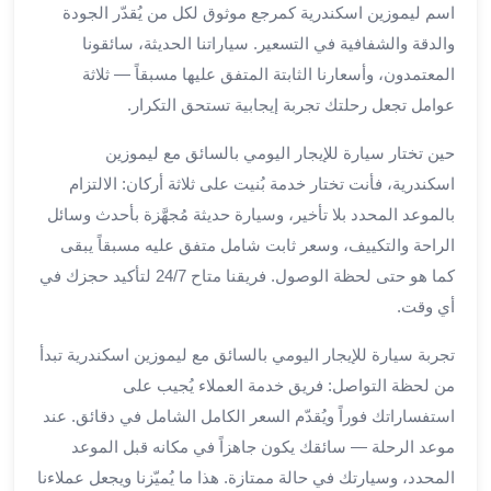
العرب
اسم ليموزين اسكندرية كمرجع موثوق لكل من يُقدّر الجودة
الاسكندرية
والدقة والشفافية في التسعير. سياراتنا الحديثة، سائقونا
ليموزين
المعتمدون، وأسعارنا الثابتة المتفق عليها مسبقاً — ثلاثة
المطار
عوامل تجعل رحلتك تجربة إيجابية تستحق التكرار.
برج
العرب
حين تختار سيارة للإيجار اليومي بالسائق مع ليموزين
من
اسكندرية، فأنت تختار خدمة بُنيت على ثلاثة أركان: الالتزام
مطار
بالموعد المحدد بلا تأخير، وسيارة حديثة مُجهَّزة بأحدث وسائل
برج
العرب
الراحة والتكييف، وسعر ثابت شامل متفق عليه مسبقاً يبقى
إلى
كما هو حتى لحظة الوصول. فريقنا متاح 24/7 لتأكيد حجزك في
القاهرة
أي وقت.
خدمة
vip
تجربة سيارة للإيجار اليومي بالسائق مع ليموزين اسكندرية تبدأ
مطار
من لحظة التواصل: فريق خدمة العملاء يُجيب على
برج
استفساراتك فوراً ويُقدّم السعر الكامل الشامل في دقائق. عند
العرب
موعد الرحلة — سائقك يكون جاهزاً في مكانه قبل الموعد
من
المحدد، وسيارتك في حالة ممتازة. هذا ما يُميّزنا ويجعل عملاءنا
مطار