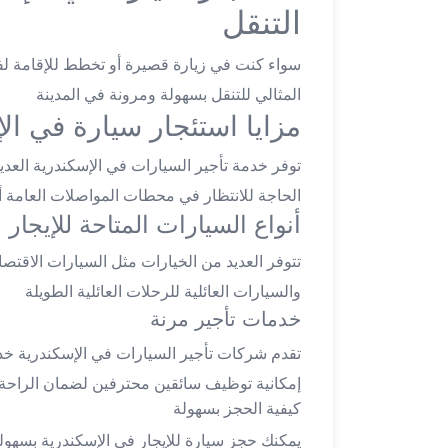
التنقل
تاكسي
لندن
سواء كنت في زيارة قصيرة أو تخطط للإقامة لفت
ليموزين
القاهرة
المثالي للتنقل بسهولة ومرونة في المدينة
اسكندرية
مزايا استئجار سيارة في ال
تاكسي
توفر خدمة تأجير السيارات في الإسكندرية العديد
اسكندريه
ليموزين
الحاجة للانتظار في محطات المواصلات العامة أ
المطار
أنواع السيارات المتاحة للإيجار
الخط
تتوفر العديد من الخيارات مثل السيارات الاقتصا
الساخن
ليموزين
والسيارات العائلية للرحلات العائلية الطويلة
دمياط
خدمات تأجير مرنة
ليموزين
تقدم شركات تأجير السيارات في الإسكندرية خدم
توصيل
إمكانية توظيف سائقين محترفين لضمان الراحة الت
المطار
كيفية الحجز بسهولة
ليموزين
الدقي
يمكنك حجز سيارة للإيجار في الإسكندرية بسهول