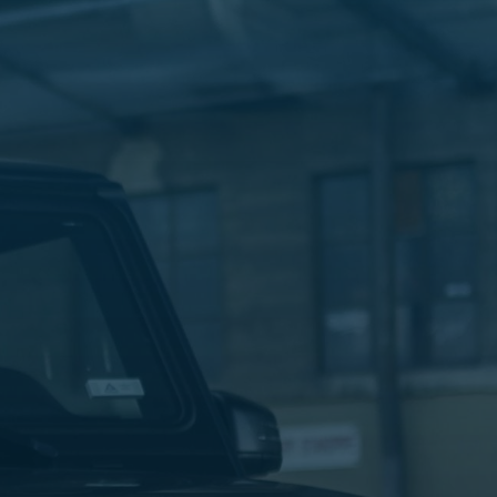
الليموزين
في
مطار
القاهرة
ليموزين
الاسكندرية
شركات
توصيل
مطار
برج
العرب
تاكسي
المطار
شركات
توصيل
من
مطار
القاهرة
تاكسي