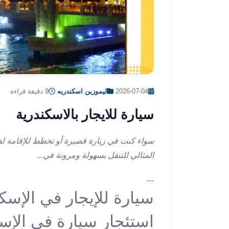
ليموزين
الإسكندرية
من
مطار
القاهرة
ليموزين
مطار
العاصمة
2026-07-04
·
ليموزين اسكندريه
·
9 دقيقة قراءة
الادارية
سيارة للايجار بالاسكندرية
ليموزين
البحر
الأحمر
سواء كنت في زيارة قصيرة أو تخطط للإقامة لفت
من
المثالي للتنقل بسهولة ومرونة في...
مطار
القاهرة
---
تاكسي
سيارة للإيجار في الإسك
العاصمة
ليموزين
استئجار سيارة في الإسك
السخنة