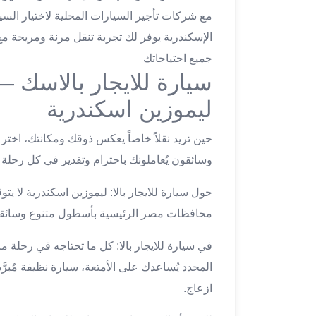
ليموزين
مع شركات تأجير السيارات المحلية لاختيار السيا
مطار
الإسكندرية يوفر لك تجربة تنقل مرنة ومريحة م
اكتوبر
جميع احتياجاتك
ليموزين
سيارة للايجار بالاسك 
العجوزه
ليموزين
ليموزين اسكندرية
مطار
القاهرة
حين تريد نقلاً خاصاً يعكس ذوقك ومكانتك، اختر
أسعار
وسائقون يُعاملونك باحترام وتقدير في كل رحلة د
ليموزين
فيصل
حول سيارة للايجار بالا: ليموزين اسكندرية لا ي
ليموزين
محافظات مصر الرئيسية بأسطول متنوع وسائقين 
مطار
القاهرة
في سيارة للايجار بالا: كل ما تحتاجه في رحلة
الخط
الساخن
المحدد يُساعدك على الأمتعة، سيارة نظيفة مُبرَ
ليموزين
ازعاج.
الهرم