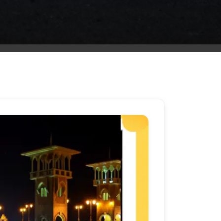
ليموزين
مطار
مرسي
مطروح
شركه
ليموزين
في
القاهره
ليموزين
مطار
الغردقة
ليموزين
اسكندرية
القاهرة
ليموزين
مطار
شرم
الشيخ