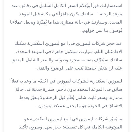
برج
استفساراتك فوراً ويُقدّم السعر الكامل الشامل في دقائق. عند
العرب
موعد الرحلة — سائقك يكون جاهزاً في مكانه قبل الموعد
الى
المحدد، وسيارتك في حالة ممتازة. هذا ما يُميّزنا ويجعل عملاءنا
الساحل
يُوصون بنا لمن حولهم.
الشمالي
ايجار
عند حجز شركات ليموزين في ا مع ليموزين اسكندرية يمكنك
سيارات
الاطمئنان التام: سيارتك ستكون جاهزة في الموعد المحدد،
بالسائق
سائقك سيُعرِّف بنفسه بمجرد وصوله، والسعر الشامل المتفق
مطار
برج
عليه لن يتغيّر. خدمتنا بُنيت على الوضوح والثقة.
العرب
ليموزين اسكندرية لـشركات ليموزين في ا يُقدّم ما وعد به فعلاً:
خدمة
سائق في الموعد المحدد بدون تأخير، سيارة حديثة في حالة
أهلا
مطار
ممتازة، وسعر ثابت شامل يُعلَم قبل الرحلة ولا يتغيّر بعدها.
برج
الاتساق في الجودة هو ما يجعل عملاءنا يعودون.
العرب
ايجار
ما يُميّز شركات ليموزين في ا مع ليموزين اسكندرية هو
سيارات
الموثوقية الكاملة في كل تفصيلة: حجز سهل وسريع، تأكيد