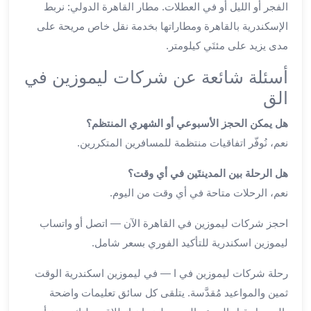
ليموزين
الفجر أو الليل أو في العطلات. مطار القاهرة الدولي: نربط
المحلة
الإسكندرية بالقاهرة ومطاراتها بخدمة نقل خاص مريحة على
الكبرى
مدى يزيد على مئتَي كيلومتر.
ليموزين
السويس
أسئلة شائعة عن شركات ليموزين في
ليموزين
الق
العين
السخنة
هل يمكن الحجز الأسبوعي أو الشهري المنتظم؟
ليموزين
نعم، نُوفّر اتفاقيات منتظمة للمسافرين المتكررين.
الغردقة
هل الرحلة بين المدينتَين في أي وقت؟
ليموزين
شرم
نعم، الرحلات متاحة في أي وقت من اليوم.
الشيخ
احجز شركات ليموزين في القاهرة الآن — اتصل أو واتساب
ليموزين
مرسي
ليموزين اسكندرية للتأكيد الفوري بسعر شامل.
علم
رحلة شركات ليموزين في ا — في ليموزين اسكندرية الوقت
خدمة
اهلا
ثمين والمواعيد مُقدَّسة. يتلقى كل سائق تعليمات واضحة
مطار