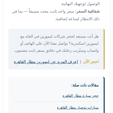
في
الوصول لوجهتك النهائية.
الاسكندرية
شفافية السعر:
سعر واحد ثابت محدد مسبقاً — بما في
ليموزين
ذلك الانتظار لساعة إضافية.
اسكندريه
ليموزين
الاسكندريه
هل أنت مستعد لحجز شركات ليموزين في القاه مع
مطروح
ليموزين اسكندرية؟ تواصل معنا الآن على الهاتف أو
ليموزين
واتساب وسنُرتب رحلتك في دقائق بسعر ثابت مضمون.
القاهرة
الاسكندرية
احجز الآن
|
اعرف المزيد عن ليموزين مطار القاهرة
ليموزين
الاسكندريه
الغردقه
تأجير
مقالات ذات صلة:
سيارات
الاسكندريه
حجز سيارة مطار القاهرة
ليموزين
مطار
سيارات توصيل مطار القاهرة