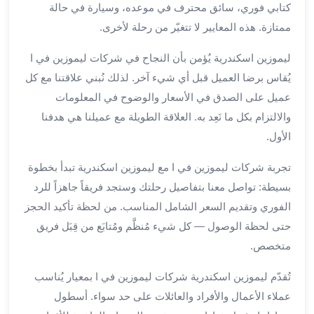
بالسائق
كتابي فوري، سائق محترف في موعده، وسيارة في حالة
من
ممتازة. هذه المعايير لا تتغيّر من رحلة لأخرى.
مطار
برج
ليموزين اسكندرية يُؤمن بأن النجاح في شركات ليموزين في ا
العرب
يُقاس برضا العميل قبل أي شيء آخر. لذلك نُبني علاقتنا مع كل
ليموزين
عميل على الصدق في الأسعار والوضوح في المعلومات
مطار
والالتزام بكل ما نَعِد به. العلاقة الطويلة مع عميلنا هي هدفنا
برج
العرب
الأول.
الدولي
تجربة شركات ليموزين في ا مع ليموزين اسكندرية تبدأ بخطوة
تأجير
سيارات
بسيطة: تواصل معنا بتفاصيل رحلتك وستجد فريقاً جاهزاً للرد
برج
الفوري وتقديم السعر الشامل المناسب. من لحظة تأكيد الحجز
العرب
حتى لحظة الوصول — كل شيء مُنظَّم ومُتابَع من قِبَل فريق
بالسائق
متخصص.
ليموزين
مطار
تُقدّم ليموزين اسكندرية شركات ليموزين في ا بمعيار يُناسب
برج
عملاء الأعمال والأفراد والعائلات على حد سواء. أسطول
العرب