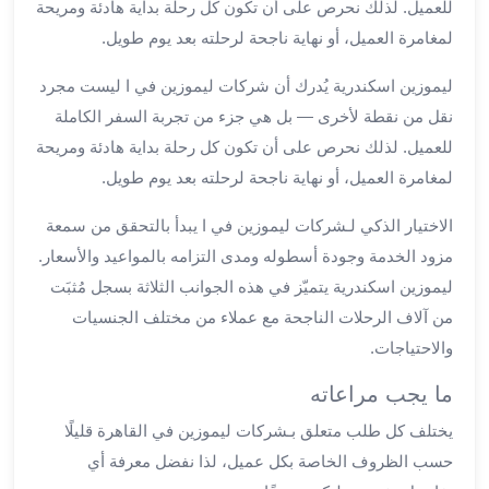
للعميل. لذلك نحرص على أن تكون كل رحلة بداية هادئة ومريحة
ليموزين
لمغامرة العميل، أو نهاية ناجحة لرحلته بعد يوم طويل.
مطار
برج
ليموزين اسكندرية يُدرك أن شركات ليموزين في ا ليست مجرد
العرب
نقل من نقطة لأخرى — بل هي جزء من تجربة السفر الكاملة
سيارات
للعميل. لذلك نحرص على أن تكون كل رحلة بداية هادئة ومريحة
بالسائق
لمغامرة العميل، أو نهاية ناجحة لرحلته بعد يوم طويل.
من
مطار
الاختيار الذكي لـشركات ليموزين في ا يبدأ بالتحقق من سمعة
برج
مزود الخدمة وجودة أسطوله ومدى التزامه بالمواعيد والأسعار.
العرب
ليموزين اسكندرية يتميّز في هذه الجوانب الثلاثة بسجل مُثبَت
سيارات
توصيل
من آلاف الرحلات الناجحة مع عملاء من مختلف الجنسيات
مطار
والاحتياجات.
برج
ما يجب مراعاته
العرب
توصيل
يختلف كل طلب متعلق بـشركات ليموزين في القاهرة قليلًا
مطار
حسب الظروف الخاصة بكل عميل، لذا نفضل معرفة أي
برج