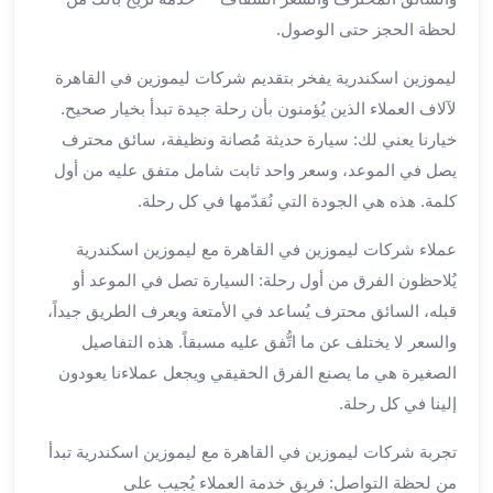
العرب
الاسكندرية
لحظة الحجز حتى الوصول.
ليموزين
ليموزين اسكندرية يفخر بتقديم شركات ليموزين في القاهرة
المطار
برج
لآلاف العملاء الذين يُؤمنون بأن رحلة جيدة تبدأ بخيار صحيح.
العرب
خيارنا يعني لك: سيارة حديثة مُصانة ونظيفة، سائق محترف
من
يصل في الموعد، وسعر واحد ثابت شامل متفق عليه من أول
مطار
كلمة. هذه هي الجودة التي نُقدّمها في كل رحلة.
برج
العرب
عملاء شركات ليموزين في القاهرة مع ليموزين اسكندرية
إلى
يُلاحظون الفرق من أول رحلة: السيارة تصل في الموعد أو
القاهرة
قبله، السائق محترف يُساعد في الأمتعة ويعرف الطريق جيداً،
خدمة
والسعر لا يختلف عن ما اتُّفق عليه مسبقاً. هذه التفاصيل
vip
الصغيرة هي ما يصنع الفرق الحقيقي ويجعل عملاءنا يعودون
مطار
برج
إلينا في كل رحلة.
العرب
تجربة شركات ليموزين في القاهرة مع ليموزين اسكندرية تبدأ
من
مطار
من لحظة التواصل: فريق خدمة العملاء يُجيب على