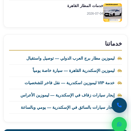
خدمات المطار القاهرة
ليموزين
برج
2026-07-04
العرب
راس
سدر
ليموزين
خدماتنا
برج
العرب
ليموزين مطار برج العرب الدولي — توصيل واستقبال
شرم
الشيخ
ليموزين الإسكندرية القاهرة — سيارة خاصة يومياً
ليموزين
خدمة VIP ليموزين اسكندرية — نقل فاخر للشخصيات
برج
العرب
إيجار سيارات زفاف في الإسكندرية — ليموزين الأعراس
مرسي
مطروح
إيجار سيارات بالسائق في الإسكندرية — يومي وبالساعة
ليموزين
مطار
العالمين