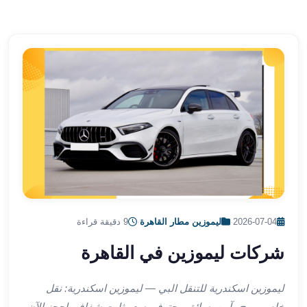
الشرقية
ليموزين
بنها
ليموزين
العبور
ليموزين
6
اكتوبر
الخط
الساخن
ليموزين
العاصمة
ليموزين
2026-07-04
·
ليموزين مطار القاهرة
·
9 دقيقة قراءة
الخط
الساخن
شركات ليموزين في القاهرة
تاكسى
ليموزين
ليموزين اسكندرية للتنقل البي — ليموزين اسكندرية: نقل
مصر
خاص مريح وآمن. سائق محترف. سعر ثابت شفاف. احجز الآن