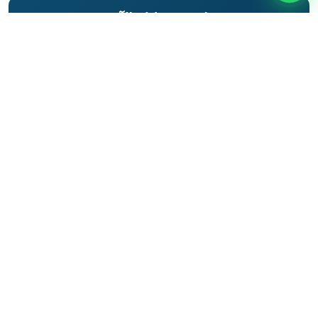
ليموزين
احجز رحلتك الآن
مطار
برج
تواصل مع ليموزين اسكندرية للحصول على أفضل خدمات
العرب
النقل الفاخر
اسكندرية
ليموزين
01000948802
مطار
برج
واتساب
العرب
الاسكندرية
ليموزين
من
القاهرة
الى
مطار
برج
العرب
ليموزين
من