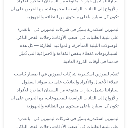
سياراتنا يشمل خيارات متنوعة من السيدان الفاخرة للأفراد
الي
والأزواج إلى الفانات الواسعة للمجموعات، مع الحرص على أن
مرسي
تكون كل سيارة بأعلى مستوى من النظافة والجهوزية.
مطروح
تاجير
ليموزين اسكندرية يتميّز في شركات ليموزين في ا بالقدرة
سيارات
على تلبية الطلبات في أصعب الأوقات: رحلات الفجر الباكر،
من
مطار
الوصولات الليلية المتأخرة، والمواعيد الطارئة — كل هذه
برج
السيناريوهات مُغطاة بنفس الكفاءة والاحترافية التي تُميّز
العرب
خدمتنا في أوقات الذروة العادية.
ليموزين
الاسكندريه
تُقدّم ليموزين اسكندرية شركات ليموزين في ا بمعيار يُناسب
الي
عملاء الأعمال والأفراد والعائلات على حد سواء. أسطول
السويس
سياراتنا يشمل خيارات متنوعة من السيدان الفاخرة للأفراد
تاكسي
والأزواج إلى الفانات الواسعة للمجموعات، مع الحرص على أن
من
تكون كل سيارة بأعلى مستوى من النظافة والجهوزية.
مطار
برج
ليموزين اسكندرية يتميّز في شركات ليموزين في ا بالقدرة
العرب
على تلبية الطلبات في أصعب الأوقات: رحلات الفجر الباكر،
توصيل