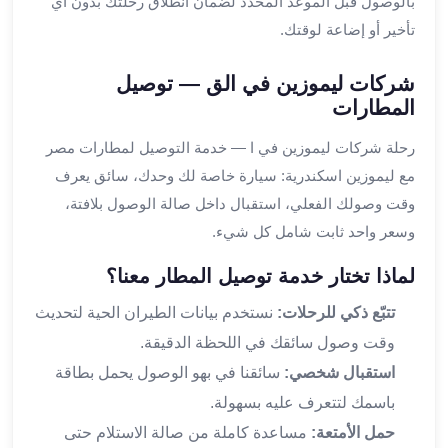
بالوصول قبل الموعد المحدد لضمان انطلاق رحلتك بدون أي
القاهرة
تأخير أو إضاعة لوقتك.
ليموزين
ليموزين
شركات ليموزين في الق — توصيل
مرسيدس
المطارات
ايجار
سيارات
رحلة شركات ليموزين في ا — خدمة التوصيل لمطارات مصر
زفاف
مع ليموزين اسكندرية: سيارة خاصة لك وحدك، سائق يعرف
ايجار
وقت وصولك الفعلي، استقبال داخل صالة الوصول بلافتة،
سيارات
وسعر واحد ثابت شامل كل شيء.
مرسيدس
ايجار
لماذا تختار خدمة توصيل المطار معنا؟
سيارات
تتبّع ذكي للرحلات:
نستخدم بيانات الطيران الحية لتحديث
بالسائق
خدمة
وقت وصول سائقك في اللحظة الدقيقة.
VIP
استقبال شخصي:
سائقنا في بهو الوصول يحمل بطاقة
شركات
باسمك لتتعرف عليه بسهولة.
تأجير
حمل الأمتعة:
مساعدة كاملة من صالة الاستلام حتى
سيارات