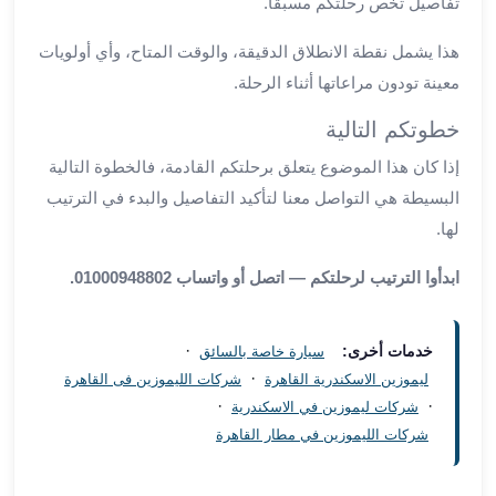
تفاصيل تخص رحلتكم مسبقًا.
العرب
سيارات
هذا يشمل نقطة الانطلاق الدقيقة، والوقت المتاح، وأي أولويات
مطار
معينة تودون مراعاتها أثناء الرحلة.
برج
العرب
خطوتكم التالية
مكاتب
إذا كان هذا الموضوع يتعلق برحلتكم القادمة، فالخطوة التالية
ليموزين
البسيطة هي التواصل معنا لتأكيد التفاصيل والبدء في الترتيب
الاسكندرية
شركات
لها.
توصيل
ابدأوا الترتيب لرحلتكم — اتصل أو واتساب 01000948802.
من
مطار
برج
·
خدمات أخرى:
سيارة خاصة بالسائق
العرب
·
ليموزين الاسكندرية القاهرة
شركات الليموزين فى القاهرة
ليموزين
·
·
شركات ليموزين في الاسكندرية
الساحل
شركات الليموزين في مطار القاهرة
الشمالى
شركات
ليموزين