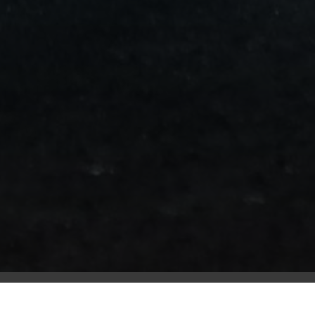
من
مطار
برج
العرب
الى
الساحل
الشمالي
ليموزين
المنوفية
مطار
القاهرة
ليموزين
ليموزين
البحيرة
ليموزين
بلطيم
ليموزين
بورسعيد
ليموزين