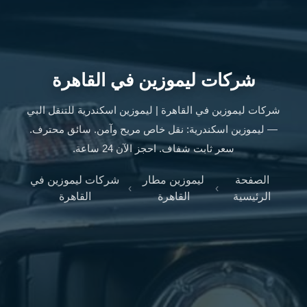
ليموزين
الإسكندرية
من
مطار
القاهرة
شركات ليموزين في القاهرة
ليموزين
مطار
شركات ليموزين في القاهرة | ليموزين اسكندرية للتنقل البي
العاصمة
— ليموزين اسكندرية: نقل خاص مريح وآمن. سائق محترف.
الادارية
سعر ثابت شفاف. احجز الآن 24 ساعة.
ليموزين
البحر
الصفحة
ليموزين مطار
شركات ليموزين في
الأحمر
›
›
الرئيسية
القاهرة
القاهرة
من
مطار
القاهرة
تاكسي
العاصمة
ليموزين
السخنة