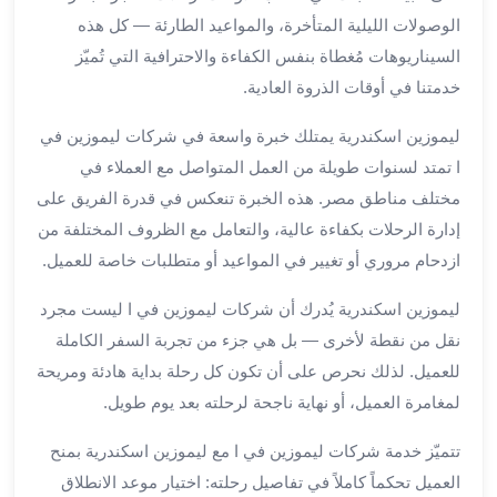
الوصولات الليلية المتأخرة، والمواعيد الطارئة — كل هذه
لمطار
برج
السيناريوهات مُغطاة بنفس الكفاءة والاحترافية التي تُميّز
العرب
خدمتنا في أوقات الذروة العادية.
حجز
ليموزين
ليموزين اسكندرية يمتلك خبرة واسعة في شركات ليموزين في
من
ا تمتد لسنوات طويلة من العمل المتواصل مع العملاء في
مطار
مختلف مناطق مصر. هذه الخبرة تنعكس في قدرة الفريق على
برج
إدارة الرحلات بكفاءة عالية، والتعامل مع الظروف المختلفة من
العرب
ازدحام مروري أو تغيير في المواعيد أو متطلبات خاصة للعميل.
خدمات
ليموزين
ليموزين اسكندرية يُدرك أن شركات ليموزين في ا ليست مجرد
اسكندرية
نقل من نقطة لأخرى — بل هي جزء من تجربة السفر الكاملة
خدمات
للعميل. لذلك نحرص على أن تكون كل رحلة بداية هادئة ومريحة
ليموزين
برج
لمغامرة العميل، أو نهاية ناجحة لرحلته بعد يوم طويل.
العرب
تتميّز خدمة شركات ليموزين في ا مع ليموزين اسكندرية بمنح
خدمات
العميل تحكماً كاملاً في تفاصيل رحلته: اختيار موعد الانطلاق
مطار