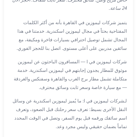
ليموزين
24 ساعة.
اون
لاين
يتميز شركات ليموزين في القاهرة بأنه من أكثر الكلمات
ليموزين
المفتاحية بحثاً في مجال ليموزين اسكندرية. خدمتنا في هذا
الشروق
المجال تشمل توصيل احترافي بسيارات فاخرة ومكيفة، مع
ليموزين
مدينتي
سائقين مدربين على أعلى مستوى. اتصل بنا للحجز الفوري.
ليموزين
شركات ليموزين في ا — المسافرون الباحثون عن ليموزين
الرحاب
ليموزين
موثوق للمطار يجدون إجابتهم في ليموزين اسكندرية. خدمة
التجمع
متكاملة تشمل مطار برج العرب والقاهرة وسفنكس والغردقة
الخامس
— مع سيارة خاصة وسعر ثابت وسائق محترف.
ليموزين
القاهرة
لـشركات ليموزين في ا: ما يُميز ليموزين اسكندرية عن وسائل
الجديدة
النقل الأخرى بسيط: تعرف سعر رحلتك قبل الصعود، وتعرف
ليموزين
اسم سائقك ورقمه قبل يوم السفر، وتصل في الوقت المحدد
المقطم
تماماً بضمان حقيقي وليس مجرد وعد.
ليموزين
المعادي