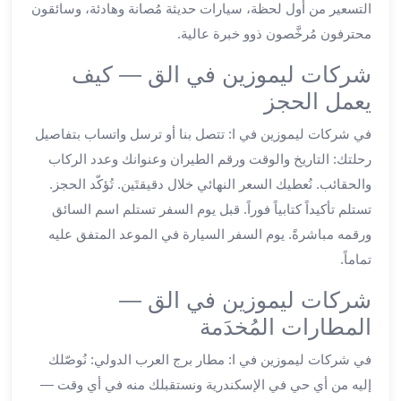
التسعير من أول لحظة، سيارات حديثة مُصانة وهادئة، وسائقون
ليموزين
محترفون مُرخَّصون ذوو خبرة عالية.
الجيزة
ليموزين
شركات ليموزين في الق — كيف
رجال
يعمل الحجز
الاعمال
ليموزين
في شركات ليموزين في ا: تتصل بنا أو ترسل واتساب بتفاصيل
حدائق
رحلتك: التاريخ والوقت ورقم الطيران وعنوانك وعدد الركاب
الاهرام
والحقائب. نُعطيك السعر النهائي خلال دقيقتَين. تُؤكّد الحجز.
ليموزين
تستلم تأكيداً كتابياً فوراً. قبل يوم السفر تستلم اسم السائق
الشيخ
زايد
ورقمه مباشرةً. يوم السفر السيارة في الموعد المتفق عليه
ليموزين
تماماً.
طنطا
شركات ليموزين في الق —
ليموزين
المنصورة
المطارات المُخدَمة
ليموزين
في شركات ليموزين في ا: مطار برج العرب الدولي: نُوصّلك
كفر
الشيخ
إليه من أي حي في الإسكندرية ونستقبلك منه في أي وقت —