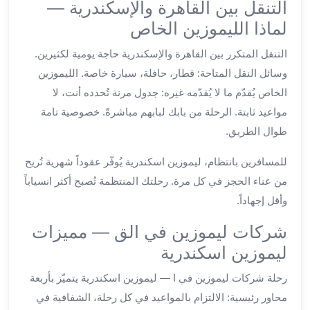
التنقل بين القاهرة والإسكندرية —
ليموزين
لماذا الليموزين الخاص
العاشر
من
التنقل المتكرر بين القاهرة والإسكندرية حاجة يومية لكثيرين.
رمضان
وسائل النقل المتاحة: قطار، حافلة، سيارة خاصة. الليموزين
ليموزين
الخاص يُقدّم ما لا يُقدّمه غيره: جدول مرنة تُحدده أنت، لا
الزمالك
مواعيد ثابتة. الرحلة من بابك لبابهم مباشرةً. خصوصية تامة
ليموزين
طوال الطريق.
مصر
الجديدة
للمسافرين بانتظام، ليموزين اسكندرية يُوفّر عقوداً شهرية تُريح
ليموزين
من عناء الحجز في كل مرة. رحلتك المنتظمة تُصبح أكثر انسياباً
مدينة
وأقل إجهاداً.
نصر
ليموزين
شركات ليموزين في الق — مميزات
القاهرة
ليموزين اسكندرية
ليموزين
مصر
رحلة شركات ليموزين في ا — ليموزين اسكندرية يتميّز بأربعة
ليموزين
محاور رئيسية: الالتزام بالمواعيد في كل رحلة، الشفافية في
العجمي