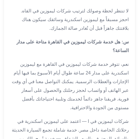
من
لا تنتظر لحظة وصولك لترتيب شركات ليموزين في القاه.
مطار
القاهرة
احجز مسبقاً مع ليموزين اسكندرية وسائقك سيكون هناك
الي
بلافتتك جاهزاً قبل أن تُغادر صالة الجمارك.
الاسكندرية
س: هل خدمة شركات ليموزين في القاهرة متاحة على مدار
تأجير
سيارات
الساعة؟
مطار
نعم، تتوفر خدمة شركات ليموزين في القاهرة مع ليموزين
برج
العرب
اسكندرية على مدار 24 ساعة طوال أيام الأسبوع بما فيها أيام
أسعار
الإجازات والعطلات الرسمية. يمكنك التواصل معنا في أي وقت
توصيل
عبر الهاتف أو واتساب لحجز رحلتك والحصول على أسعار
مطار
فورية. فريقنا جاهز دائماً لخدمتك وتلبية احتياجاتك بأفضل
برج
مستوى من الجودة والاحترافية.
العرب
توصيل
شركات ليموزين في ا — اعتمد على ليموزين اسكندرية في
مطار
رحلاتك الخاصة داخل مصر. خدمة شاملة تجمع السيارة الحديثة
برج
والسائق المحترف والسعر الشفاف — خدمة تُريح بالك من