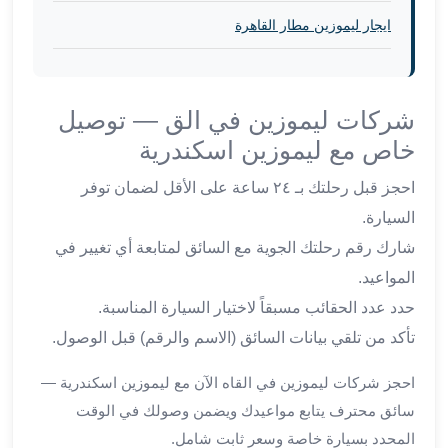
برج
العرب
ايجار ليموزين مطار القاهرة
والإسكندرية
ليموزين
اسكندرية
شركات ليموزين في الق — توصيل
مطار
خاص مع ليموزين اسكندرية
القاهرة
ليموزين
احجز قبل رحلتك بـ ٢٤ ساعة على الأقل لضمان توفر
الاسكندريه
السيارة.
شرم
الشيخ
شارك رقم رحلتك الجوية مع السائق لمتابعة أي تغيير في
توصيل
المواعيد.
ليموزين
حدد عدد الحقائب مسبقاً لاختيار السيارة المناسبة.
الاسكندريه
تأكد من تلقي بيانات السائق (الاسم والرقم) قبل الوصول.
سيارات
ليموزين
احجز شركات ليموزين في القاه الآن مع ليموزين اسكندرية —
الاسكندرية
سائق محترف يتابع مواعيدك ويضمن وصولك في الوقت
اسعار
ليموزين
المحدد بسيارة خاصة وسعر ثابت شامل.