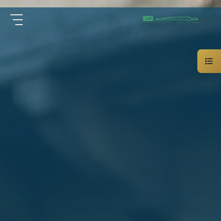
سيارة
الرئيسية
خاصة
بالسائق
من نحن
ليموزين
الاسكندرية
القاهرة
الخدمات
شركات
الليموزين
مقالات
فى
القاهرة
اتصل بنا
شركات
ليموزين
في
01000948802
الاسكندرية
شركات
EN