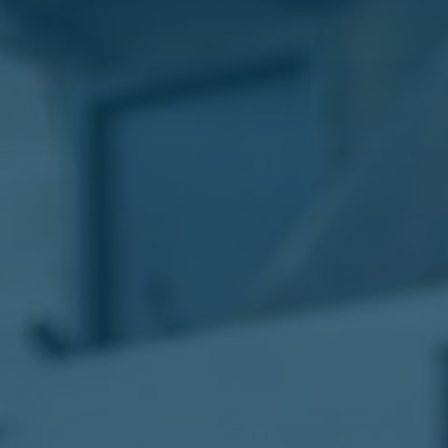
الليموزين
في
مطار
القاهرة
ليموزين
الاسكندرية
شركات
توصيل
مطار
برج
العرب
تاكسي
المطار
شركات
توصيل
من
مطار
القاهرة
تاكسي