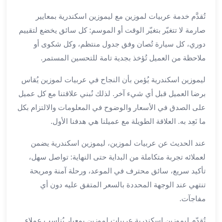
الي
تُقدَّم خدمة عربيات لموزين مع ليموزين اسكندرية بمعايير
مرسي
مطروح
صارمة لا تتغيّر بتغيّر الوقت أو الموسم: كل سائق يخضع لتقييم
تاجير
دوري، كل سيارة تُصان وفق جدول منتظم، وكل شكوى أو
سيارات
ملاحظة من العميل تُؤخذ بجدية تامة للتحسين المستمر.
من
مطار
ليموزين اسكندرية يُؤمن بأن النجاح في عربيات لموزين يُقاس
برج
برضا العميل قبل أي شيء آخر. لذلك نُبني علاقتنا مع كل عميل
العرب
على الصدق في الأسعار والوضوح في المعلومات والالتزام بكل
ليموزين
ما نَعِد به. العلاقة الطويلة مع عميلنا هي هدفنا الأول.
الاسكندريه
الي
عند الحديث عن عربيات لموزين، ليموزين اسكندرية يضمن
السويس
لعملائه تجربة متكاملة من البداية حتى النهاية: تواصل سهل،
تاكسي
تأكيد سريع، سائق محترف في الموعد، ورحلة آمنة ومريحة
من
تنتهي عند الوجهة المحددة بالسعر المتفق عليه دون أي
مطار
برج
مفاجآت.
العرب
تُقدّم ليموزين اسكندرية عربيات لموزين بمعيار يُناسب عملاء
توصيل