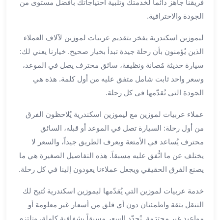
فريقنا جاهز دائماً لخدمتك وتلبية احتياجاتك بأفضل مستوى من
برج
الجودة والاحترافية.
العرب
الى
ليموزين اسكندرية يفخر بتقديم عربيات لموزين لآلاف العملاء
الساحل
الذين يُؤمنون بأن رحلة جيدة تبدأ بخيار صحيح. خيارنا يعني لك:
الشمالي
سيارة حديثة مُصانة ونظيفة، سائق محترف يصل في الموعد،
ايجار
سيارات
وسعر واحد ثابت شامل متفق عليه من أول كلمة. هذه هي
بالسائق
الجودة التي نُقدّمها في كل رحلة.
مطار
برج
عملاء عربيات لموزين مع ليموزين اسكندرية يُلاحظون الفرق
العرب
من أول رحلة: السيارة تصل في الموعد أو قبله، السائق
خدمة
محترف يُساعد في الأمتعة ويعرف الطريق جيداً، والسعر لا
أهلا
يختلف عن ما اتُّفق عليه مسبقاً. هذه التفاصيل الصغيرة هي ما
مطار
يصنع الفرق الحقيقي ويجعل عملاءنا يعودون إلينا في كل رحلة.
برج
العرب
خدمة عربيات لموزين التي يُقدّمها ليموزين اسكندرية تُتيح لك
ايجار
التنقل بثقة واطمئنان دون أي قلق من أسعار غير معلومة أو
سيارات
مواعيد غير محترَمة. نُحدّد السعر مسبقاً بشفافية كاملة، ونلتزم