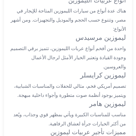
أنواع عربيات الليموزين
ليموزين
هناك عدة أنواع من سيارات الليموزين المتاحة للإيجار في
العاشر
مصر، وتتنوع حسب الحجم والموديل والتجهيزات. ومن أشهر
من
الأنواع:
رمضان
ليموزين مرسيدس
ليموزين
الزمالك
واحدة من أفخم أنواع عربات الليموزين، تتميز برقي التصميم
ليموزين
وجودة القيادة وتعتبر الخيار الأمثل لرجال الأعمال
مصر
الجديدة
والعروسين.
ليموزين كرايسلر
ليموزين
مدينة
تصميم أمريكي فخم، مثالي للحفلات والمناسبات الشبابية،
نصر
ويتميز بوجود أنظمة صوت متطورة وأجواء داخلية مبهجة.
ليموزين
ليموزين هامر
القاهرة
ليموزين
مناسب للمناسبات الكبيرة ويأتي بمظهر قوي وجذاب، ويُعد
مصر
من أكثر الخيارات جرأة لعشاق الرفاهية.
ليموزين
مميزات تأجير عربيات ليموزين
العجمي