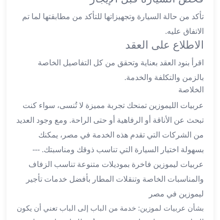
القاهرة
تأكد من حالة السيارة وتجهيزاتها للتأكد من مطابقتها لما تم
ليموزين
الاتفاق عليه.
ليموزين
الاطلاع على العقد
مرسيدس
ايجار
اقرأ بنود العقد بعناية وتحقق من كل التفاصيل الخاصة
سيارات
بالزمن والتكلفة والخدمة.
زفاف
الخلاصة
ايجار
عربيات الليموزين تمنحك تجربة مميزة لا تُنسى، سواء كنت
سيارات
مرسيدس
تبحث عن الأناقة أو الرفاهية أو حتى الراحة. ومع وجود العديد
ايجار
من الشركات التي تقدم هذه الخدمة في مصر، يمكنك
سيارات
بسهولة اختيار السيارة التي تناسب ذوقك ومناسبتك. ---
بالسائق
عربيات ليموزين فاخرة بموديلات متنوعة تناسب الزفاف
خدمة
VIP
والمناسبات الخاصة وتنقلات المطار بأفضل خدمات تأجير
شركات
ليموزين في مصر
تأجير
بشأن عربيات لموزين: خدمة من الباب إلى الباب تعني أن يكون
سيارات