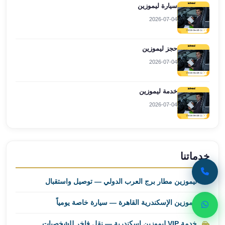
سيارة ليموزين
ليموزين
مطار
2026-07-04
برج
العرب
حجز ليموزين
اسكندرية
2026-07-04
ليموزين
مطار
برج
خدمة ليموزين
العرب
2026-07-04
الاسكندرية
ليموزين
من
القاهرة
خدماتنا
الى
مطار
ليموزين مطار برج العرب الدولي — توصيل واستقبال
برج
العرب
ليموزين الإسكندرية القاهرة — سيارة خاصة يومياً
ليموزين
خدمة VIP ليموزين اسكندرية — نقل فاخر للشخصيات
من