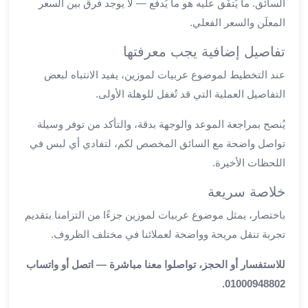
السائق. ما يُتفَق عليه هو ما يُدفَع — لا يوجد فرق بين السعر
مطار
المعلَن والسعر الفعلي.
برج
العرب
تفاصيل إضافية يجب معرفتها
ليموزين
عند التخطيط لموضوع عربيات لموزين، يفيد الانتباه لبعض
برج
التفاصيل العملية التي قد تُغفل للوهلة الأولى.
العرب
اسكندرية
يُنصح بمراجعة الموعد والوجهة بدقة، والتأكد من توفر وسيلة
ليموزين
تواصل واضحة مع السائق المخصص لكم، لتفادي أي لبس في
برج
اللحظات الأخيرة.
العرب
الساحل
خلاصة سريعة
الشمالي
باختصار، يمثل موضوع عربيات لموزين جزءًا من التزامنا بتقديم
ليموزين
برج
تجربة تنقل مريحة وواضحة لعملائنا في مختلف الظروف.
العرب
للاستفسار أو الحجز، تواصلوا معنا مباشرة — اتصل أو واتساب
العاصمة
ليموزين
01000948802.
برج