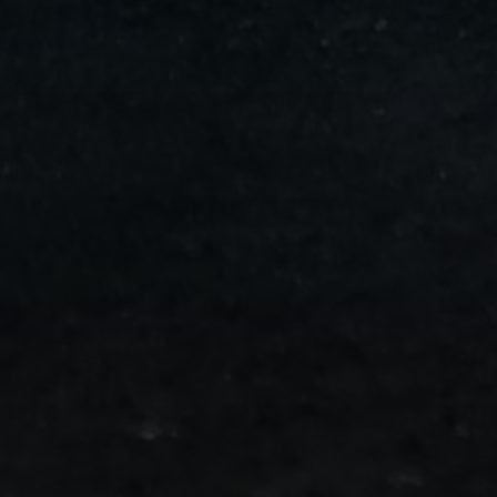
من
مطار
برج
العرب
الى
الساحل
الشمالي
ليموزين
المنوفية
مطار
القاهرة
ليموزين
ليموزين
البحيرة
ليموزين
بلطيم
ليموزين
بورسعيد
ليموزين