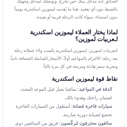
السائق عند مدخل بيتك حين تخرج، ويُوصلك لمدخل وجهتك
في
بالضبط دون أي تعقيد. هذا ما يُقدمه ليموزين اسكندرية يومياً
الاسكندرية
بدون استثناء، سواء كانت الرحلة قريبة أو بعيدة.
ليموزين
اسكندريه
ليموزين
لماذا يختار العملاء ليموزين اسكندرية
الاسكندريه
لـعربيات لموزين؟
مطروح
لـعربيات لموزين: ليموزين اسكندرية يكسب ولاء عملائه رحلة
ليموزين
بعد رحلة: الالتزام بالمواعيد أولاً، الأسعار الشاملة الشفافة ثانياً،
القاهرة
الاسكندرية
وتجربة سفر هادئة ومريحة في كل مرة ثالثاً.
ليموزين
نقاط قوة ليموزين اسكندرية
الاسكندريه
الغردقه
الدقة في المواعيد:
سائقنا يصل قبل الموعد المحدد
تأجير
لضمان راحتك وهدوء بالك.
سيارات
سيارات فاخرة مُصانة:
أسطول من السيارات الفاخرة
الاسكندريه
ليموزين
تخضع لصيانة دورية صارمة.
مطار
سائقون محترفون مُرخَّصون:
فريق من السائقين ذوي