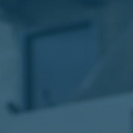
الليموزين
في
مطار
القاهرة
ليموزين
الاسكندرية
شركات
توصيل
مطار
برج
العرب
تاكسي
المطار
شركات
توصيل
من
مطار
القاهرة
تاكسي