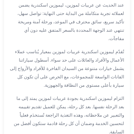
برج
عند الحديث عن عربيات لموزين، ليموزين اسكندرية يضمن
العرب
لعملائه تجربة متكاملة من البداية حتى النهاية: تواصل سهل،
خدمات
تأكيد سريع، سائق محترف في الموعد، ورحلة آمنة ومريحة
مطار
تنتهي عند الوجهة المحددة بالسعر المتفق عليه دون أي
برج
مفاجآت.
العرب
الدولي
تُقدّم ليموزين اسكندرية عربيات لموزين بمعيار يُناسب عملاء
خدمة
الأعمال والأفراد والعائلات على حد سواء. أسطول سياراتنا
التوصيل
يشمل خيارات متنوعة من السيدان الفاخرة للأفراد والأزواج إلى
من
مطار
الفانات الواسعة للمجموعات، مع الحرص على أن تكون كل
برج
سيارة بأعلى مستوى من النظافة والجهوزية.
العرب
خدمة
التزام ليموزين اسكندرية بجودة عربيات لموزين يمتد إلى ما
توصيل
بعد الرحلة نفسها. بعد كل رحلة، يمكن للعميل تقديم تقييمه
مطار
والتعبير عن ملاحظاته، وهذه التغذية الراجعة تُستخدَم فعلياً
برج
لتحسين الخدمة وضمان أن كل رحلة قادمة ستكون أفضل من
العرب
السابقة.
خدمة