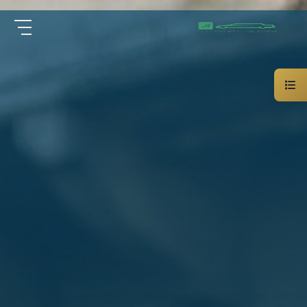
سيارة
الرئيسية
خاصة
بالسائق
من نحن
ليموزين
الاسكندرية
القاهرة
الخدمات
شركات
الليموزين
مقالات
فى
القاهرة
اتصل بنا
شركات
ليموزين
في
01000948802
الاسكندرية
شركات
EN