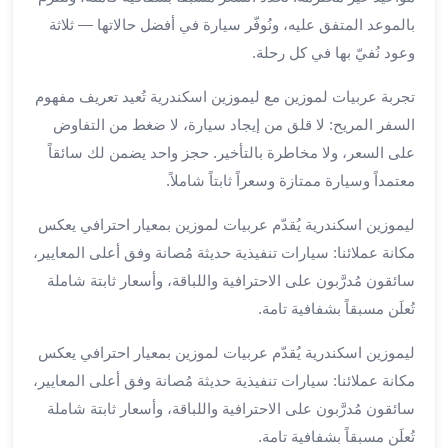
بالسائق
بالموعد المتفق عليه، ونُوفّر سيارة في أفضل حالاتها — ثلاثة
من
مطار
وعود نُفيّ بها في كل رحلة.
برج
تجربة عربيات لموزين مع ليموزين اسكندرية تُعيد تعريف مفهوم
العرب
ليموزين
السفر المريح: لا قلق من إيجاد سيارة، لا ضغط من التفاوض
مطار
على السعر، ولا مخاطرة بالتأخير. حجز واحد يضمن لك سائقاً
برج
معتمداً وسيارة ممتازة وسعراً ثابتاً شاملاً.
العرب
الدولي
ليموزين اسكندرية يُقدّم عربيات لموزين بمعيار احترافي يعكس
تأجير
مكانة عملائنا: سيارات تنفيذية حديثة مُصانة وفق أعلى المعايير،
سيارات
سائقون مُدرَّبون على الاحترافية واللباقة، وأسعار ثابتة شاملة
برج
تُعلَن مسبقاً بشفافية تامة.
العرب
بالسائق
ليموزين اسكندرية يُقدّم عربيات لموزين بمعيار احترافي يعكس
ليموزين
مكانة عملائنا: سيارات تنفيذية حديثة مُصانة وفق أعلى المعايير،
مطار
سائقون مُدرَّبون على الاحترافية واللباقة، وأسعار ثابتة شاملة
برج
العرب
تُعلَن مسبقاً بشفافية تامة.