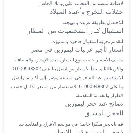
ليموزين
لإضافة لمسة من الفخامة على يومك الخاص.
المحلة
حفلات التخرج وأعياد الميلاد
الكبرى
للاحتفال بطريقة فريدة ومبهجة.
ليموزين
استقبال كبار الشخصيات من المطار
السويس
ليموزين
لتقديم تجربة استقبال فاخرة ومتميزة.
العين
أسعار تأجير عربيات ليموزين في مصر
السخنة
تختلف الأسعار حسب نوع السيارة، مدة الإيجار، والمسافة.
ليموزين
الغردقة
ولكن غالبًا ما تبدأ الأسعار من اتصل بنا على 01000948802
ليموزين
للاستفسار عن السعر في الساعة وتصل إلى أكثر من اتصل
شرم
بنا على 01000948802 للاستفسار عن السعر لكامل حسب
الشيخ
الطراز والخدمة المقدمة.
ليموزين
نصائح عند حجز ليموزين
مرسي
علم
الحجز المسبق
خدمة
قم بالحجز مبكرًا خاصة في مواسم الأفراح والمناسبات.
اهلا
فحص السيارة قبل الإيجار
مطار