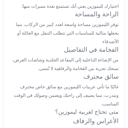
ليموزين
اختيارك لليموزين يعني أنك تستمتع بعدة مميزات منها:
الجيزة
الراحة والمساحة
ليموزين
توفر الليموزين مساحة واسعة لعدد كبير من الركاب، مما
رجال
الاعمال
يجعلها مثالية للمناسبات التي تتطلب التنقل مع العائلة أو
ليموزين
الأصدقاء.
حدائق
الفخامة في التفاصيل
الاهرام
من الإضاءة الداخلية إلى المقاعد الجلدية وشاشات العرض،
ليموزين
الشيخ
تمنحك تجربة من الفخامة والرفاهية لا تُنسى.
زايد
سائق محترف
ليموزين
غالبًا ما تأتي عربيات الليموزين مع سائق خاص محترف
طنطا
ليموزين
ومدرب، مما يضيف إلى راحتك ويضمن وصولك في الوقت
المنصورة
المناسب.
ليموزين
متى تحتاج لعربية ليموزين؟
كفر
الأعراس والزفاف
الشيخ