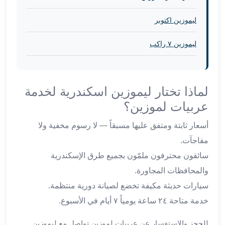
من
مطار
ليموزين اكتوبر
القاهرة
الي
ليموزين ٧ راكب
الاسكندرية
تأجير
سيارات
لماذا تختار ليموزين اسكندرية لخدمة
مطار
عربيات لموزين؟
برج
العرب
أسعار ثابتة ومتفق عليها مسبقاً — لا رسوم مخفية ولا
أسعار
مفاجآت.
توصيل
مطار
سائقون محترفون ملمّون بجميع طرق الإسكندرية
برج
والمحافظات المجاورة.
العرب
سيارات حديثة مكيفة تخضع لصيانة دورية منتظمة.
توصيل
خدمة متاحة ٢٤ ساعة يومياً ٧ أيام في الأسبوع.
مطار
برج
للحجز والاستفسار عن عربيات لموزين تواصل مع ليموزين