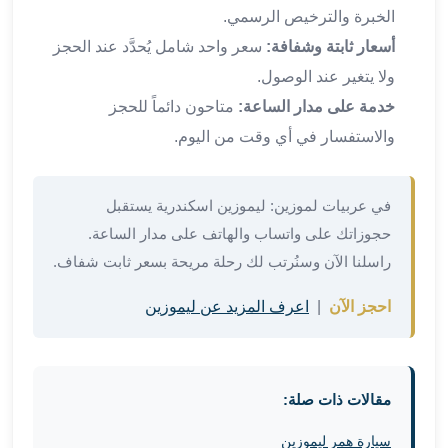
برج
الخبرة والترخيص الرسمي.
العرب
أسعار ثابتة وشفافة:
سعر واحد شامل يُحدَّد عند الحجز
والإسكندرية
ليموزين
ولا يتغير عند الوصول.
اسكندرية
خدمة على مدار الساعة:
متاحون دائماً للحجز
مطار
والاستفسار في أي وقت من اليوم.
القاهرة
ليموزين
الاسكندريه
في عربيات لموزين: ليموزين اسكندرية يستقبل
شرم
حجوزاتك على واتساب والهاتف على مدار الساعة.
الشيخ
راسلنا الآن وسنُرتب لك رحلة مريحة بسعر ثابت شفاف.
توصيل
ليموزين
احجز الآن
|
اعرف المزيد عن ليموزين
الاسكندريه
سيارات
ليموزين
الاسكندرية
مقالات ذات صلة:
اسعار
ليموزين
سيارة همر ليموزين