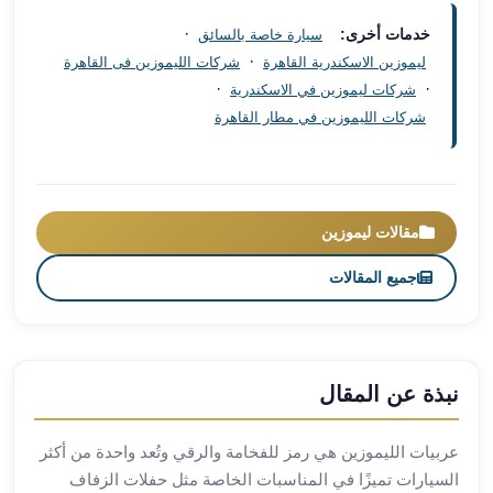
العرب
·
خدمات أخرى:
سيارة خاصة بالسائق
العجمي
·
ليموزين الاسكندرية القاهرة
شركات الليموزين فى القاهرة
ليموزين
·
·
شركات ليموزين في الاسكندرية
برج
شركات الليموزين في مطار القاهرة
العرب
العين
السخنة
ليموزين
برج
مقالات ليموزين
العرب
جميع المقالات
الغردقة
ليموزين
برج
العرب
القاهرة
نبذة عن المقال
ليموزين
برج
عربيات الليموزين هي رمز للفخامة والرقي وتُعد واحدة من أكثر
العرب
السيارات تميزًا في المناسبات الخاصة مثل حفلات الزفاف
دهب