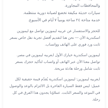
من
والمحافظات المجاورة.
مطار
سيارات حديثة مكيفة تخضع لصيانة دورية منتظمة.
القاهرة
خدمة متاحة ٢٤ ساعة يومياً ٧ أيام في الأسبوع.
الي
الاسكندرية
للحجز والاستفسار عن عربيه ليموزين تواصل مع ليموزين
تأجير
اسكندرية الآن — نحن هنا لتقديم أفضل تجربة نقل خاص بسعر
سيارات
ثابت ورد فوري على الهاتف وواتساب.
مطار
برج
ليموزين اسكندرية خيارك الأول لـعربيه ليموزين في مصر.
العرب
تواصل معنا الآن عبر الهاتف أو واتساب لتأكيد حجزك بسعر
أسعار
توصيل
ثابت شامل ورحلة هادئة مريحة.
مطار
لـعربيه ليموزين: ليموزين اسكندرية يُقدّم قيمة حقيقية لكل
برج
العرب
عميل: ليس فقط السيارة الفاخرة بل الالتزام بالوعد والوصول
توصيل
في الموعد والسعر الثابت. عملاؤنا يجدون هذا الفرق في كل
مطار
رحلة.
برج