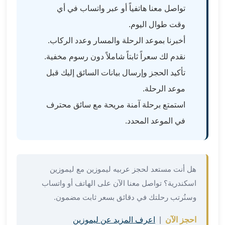
في
تواصل معنا هاتفياً أو عبر واتساب في أي
الاسكندرية
وقت طوال اليوم.
ليموزين
أخبرنا بموعد الرحلة والمسار وعدد الركاب.
اسكندريه
ليموزين
نقدم لك سعراً ثابتاً شاملاً دون رسوم مخفية.
الاسكندريه
تأكيد الحجز وإرسال بيانات السائق إليك قبل
مطروح
موعد الرحلة.
ليموزين
القاهرة
استمتع برحلة آمنة مريحة مع سائق محترف
الاسكندرية
في الموعد المحدد.
ليموزين
الاسكندريه
الغردقه
تأجير
هل أنت مستعد لحجز عربيه ليموزين مع ليموزين
سيارات
اسكندرية؟ تواصل معنا الآن على الهاتف أو واتساب
الاسكندريه
وسنُرتب رحلتك في دقائق بسعر ثابت مضمون.
ليموزين
مطار
احجز الآن
|
اعرف المزيد عن ليموزين