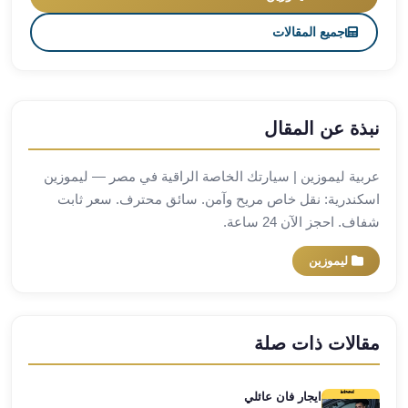
العرب
جميع المقالات
العجمي
ليموزين
برج
العرب
العين
نبذة عن المقال
السخنة
ليموزين
عربية ليموزين | سيارتك الخاصة الراقية في مصر — ليموزين
برج
اسكندرية: نقل خاص مريح وآمن. سائق محترف. سعر ثابت
العرب
شفاف. احجز الآن 24 ساعة.
الغردقة
ليموزين
ليموزين
برج
العرب
القاهرة
مقالات ذات صلة
ليموزين
برج
العرب
ايجار فان عائلي
دهب