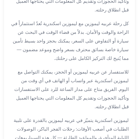
وتأكيد الحجوزات وتقديم كل المعلومات التي يحتاجها العميل
لمطار
قبل انطلاق رحلته.
برج
العرب
كل رحلة عربيه ليموزين مع ليموزين اسكندرية تُعدّ استثماراً في
حجز
الراحة والوقت والأمان. بدلاً من قضاء الوقت في البحث عن
ليموزين
سيارة أو التفاوض على السعر، يمكنك بحجز واحد بسيط تأمين
من
سيارة خاصة بسائق محترف بسعر واضح وموعد مضمون —
مطار
مما يُتيح لك التركيز الكامل على رحلتك.
برج
العرب
للاستفسار عن عربيه ليموزين أو الحجز، يمكنك التواصل مع
خدمات
ليموزين اسكندرية عبر واتساب أو الهاتف في أي وقت من
ليموزين
اليوم. الفريق متاح على مدار الساعة للرد على الاستفسارات
اسكندرية
خدمات
وتأكيد الحجوزات وتقديم كل المعلومات التي يحتاجها العميل
ليموزين
قبل انطلاق رحلته.
برج
العرب
ليموزين اسكندرية يتميّز في عربيه ليموزين بالقدرة على تلبية
خدمات
الطلبات في أصعب الأوقات: رحلات الفجر الباكر، الوصولات
مطار
الليلية المتأخرة، والمواعيد الطارئة — كل هذه السيناريوهات