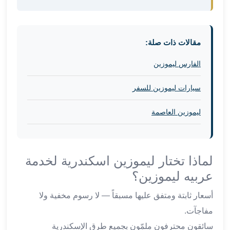
برج
العرب
والإسكندرية
ليموزين
مقالات ذات صلة:
اسكندرية
مطار
الفارس ليموزين
القاهرة
سيارات ليموزين للسفر
ليموزين
الاسكندريه
ليموزين العاصمة
شرم
الشيخ
توصيل
ليموزين
لماذا تختار ليموزين اسكندرية لخدمة
الاسكندريه
عربيه ليموزين؟
سيارات
ليموزين
أسعار ثابتة ومتفق عليها مسبقاً — لا رسوم مخفية ولا
الاسكندرية
مفاجآت.
اسعار
ليموزين
سائقون محترفون ملمّون بجميع طرق الإسكندرية