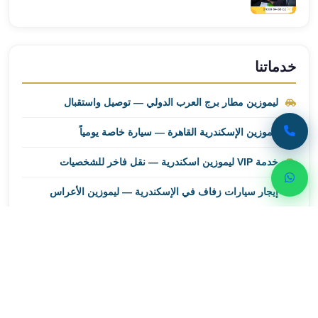
ليموزين
مطار
برج
العرب
خدماتنا
اسكندرية
ليموزين
ليموزين مطار برج العرب الدولي — توصيل واستقبال
مطار
برج
ليموزين الإسكندرية القاهرة — سيارة خاصة يومياً
العرب
خدمة VIP ليموزين اسكندرية — نقل فاخر للشخصيات
الاسكندرية
ليموزين
إيجار سيارات زفاف في الإسكندرية — ليموزين الأعراس
من
القاهرة
إيجار سيارات بالسائق في الإسكندرية — يومي وبالساعة
الى
مطار
برج
العرب
احجز رحلتك الآن
ليموزين
من