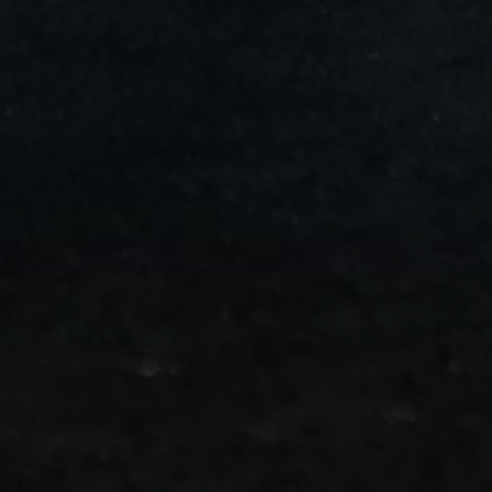
من
مطار
برج
العرب
الى
الساحل
الشمالي
ليموزين
المنوفية
مطار
القاهرة
ليموزين
ليموزين
البحيرة
ليموزين
بلطيم
ليموزين
بورسعيد
ليموزين