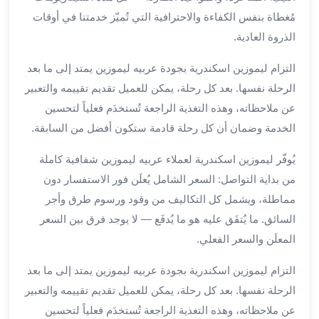
برج
مُغطاة بنفس الكفاءة والاحترافية التي تُميّز خدمتنا في أوقات
العرب
الذروة العادية.
خدمات
مطار
التزام ليموزين اسكندرية بجودة عربيه ليموزين يمتد إلى ما بعد
برج
الرحلة نفسها. بعد كل رحلة، يمكن للعميل تقديم تقييمه والتعبير
العرب
عن ملاحظاته، وهذه التغذية الراجعة تُستخدَم فعلياً لتحسين
الدولي
الخدمة وضمان أن كل رحلة قادمة ستكون أفضل من السابقة.
خدمة
التوصيل
يُوفّر ليموزين اسكندرية لعملاء عربيه ليموزين شفافية كاملة
من
من بداية التواصل: السعر الشامل يُعلَن فور الاستفسار دون
مطار
برج
مماطلة، ويشمل كل التكاليف من وقود ورسوم طرق وأجر
العرب
السائق. ما يُتفَق عليه هو ما يُدفَع — لا يوجد فرق بين السعر
خدمة
المعلَن والسعر الفعلي.
توصيل
مطار
التزام ليموزين اسكندرية بجودة عربيه ليموزين يمتد إلى ما بعد
برج
الرحلة نفسها. بعد كل رحلة، يمكن للعميل تقديم تقييمه والتعبير
العرب
عن ملاحظاته، وهذه التغذية الراجعة تُستخدَم فعلياً لتحسين
خدمة