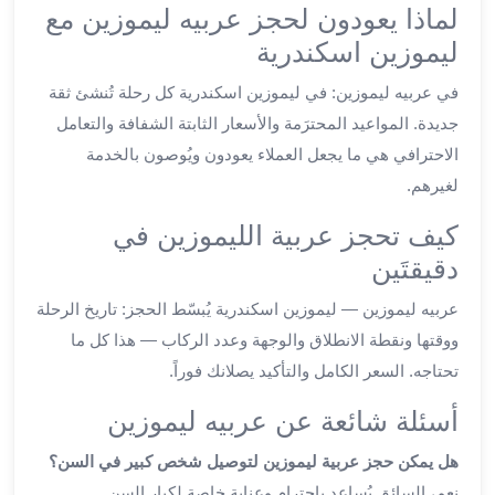
لماذا يعودون لحجز عربيه ليموزين مع
ليموزين
الجيزة
ليموزين اسكندرية
ليموزين
في عربيه ليموزين: في ليموزين اسكندرية كل رحلة تُنشئ ثقة
رجال
جديدة. المواعيد المحترَمة والأسعار الثابتة الشفافة والتعامل
الاعمال
ليموزين
الاحترافي هي ما يجعل العملاء يعودون ويُوصون بالخدمة
حدائق
لغيرهم.
الاهرام
كيف تحجز عربية الليموزين في
ليموزين
الشيخ
دقيقتَين
زايد
عربيه ليموزين — ليموزين اسكندرية يُبسّط الحجز: تاريخ الرحلة
ليموزين
ووقتها ونقطة الانطلاق والوجهة وعدد الركاب — هذا كل ما
طنطا
ليموزين
تحتاجه. السعر الكامل والتأكيد يصلانك فوراً.
المنصورة
أسئلة شائعة عن عربيه ليموزين
ليموزين
كفر
هل يمكن حجز عربية ليموزين لتوصيل شخص كبير في السن؟
الشيخ
نعم، السائق يُساعد باحترام وعناية خاصة لكبار السن.