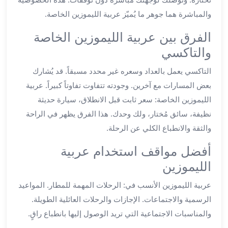
ليموزين
والمباشرة هما جوهر ما يُميّز عربية الليموزين الخاصة.
العاشر
الفرق بين عربية الليموزين الخاصة
من
رمضان
والتاكسي
ليموزين
التاكسي يعمل بالعداد وسعره غير محدد مسبقاً. قد يُشارك
الزمالك
بعض المسارات مع آخرين. وجودته تتفاوت تفاوتاً كبيراً. عربية
ليموزين
مصر
الليموزين الخاصة: سعر ثابت قبل الانطلاق، سيارة حديثة
الجديدة
نظيفة، سائق مُختار، ولك وحدك. هذا الفرق يظهر في الراحة
ليموزين
والثقة والانطباع الكلي عن الرحلة.
مدينة
أفضل مواقف استخدام عربية
نصر
ليموزين
الليموزين
القاهرة
عربية الليموزين الأنسب في: الرحلات المهمة للمطار. المواعيد
ليموزين
مصر
الرسمية والاجتماعات. الإجازات والرحلات العائلية الطويلة.
ليموزين
والمناسبات الاجتماعية التي تريد الوصول إليها بانطباع راقٍ.
العجمي