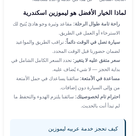
القاهرة
لماذا الخيار الأفضل هو ليموزين اسكندرية
ليموزين
ليموزين
راحة تامة طوال الرحلة:
مقاعد وثيرة وجو هادئ يُتيح لك
مرسيدس
الاسترخاء أو العمل في الطريق.
ايجار
سيارة تصل في الوقت دائماً:
نراقب الطريق والمواعيد
سيارات
زفاف
لضمان حضورنا قبل الوقت المحدد.
ايجار
سعر متفق عليه لا يتغير:
نحدد السعر الكامل الشامل في
سيارات
بداية الحجز — لا شيء يُضاف عليه.
مرسيدس
مساعدة في الأمتعة:
سائقنا يساعدك في حمل الأمتعة
ايجار
من وإلى السيارة دون إضافات.
سيارات
بالسائق
احترام تام لخصوصيتك:
سائقنا يلتزم الهدوء والتحفظ ما
خدمة
لم تبدأ أنت بالحديث.
VIP
شركات
تأجير
كيف تحجز خدمة عربيه ليموزين
سيارات