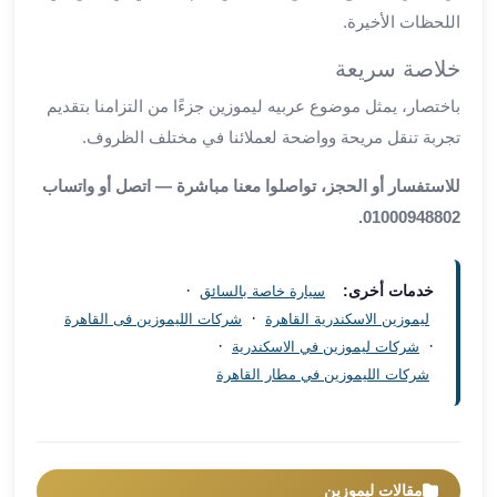
اللحظات الأخيرة.
مطار
برج
خلاصة سريعة
العرب
باختصار، يمثل موضوع عربيه ليموزين جزءًا من التزامنا بتقديم
ليموزين
برج
تجربة تنقل مريحة وواضحة لعملائنا في مختلف الظروف.
العرب
للاستفسار أو الحجز، تواصلوا معنا مباشرة — اتصل أو واتساب
اسكندرية
ليموزين
01000948802.
برج
العرب
·
خدمات أخرى:
سيارة خاصة بالسائق
الساحل
·
ليموزين الاسكندرية القاهرة
شركات الليموزين فى القاهرة
الشمالي
·
·
شركات ليموزين في الاسكندرية
ليموزين
شركات الليموزين في مطار القاهرة
برج
العرب
العاصمة
ليموزين
برج
مقالات ليموزين