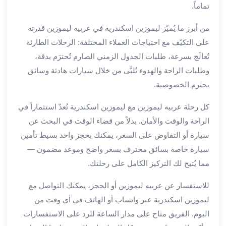
تماماً.
الي
مرسي
من أبرز ما يُميّز ليموزين اسكندرية في عربيه ليموزين قدرته
مطروح
على التكيّف مع احتياجات العملاء المختلفة: الرحلات الطارئة
تاجير
سيارات
تُعالَج بسرعة، طلبات الجدول الزمني الصارم تُحترَم بدقة،
من
وطلبات الراحة والهدوء تُلبَّى من خلال سيارات هادئة وسائق
مطار
يحترم الخصوصية.
برج
العرب
كل رحلة عربيه ليموزين مع ليموزين اسكندرية تُعدّ استثماراً في
ليموزين
الراحة والوقت والأمان. بدلاً من قضاء الوقت في البحث عن
الاسكندريه
سيارة أو التفاوض على السعر، يمكنك بحجز واحد بسيط تأمين
الي
سيارة خاصة بسائق محترف بسعر واضح وموعد مضمون —
السويس
مما يُتيح لك التركيز الكامل على رحلتك.
تاكسي
من
للاستفسار عن عربيه ليموزين أو الحجز، يمكنك التواصل مع
مطار
ليموزين اسكندرية عبر واتساب أو الهاتف في أي وقت من
برج
العرب
اليوم. الفريق متاح على مدار الساعة للرد على الاستفسارات
توصيل