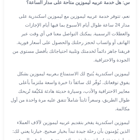
العرب
س: هل خدمة عربيه ليموزين متاحة على مدار الساعة؟
الاسكندرية
ليموزين
نعم، تتوفر خدمة عربيه ليموزين مع ليموزين اسكندرية على
المطار
مدار 24 ساعة طوال أيام الأسبوع بما فيها أيام الإجازات
برج
والعطلات الرسمية. يمكنك التواصل معنا في أي وقت عبر
العرب
الهاتف أو واتساب لحجز رحلتك والحصول على أسعار فورية.
من
فريقنا جاهز دائماً لخدمتك وتلبية احتياجاتك بأفضل مستوى من
مطار
الجودة والاحترافية.
برج
العرب
ليموزين اسكندرية يُتيح لك الاستمتاع بـعربيه ليموزين بشكل
إلى
يفوق توقعاتك. نُوفّر لك سائقاً ذا خبرة واسعة ملتزماً بأعلى
القاهرة
معايير الاحترافية والأدب، وسيارة حديثة هادئة مُكيَّفة تُريحك
خدمة
vip
طوال الطريق، وسعراً ثابتاً شاملاً تتفق عليه مرة واحدة من أول
مطار
مكالمة.
برج
العرب
ليموزين اسكندرية يفخر بتقديم عربيه ليموزين لآلاف العملاء
من
الذين يُؤمنون بأن رحلة جيدة تبدأ بخيار صحيح. خيارنا يعني لك:
مطار
سيارة حديثة مُصانة ونظيفة، سائق محترف يصل في الموعد،