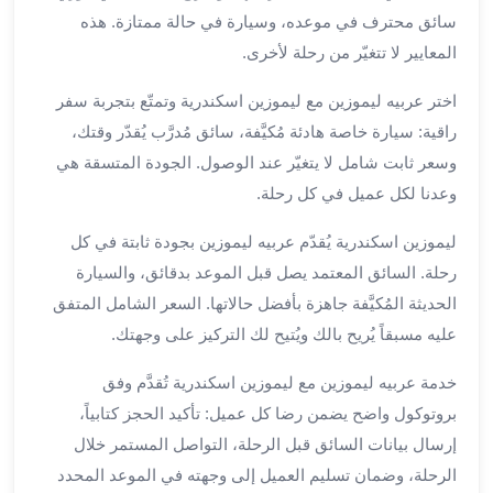
بالسائق
سائق محترف في موعده، وسيارة في حالة ممتازة. هذه
من
المعايير لا تتغيّر من رحلة لأخرى.
مطار
برج
اختر عربيه ليموزين مع ليموزين اسكندرية وتمتّع بتجربة سفر
العرب
راقية: سيارة خاصة هادئة مُكيَّفة، سائق مُدرَّب يُقدّر وقتك،
ليموزين
مطار
وسعر ثابت شامل لا يتغيّر عند الوصول. الجودة المتسقة هي
برج
وعدنا لكل عميل في كل رحلة.
العرب
الدولي
ليموزين اسكندرية يُقدّم عربيه ليموزين بجودة ثابتة في كل
تأجير
رحلة. السائق المعتمد يصل قبل الموعد بدقائق، والسيارة
سيارات
الحديثة المُكيَّفة جاهزة بأفضل حالاتها. السعر الشامل المتفق
برج
عليه مسبقاً يُريح بالك ويُتيح لك التركيز على وجهتك.
العرب
بالسائق
خدمة عربيه ليموزين مع ليموزين اسكندرية تُقدَّم وفق
ليموزين
بروتوكول واضح يضمن رضا كل عميل: تأكيد الحجز كتابياً،
مطار
إرسال بيانات السائق قبل الرحلة، التواصل المستمر خلال
برج
الرحلة، وضمان تسليم العميل إلى وجهته في الموعد المحدد
العرب