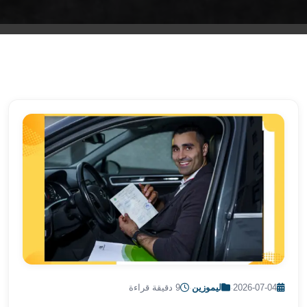
الشرقية
ليموزين
بنها
ليموزين
العبور
ليموزين
6
اكتوبر
الخط
الساخن
ليموزين
العاصمة
ليموزين
الخط
الساخن
تاكسى
ليموزين
2026-07-04
·
ليموزين
·
9 دقيقة قراءة
مصر