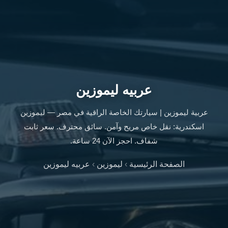
ليموزين
الإسكندرية
من
مطار
القاهرة
ليموزين
مطار
عربيه ليموزين
العاصمة
الادارية
عربية ليموزين | سيارتك الخاصة الراقية في مصر — ليموزين
ليموزين
اسكندرية: نقل خاص مريح وآمن. سائق محترف. سعر ثابت
البحر
الأحمر
شفاف. احجز الآن 24 ساعة.
من
مطار
الصفحة الرئيسية
›
ليموزين
›
عربيه ليموزين
القاهرة
تاكسي
العاصمة
ليموزين
السخنة