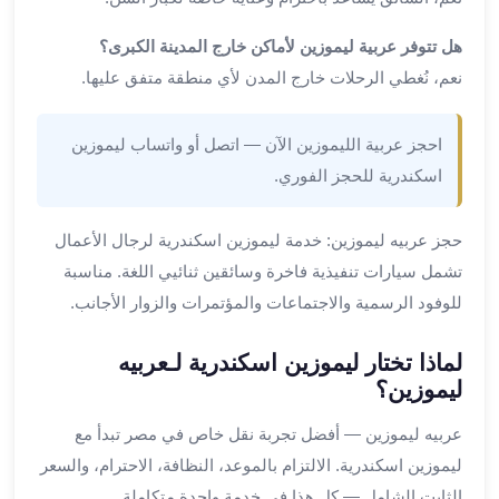
ليموزين
المحلة
هل تتوفر عربية ليموزين لأماكن خارج المدينة الكبرى؟
الكبرى
نعم، نُغطي الرحلات خارج المدن لأي منطقة متفق عليها.
ليموزين
السويس
ليموزين
احجز عربية الليموزين الآن — اتصل أو واتساب ليموزين
العين
اسكندرية للحجز الفوري.
السخنة
ليموزين
حجز عربيه ليموزين: خدمة ليموزين اسكندرية لرجال الأعمال
الغردقة
تشمل سيارات تنفيذية فاخرة وسائقين ثنائيي اللغة. مناسبة
ليموزين
للوفود الرسمية والاجتماعات والمؤتمرات والزوار الأجانب.
شرم
الشيخ
لماذا تختار ليموزين اسكندرية لـعربيه
ليموزين
ليموزين؟
مرسي
علم
عربيه ليموزين — أفضل تجربة نقل خاص في مصر تبدأ مع
خدمة
ليموزين اسكندرية. الالتزام بالموعد، النظافة، الاحترام، والسعر
اهلا
مطار
الثابت الشامل — كل هذا في خدمة واحدة متكاملة.