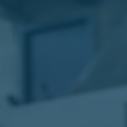
الليموزين
في
مطار
القاهرة
ليموزين
الاسكندرية
شركات
توصيل
مطار
برج
العرب
تاكسي
المطار
شركات
توصيل
من
مطار
القاهرة
تاكسي