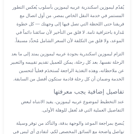
العرب
يُقدّم ليموزين اسكندرية عربيه ليموزين بأسلوب يُعكس التطور
سيارات
المستمر في خدمة النقل الخاص بمصر. من أول اتصال مع
مطار
فريقنا حتى اللحظة التي تصل فيها إلى وجهتك — كل خطوة
برج
مُدارة باحترافية تامة. لا قلق من التأخير لأن سائقنا دائماً في
العرب
مكاتب
الموعد، ولا قلق من التكلفة لأن السعر الشامل مُحدَّد مسبقاً.
ليموزين
التزام ليموزين اسكندرية بجودة عربيه ليموزين يمتد إلى ما بعد
الاسكندرية
شركات
الرحلة نفسها. بعد كل رحلة، يمكن للعميل تقديم تقييمه والتعبير
توصيل
عن ملاحظاته، وهذه التغذية الراجعة تُستخدَم فعلياً لتحسين
من
الخدمة وضمان أن كل رحلة قادمة ستكون أفضل من السابقة.
مطار
برج
تفاصيل إضافية يجب معرفتها
العرب
عند التخطيط لموضوع عربيه ليموزين، يفيد الانتباه لبعض
ليموزين
التفاصيل العملية التي قد تُغفل للوهلة الأولى.
الساحل
الشمالى
يُنصح بمراجعة الموعد والوجهة بدقة، والتأكد من توفر وسيلة
شركات
تواصل واضحة مع السائق المخصص لكم، لتفادي أي لبس في
ليموزين