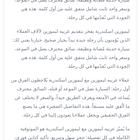
برج
وسعر واحد ثابت شامل متفق عليه من أول كلمة. هذه هي
العرب
الجودة التي نُقدّمها في كل رحلة.
الى
الساحل
ليموزين اسكندرية يفخر بتقديم عربيه ليموزين لآلاف العملاء
الشمالي
الذين يُؤمنون بأن رحلة جيدة تبدأ بخيار صحيح. خيارنا يعني لك:
ايجار
سيارة حديثة مُصانة ونظيفة، سائق محترف يصل في الموعد،
سيارات
بالسائق
وسعر واحد ثابت شامل متفق عليه من أول كلمة. هذه هي
مطار
الجودة التي نُقدّمها في كل رحلة.
برج
العرب
عملاء عربيه ليموزين مع ليموزين اسكندرية يُلاحظون الفرق من
خدمة
أول رحلة: السيارة تصل في الموعد أو قبله، السائق محترف
أهلا
يُساعد في الأمتعة ويعرف الطريق جيداً، والسعر لا يختلف عن
مطار
ما اتُّفق عليه مسبقاً. هذه التفاصيل الصغيرة هي ما يصنع
برج
الفرق الحقيقي ويجعل عملاءنا يعودون إلينا في كل رحلة.
العرب
ايجار
ما يُميّز عربيه ليموزين مع ليموزين اسكندرية هو الموثوقية
سيارات
الكاملة في كل تفصيلة: حجز سهل وسريع، تأكيد كتابي فوري،