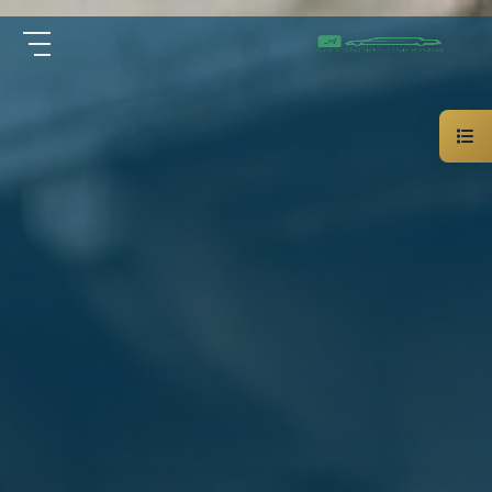
سيارة
الرئيسية
خاصة
بالسائق
من نحن
ليموزين
الاسكندرية
القاهرة
الخدمات
شركات
الليموزين
مقالات
فى
القاهرة
اتصل بنا
شركات
ليموزين
في
01000948802
الاسكندرية
شركات
EN