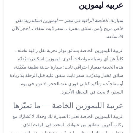
ليموزين
عربيه ليموزين
اون
لاين
سيارتك الخاصة الراقية في مصر — ليموزين اسكندرية: نقل
ليموزين
خاص مريح وآمن. سائق محترف. سعر ثابت شفاف. احجز الآن
الشروق
24 ساعة.
ليموزين
مدينتي
عربية الليموزين الخاصة بسائق توفر تجربة نقل راقية تختلف
ليموزين
كلياً عن أي وسيلة مواصلات أخرى. ليموزين اسكندرية يُقدّم
الرحاب
هذه الخدمة بمعيار احترافي ثابت: سيارة حديثة نظيفة مكيّفة،
ليموزين
التجمع
سائق مُختار ومُدرَّب، سعر ثابت متفق عليه قبل الرحلة بلا زيادة
الخامس
أو مفاجآت، وتأكيد كتابي فوري عند الحجز. لا توتر في يوم
ليموزين
السفر، لا بحث في اللحظة الأخيرة.
القاهرة
عربية الليموزين الخاصة — ما تميّزها
الجديدة
ليموزين
عربية الليموزين الخاصة تعني: السيارة لك وحدك لا تُشارَك مع
المقطم
ركاب آخرين. تنطلق من عنوانك المحدد في الوقت الذي
ليموزين
تختاره. وتُوصلك لوجهتك مباشرةً دون توقفات. هذه الخصوصية
المعادي