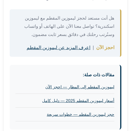
في
الاسكندرية
ليموزين
هل أنت مستعد لحجز ليموزين المقطم مع ليموزين
اسكندريه
اسكندرية؟ تواصل معنا الآن على الهاتف أو واتساب
ليموزين
وسنُرتب رحلتك في دقائق بسعر ثابت مضمون.
الاسكندريه
مطروح
احجز الآن
|
اعرف المزيد عن ليموزين المقطم
ليموزين
القاهرة
الاسكندرية
مقالات ذات صلة:
ليموزين
الاسكندريه
ليموزين المقطم إلى المطار — احجز الآن
الغردقه
تأجير
أسعار ليموزين المقطم 2025 — دليل كامل
سيارات
الاسكندريه
حجز ليموزين المقطم — خطوات سريعة
ليموزين
مطار