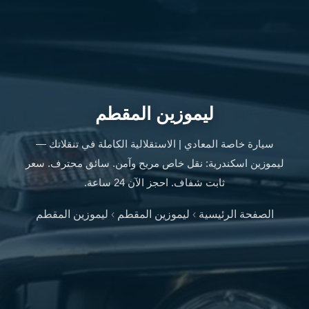
ليموزين
الإسكندرية
من
مطار
القاهرة
ليموزين
مطار
ليموزين المقطم
العاصمة
الادارية
سيارة خاصة المعادي | الاستقلالية الكاملة في تنقلاتك —
ليموزين
ليموزين اسكندرية: نقل خاص مريح وآمن. سائق محترف. سعر
البحر
ثابت شفاف. احجز الآن 24 ساعة.
الأحمر
من
الصفحة الرئيسية
›
ليموزين المقطم
›
ليموزين المقطم
مطار
القاهرة
تاكسي
العاصمة
ليموزين
السخنة