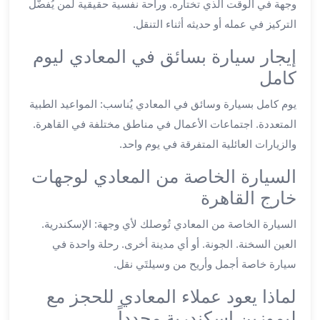
وجهة في الوقت الذي تختاره. وراحة نفسية حقيقية لمن يُفضّل
ليموزين
التركيز في عمله أو حديثه أثناء التنقل.
العاشر
من
إيجار سيارة بسائق في المعادي ليوم
رمضان
كامل
ليموزين
يوم كامل بسيارة وسائق في المعادي يُناسب: المواعيد الطبية
الزمالك
ليموزين
المتعددة. اجتماعات الأعمال في مناطق مختلفة في القاهرة.
مصر
والزيارات العائلية المتفرقة في يوم واحد.
الجديدة
السيارة الخاصة من المعادي لوجهات
ليموزين
مدينة
خارج القاهرة
نصر
السيارة الخاصة من المعادي تُوصلك لأي وجهة: الإسكندرية.
ليموزين
القاهرة
العين السخنة. الجونة. أو أي مدينة أخرى. رحلة واحدة في
ليموزين
سيارة خاصة أجمل وأريح من وسيلتَي نقل.
مصر
لماذا يعود عملاء المعادي للحجز مع
ليموزين
العجمي
ليموزين اسكندرية مجدداً