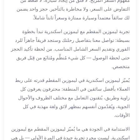
مفهوم السفر المريح: لا قلق من إيجاد سيارة، لا ضغط من
بالسائق
من
التفاوض على السعر، ولا مخاطرة بالتأخير. حجز واحد يضمن
مطار
لك سائقاً معتمداً وسيارة ممتازة وسعراً ثابتاً شاملاً.
برج
العرب
تجربة ليموزين المقطم مع ليموزين اسكندرية تبدأ بخطوة
ليموزين
بسيطة: تواصل معنا بتفاصيل رحلتك وستجد فريقاً جاهزاً للرد
مطار
الفوري وتقديم السعر الشامل المناسب. من لحظة تأكيد الحجز
برج
حتى لحظة الوصول — كل شيء مُنظَّم ومُتابَع من قِبَل فريق
العرب
متخصص.
الدولي
تأجير
يُميّز ليموزين اسكندرية في ليموزين المقطم قدرته على ربط
سيارات
العملاء بأفضل سائقين في المنطقة: محترفون يعرفون كل
برج
زاوية وطريق، يُتقنون التعامل مع مختلف الظروف والأحوال
العرب
بالسائق
الجوية، ويُقدّمون أنفسهم بمظهر لائق ولغة مهذبة في كل
ليموزين
الأوقات.
مطار
برج
الاستدامة في الجودة هي ما يُميّز ليموزين المقطم مع ليموزين
العرب
اسكندرية. ليست مجرد تجربة جيدة في المرة الأولى — بل هي