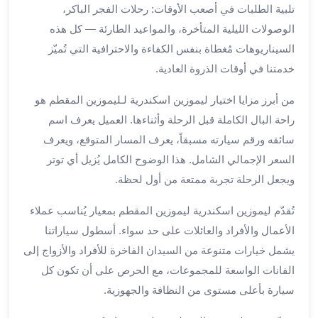
تلبية الطلبات في أصعب الأوقات: رحلات الفجر الباكر،
لمطار
الوصولات الليلية المتأخرة، والمواعيد الطارئة — كل هذه
برج
السيناريوهات مُغطاة بنفس الكفاءة والاحترافية التي تُميّز
العرب
خدمتنا في أوقات الذروة العادية.
حجز
ليموزين
من أبرز مزايا اختيار ليموزين اسكندرية لـليموزين المقطم هو
من
راحة البال الكاملة قبل الرحلة وأثناءها. العميل يعرف اسم
مطار
برج
سائقه ورقم سيارته مسبقاً، يعرف المسار المتوقع، ويعرف
العرب
السعر الإجمالي الشامل. هذا الوضوح الكامل يُزيل أي توتر
خدمات
ويجعل الرحلة تجربة ممتعة من أول لحظة.
ليموزين
اسكندرية
تُقدّم ليموزين اسكندرية ليموزين المقطم بمعيار يُناسب عملاء
خدمات
الأعمال والأفراد والعائلات على حد سواء. أسطول سياراتنا
ليموزين
يشمل خيارات متنوعة من السيدان الفاخرة للأفراد والأزواج إلى
برج
الفانات الواسعة للمجموعات، مع الحرص على أن تكون كل
العرب
سيارة بأعلى مستوى من النظافة والجهوزية.
خدمات
مطار