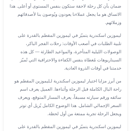
الي
ضمان بأن كل رحلة لاحقة ستكون بنفس المستوى أو أعلى. هذا
مرسي
الاتساق هو ما يجعل عملاءنا يعودون ويُوصون بنا لأصدقائهم
مطروح
وزملائهم.
تاجير
سيارات
ليموزين اسكندرية يتميّز في ليموزين المقطم بالقدرة على
من
تلبية الطلبات في أصعب الأوقات: رحلات الفجر الباكر،
مطار
الوصولات الليلية المتأخرة، والمواعيد الطارئة — كل هذه
برج
السيناريوهات مُغطاة بنفس الكفاءة والاحترافية التي تُميّز
العرب
ليموزين
خدمتنا في أوقات الذروة العادية.
الاسكندريه
من أبرز مزايا اختيار ليموزين اسكندرية لـليموزين المقطم هو
الي
السويس
راحة البال الكاملة قبل الرحلة وأثناءها. العميل يعرف اسم
تاكسي
سائقه ورقم سيارته مسبقاً، يعرف المسار المتوقع، ويعرف
من
السعر الإجمالي الشامل. هذا الوضوح الكامل يُزيل أي توتر
مطار
ويجعل الرحلة تجربة ممتعة من أول لحظة.
برج
العرب
ليموزين اسكندرية يتميّز في ليموزين المقطم بالقدرة على
توصيل