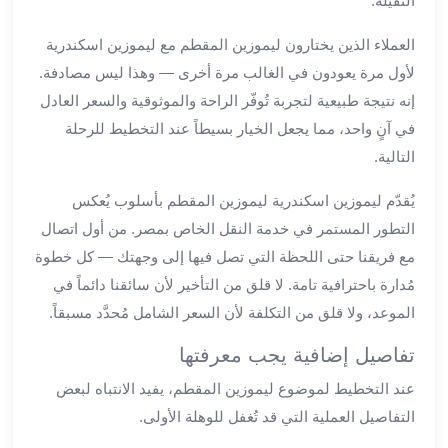
الثقيلة.
العرب
سيارات
العملاء الذين يختارون ليموزين المقطم مع ليموزين اسكندرية
مطار
لأول مرة يعودون في الغالب مرة أخرى — وهذا ليس مصادفة.
برج
إنه نتيجة طبيعية لتجربة تُوفّر الراحة والموثوقية والسعر العادل
العرب
في آنٍ واحد، مما يجعل الخيار بسيطاً عند التخطيط للرحلة
مكاتب
التالية.
ليموزين
الاسكندرية
يُقدّم ليموزين اسكندرية ليموزين المقطم بأسلوب يُعكس
شركات
التطور المستمر في خدمة النقل الخاص بمصر. من أول اتصال
توصيل
من
مع فريقنا حتى اللحظة التي تصل فيها إلى وجهتك — كل خطوة
مطار
مُدارة باحترافية تامة. لا قلق من التأخير لأن سائقنا دائماً في
برج
الموعد، ولا قلق من التكلفة لأن السعر الشامل مُحدَّد مسبقاً.
العرب
ليموزين
تفاصيل إضافية يجب معرفتها
الساحل
عند التخطيط لموضوع ليموزين المقطم، يفيد الانتباه لبعض
الشمالى
التفاصيل العملية التي قد تُغفل للوهلة الأولى.
شركات
ليموزين