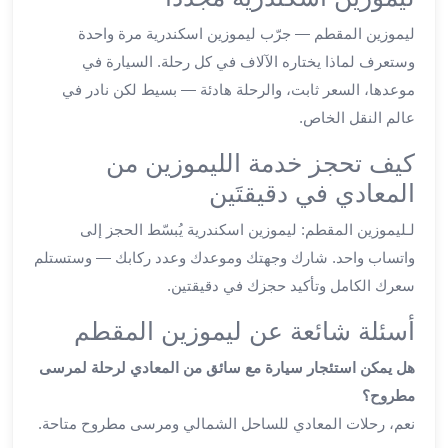
ليموزين
ليموزين المقطم — جرّب ليموزين اسكندرية مرة واحدة
الجيزة
وستعرف لماذا يختاره الآلاف في كل رحلة. السيارة في
ليموزين
رجال
موعدها، السعر ثابت، والرحلة هادئة — بسيط لكن نادر في
الاعمال
عالم النقل الخاص.
ليموزين
كيف تحجز خدمة الليموزين من
حدائق
الاهرام
المعادي في دقيقتَين
ليموزين
لـليموزين المقطم: ليموزين اسكندرية يُبسّط الحجز إلى
الشيخ
واتساب واحد. شارك وجهتك وموعدك وعدد ركابك — وستستلم
زايد
ليموزين
سعرك الكامل وتأكيد حجزك في دقيقتين.
طنطا
أسئلة شائعة عن ليموزين المقطم
ليموزين
المنصورة
هل يمكن استئجار سيارة مع سائق من المعادي لرحلة لمرسى
ليموزين
مطروح؟
كفر
نعم، رحلات المعادي للساحل الشمالي ومرسى مطروح متاحة.
الشيخ