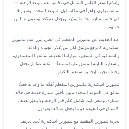
ويُقدّم السعر الكامل الشامل في دقائق. عند موعد الرحلة —
برج
سائقك يكون جاهزاً في مكانه قبل الموعد المحدد، وسيارتك
العرب
الى
في حالة ممتازة. هذا ما يُميّزنا ويجعل عملاءنا يُوصون بنا لمن
الساحل
حولهم.
الشمالي
ايجار
عند الحديث عن ليموزين المقطم في مصر، يبرز اسم ليموزين
سيارات
اسكندرية كمرجع موثوق لكل من يُقدّر الجودة والدقة
بالسائق
والشفافية في التسعير. سياراتنا الحديثة، سائقونا المعتمدون،
مطار
وأسعارنا الثابتة المتفق عليها مسبقاً — ثلاثة عوامل تجعل
برج
رحلتك تجربة إيجابية تستحق التكرار.
العرب
خدمة
ليموزين اسكندرية لـليموزين المقطم يُقدّم ما وعد به فعلاً:
أهلا
سائق في الموعد المحدد بدون تأخير، سيارة حديثة في حالة
مطار
ممتازة، وسعر ثابت شامل يُعلَم قبل الرحلة ولا يتغيّر بعدها.
برج
العرب
الاتساق في الجودة هو ما يجعل عملاءنا يعودون.
ايجار
تجربة ليموزين المقطم مع ليموزين اسكندرية تُعيد تعريف
سيارات