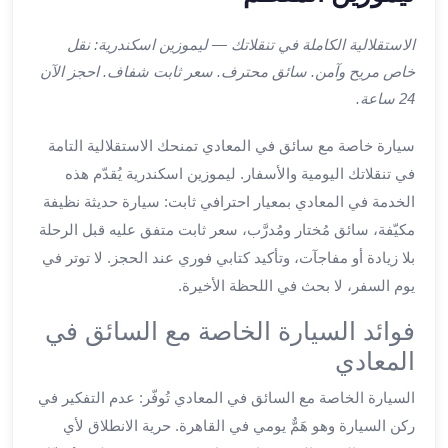
ليموزين
اون
الاستقلالية الكاملة في تنقلاتك — ليموزين اسكندرية: نقل
لاين
خاص مريح وآمن. سائق محترف. سعر ثابت شفاف. احجز الآن
ليموزين
24 ساعة.
الشروق
ليموزين
سيارة خاصة مع سائق في المعادي تمنحك الاستقلالية التامة
مدينتي
في تنقلاتك اليومية والأسفار. ليموزين اسكندرية يُقدّم هذه
ليموزين
الخدمة في المعادي بمعيار احترافي ثابت: سيارة حديثة نظيفة
الرحاب
ليموزين
مكيّفة، سائق مُختار ومُدرَّب، سعر ثابت متفق عليه قبل الرحلة
التجمع
بلا زيادة أو مفاجآت، وتأكيد كتابي فوري عند الحجز. لا توتر في
الخامس
يوم السفر، لا بحث في اللحظة الأخيرة.
ليموزين
فوائد السيارة الخاصة مع السائق في
القاهرة
الجديدة
المعادي
ليموزين
السيارة الخاصة مع السائق في المعادي تُوفّر: عدم التفكير في
المقطم
ليموزين
ركن السيارة وهو هَمٌّ يومي في القاهرة. حرية الانطلاق لأي
المعادي