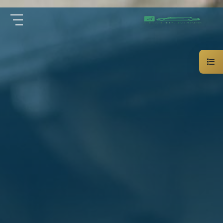
سيارة
الرئيسية
خاصة
بالسائق
من نحن
ليموزين
الاسكندرية
القاهرة
الخدمات
شركات
الليموزين
مقالات
فى
القاهرة
اتصل بنا
شركات
ليموزين
في
01000948802
الاسكندرية
شركات
EN