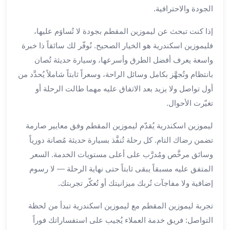
العرب
الجودة والاحترافية.
الاسكندرية
ليموزين
إذا كنت تبحث عن ليموزين المقطم بجودة لا تُساوَم عليها،
المطار
فليموزين اسكندرية هو الخيار الصحيح. نُوفّر لك سائقاً ذا خبرة
برج
واسعة يعرف أفضل الطرق وأسرعها، وسيارة حديثة تُصان
العرب
بانتظام وتُجهَّز بكامل وسائل الراحة، وسعراً ثابتاً شاملاً يُحدَّد من
من
مطار
أول تواصل ولا يزيد بعد الاتفاق عليه مهما طالت الرحلة أو
برج
تغيّرت الأحوال.
العرب
إلى
ليموزين اسكندرية يُقدّم ليموزين المقطم وفق معايير صارمة
القاهرة
تضمن رضاك التام. كل رحلة تُنفَّذ بسيارة حديثة مُصانة دورياً
خدمة
وسائق مرخَّص ومُدرَّب على أعلى مستويات الخدمة. السعر
vip
المتفق عليه مسبقاً يبقى ثابتاً حتى نهاية الرحلة — لا رسوم
مطار
إضافية ولا مفاجآت تُربك ميزانيتك أو تُعكّر تجربتك.
برج
العرب
تجربة ليموزين المقطم مع ليموزين اسكندرية تبدأ من لحظة
من
التواصل: فريق خدمة العملاء يُجيب على استفساراتك فوراً
مطار