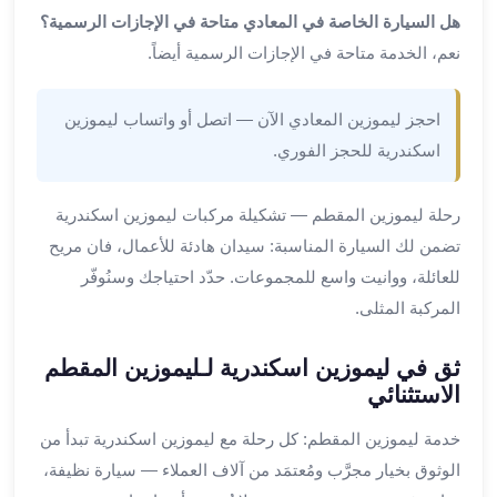
ليموزين
هل السيارة الخاصة في المعادي متاحة في الإجازات الرسمية؟
المحلة
نعم، الخدمة متاحة في الإجازات الرسمية أيضاً.
الكبرى
ليموزين
السويس
احجز ليموزين المعادي الآن — اتصل أو واتساب ليموزين
ليموزين
اسكندرية للحجز الفوري.
العين
السخنة
رحلة ليموزين المقطم — تشكيلة مركبات ليموزين اسكندرية
ليموزين
تضمن لك السيارة المناسبة: سيدان هادئة للأعمال، فان مريح
الغردقة
للعائلة، ووانيت واسع للمجموعات. حدّد احتياجك وسنُوفّر
ليموزين
شرم
المركبة المثلى.
الشيخ
ليموزين
ثق في ليموزين اسكندرية لـليموزين المقطم
مرسي
الاستثنائي
علم
خدمة ليموزين المقطم: كل رحلة مع ليموزين اسكندرية تبدأ من
خدمة
اهلا
الوثوق بخيار مجرَّب ومُعتمَد من آلاف العملاء — سيارة نظيفة،
مطار