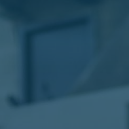
الليموزين
في
مطار
القاهرة
ليموزين
الاسكندرية
شركات
توصيل
مطار
برج
العرب
تاكسي
المطار
شركات
توصيل
من
مطار
القاهرة
تاكسي