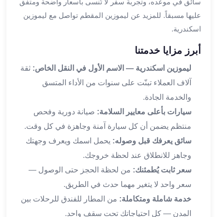
سائق في موعده، وتجربة سفر لا تُنسى بأسعار واضحة ومتفق
القاهرة
عليها مسبقاً. للمزيد عن ليموزين المقطم تواصل مع ليموزين
ليموزين
اسكندرية.
ليموزين
مرسيدس
أبرز مزايا خدمتنا
ايجار
ليموزين اسكندرية — الاسم الأول في النقل الخاص:
ثقة
سيارات
زفاف
آلاف العملاء تبنّت على سنوات من الأداء المتسق
ايجار
والخدمة الجادة.
سيارات
سيارات بأعلى معايير السلامة:
صيانة دورية وفحص
مرسيدس
منتظم يضمن أن كل سيارة آمنة وجاهزة في كل وقت.
ايجار
سيارات
سائق يعرفك قبل وصوله:
يحمل اسمك ويعرف وجهتك
بالسائق
وجاهز للانطلاق عند لحظة خروجك.
خدمة
سعر ثابت يُطمئنك:
من لحظة الحجز حتى الوصول —
VIP
سعر واحد لا يتغير مهما حدث في الطريق.
شركات
خدمة شاملة ومتكاملة:
من المطار للفندق للرحلات بين
تأجير
سيارات
المدن — كل احتياجاتك تحت سقف واحد.