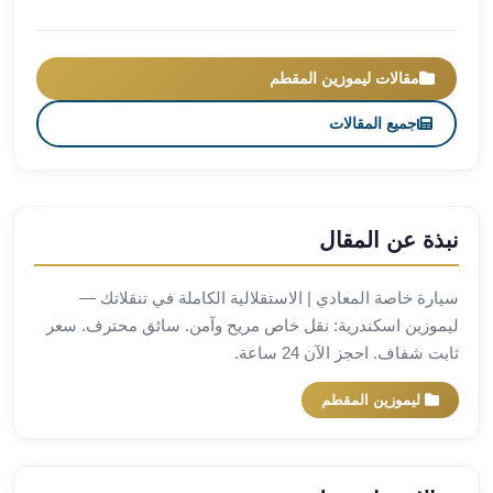
العرب
العجمي
ليموزين
مقالات ليموزين المقطم
برج
العرب
جميع المقالات
العين
السخنة
ليموزين
برج
نبذة عن المقال
العرب
الغردقة
سيارة خاصة المعادي | الاستقلالية الكاملة في تنقلاتك —
ليموزين
ليموزين اسكندرية: نقل خاص مريح وآمن. سائق محترف. سعر
برج
ثابت شفاف. احجز الآن 24 ساعة.
العرب
القاهرة
ليموزين المقطم
ليموزين
برج
العرب
دهب