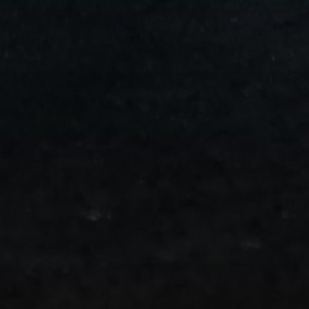
من
مطار
برج
العرب
الى
الساحل
الشمالي
ليموزين
المنوفية
مطار
القاهرة
ليموزين
ليموزين
البحيرة
ليموزين
بلطيم
ليموزين
بورسعيد
ليموزين