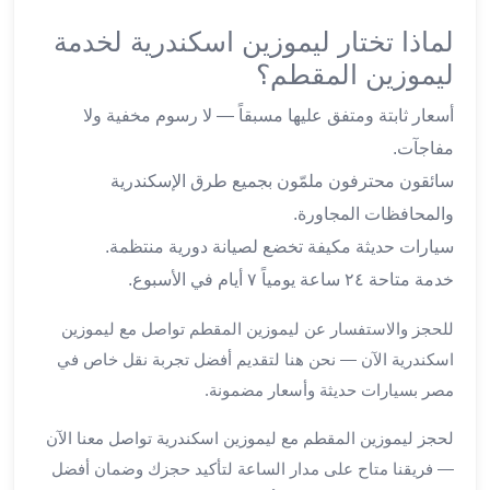
برج
العرب
لماذا تختار ليموزين اسكندرية لخدمة
والإسكندرية
ليموزين المقطم؟
ليموزين
اسكندرية
أسعار ثابتة ومتفق عليها مسبقاً — لا رسوم مخفية ولا
مطار
مفاجآت.
القاهرة
سائقون محترفون ملمّون بجميع طرق الإسكندرية
ليموزين
والمحافظات المجاورة.
الاسكندريه
شرم
سيارات حديثة مكيفة تخضع لصيانة دورية منتظمة.
الشيخ
خدمة متاحة ٢٤ ساعة يومياً ٧ أيام في الأسبوع.
توصيل
ليموزين
للحجز والاستفسار عن ليموزين المقطم تواصل مع ليموزين
الاسكندريه
اسكندرية الآن — نحن هنا لتقديم أفضل تجربة نقل خاص في
سيارات
مصر بسيارات حديثة وأسعار مضمونة.
ليموزين
الاسكندرية
لحجز ليموزين المقطم مع ليموزين اسكندرية تواصل معنا الآن
اسعار
— فريقنا متاح على مدار الساعة لتأكيد حجزك وضمان أفضل
ليموزين