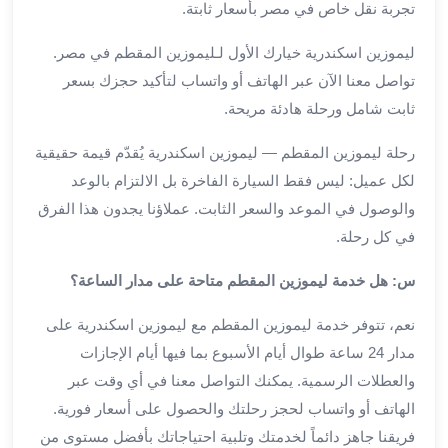
تجربة نقل خاص في مصر بأسعار ثابتة.
من
مطار
ليموزين اسكندرية خيارك الأول لـليموزين المقطم في مصر.
القاهرة
تواصل معنا الآن عبر الهاتف أو واتساب لتأكيد حجزك بسعر
الي
ثابت شامل ورحلة هادئة مريحة.
الاسكندرية
تأجير
رحلة ليموزين المقطم — ليموزين اسكندرية يُقدّم قيمة حقيقية
سيارات
لكل عميل: ليس فقط السيارة الفاخرة بل الالتزام بالوعد
مطار
برج
والوصول في الموعد والسعر الثابت. عملاؤنا يجدون هذا الفرق
العرب
في كل رحلة.
أسعار
س: هل خدمة ليموزين المقطم متاحة على مدار الساعة؟
توصيل
مطار
نعم، تتوفر خدمة ليموزين المقطم مع ليموزين اسكندرية على
برج
مدار 24 ساعة طوال أيام الأسبوع بما فيها أيام الإجازات
العرب
توصيل
والعطلات الرسمية. يمكنك التواصل معنا في أي وقت عبر
مطار
الهاتف أو واتساب لحجز رحلتك والحصول على أسعار فورية.
برج
فريقنا جاهز دائماً لخدمتك وتلبية احتياجاتك بأفضل مستوى من