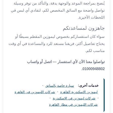
يُنصح بمراجعة الموعد والوجهة بدقة، والتأكد من توفر وسيلة
مطار
تواصل واضحة مع السائق المخصص لكم، لتفادي أي لبس في
برج
اللحظات الأخيرة.
العرب
ليموزين
جاهزون لمساعدتكم
برج
سواء كان استفساركم بخصوص ليموزين المقطم بسيطًا أو
العرب
اسكندرية
يحتاج تفاصيل أكثر، فريقنا مستعد للرد والمساعدة في أي وقت
ليموزين
مناسب لكم.
برج
العرب
تواصلوا معنا الآن لأي استفسار — اتصل أو واتساب
الساحل
01000948802.
الشمالي
ليموزين
·
برج
خدمات أخرى:
سيارة خاصة بالسائق
العرب
·
ليموزين الاسكندرية القاهرة
شركات الليموزين فى القاهرة
العاصمة
·
·
شركات ليموزين في الاسكندرية
ليموزين
شركات الليموزين في مطار القاهرة
برج