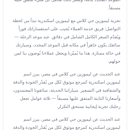
العرب
الاسكندرية
مسبقاً.
ليموزين
تجربة ليموزين جي كلاس مع ليموزين اسكندرية تبدأ من لحظة
المطار
التواصل: فريق خدمة العملاء يُجيب على استفساراتك فوراً
برج
العرب
ويُقدّم السعر الكامل الشامل في دقائق. عند موعد الرحلة —
من
سائقك يكون جاهزاً في مكانه قبل الموعد المحدد، وسيارتك
مطار
في حالة ممتازة. هذا ما يُميّزنا ويجعل عملاءنا يُوصون بنا لمن
برج
حولهم.
العرب
إلى
عند الحديث عن ليموزين جي كلاس في مصر، يبرز اسم
القاهرة
ليموزين اسكندرية كمرجع موثوق لكل من يُقدّر الجودة والدقة
خدمة
والشفافية في التسعير. سياراتنا الحديثة، سائقونا المعتمدون،
vip
وأسعارنا الثابتة المتفق عليها مسبقاً — ثلاثة عوامل تجعل
مطار
برج
رحلتك تجربة إيجابية تستحق التكرار.
العرب
عند الحديث عن ليموزين جي كلاس في مصر، يبرز اسم
من
مطار
ليموزين اسكندرية كمرجع موثوق لكل من يُقدّر الجودة والدقة