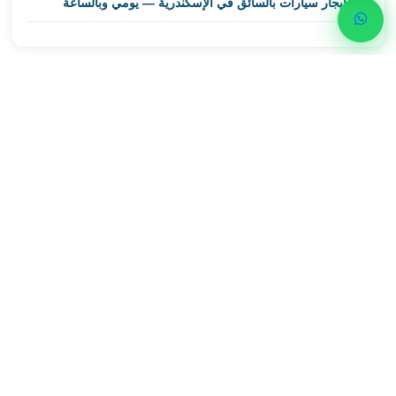
إيجار سيارات بالسائق في الإسكندرية — يومي وبالساعة
ليموزين
مطار
برج
العرب
احجز رحلتك الآن
اسكندرية
ليموزين
تواصل مع ليموزين اسكندرية للحصول على أفضل خدمات
مطار
النقل الفاخر
برج
العرب
01000948802
الاسكندرية
ليموزين
واتساب
من
القاهرة
الى
مطار
برج
العرب
ليموزين
من