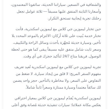
برج
والشفافية في التسعير. سياراتنا الحديثة، سائقونا المعتمدون،
العرب
وأسعارنا الثابتة المتفق عليها مسبقاً — ثلاثة عوامل تجعل
الى
رحلتك تجربة إيجابية تستحق التكرار.
الساحل
الشمالي
حين تختار ليموزين جي كلاس مع ليموزين اسكندرية، فأنت
ايجار
تختار خدمة بُنيت على ثلاثة أركان: الالتزام بالموعد المحدد بلا
سيارات
تأخير، وسيارة حديثة مُجهَّزة بأحدث وسائل الراحة والتكييف،
بالسائق
وسعر ثابت شامل متفق عليه مسبقاً يبقى كما هو حتى لحظة
مطار
الوصول. فريقنا متاح 24/7 لتأكيد حجزك في أي وقت.
برج
العرب
تجربة ليموزين جي كلاس مع ليموزين اسكندرية تُعيد تعريف
خدمة
مفهوم السفر المريح: لا قلق من إيجاد سيارة، لا ضغط من
أهلا
مطار
التفاوض على السعر، ولا مخاطرة بالتأخير. حجز واحد يضمن
برج
لك سائقاً معتمداً وسيارة ممتازة وسعراً ثابتاً شاملاً.
العرب
ايجار
ليموزين اسكندرية يُقدّم ليموزين جي كلاس بمعيار احترافي
سيارات
يعكس مكانة عملائنا: سيارات تنفيذية حديثة مُصانة وفق أعلى