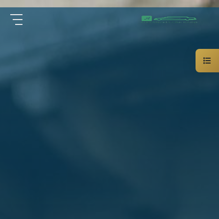
سيارة
الرئيسية
خاصة
بالسائق
من نحن
ليموزين
الاسكندرية
القاهرة
الخدمات
شركات
الليموزين
مقالات
فى
القاهرة
اتصل بنا
شركات
ليموزين
في
01000948802
الاسكندرية
شركات
EN