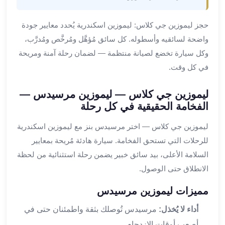
ليموزين
المحلة
حجز ليموزين جي كلاس: ليموزين اسكندرية يُحدد معايير جودة
الكبرى
واضحة لسائقيه وأسطوله. كل سائق مُؤهَّل ومُرخَّص ومُدرَّب،
ليموزين
السويس
وكل سيارة تخضع لصيانة منتظمة — لضمان رحلة آمنة ومريحة
ليموزين
في كل وقت.
العين
السخنة
ليموزين جي كلاس — ليموزين مرسيدس —
ليموزين
الفخامة الحقيقية في كل رحلة
الغردقة
ليموزين
ليموزين جي كلاس — اختر مرسيدس بنز مع ليموزين اسكندرية
شرم
للرحلات التي تستحق الفخامة. سيارة هادئة مُريحة بمعايير
الشيخ
السلامة الأعلى، بيد سائق خبير يضمن رحلة استثنائية من لحظة
ليموزين
الانطلاق حتى الوصول.
مرسي
علم
مميزات ليموزين مرسيدس
خدمة
أداء لا يُخذل:
مرسيدس تُوصلك بثقة واطمئنان حتى في
اهلا
مطار
أصعب أوقات الازدحام.