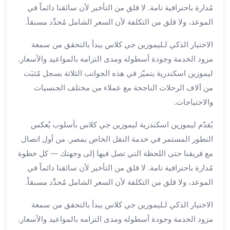
برج
مُدارة باحترافية تامة. لا قلق من التأخير لأن سائقنا دائماً في
العرب
الموعد، ولا قلق من التكلفة لأن السعر الشامل مُحدَّد مسبقاً.
خدمات
مطار
الاختيار الذكي لـليموزين جي كلاس يبدأ بالتحقق من سمعة
برج
مزود الخدمة وجودة أسطوله ومدى التزامه بالمواعيد والأسعار.
العرب
ليموزين اسكندرية يتميّز في هذه الجوانب الثلاثة بسجل مُثبَت
الدولي
من آلاف الرحلات الناجحة مع عملاء من مختلف الجنسيات
خدمة
والاحتياجات.
التوصيل
من
يُقدّم ليموزين اسكندرية ليموزين جي كلاس بأسلوب يُعكس
مطار
التطور المستمر في خدمة النقل الخاص بمصر. من أول اتصال
برج
مع فريقنا حتى اللحظة التي تصل فيها إلى وجهتك — كل خطوة
العرب
مُدارة باحترافية تامة. لا قلق من التأخير لأن سائقنا دائماً في
خدمة
توصيل
الموعد، ولا قلق من التكلفة لأن السعر الشامل مُحدَّد مسبقاً.
مطار
الاختيار الذكي لـليموزين جي كلاس يبدأ بالتحقق من سمعة
برج
العرب
مزود الخدمة وجودة أسطوله ومدى التزامه بالمواعيد والأسعار.
خدمة