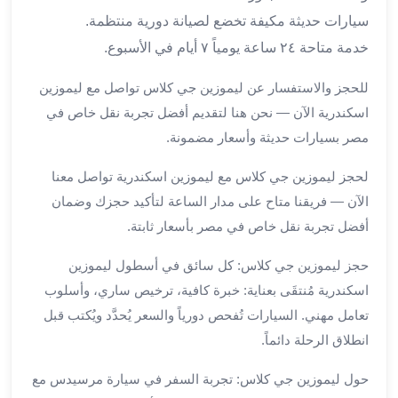
برج
سيارات حديثة مكيفة تخضع لصيانة دورية منتظمة.
العرب
والإسكندرية
خدمة متاحة ٢٤ ساعة يومياً ٧ أيام في الأسبوع.
ليموزين
للحجز والاستفسار عن ليموزين جي كلاس تواصل مع ليموزين
اسكندرية
مطار
اسكندرية الآن — نحن هنا لتقديم أفضل تجربة نقل خاص في
القاهرة
مصر بسيارات حديثة وأسعار مضمونة.
ليموزين
الاسكندريه
لحجز ليموزين جي كلاس مع ليموزين اسكندرية تواصل معنا
شرم
الآن — فريقنا متاح على مدار الساعة لتأكيد حجزك وضمان
الشيخ
أفضل تجربة نقل خاص في مصر بأسعار ثابتة.
توصيل
ليموزين
حجز ليموزين جي كلاس: كل سائق في أسطول ليموزين
الاسكندريه
اسكندرية مُنتقَى بعناية: خبرة كافية، ترخيص ساري، وأسلوب
سيارات
تعامل مهني. السيارات تُفحص دورياً والسعر يُحدَّد ويُكتب قبل
ليموزين
انطلاق الرحلة دائماً.
الاسكندرية
اسعار
حول ليموزين جي كلاس: تجربة السفر في سيارة مرسيدس مع
ليموزين