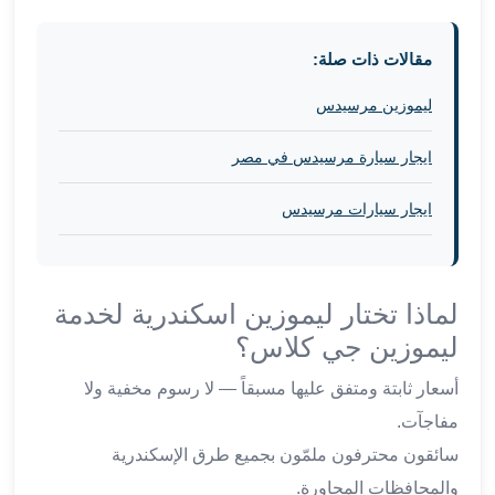
في
الاسكندرية
مقالات ذات صلة:
ليموزين
اسكندريه
ليموزين مرسيدس
ليموزين
الاسكندريه
ايجار سيارة مرسيدس في مصر
مطروح
ليموزين
ايجار سيارات مرسيدس
القاهرة
الاسكندرية
ليموزين
لماذا تختار ليموزين اسكندرية لخدمة
الاسكندريه
الغردقه
ليموزين جي كلاس؟
تأجير
أسعار ثابتة ومتفق عليها مسبقاً — لا رسوم مخفية ولا
سيارات
الاسكندريه
مفاجآت.
ليموزين
سائقون محترفون ملمّون بجميع طرق الإسكندرية
مطار
والمحافظات المجاورة.