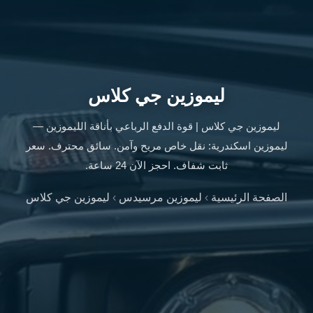
ليموزين
الإسكندرية
من
مطار
القاهرة
ليموزين
ليموزين جي كلاس
مطار
العاصمة
ليموزين جي كلاس | قوة الدفع الرباعي بأناقة الليموزين —
الادارية
ليموزين اسكندرية: نقل خاص مريح وآمن. سائق محترف. سعر
ليموزين
ثابت شفاف. احجز الآن 24 ساعة.
البحر
الأحمر
الصفحة الرئيسية
›
ليموزين مرسيدس
›
ليموزين جي كلاس
من
مطار
القاهرة
تاكسي
العاصمة
ليموزين
السخنة