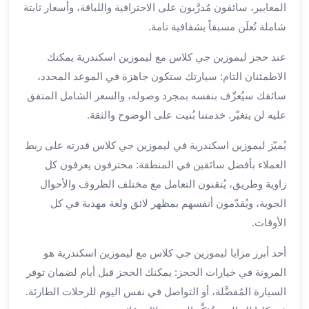
بالسائق
المعايير، سائقون مُدرَّبون على الاحترافية واللباقة، وأسعار ثابتة
من
شاملة تُعلَن مسبقاً بشفافية تامة.
مطار
برج
عند حجز ليموزين جي كلاس مع ليموزين اسكندرية يمكنك
العرب
الاطمئنان التام: سيارتك ستكون جاهزة في الموعد المحدد،
ليموزين
سائقك سيُعرِّف بنفسه بمجرد وصوله، والسعر الشامل المتفق
مطار
عليه لن يتغيّر. خدمتنا بُنيت على الوضوح والثقة.
برج
العرب
يُميّز ليموزين اسكندرية في ليموزين جي كلاس قدرته على ربط
الدولي
العملاء بأفضل سائقين في المنطقة: محترفون يعرفون كل
تأجير
زاوية وطريق، يُتقنون التعامل مع مختلف الظروف والأحوال
سيارات
برج
الجوية، ويُقدّمون أنفسهم بمظهر لائق ولغة مهذبة في كل
العرب
الأوقات.
بالسائق
ليموزين
أحد أبرز مزايا ليموزين جي كلاس مع ليموزين اسكندرية هو
مطار
المرونة في خيارات الحجز: يمكنك الحجز قبل أيام لضمان توفر
برج
السيارة المُفضَّلة، أو التواصل في نفس اليوم للرحلات الطارئة.
العرب