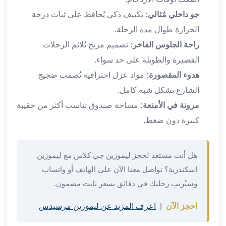
القاهرة
جو داخلي مُثالي:
تكييف ذكي يُحافظ على ثبات درجة
ليموزين
الحرارة طوال مدة الرحلة.
ليموزين
راحة الجلوس الفاخر:
تصميم مريح يُلائم الرحلات
مرسيدس
القصيرة والطويلة على حد سواء.
ايجار
سيارات
هدوء المقصورة:
مواد عزل احترافية تُصمت ضجيج
زفاف
الشارع بشكل شبه كامل.
ايجار
مرونة في الأمتعة:
مساحة صندوق تناسب أكثر من حقيبة
سيارات
كبيرة دون ضغط.
مرسيدس
ايجار
سيارات
هل أنت مستعد لحجز ليموزين جي كلاس مع ليموزين
بالسائق
اسكندرية؟ تواصل معنا الآن على الهاتف أو واتساب
خدمة
VIP
وسنُرتب رحلتك في دقائق بسعر ثابت مضمون.
شركات
احجز الآن
|
اعرف المزيد عن ليموزين مرسيدس
تأجير
سيارات