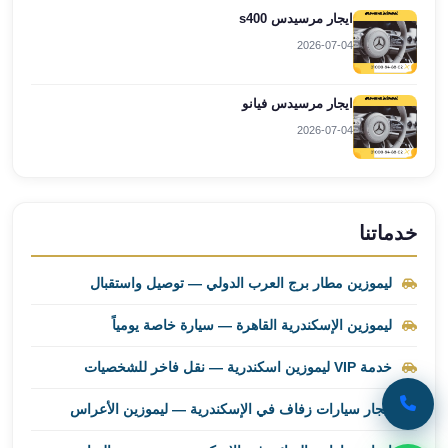
ايجار مرسيدس s400
ليموزين
2026-07-04
برج
العرب
راس
ايجار مرسيدس فيانو
سدر
2026-07-04
ليموزين
برج
العرب
شرم
خدماتنا
الشيخ
ليموزين
ليموزين مطار برج العرب الدولي — توصيل واستقبال
برج
العرب
ليموزين الإسكندرية القاهرة — سيارة خاصة يومياً
مرسي
مطروح
خدمة VIP ليموزين اسكندرية — نقل فاخر للشخصيات
ليموزين
إيجار سيارات زفاف في الإسكندرية — ليموزين الأعراس
مطار
العالمين