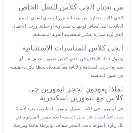
من يختار الجي كلاس للنقل الخاص
ليموزين
العاشر
الجي كلاس يختاره: من يريد الحضور البصري القوي المميز.
من
العائلات التي تُسافر لوجهات صحراوية أو جبلية. ورجل الأعمال
رمضان
الذي يُريد سيارة تعكس شخصيته القوية المستقلة.
ليموزين
الزمالك
الجي كلاس للمناسبات الاستثنائية
ليموزين
مصر
وصول حفلة الزفاف في الجي كلاس حضور مختلف عن أي
الجديدة
سيارة أخرى. الضخامة والأناقة معاً تصنعان لحظة ذكرى حقيقية
ليموزين
في صور المناسبة.
مدينة
نصر
لماذا يعودون لحجز ليموزين جي
ليموزين
كلاس مع ليموزين اسكندرية
القاهرة
في ليموزين جي كلاس: عميل ليموزين اسكندرية يعود لأنه لا
ليموزين
مصر
يجد داعياً للبحث عن بديل. الخدمة تُقدَّم بنفس المستوى في
ليموزين
كل زيارة: الموعد ثابت، السعر شفاف، والرحلة هادئة ومريحة.
العجمي