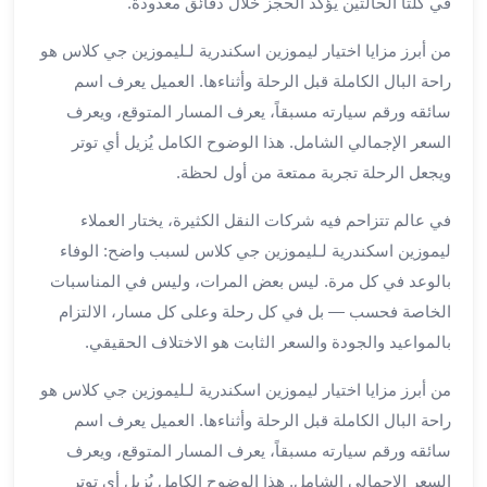
في كلتا الحالتين يُؤكَّد الحجز خلال دقائق معدودة.
الي
مرسي
من أبرز مزايا اختيار ليموزين اسكندرية لـليموزين جي كلاس هو
مطروح
راحة البال الكاملة قبل الرحلة وأثناءها. العميل يعرف اسم
تاجير
سائقه ورقم سيارته مسبقاً، يعرف المسار المتوقع، ويعرف
سيارات
السعر الإجمالي الشامل. هذا الوضوح الكامل يُزيل أي توتر
من
مطار
ويجعل الرحلة تجربة ممتعة من أول لحظة.
برج
في عالم تتزاحم فيه شركات النقل الكثيرة، يختار العملاء
العرب
ليموزين
ليموزين اسكندرية لـليموزين جي كلاس لسبب واضح: الوفاء
الاسكندريه
بالوعد في كل مرة. ليس بعض المرات، وليس في المناسبات
الي
الخاصة فحسب — بل في كل رحلة وعلى كل مسار، الالتزام
السويس
بالمواعيد والجودة والسعر الثابت هو الاختلاف الحقيقي.
تاكسي
من
من أبرز مزايا اختيار ليموزين اسكندرية لـليموزين جي كلاس هو
مطار
راحة البال الكاملة قبل الرحلة وأثناءها. العميل يعرف اسم
برج
سائقه ورقم سيارته مسبقاً، يعرف المسار المتوقع، ويعرف
العرب
السعر الإجمالي الشامل. هذا الوضوح الكامل يُزيل أي توتر
توصيل