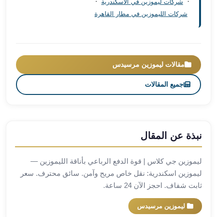
·
·
شركات ليموزين في الاسكندرية
مطار
شركات الليموزين في مطار القاهرة
برج
العرب
ليموزين
برج
مقالات ليموزين مرسيدس
العرب
اسكندرية
جميع المقالات
ليموزين
برج
العرب
الساحل
نبذة عن المقال
الشمالي
ليموزين
ليموزين جي كلاس | قوة الدفع الرباعي بأناقة الليموزين —
برج
ليموزين اسكندرية: نقل خاص مريح وآمن. سائق محترف. سعر
العرب
ثابت شفاف. احجز الآن 24 ساعة.
العاصمة
ليموزين
ليموزين مرسيدس
برج