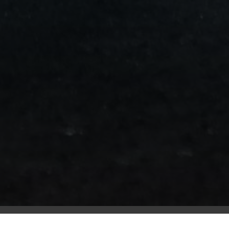
من
مطار
برج
العرب
الى
الساحل
الشمالي
ليموزين
المنوفية
مطار
القاهرة
ليموزين
ليموزين
البحيرة
ليموزين
بلطيم
ليموزين
بورسعيد
ليموزين