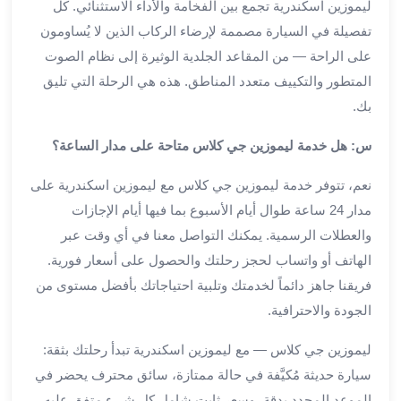
ليموزين اسكندرية تجمع بين الفخامة والأداء الاستثنائي. كل
من
تفصيلة في السيارة مصممة لإرضاء الركاب الذين لا يُساومون
مطار
على الراحة — من المقاعد الجلدية الوثيرة إلى نظام الصوت
القاهرة
الي
المتطور والتكييف متعدد المناطق. هذه هي الرحلة التي تليق
الاسكندرية
بك.
تأجير
سيارات
س: هل خدمة ليموزين جي كلاس متاحة على مدار الساعة؟
مطار
نعم، تتوفر خدمة ليموزين جي كلاس مع ليموزين اسكندرية على
برج
العرب
مدار 24 ساعة طوال أيام الأسبوع بما فيها أيام الإجازات
أسعار
والعطلات الرسمية. يمكنك التواصل معنا في أي وقت عبر
توصيل
الهاتف أو واتساب لحجز رحلتك والحصول على أسعار فورية.
مطار
فريقنا جاهز دائماً لخدمتك وتلبية احتياجاتك بأفضل مستوى من
برج
الجودة والاحترافية.
العرب
توصيل
ليموزين جي كلاس — مع ليموزين اسكندرية تبدأ رحلتك بثقة:
مطار
سيارة حديثة مُكيَّفة في حالة ممتازة، سائق محترف يحضر في
برج
الموعد المحدد بدقة، وسعر ثابت شامل كل شيء متفق عليه