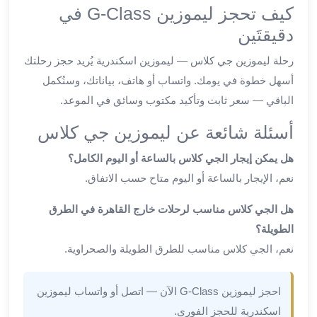
كيف تحجز ليموزين G-Class في
ليموزين
الجيزة
دقيقتَين
ليموزين
رحلة ليموزين جي كلاس — ليموزين اسكندرية يُريد حجز رحلتك
رجال
الاعمال
أسهل خطوة في يومك. واتساب أو هاتف، بياناتك، وسنُكمل
ليموزين
الباقي — سعر ثابت وتأكيد مكتوب وسائق في الموعد.
حدائق
أسئلة شائعة عن ليموزين جي كلاس
الاهرام
ليموزين
هل يمكن إيجار الجي كلاس بالساعة أو اليوم الكامل؟
الشيخ
نعم، الإيجار بالساعة أو اليوم متاح حسب الاتفاق.
زايد
ليموزين
هل الجي كلاس مناسب لرحلات خارج القاهرة في الطرق
طنطا
الطويلة؟
ليموزين
نعم، الجي كلاس مناسب للطرق الطويلة والصحراوية.
المنصورة
ليموزين
كفر
احجز ليموزين G-Class الآن — اتصل أو واتساب ليموزين
الشيخ
اسكندرية للحجز الفوري.