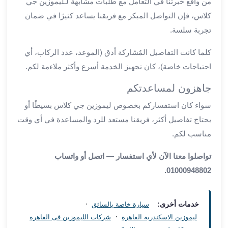
من واقع خبرتنا في التعامل مع طلبات مشابهة لـليموزين جي
العرب
كلاس، فإن التواصل المبكر مع فريقنا يساعد كثيرًا في ضمان
سيارات
تجربة سلسة.
مطار
برج
كلما كانت التفاصيل المُشاركة أدق (الموعد، عدد الركاب، أي
العرب
احتياجات خاصة)، كان تجهيز الخدمة أسرع وأكثر ملاءمة لكم.
مكاتب
ليموزين
جاهزون لمساعدتكم
الاسكندرية
شركات
سواء كان استفساركم بخصوص ليموزين جي كلاس بسيطًا أو
توصيل
يحتاج تفاصيل أكثر، فريقنا مستعد للرد والمساعدة في أي وقت
من
مناسب لكم.
مطار
برج
تواصلوا معنا الآن لأي استفسار — اتصل أو واتساب
العرب
01000948802.
ليموزين
الساحل
الشمالى
·
خدمات أخرى:
سيارة خاصة بالسائق
شركات
·
ليموزين الاسكندرية القاهرة
شركات الليموزين فى القاهرة
ليموزين