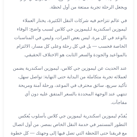
ويجعل الرحلة تجربة ممتعة من أول لحظة.
لمطار
برج
في عالم تتزاحم فيه شركات النقل الكثيرة، يختار العملاء
العرب
ليموزين اسكندرية لـليموزين جي كلاس لسبب واضح: الوفاء
حجز
ليموزين
بالوعد في كل مرة. ليس بعض المرات، وليس في المناسبات
من
الخاصة فحسب — بل في كل رحلة وعلى كل مسار، الالتزام
مطار
بالمواعيد والجودة والسعر الثابت هو الاختلاف الحقيقي.
برج
العرب
عند الحديث عن ليموزين جي كلاس، ليموزين اسكندرية يضمن
خدمات
لعملائه تجربة متكاملة من البداية حتى النهاية: تواصل سهل،
ليموزين
تأكيد سريع، سائق محترف في الموعد، ورحلة آمنة ومريحة
اسكندرية
تنتهي عند الوجهة المحددة بالسعر المتفق عليه دون أي
خدمات
مفاجآت.
ليموزين
برج
يُقدّم ليموزين اسكندرية ليموزين جي كلاس بأسلوب يُعكس
العرب
التطور المستمر في خدمة النقل الخاص بمصر. من أول اتصال
خدمات
مع فريقنا حتى اللحظة التي تصل فيها إلى وجهتك — كل خطوة
مطار