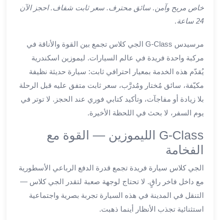
ليموزين
خاص مريح وآمن. سائق محترف. سعر ثابت شفاف. احجز الآن
اون
24 ساعة.
لاين
ليموزين
مرسيدس G-Class الجي كلاس تجمع بين القوة والأناقة في
الشروق
مركبة واحدة فريدة في عالم السيارات. ليموزين اسكندرية
ليموزين
يُقدّم هذه الخدمة بمعيار احترافي ثابت: سيارة حديثة نظيفة
مدينتي
مكيّفة، سائق مُختار ومُدرَّب، سعر ثابت متفق عليه قبل الرحلة
ليموزين
بلا زيادة أو مفاجآت، وتأكيد كتابي فوري عند الحجز. لا توتر في
الرحاب
ليموزين
يوم السفر، لا بحث في اللحظة الأخيرة.
التجمع
G-Class الليموزين — القوة مع
الخامس
الفخامة
ليموزين
القاهرة
الجي كلاس سيارة فريدة تجمع قدرة الدفع الرباعي الأسطورية
الجديدة
مع داخل فاخر راقٍ. لا تحتاج لوجهة صعبة لتقدر الجي كلاس —
ليموزين
التنقل في المدينة في هذه السيارة تجربة بصرية واجتماعية
المقطم
ليموزين
استثنائية تجذب الأنظار أينما ذهبت.
المعادي