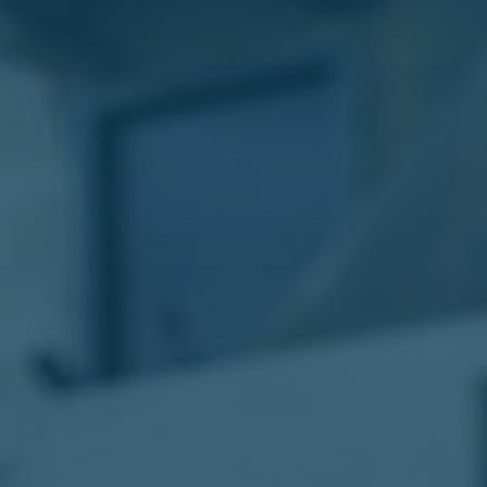
الليموزين
في
مطار
القاهرة
ليموزين
الاسكندرية
شركات
توصيل
مطار
برج
العرب
تاكسي
المطار
شركات
توصيل
من
مطار
القاهرة
تاكسي