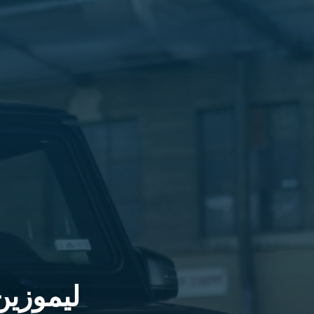
الليموزين
في
مطار
القاهرة
ليموزين
الاسكندرية
شركات
توصيل
مطار
برج
العرب
تاكسي
المطار
شركات
توصيل
من
مطار
ليموزين
القاهرة
تاكسي