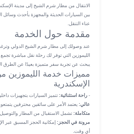
الانتقال من مطار شرم الشيخ إلى مدينة الإسكند
تاكسي
لندن
بين السيارات الحديثة والمجهزة بأحدث وسائل ا
ليموزين
عناء التنقل.
القاهرة
مقدمة حول الخدمة
اسكندرية
تاكسي
عند وصولك إلى مطار شرم الشيخ الدولي وترغب 
اسكندريه
الليموزين التي توفر لك رحلة نقل مباشرة تجمع بين
ليموزين
يبحث عن تجربة سفر متميزة بعيدًا عن الطرق ال
المطار
مميزات خدمة الليموزين م
الخط
الساخن
الإسكندرية
ليموزين
دمياط
-
راحة استثنائية:
تتميز السيارات بتجهيزات داخلي
ليموزين
عالي:
يعتمد الأمر على سائقين محترفين يتمتعو
توصيل
متكاملة:
تشمل الاستقبال من المطار والتوصيل إلى
المطار
مرونة في الحجز:
إمكانية الحجز المسبق عبر الإن
ليموزين
الدقي
أي وقت.