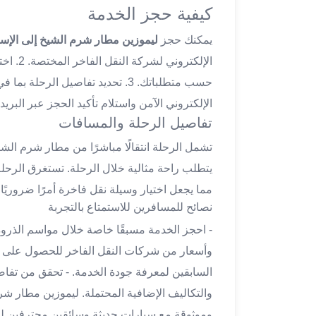
ليموزين
كيفية حجز الخدمة
مطار
يمكنك حجز
ليموزين مطار شرم الشيخ إلى الإسك
اكتوبر
ليموزين
الإلكتر
العجوزه
ليموزين
الإلكتروني الآمن واستلام تأكيد الحجز عبر البريد 
مطار
تفاصيل الرحلة والمسافات
القاهرة
أسعار
تشمل الرحلة انتقالًا مباشرًا من مطار شرم الشي
ليموزين
يتطلب راحة مثالية خلال الرحلة. تستغرق الرحل
فيصل
مما يجعل اختيار وسيلة نقل فاخرة أمرًا ضروريً
ليموزين
نصائح للمسافرين للاستمتاع بالتجربة
مطار
- احجز الخدمة مسبقًا خاصة خلال مواسم الذروة
القاهرة
الخط
وأسعار من شركات النقل الفاخر للحصول على أفض
الساخن
السابقين لمعرفة جودة الخدمة. - تحقق من تفا
ليموزين
والتكاليف الإضافية المحتملة. ليموزين مطار شر
الهرم
وموثوقة مع سيارات حديثة وسائقين محترفين ل