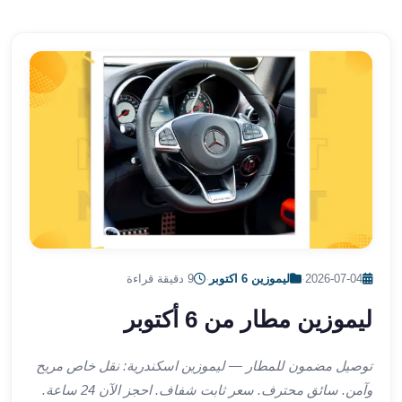
الشرقية
ليموزين
بنها
ليموزين
العبور
ليموزين
6
اكتوبر
الخط
الساخن
ليموزين
العاصمة
ليموزين
2026-07-04
·
ليموزين 6 اكتوبر
·
9 دقيقة قراءة
الخط
ليموزين مطار من 6 أكتوبر
الساخن
تاكسى
ليموزين
توصيل مضمون للمطار — ليموزين اسكندرية: نقل خاص مريح
مصر
وآمن. سائق محترف. سعر ثابت شفاف. احجز الآن 24 ساعة.