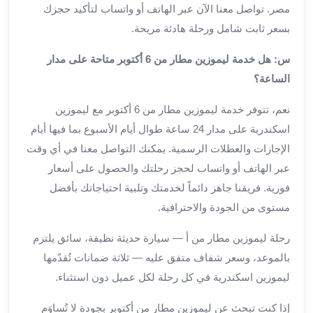
مصر. تواصل معنا الآن عبر الهاتف أو واتساب لتأكيد حجزك
من
مطار
بسعر ثابت شامل ورحلة هادئة مريحة.
القاهرة
س: هل خدمة ليموزين مطار من 6 أكتوبر متاحة على مدار
الي
الاسكندرية
الساعة؟
تأجير
نعم، تتوفر خدمة ليموزين مطار من 6 أكتوبر مع ليموزين
سيارات
مطار
اسكندرية على مدار 24 ساعة طوال أيام الأسبوع بما فيها أيام
برج
الإجازات والعطلات الرسمية. يمكنك التواصل معنا في أي وقت
العرب
عبر الهاتف أو واتساب لحجز رحلتك والحصول على أسعار
أسعار
فورية. فريقنا جاهز دائماً لخدمتك وتلبية احتياجاتك بأفضل
توصيل
مستوى من الجودة والاحترافية.
مطار
برج
رحلة ليموزين مطار من أ — سيارة حديثة نظيفة، سائق يلتزم
العرب
بالموعد، وسعر شفاف متفق عليه — ثلاثة ضمانات تُقدّمها
توصيل
ليموزين اسكندرية في كل رحلة لكل عميل دون استثناء.
مطار
برج
إذا كنت تبحث عن ليموزين مطار من أكتوبر بجودة لا تُساوَم