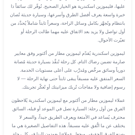
العرب
عليها، فليموزين اسكندرية هو الخيار الصحيح. نُوفّر لك سائقاً ذا
الاسكندرية
خبرة واسعة يعرف أفضل الطرق وأسرعها، وسيارة حديثة تُصان
ليموزين
المطار
بانتظام وتُجهَّز بكامل وسائل الراحة، وسعراً ثابتاً شاملاً يُحدَّد من
برج
أول تواصل ولا يزيد بعد الاتفاق عليه مهما طالت الرحلة أو
العرب
تغيّرت الأحوال.
من
مطار
ليموزين اسكندرية يُقدّم ليموزين مطار من أكتوبر وفق معايير
برج
صارمة تضمن رضاك التام. كل رحلة تُنفَّذ بسيارة حديثة مُصانة
العرب
دورياً وسائق مرخَّص ومُدرَّب على أعلى مستويات الخدمة.
إلى
السعر المتفق عليه مسبقاً يبقى ثابتاً حتى نهاية الرحلة — لا
القاهرة
رسوم إضافية ولا مفاجآت تُربك ميزانيتك أو تُعكّر تجربتك.
خدمة
vip
عملاء ليموزين مطار من أكتوبر مع ليموزين اسكندرية يُلاحظون
مطار
الفرق من أول رحلة: السيارة تصل في الموعد أو قبله، السائق
برج
العرب
محترف يُساعد في الأمتعة ويعرف الطريق جيداً، والسعر لا
من
يختلف عن ما اتُّفق عليه مسبقاً. هذه التفاصيل الصغيرة هي ما
مطار
يصنع الفرق الحقيقي ويجعل عملاءنا يعودون إلينا في كل رحلة.