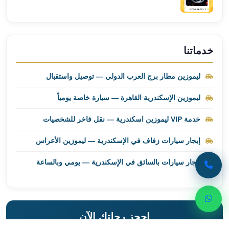
ليموزين
برج
العرب
راس
خدماتنا
سدر
ليموزين
ليموزين مطار برج العرب الدولي — توصيل واستقبال
برج
ليموزين الإسكندرية القاهرة — سيارة خاصة يومياً
العرب
شرم
خدمة VIP ليموزين اسكندرية — نقل فاخر للشخصيات
الشيخ
ليموزين
إيجار سيارات زفاف في الإسكندرية — ليموزين الأعراس
برج
العرب
إيجار سيارات بالسائق في الإسكندرية — يومي وبالساعة
مرسي
مطروح
ليموزين
مطار
احجز رحلتك الآن
العالمين