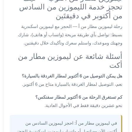
ليموزين
تحجز خدمة الليموزين من السادس
الجيزة
من أكتوبر في دقيقتَين
ليموزين
رجال
رحلة ليموزين مطار من أ — الحجز مع ليموزين اسكندرية
الاعمال
بسيط: تواصل بأي طريقة مريحة (واتساب أو هاتف)، شارك
ليموزين
وجهتك وموعدك، واستلم سعرك وتأكيدك خلال دقيقتين.
حدائق
الاهرام
أسئلة شائعة عن ليموزين مطار من
ليموزين
أكت
الشيخ
هل يمكن التوصيل من 6 أكتوبر لمطار الغردقة بالسيارة؟
زايد
ليموزين
نعم، التوصيل لمطار الغردقة بالسيارة متاح من 6 أكتوبر.
طنطا
كم تستغرق الرحلة من 6 أكتوبر لمطار سفنكس؟
ليموزين
المنصورة
نحو عشرين دقيقة فقط في الأحوال العادية.
ليموزين
كفر
في ليموزين مطار من أ: احجز ليموزين السادس من
الشيخ
أكتوبر الآن — اتصل أو واتساب ليموزين اسكندرية للحجز