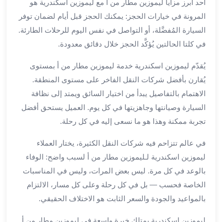
بالسائق
أحد أبرز مزايا ليموزين مطار من أ مع ليموزين اسكندرية هو
من
المرونة في خيارات الحجز: يمكنك الحجز قبل أيام لضمان توفر
مطار
السيارة المُفضَّلة، أو التواصل في نفس اليوم للرحلات الطارئة.
برج
في كلتا الحالتين يُؤكَّد الحجز خلال دقائق معدودة.
العرب
ليموزين
يُقدّم ليموزين اسكندرية خدمة ليموزين مطار من أ بمستوى
مطار
يُقارن بأفضل شركات النقل الفاخر على مستوى المنطقة.
برج
الاهتمام بالتفاصيل يبدأ من اختيار السائق ويمتد إلى نظافة
العرب
السيارة وصيانتها وجاهزيتها في كل يوم. العميل يستحق أفضل
الدولي
تأجير
تجربة ممكنة وهذا هو ما نسعى إليه في كل رحلة.
سيارات
في عالم تتزاحم فيه شركات النقل الكثيرة، يختار العملاء
برج
العرب
ليموزين اسكندرية لـليموزين مطار من أ لسبب واضح: الوفاء
بالسائق
بالوعد في كل مرة. ليس بعض المرات، وليس في المناسبات
ليموزين
الخاصة فحسب — بل في كل رحلة وعلى كل مسار، الالتزام
مطار
بالمواعيد والجودة والسعر الثابت هو الاختلاف الحقيقي.
برج
العرب
ليموزين اسكندرية يمتلك خبرة واسعة في ليموزين مطار من أ