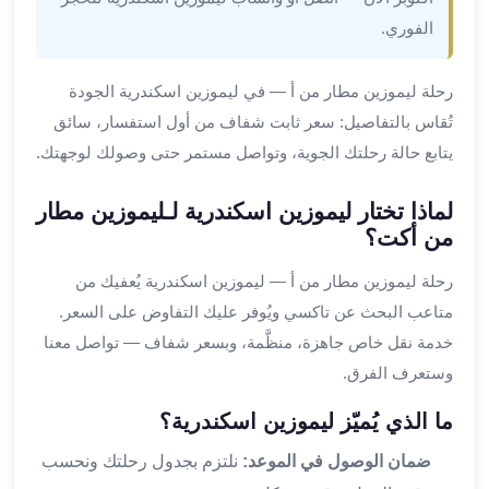
ليموزين
الفوري.
المحلة
الكبرى
ليموزين
رحلة ليموزين مطار من أ — في ليموزين اسكندرية الجودة
السويس
تُقاس بالتفاصيل: سعر ثابت شفاف من أول استفسار، سائق
ليموزين
يتابع حالة رحلتك الجوية، وتواصل مستمر حتى وصولك لوجهتك.
العين
السخنة
لماذا تختار ليموزين اسكندرية لـليموزين مطار
ليموزين
من أكت؟
الغردقة
ليموزين
رحلة ليموزين مطار من أ — ليموزين اسكندرية يُعفيك من
شرم
متاعب البحث عن تاكسي ويُوفر عليك التفاوض على السعر.
الشيخ
خدمة نقل خاص جاهزة، منظَّمة، وبسعر شفاف — تواصل معنا
ليموزين
وستعرف الفرق.
مرسي
علم
ما الذي يُميّز ليموزين اسكندرية؟
خدمة
اهلا
ضمان الوصول في الموعد:
نلتزم بجدول رحلتك ونحسب
مطار