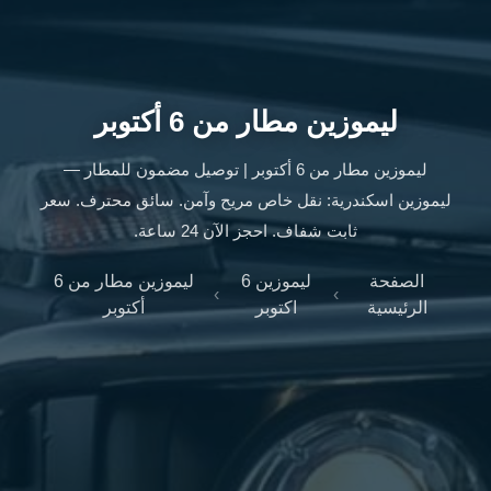
ليموزين
الإسكندرية
من
مطار
القاهرة
ليموزين مطار من 6 أكتوبر
ليموزين
مطار
ليموزين مطار من 6 أكتوبر | توصيل مضمون للمطار —
العاصمة
ليموزين اسكندرية: نقل خاص مريح وآمن. سائق محترف. سعر
الادارية
ثابت شفاف. احجز الآن 24 ساعة.
ليموزين
البحر
الصفحة
ليموزين 6
ليموزين مطار من 6
›
›
الأحمر
الرئيسية
اكتوبر
أكتوبر
من
مطار
القاهرة
تاكسي
العاصمة
ليموزين
السخنة