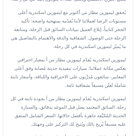
برج
العرب
يُحقق ليموزين مطار من أكتوبر مع ليموزين اسكندرية أعلى
الى
مستويات الرضا لعملائنا لأننا نُقدّمه بمنهجية واضحة: تأكيد
الساحل
الحجز كتابياً، إبلاغ العميل ببيانات السائق قبل الرحلة، ومتابعة
الشمالي
الرحلة حتى الوصول. الشفافية والدقة والاهتمام بالتفاصيل هي
ايجار
ما يُميّز ليموزين اسكندرية في كل رحلة.
سيارات
بالسائق
ليموزين اسكندرية يُقدّم ليموزين مطار من أ بمعيار احترافي
مطار
يعكس مكانة عملائنا: سيارات تنفيذية حديثة مُصانة وفق أعلى
برج
المعايير، سائقون مُدرَّبون على الاحترافية واللباقة، وأسعار ثابتة
العرب
خدمة
شاملة تُعلَن مسبقاً بشفافية تامة.
أهلا
ليموزين اسكندرية يُقدّم ليموزين مطار من أ بجودة ثابتة في كل
مطار
برج
رحلة. السائق المعتمد يصل قبل الموعد بدقائق، والسيارة
العرب
الحديثة المُكيَّفة جاهزة بأفضل حالاتها. السعر الشامل المتفق
ايجار
عليه مسبقاً يُريح بالك ويُتيح لك التركيز على وجهتك.
سيارات