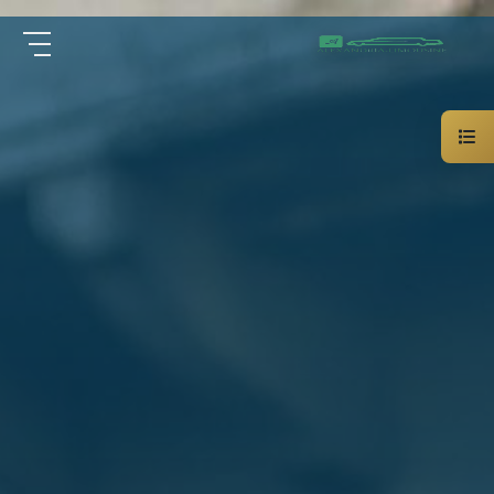
سيارة
الرئيسية
خاصة
بالسائق
من نحن
ليموزين
الاسكندرية
القاهرة
الخدمات
شركات
الليموزين
مقالات
فى
القاهرة
اتصل بنا
شركات
ليموزين
في
01000948802
الاسكندرية
شركات
EN