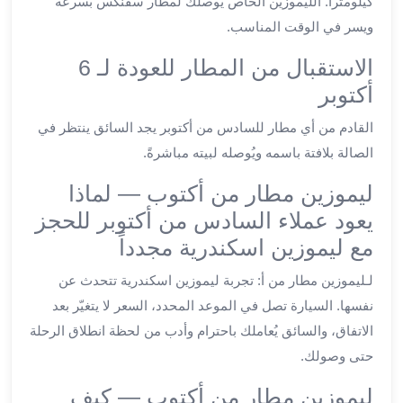
كيلومتراً. الليموزين الخاص يُوصلك لمطار سفنكس بسرعة
ليموزين
ويسر في الوقت المناسب.
العاشر
الاستقبال من المطار للعودة لـ 6
من
رمضان
أكتوبر
ليموزين
القادم من أي مطار للسادس من أكتوبر يجد السائق ينتظر في
الزمالك
الصالة بلافتة باسمه ويُوصله لبيته مباشرةً.
ليموزين
مصر
ليموزين مطار من أكتوب — لماذا
الجديدة
يعود عملاء السادس من أكتوبر للحجز
ليموزين
مدينة
مع ليموزين اسكندرية مجدداً
نصر
لـليموزين مطار من أ: تجربة ليموزين اسكندرية تتحدث عن
ليموزين
نفسها. السيارة تصل في الموعد المحدد، السعر لا يتغيّر بعد
القاهرة
ليموزين
الاتفاق، والسائق يُعاملك باحترام وأدب من لحظة انطلاق الرحلة
مصر
حتى وصولك.
ليموزين
ليموزين مطار من أكتوب — كيف
العجمي