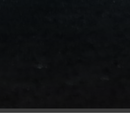
من
مطار
برج
العرب
الى
الساحل
الشمالي
ليموزين
المنوفية
مطار
القاهرة
ليموزين
ليموزين
البحيرة
ليموزين
بلطيم
ليموزين
بورسعيد
ليموزين