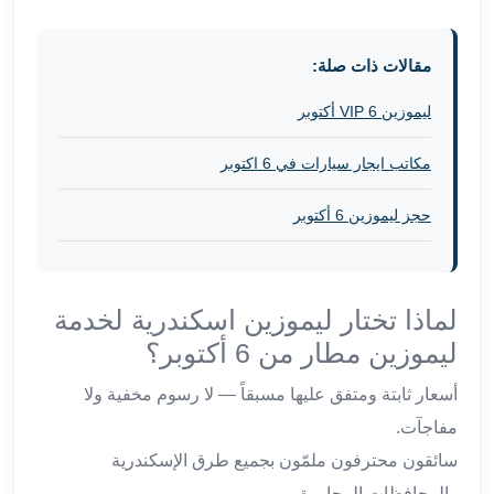
في
الاسكندرية
مقالات ذات صلة:
ليموزين
اسكندريه
ليموزين VIP 6 أكتوبر
ليموزين
الاسكندريه
مكاتب ايجار سيارات في 6 اكتوبر
مطروح
ليموزين
حجز ليموزين 6 أكتوبر
القاهرة
الاسكندرية
ليموزين
الاسكندريه
لماذا تختار ليموزين اسكندرية لخدمة
الغردقه
ليموزين مطار من 6 أكتوبر؟
تأجير
سيارات
أسعار ثابتة ومتفق عليها مسبقاً — لا رسوم مخفية ولا
الاسكندريه
مفاجآت.
ليموزين
سائقون محترفون ملمّون بجميع طرق الإسكندرية
مطار
والمحافظات المجاورة.