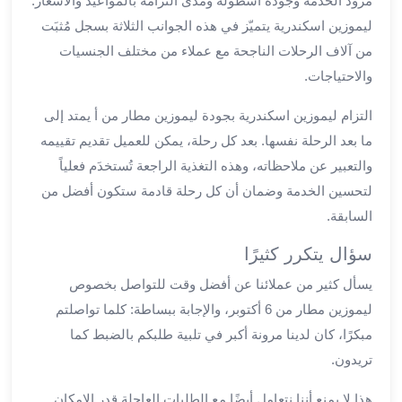
مزود الخدمة وجودة أسطوله ومدى التزامه بالمواعيد والأسعار.
ليموزين
ليموزين اسكندرية يتميّز في هذه الجوانب الثلاثة بسجل مُثبَت
مطار
من آلاف الرحلات الناجحة مع عملاء من مختلف الجنسيات
برج
والاحتياجات.
العرب
سيارات
التزام ليموزين اسكندرية بجودة ليموزين مطار من أ يمتد إلى
بالسائق
ما بعد الرحلة نفسها. بعد كل رحلة، يمكن للعميل تقديم تقييمه
من
والتعبير عن ملاحظاته، وهذه التغذية الراجعة تُستخدَم فعلياً
مطار
لتحسين الخدمة وضمان أن كل رحلة قادمة ستكون أفضل من
برج
العرب
السابقة.
سيارات
سؤال يتكرر كثيرًا
توصيل
مطار
يسأل كثير من عملائنا عن أفضل وقت للتواصل بخصوص
برج
ليموزين مطار من 6 أكتوبر، والإجابة ببساطة: كلما تواصلتم
العرب
مبكرًا، كان لدينا مرونة أكبر في تلبية طلبكم بالضبط كما
توصيل
تريدون.
مطار
برج
هذا لا يمنع أننا نتعامل أيضًا مع الطلبات العاجلة قدر الإمكان.