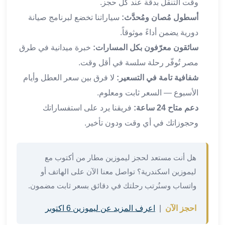
وقت التنقل بدقة عند كل حجز.
القاهرة
أسطول مُصان ومُحدَّث:
سياراتنا تخضع لبرنامج صيانة
ليموزين
دورية يضمن أداءً موثوقاً.
ليموزين
مرسيدس
سائقون معرّفون بكل المسارات:
خبرة ميدانية في طرق
ايجار
مصر تُوفّر رحلة سلسة في أقل وقت.
سيارات
شفافية تامة في التسعير:
لا فرق بين سعر العطل وأيام
زفاف
الأسبوع — السعر ثابت ومعلوم.
ايجار
دعم متاح 24 ساعة:
فريقنا يرد على استفساراتك
سيارات
مرسيدس
وحجوزاتك في أي وقت ودون تأخير.
ايجار
سيارات
بالسائق
هل أنت مستعد لحجز ليموزين مطار من أكتوب مع
خدمة
ليموزين اسكندرية؟ تواصل معنا الآن على الهاتف أو
VIP
واتساب وسنُرتب رحلتك في دقائق بسعر ثابت مضمون.
شركات
تأجير
احجز الآن
|
اعرف المزيد عن ليموزين 6 اكتوبر
سيارات