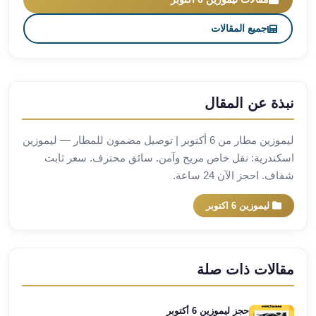
مطار
جميع المقالات
برج
العرب
ليموزين
برج
نبذة عن المقال
العرب
اسكندرية
ليموزين
ليموزين مطار من 6 أكتوبر | توصيل مضمون للمطار — ليموزين
برج
اسكندرية: نقل خاص مريح وآمن. سائق محترف. سعر ثابت
العرب
شفاف. احجز الآن 24 ساعة.
الساحل
الشمالي
ليموزين 6 اكتوبر
ليموزين
برج
العرب
مقالات ذات صلة
العاصمة
ليموزين
برج
حجز ليموزين 6 أكتوبر