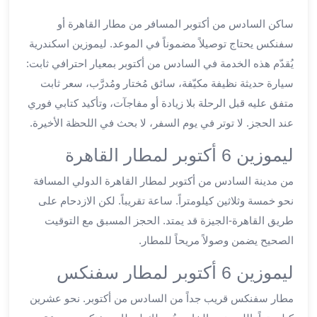
ليموزين
اون
ساكن السادس من أكتوبر المسافر من مطار القاهرة أو
لاين
سفنكس يحتاج توصيلاً مضموناً في الموعد. ليموزين اسكندرية
ليموزين
يُقدّم هذه الخدمة في السادس من أكتوبر بمعيار احترافي ثابت:
الشروق
سيارة حديثة نظيفة مكيّفة، سائق مُختار ومُدرَّب، سعر ثابت
ليموزين
متفق عليه قبل الرحلة بلا زيادة أو مفاجآت، وتأكيد كتابي فوري
مدينتي
عند الحجز. لا توتر في يوم السفر، لا بحث في اللحظة الأخيرة.
ليموزين
الرحاب
ليموزين 6 أكتوبر لمطار القاهرة
ليموزين
التجمع
من مدينة السادس من أكتوبر لمطار القاهرة الدولي المسافة
الخامس
نحو خمسة وثلاثين كيلومتراً. ساعة تقريباً. لكن الازدحام على
ليموزين
طريق القاهرة-الجيزة قد يمتد. الحجز المسبق مع التوقيت
القاهرة
الصحيح يضمن وصولاً مريحاً للمطار.
الجديدة
ليموزين
ليموزين 6 أكتوبر لمطار سفنكس
المقطم
مطار سفنكس قريب جداً من السادس من أكتوبر. نحو عشرين
ليموزين
المعادي