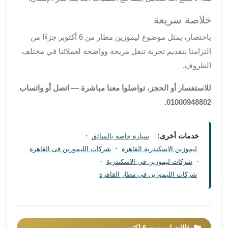
العرب
سيارات
خلاصة سريعة
مطار
باختصار، يمثل موضوع ليموزين مطار من 6 أكتوبر جزءًا من
برج
التزامنا بتقديم تجربة تنقل مريحة وواضحة لعملائنا في مختلف
العرب
الظروف.
مكاتب
ليموزين
للاستفسار أو الحجز، تواصلوا معنا مباشرة — اتصل أو واتساب
الاسكندرية
01000948802.
شركات
توصيل
من
·
خدمات أخرى:
سيارة خاصة بالسائق
مطار
·
ليموزين الاسكندرية القاهرة
شركات الليموزين فى القاهرة
برج
·
·
شركات ليموزين في الاسكندرية
العرب
شركات الليموزين في مطار القاهرة
ليموزين
الساحل
الشمالى
شركات
ليموزين
مقالات ليموزين 6 اكتوبر