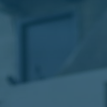
الليموزين
في
مطار
القاهرة
ليموزين
الاسكندرية
شركات
توصيل
مطار
برج
العرب
تاكسي
المطار
شركات
توصيل
من
مطار
القاهرة
تاكسي