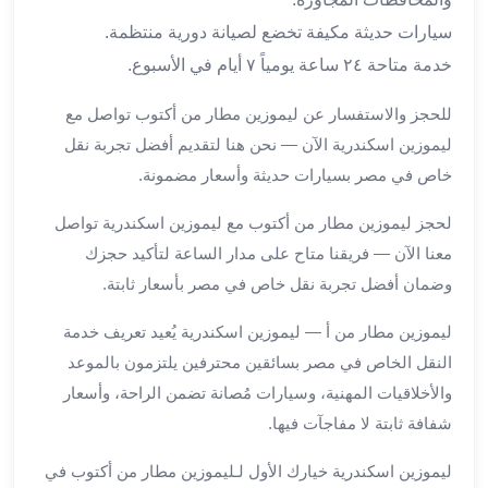
برج
العرب
سيارات حديثة مكيفة تخضع لصيانة دورية منتظمة.
والإسكندرية
خدمة متاحة ٢٤ ساعة يومياً ٧ أيام في الأسبوع.
ليموزين
اسكندرية
للحجز والاستفسار عن ليموزين مطار من أكتوب تواصل مع
مطار
ليموزين اسكندرية الآن — نحن هنا لتقديم أفضل تجربة نقل
القاهرة
خاص في مصر بسيارات حديثة وأسعار مضمونة.
ليموزين
الاسكندريه
لحجز ليموزين مطار من أكتوب مع ليموزين اسكندرية تواصل
شرم
معنا الآن — فريقنا متاح على مدار الساعة لتأكيد حجزك
الشيخ
وضمان أفضل تجربة نقل خاص في مصر بأسعار ثابتة.
توصيل
ليموزين
ليموزين مطار من أ — ليموزين اسكندرية يُعيد تعريف خدمة
الاسكندريه
النقل الخاص في مصر بسائقين محترفين يلتزمون بالموعد
سيارات
والأخلاقيات المهنية، وسيارات مُصانة تضمن الراحة، وأسعار
ليموزين
شفافة ثابتة لا مفاجآت فيها.
الاسكندرية
اسعار
ليموزين اسكندرية خيارك الأول لـليموزين مطار من أكتوب في
ليموزين