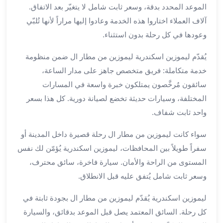
الموعد المحدد بدقة، وسعر ثابت شامل لا يتغيّر بعد الاتفاق.
برج
العرب
آلاف العملاء اختاروا هذه الخدمة وعادوا إليها مراراً لأنها تُلبّي
الى
وعودها في كل رحلة بدون استثناء.
الساحل
الشمالي
يُقدّم ليموزين اسكندرية ليموزين من مطار ال ضمن منظومة
ايجار
خدمة متكاملة: فريق متخصص جاهز على مدار الساعة،
سيارات
سائقون مُرخَّصون يمتلكون خبرة واسعة في المسارات
بالسائق
المختلفة، وسيارات حديثة تخضع لصيانة دورية. كل هذا بسعر
مطار
واحد ثابت شفاف.
برج
العرب
سواء كانت ليموزين من مطار ال رحلة قصيرة داخل المدينة أو
خدمة
سفراً طويلاً بين المحافظات، ليموزين اسكندرية يُؤمّن لك نفس
أهلا
المستوى من الراحة والأمان. سيارة فاخرة، سائق محترف،
مطار
برج
وسعر ثابت شامل يُتفق عليه قبل الانطلاق.
العرب
ليموزين اسكندرية يُقدّم ليموزين من مطار ال بجودة ثابتة في
ايجار
سيارات
كل رحلة. السائق المعتمد يصل قبل الموعد بدقائق، والسيارة