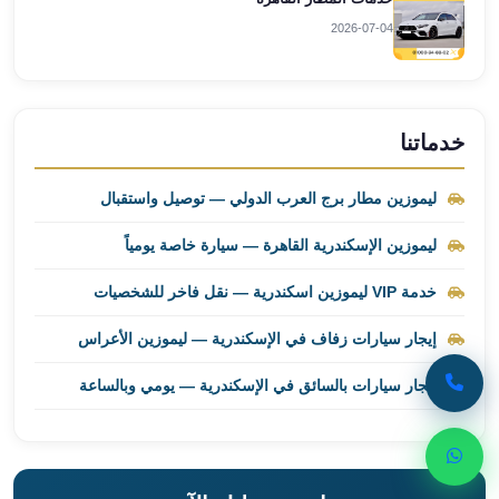
ليموزين
2026-07-04
برج
العرب
راس
سدر
خدماتنا
ليموزين
برج
ليموزين مطار برج العرب الدولي — توصيل واستقبال
العرب
شرم
ليموزين الإسكندرية القاهرة — سيارة خاصة يومياً
الشيخ
خدمة VIP ليموزين اسكندرية — نقل فاخر للشخصيات
ليموزين
برج
إيجار سيارات زفاف في الإسكندرية — ليموزين الأعراس
العرب
مرسي
إيجار سيارات بالسائق في الإسكندرية — يومي وبالساعة
مطروح
ليموزين
مطار
العالمين