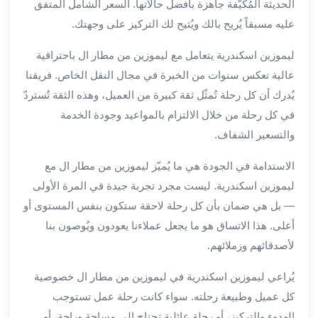
بالسائق
الحديثة المُكيَّفة جاهزة بأفضل حالاتها. السعر الشامل المتفق
من
عليه مسبقاً يُريح بالك ويُتيح لك التركيز على وجهتك.
مطار
برج
ليموزين اسكندرية يتعامل مع ليموزين من مطار ال باحترافية
العرب
عالية تعكس سنوات من الخبرة في مجال النقل الخاص. فريقنا
ليموزين
يُدرك أن كل رحلة تُمثّل ثقة كبيرة من العميل، وهذه الثقة تُستردّ
مطار
في كل رحلة من خلال الالتزام بالمواعيد وجودة الخدمة
برج
والتسعير الشفاف.
العرب
الدولي
الاستدامة في الجودة هي ما يُميّز ليموزين من مطار ال مع
تأجير
ليموزين اسكندرية. ليست مجرد تجربة جيدة في المرة الأولى
سيارات
— بل هي ضمان بأن كل رحلة لاحقة ستكون بنفس المستوى أو
برج
العرب
أعلى. هذا الاتساق هو ما يجعل عملاءنا يعودون ويُوصون بنا
بالسائق
لأصدقائهم وزملائهم.
ليموزين
مطار
يُراعي ليموزين اسكندرية في ليموزين من مطار ال خصوصية
برج
كل عميل وطبيعة رحلته. سواء كانت رحلة عمل تستوجب
العرب
الهدوء والتركيز، أو رحلة عائلية تحتاج إلى مساحة وراحة، أو