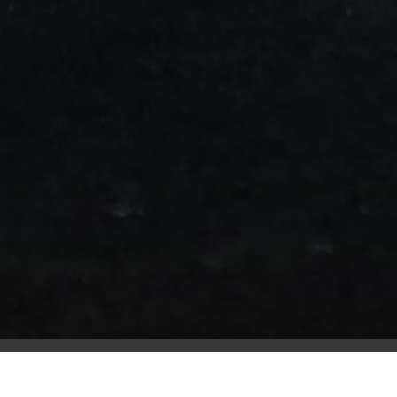
من
مطار
برج
العرب
الى
الساحل
الشمالي
ليموزين
المنوفية
مطار
القاهرة
ليموزين
ليموزين
البحيرة
ليموزين
بلطيم
ليموزين
بورسعيد
ليموزين