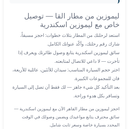
برج
العرب
ليموزين من مطار القا — توصيل
والإسكندرية
ليموزين
خاص مع ليموزين اسكندرية
اسكندرية
استعد لرحلتك من المطار بثلاث خطوات: احجز مسبقاً،
مطار
القاهرة
شارك رقم رحلتك، وأكّد عنوانك الكامل.
ليموزين
سائق ليموزين اسكندرية يتابع وصول طائرتك ويعرف إذا
الاسكندريه
تأخرت — لا داعي للاتصال لمتابعته.
شرم
اختر حجم السيارة المناسب: سيدان للأثنَين، عائلية للأربعة،
الشيخ
توصيل
فان للمجموعات الكبيرة.
ليموزين
بعد التأكيد كل شيء جاهز — لك فقط أن تصل إلى السيارة
الاسكندريه
وتسافر بكل هدوء وراحة.
سيارات
ليموزين
احجز ليموزين من مطار القاهر الآن مع ليموزين اسكندرية —
الاسكندرية
سائق محترف يتابع مواعيدك ويضمن وصولك في الوقت
اسعار
المحدد بسيارة خاصة وسعر ثابت شامل.
ليموزين