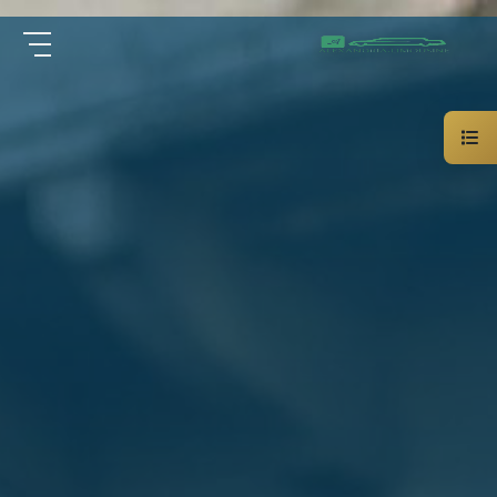
سيارة
الرئيسية
خاصة
بالسائق
من نحن
ليموزين
الاسكندرية
القاهرة
الخدمات
شركات
الليموزين
مقالات
فى
القاهرة
اتصل بنا
شركات
ليموزين
في
01000948802
الاسكندرية
شركات
EN