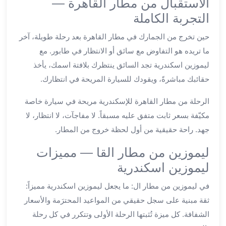
الاستقبال من مطار القاهرة —
ليموزين
التجربة الكاملة
العاشر
حين تخرج من الجمارك في مطار القاهرة بعد رحلة طويلة، آخر
من
رمضان
ما تريده هو التفاوض مع سائق أو الانتظار في طابور. مع
ليموزين
ليموزين اسكندرية تجد السائق ينتظرك بلافتة اسمك، يأخذ
الزمالك
حقائبك مباشرةً، ويقودك للسيارة المريحة في انتظارك.
ليموزين
مصر
الرحلة من مطار القاهرة للإسكندرية مريحة في سيارة خاصة
الجديدة
مكيّفة بسعر ثابت متفق عليه مسبقاً. لا مفاجآت، لا انتظار، لا
ليموزين
جهد. راحة حقيقية من أول لحظة خروج من المطار.
مدينة
نصر
ليموزين من مطار القا — مميزات
ليموزين
ليموزين اسكندرية
القاهرة
ليموزين
في ليموزين من مطار ال: ما يجعل ليموزين اسكندرية مميزاً:
مصر
ثقة مبنية على سجل حقيقي من المواعيد المحترَمة والأسعار
ليموزين
الشفافة. كل ميزة تُثبتها الرحلة الأولى وتتكرر في كل رحلة
العجمي