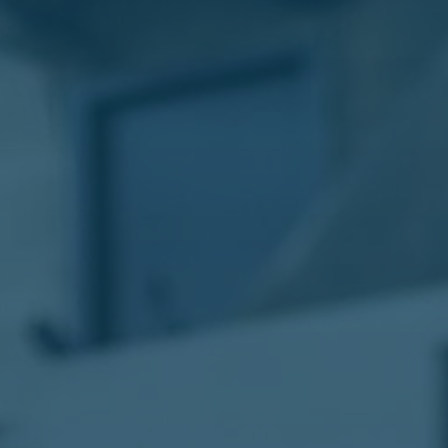
الليموزين
في
مطار
القاهرة
ليموزين
الاسكندرية
شركات
توصيل
مطار
برج
العرب
تاكسي
المطار
شركات
توصيل
من
مطار
القاهرة
تاكسي