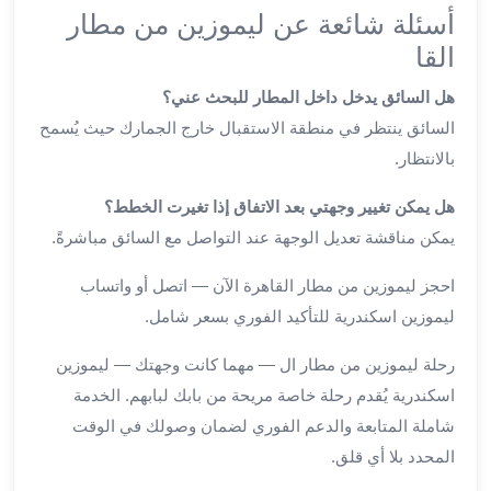
ليموزين
أسئلة شائعة عن ليموزين من مطار
المحلة
القا
الكبرى
ليموزين
هل السائق يدخل داخل المطار للبحث عني؟
السويس
السائق ينتظر في منطقة الاستقبال خارج الجمارك حيث يُسمح
ليموزين
بالانتظار.
العين
السخنة
هل يمكن تغيير وجهتي بعد الاتفاق إذا تغيرت الخطط؟
ليموزين
يمكن مناقشة تعديل الوجهة عند التواصل مع السائق مباشرةً.
الغردقة
ليموزين
احجز ليموزين من مطار القاهرة الآن — اتصل أو واتساب
شرم
ليموزين اسكندرية للتأكيد الفوري بسعر شامل.
الشيخ
ليموزين
رحلة ليموزين من مطار ال — مهما كانت وجهتك — ليموزين
مرسي
اسكندرية يُقدم رحلة خاصة مريحة من بابك لبابهم. الخدمة
علم
شاملة المتابعة والدعم الفوري لضمان وصولك في الوقت
خدمة
المحدد بلا أي قلق.
اهلا
مطار