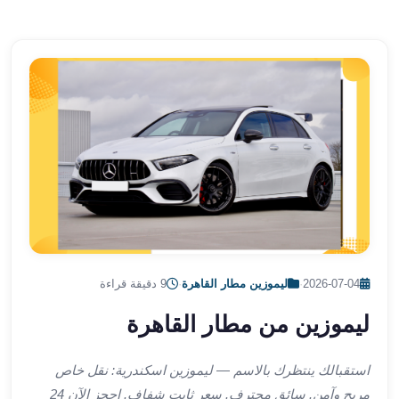
الشرقية
ليموزين
بنها
ليموزين
العبور
ليموزين
6
اكتوبر
الخط
الساخن
ليموزين
العاصمة
ليموزين
2026-07-04
·
ليموزين مطار القاهرة
·
9 دقيقة قراءة
الخط
ليموزين من مطار القاهرة
الساخن
تاكسى
ليموزين
استقبالك ينتظرك بالاسم — ليموزين اسكندرية: نقل خاص
مصر
مريح وآمن. سائق محترف. سعر ثابت شفاف. احجز الآن 24