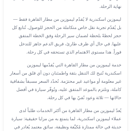
العرب
نهاية الرحلة.
الاسكندرية
ليموزين
ليموزين اسكندرية لا يُقدّم ليموزين من مطار القاهرة فقط —
المطار
بل يُقدّم تجربة نقل خاص متكاملة من الحجز للوصول. نُتابع كل
برج
حجز لحظةً بلحظة لضمان سير الرحلة وفق الخطة المتفق
العرب
من
عليها. في حال أي ظرف طارئ، فريق الدعم جاهز للتدخل
مطار
فوراً. هذا مستوى الاهتمام الذي تستحقه في كل رحلة.
برج
العرب
خدمة ليموزين من مطار القاهرة التي يُقدّمها ليموزين
إلى
اسكندرية تُتيح لك التنقل بثقة واطمئنان دون أي قلق من أسعار
القاهرة
غير معلومة أو مواعيد غير محترَمة. نُحدّد السعر مسبقاً بشفافية
خدمة
كاملة، ونلتزم بالموعد المتفق عليه، ونُوفّر سيارة في أفضل
vip
حالاتها — ثلاثة وعود نُفيّ بها في كل رحلة.
مطار
برج
يُعدّ ليموزين من مطار القاهرة من أكثر الخدمات طلباً لدى
العرب
عملاء ليموزين اسكندرية، لما يتمتع به من مزايا حقيقية: سيارة
من
حديثة في حالة ممتازة مُكيَّفة ونظيفة، سائق معتمد يُغادر في
مطار