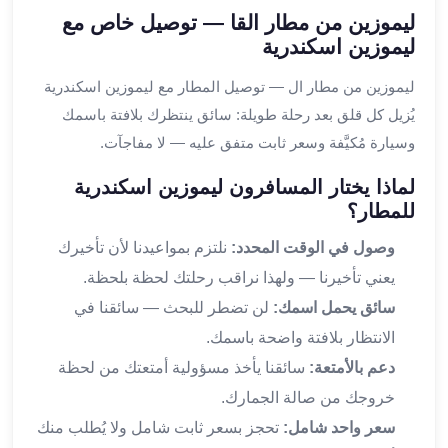
ليموزين من مطار القا — توصيل خاص مع
القاهرة
ليموزين اسكندرية
ليموزين
ليموزين
ليموزين من مطار ال — توصيل المطار مع ليموزين اسكندرية
مرسيدس
يُزيل كل قلق بعد رحلة طويلة: سائق ينتظرك بلافتة باسمك
ايجار
وسيارة مُكيَّفة وسعر ثابت متفق عليه — لا مفاجآت.
سيارات
زفاف
لماذا يختار المسافرون ليموزين اسكندرية
ايجار
للمطار؟
سيارات
مرسيدس
وصول في الوقت المحدد:
نلتزم بمواعيدنا لأن تأخيرك
ايجار
يعني تأخيرنا — ولهذا نراقب رحلتك لحظة بلحظة.
سيارات
سائق يحمل اسمك:
لن تضطر للبحث — سائقنا في
بالسائق
الانتظار بلافتة واضحة باسمك.
خدمة
VIP
دعم بالأمتعة:
سائقنا يأخذ مسؤولية أمتعتك من لحظة
شركات
خروجك من صالة الجمارك.
تأجير
سعر واحد شامل:
تحجز بسعر ثابت شامل ولا يُطلب منك
سيارات