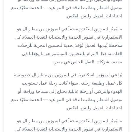
الي
توصيل للمطار يتطلب الدقة في المواعيد — الخدمة تتكيّف مع
مرسي
احتياجات العميل وليس العكس.
مطروح
تاجير
ما يُميّز ليموزين اسكندرية حقاً في ليموزين من مطار ال هو
سيارات
الاستمرارية في تطوير الخدمة والاستجابة لتغذية العملاء. كل
من
ملاحظة يُبديها العميل تُؤخذ بجدية لتحسين التجربة للرحلات
مطار
برج
القادمة. هذا الالتزام بالتحسين المستمر هو ما يجعلنا في
العرب
مقدمة شركات النقل الخاص في مصر.
ليموزين
يُراعي ليموزين اسكندرية في ليموزين من مطار ال خصوصية
الاسكندريه
الي
كل عميل وطبيعة رحلته. سواء كانت رحلة عمل تستوجب
السويس
الهدوء والتركيز، أو رحلة عائلية تحتاج إلى مساحة وراحة، أو
تاكسي
توصيل للمطار يتطلب الدقة في المواعيد — الخدمة تتكيّف مع
من
احتياجات العميل وليس العكس.
مطار
برج
ما يُميّز ليموزين اسكندرية حقاً في ليموزين من مطار ال هو
العرب
الاستمرارية في تطوير الخدمة والاستجابة لتغذية العملاء. كل
توصيل