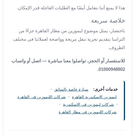
العرب
هذا لا يمنع أننا نتعامل أيضًا مع الطلبات العاجلة قدر الإمكان.
سيارات
مطار
خلاصة سريعة
برج
باختصار، يمثل موضوع ليموزين من مطار القاهرة جزءًا من
العرب
التزامنا بتقديم تجربة تنقل مريحة وواضحة لعملائنا في مختلف
مكاتب
ليموزين
الظروف.
الاسكندرية
للاستفسار أو الحجز، تواصلوا معنا مباشرة — اتصل أو واتساب
شركات
01000948802.
توصيل
من
مطار
·
خدمات أخرى:
سيارة خاصة بالسائق
برج
·
ليموزين الاسكندرية القاهرة
شركات الليموزين فى القاهرة
العرب
·
·
شركات ليموزين في الاسكندرية
ليموزين
شركات الليموزين في مطار القاهرة
الساحل
الشمالى
شركات
ليموزين