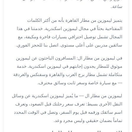
ليموزين
ساعة.
اون
لاين
يتميز ليموزين من مطار القاهرة بأنه من أكثر الكلمات
ليموزين
المفتاحية بحثاً في مجال ليموزين اسكندرية. خدمتنا في هذا
الشروق
المجال تشمل توصيل احترافي بسيارات فاخرة ومكيفة، مع
ليموزين
سائقين مدربين على أعلى مستوى. اتصل بنا للحجز الفوري.
مدينتي
ليموزين
في ليموزين من مطار ال: المسافرون الباحثون عن ليموزين
الرحاب
موثوق للمطار يجدون إجابتهم في ليموزين اسكندرية. خدمة
ليموزين
متكاملة تشمل مطار برج العرب والقاهرة وسفنكس والغردقة
التجمع
الخامس
— مع سيارة خاصة وسعر ثابت وسائق محترف.
ليموزين
ليموزين من مطار ال — ما يُميز ليموزين اسكندرية عن وسائل
القاهرة
الجديدة
النقل الأخرى بسيط: تعرف سعر رحلتك قبل الصعود، وتعرف
ليموزين
اسم سائقك ورقمه قبل يوم السفر، وتصل في الوقت المحدد
المقطم
تماماً بضمان حقيقي وليس مجرد وعد.
ليموزين
المعادي