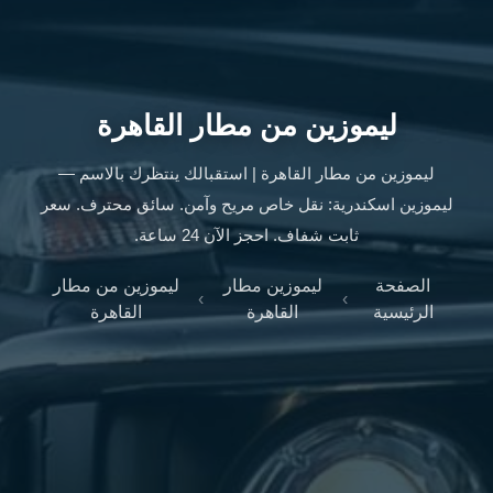
ليموزين
الإسكندرية
من
مطار
القاهرة
ليموزين من مطار القاهرة
ليموزين
مطار
ليموزين من مطار القاهرة | استقبالك ينتظرك بالاسم —
العاصمة
ليموزين اسكندرية: نقل خاص مريح وآمن. سائق محترف. سعر
الادارية
ثابت شفاف. احجز الآن 24 ساعة.
ليموزين
البحر
الصفحة
ليموزين مطار
ليموزين من مطار
›
›
الأحمر
الرئيسية
القاهرة
القاهرة
من
مطار
القاهرة
تاكسي
العاصمة
ليموزين
السخنة