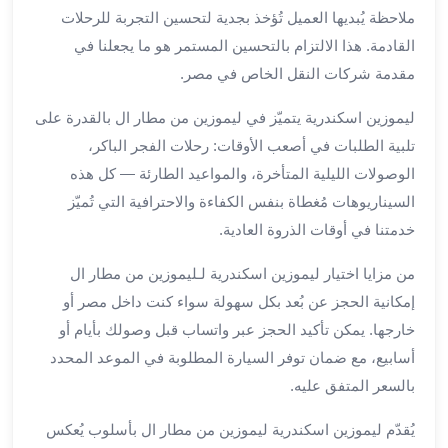
ملاحظة يُبديها العميل تُؤخذ بجدية لتحسين التجربة للرحلات
لمطار
القادمة. هذا الالتزام بالتحسين المستمر هو ما يجعلنا في
برج
العرب
مقدمة شركات النقل الخاص في مصر.
حجز
ليموزين اسكندرية يتميّز في ليموزين من مطار ال بالقدرة على
ليموزين
من
تلبية الطلبات في أصعب الأوقات: رحلات الفجر الباكر،
مطار
الوصولات الليلية المتأخرة، والمواعيد الطارئة — كل هذه
برج
السيناريوهات مُغطاة بنفس الكفاءة والاحترافية التي تُميّز
العرب
خدمتنا في أوقات الذروة العادية.
خدمات
ليموزين
من مزايا اختيار ليموزين اسكندرية لـليموزين من مطار ال
اسكندرية
إمكانية الحجز عن بُعد بكل سهولة سواء كنت داخل مصر أو
خدمات
خارجها. يمكن تأكيد الحجز عبر واتساب قبل وصولك بأيام أو
ليموزين
أسابيع، مع ضمان توفر السيارة المطلوبة في الموعد المحدد
برج
بالسعر المتفق عليه.
العرب
خدمات
يُقدّم ليموزين اسكندرية ليموزين من مطار ال بأسلوب يُعكس
مطار