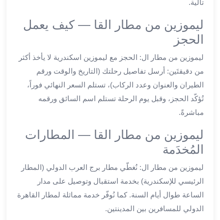
تالية.
ليموزين
الجيزة
ليموزين من مطار القا — كيف يعمل
ليموزين
الحجز
رجال
الاعمال
ليموزين من مطار ال: الحجز مع ليموزين اسكندرية لا يأخذ أكثر
ليموزين
من دقيقتَين: أرسل تفاصيل رحلتك (التاريخ والوقت ورقم
حدائق
الطيران والعنوان وعدد الركاب)، تستلم السعر النهائي فوراً،
الاهرام
تُؤكّد الحجز، وقبل يوم الرحلة تستلم اسم السائق ورقمه
ليموزين
مباشرةً.
الشيخ
زايد
ليموزين من مطار القا — المطارات
ليموزين
المُخدَمة
طنطا
ليموزين
ليموزين من مطار ال: نُغطّي مطار برج العرب الدولي (المطار
المنصورة
الرئيسي للإسكندرية) بخدمة استقبال وتوصيل على مدار
ليموزين
الساعة طوال أيام السنة. كما نُوفّر خدمة مماثلة لمطار القاهرة
كفر
الدولي للمسافرين بين المدينتين.
الشيخ