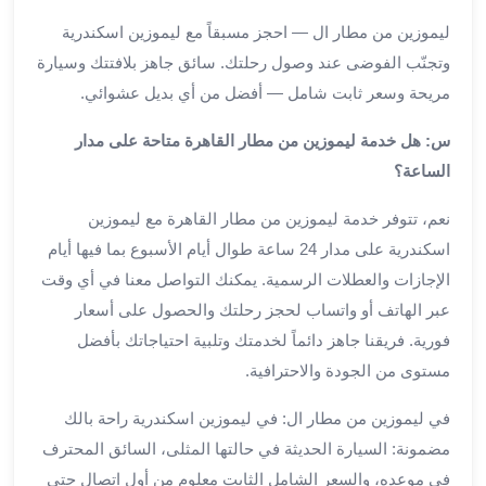
من
ليموزين من مطار ال — احجز مسبقاً مع ليموزين اسكندرية
مطار
وتجنّب الفوضى عند وصول رحلتك. سائق جاهز بلافتتك وسيارة
القاهرة
مريحة وسعر ثابت شامل — أفضل من أي بديل عشوائي.
الي
الاسكندرية
س: هل خدمة ليموزين من مطار القاهرة متاحة على مدار
تأجير
الساعة؟
سيارات
مطار
نعم، تتوفر خدمة ليموزين من مطار القاهرة مع ليموزين
برج
اسكندرية على مدار 24 ساعة طوال أيام الأسبوع بما فيها أيام
العرب
أسعار
الإجازات والعطلات الرسمية. يمكنك التواصل معنا في أي وقت
توصيل
عبر الهاتف أو واتساب لحجز رحلتك والحصول على أسعار
مطار
فورية. فريقنا جاهز دائماً لخدمتك وتلبية احتياجاتك بأفضل
برج
مستوى من الجودة والاحترافية.
العرب
توصيل
في ليموزين من مطار ال: في ليموزين اسكندرية راحة بالك
مطار
مضمونة: السيارة الحديثة في حالتها المثلى، السائق المحترف
برج
في موعده، والسعر الشامل الثابت معلوم من أول اتصال حتى