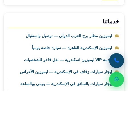
ليموزين
مطار
برج
خدماتنا
العرب
اسكندرية
ليموزين مطار برج العرب الدولي — توصيل واستقبال
ليموزين
مطار
ليموزين الإسكندرية القاهرة — سيارة خاصة يومياً
برج
العرب
خدمة VIP ليموزين اسكندرية — نقل فاخر للشخصيات
الاسكندرية
إيجار سيارات زفاف في الإسكندرية — ليموزين الأعراس
ليموزين
من
إيجار سيارات بالسائق في الإسكندرية — يومي وبالساعة
القاهرة
الى
مطار
برج
احجز رحلتك الآن
العرب
ليموزين
تواصل مع ليموزين اسكندرية للحصول على أفضل خدمات
من