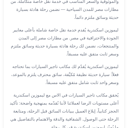
العرب
والموثوقية والسعر المناسب في خدمة نقل خاصة متكاملة. من
الاسكندرية
مطارات مصر للمدن السياحية — نضمن رحلة هادئة بسيارة
ليموزين
حديثة وسائق ملتزم دائماً.
المطار
برج
ليموزين اسكندرية يُقدم خدمة نقل خاصة شاملة بأعلى معايير
العرب
الجودة والاحترافية في مصر. من مطارات مصر إلى المدن
من
والمنتجعات، نضمن لك رحلة هادئة بسيارة حديثة وسائق ملتزم
مطار
وسعر ثابت متفق عليه مسبقاً.
برج
العرب
ليموزين اسكندرية يُقدّم لك مكاتب تاجير السيارات بما تحتاجه
إلى
فعلاً: سيارة حديثة نظيفة مُكيَّفة، سائق محترف يلتزم بالموعد،
القاهرة
وسعر واحد ثابت شامل متفق عليه مسبقاً.
خدمة
vip
يُحقق مكاتب تاجير السيارات في الاس مع ليموزين اسكندرية
مطار
أعلى مستويات الرضا لعملائنا لأننا نُقدّمه بمنهجية واضحة: تأكيد
برج
العرب
الحجز كتابياً، إبلاغ العميل ببيانات السائق قبل الرحلة، ومتابعة
من
الرحلة حتى الوصول. الشفافية والدقة والاهتمام بالتفاصيل هي
مطار
ما يُميّز ليموزين اسكندرية في كل رحلة.