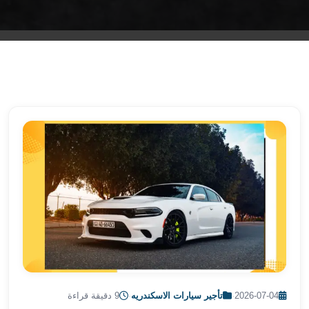
الشرقية
ليموزين
بنها
ليموزين
العبور
ليموزين
6
اكتوبر
الخط
الساخن
ليموزين
العاصمة
ليموزين
الخط
الساخن
تاكسى
ليموزين
2026-07-04
·
تأجير سيارات الاسكندريه
·
9 دقيقة قراءة
مصر