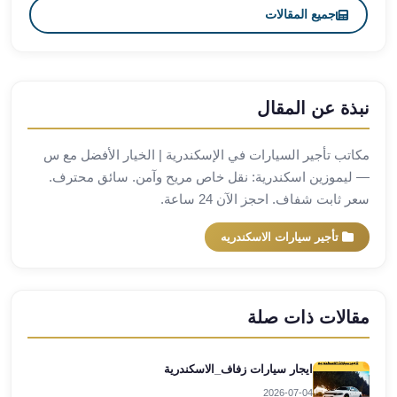
العرب
جميع المقالات
العجمي
ليموزين
برج
العرب
نبذة عن المقال
العين
السخنة
مكاتب تأجير السيارات في الإسكندرية | الخيار الأفضل مع س
ليموزين
— ليموزين اسكندرية: نقل خاص مريح وآمن. سائق محترف.
برج
سعر ثابت شفاف. احجز الآن 24 ساعة.
العرب
الغردقة
تأجير سيارات الاسكندريه
ليموزين
برج
العرب
القاهرة
مقالات ذات صلة
ليموزين
برج
ايجار سيارات زفاف_الاسكندرية
العرب
2026-07-04
دهب