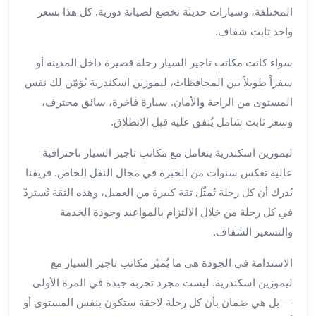
بالسائق
المختلفة، وسيارات حديثة تخضع لصيانة دورية. كل هذا بسعر
من
واحد ثابت شفاف.
مطار
برج
سواء كانت مكاتب تاجير السيار رحلة قصيرة داخل المدينة أو
العرب
سفراً طويلاً بين المحافظات، ليموزين اسكندرية يُؤمّن لك نفس
ليموزين
المستوى من الراحة والأمان. سيارة فاخرة، سائق محترف،
مطار
برج
وسعر ثابت شامل يُتفق عليه قبل الانطلاق.
العرب
ليموزين اسكندرية يتعامل مع مكاتب تاجير السيار باحترافية
الدولي
تأجير
عالية تعكس سنوات من الخبرة في مجال النقل الخاص. فريقنا
سيارات
يُدرك أن كل رحلة تُمثّل ثقة كبيرة من العميل، وهذه الثقة تُستردّ
برج
في كل رحلة من خلال الالتزام بالمواعيد وجودة الخدمة
العرب
والتسعير الشفاف.
بالسائق
ليموزين
الاستدامة في الجودة هي ما يُميّز مكاتب تاجير السيار مع
مطار
ليموزين اسكندرية. ليست مجرد تجربة جيدة في المرة الأولى
برج
— بل هي ضمان بأن كل رحلة لاحقة ستكون بنفس المستوى أو
العرب