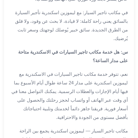
من
مطار
في مكاتب تاجير السيار: مع ليموزين اسكندرية تأجير السيارة
القاهرة
بالسائق يعني راحة كاملة: لا قيادة، لا بحث عن وقود، ولا قلق
الي
من الطرق الجديدة. سائق خبير يُوصلك لوجهتك وسعر ثابت
الاسكندرية
يُرضيك.
تأجير
سيارات
س: هل خدمة مكاتب تاجير السيارات في الاسكندرية متاحة
مطار
على مدار الساعة؟
برج
العرب
نعم، تتوفر خدمة مكاتب تاجير السيارات في الاسكندرية مع
أسعار
ليموزين اسكندرية على مدار 24 ساعة طوال أيام الأسبوع بما
توصيل
فيها أيام الإجازات والعطلات الرسمية. يمكنك التواصل معنا في
مطار
أي وقت عبر الهاتف أو واتساب لحجز رحلتك والحصول على
برج
العرب
أسعار فورية. فريقنا جاهز دائماً لخدمتك وتلبية احتياجاتك
توصيل
بأفضل مستوى من الجودة والاحترافية.
مطار
مكاتب تاجير السيار — ليموزين اسكندرية يجمع بين الراحة
برج