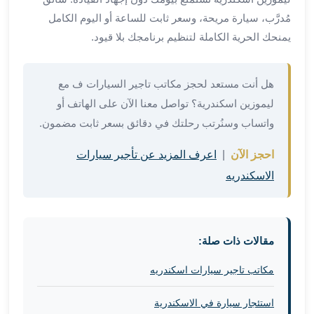
في
مُدرَّب، سيارة مريحة، وسعر ثابت للساعة أو اليوم الكامل
الاسكندرية
يمنحك الحرية الكاملة لتنظيم برنامجك بلا قيود.
ليموزين
اسكندريه
ليموزين
هل أنت مستعد لحجز مكاتب تاجير السيارات ف مع
الاسكندريه
ليموزين اسكندرية؟ تواصل معنا الآن على الهاتف أو
مطروح
واتساب وسنُرتب رحلتك في دقائق بسعر ثابت مضمون.
ليموزين
القاهرة
احجز الآن
|
اعرف المزيد عن تأجير سيارات
الاسكندرية
الاسكندريه
ليموزين
الاسكندريه
الغردقه
تأجير
مقالات ذات صلة:
سيارات
الاسكندريه
مكاتب تاجير سيارات اسكندريه
ليموزين
مطار
استئجار سيارة في الاسكندرية