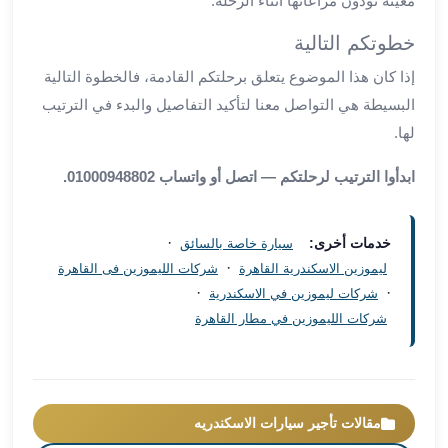
معينة تودون مراعاتها أثناء الرحلة.
مطار
خطوتكم التالية
برج
العرب
إذا كان هذا الموضوع يتعلق برحلتكم القادمة، فالخطوة التالية
ليموزين
البسيطة هي التواصل معنا لتأكيد التفاصيل والبدء في الترتيب
برج
لها.
العرب
اسكندرية
ابدأوا الترتيب لرحلتكم — اتصل أو واتساب 01000948802.
ليموزين
برج
العرب
·
خدمات أخرى:
سيارة خاصة بالسائق
الساحل
·
ليموزين الاسكندرية القاهرة
شركات الليموزين فى القاهرة
الشمالي
·
·
شركات ليموزين في الاسكندرية
ليموزين
شركات الليموزين في مطار القاهرة
برج
العرب
العاصمة
ليموزين
مقالات تأجير سيارات الاسكندريه
برج