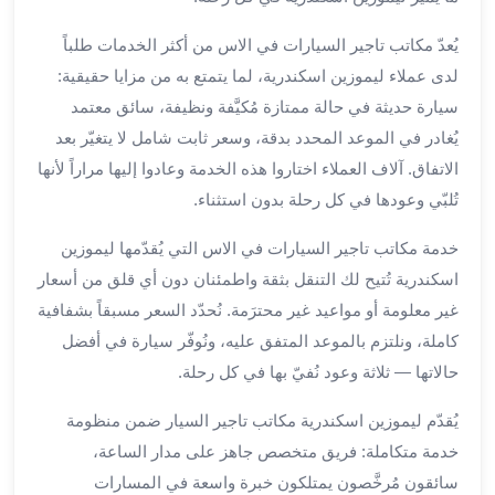
برج
العرب
يُعدّ مكاتب تاجير السيارات في الاس من أكثر الخدمات طلباً
الى
لدى عملاء ليموزين اسكندرية، لما يتمتع به من مزايا حقيقية:
الساحل
سيارة حديثة في حالة ممتازة مُكيَّفة ونظيفة، سائق معتمد
الشمالي
يُغادر في الموعد المحدد بدقة، وسعر ثابت شامل لا يتغيّر بعد
ايجار
الاتفاق. آلاف العملاء اختاروا هذه الخدمة وعادوا إليها مراراً لأنها
سيارات
تُلبّي وعودها في كل رحلة بدون استثناء.
بالسائق
مطار
خدمة مكاتب تاجير السيارات في الاس التي يُقدّمها ليموزين
برج
اسكندرية تُتيح لك التنقل بثقة واطمئنان دون أي قلق من أسعار
العرب
خدمة
غير معلومة أو مواعيد غير محترَمة. نُحدّد السعر مسبقاً بشفافية
أهلا
كاملة، ونلتزم بالموعد المتفق عليه، ونُوفّر سيارة في أفضل
مطار
حالاتها — ثلاثة وعود نُفيّ بها في كل رحلة.
برج
العرب
يُقدّم ليموزين اسكندرية مكاتب تاجير السيار ضمن منظومة
ايجار
خدمة متكاملة: فريق متخصص جاهز على مدار الساعة،
سيارات
سائقون مُرخَّصون يمتلكون خبرة واسعة في المسارات