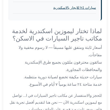
برج
العرب
سيارات h1 للايجار بالاسكندرية
والإسكندرية
ليموزين
اسكندرية
لماذا تختار ليموزين اسكندرية لخدمة
مطار
القاهرة
مكاتب تاجير السيارات في الاسكن؟
ليموزين
أسعار ثابتة ومتفق عليها مسبقاً — لا رسوم مخفية ولا
الاسكندريه
شرم
مفاجآت.
الشيخ
سائقون محترفون ملمّون بجميع طرق الإسكندرية
توصيل
والمحافظات المجاورة.
ليموزين
سيارات حديثة مكيفة تخضع لصيانة دورية منتظمة.
الاسكندريه
سيارات
خدمة متاحة ٢٤ ساعة يومياً ٧ أيام في الأسبوع.
ليموزين
للحجز والاستفسار عن مكاتب تاجير السيارات في ا... تواصل
الاسكندرية
اسعار
مع ليموزين اسكندرية الآن — نحن هنا لتقديم أفضل تجربة نقل
ليموزين
خاص بسعر ثابت ورد فوري على الهاتف وواتساب.