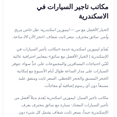
ليموزين
مكاتب تاجير السيارات في
اون
الاسكندرية
لاين
ليموزين
الشروق
الخيار الأفضل مع س — ليموزين اسكندرية: نقل خاص مريح
ليموزين
وآمن. سائق محترف. سعر ثابت شفاف. احجز الآن 24 ساعة.
مدينتي
ليموزين
يُقدّم ليموزين اسكندرية خدمة «مكاتب تأجير السيارات في
الرحاب
الإسكندرية | الخيار الأفضل مع سائق» بمعايير احترافية عالية
ليموزين
تُلبّي احتياجات المسافرين والمجموعات على حدٍّ سواء. تتوفر
التجمع
السيارات على مدار الساعة طوال أيام الأسبوع مع إمكانية
الخامس
الحجز المسبق والحجز اللحظي. السعر ثابت ومتفق عليه
ليموزين
القاهرة
مسبقاً دون أي رسوم إضافية أو مفاجآت.
الجديدة
مكاتب تاجير السيار: ليموزين اسكندرية يُقدم بديلاً أفضل من
ليموزين
المقطم
تأجير السيارات المعتاد: سيارة مع سائق محترف يعرف
ليموزين
الإسكندرية جيداً، بسعر ثابت شفاف يشمل كل شيء دون
المعادي