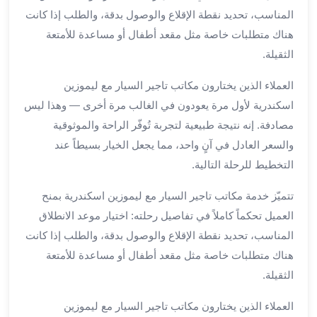
برج
المناسب، تحديد نقطة الإقلاع والوصول بدقة، والطلب إذا كانت
العرب
هناك متطلبات خاصة مثل مقعد أطفال أو مساعدة للأمتعة
خدمات
الثقيلة.
مطار
برج
العملاء الذين يختارون مكاتب تاجير السيار مع ليموزين
العرب
اسكندرية لأول مرة يعودون في الغالب مرة أخرى — وهذا ليس
الدولي
مصادفة. إنه نتيجة طبيعية لتجربة تُوفّر الراحة والموثوقية
خدمة
والسعر العادل في آنٍ واحد، مما يجعل الخيار بسيطاً عند
التوصيل
من
التخطيط للرحلة التالية.
مطار
تتميّز خدمة مكاتب تاجير السيار مع ليموزين اسكندرية بمنح
برج
العرب
العميل تحكماً كاملاً في تفاصيل رحلته: اختيار موعد الانطلاق
خدمة
المناسب، تحديد نقطة الإقلاع والوصول بدقة، والطلب إذا كانت
توصيل
هناك متطلبات خاصة مثل مقعد أطفال أو مساعدة للأمتعة
مطار
الثقيلة.
برج
العرب
العملاء الذين يختارون مكاتب تاجير السيار مع ليموزين
خدمة