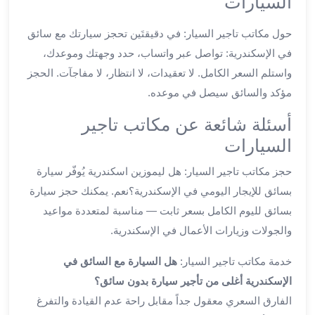
السيارات
ليموزين
المحلة
حول مكاتب تاجير السيار: في دقيقتَين تحجز سيارتك مع سائق
الكبرى
في الإسكندرية: تواصل عبر واتساب، حدد وجهتك وموعدك،
ليموزين
السويس
واستلم السعر الكامل. لا تعقيدات، لا انتظار، لا مفاجآت. الحجز
ليموزين
مؤكد والسائق سيصل في موعده.
العين
أسئلة شائعة عن مكاتب تاجير
السخنة
ليموزين
السيارات
الغردقة
حجز مكاتب تاجير السيار: هل ليموزين اسكندرية يُوفّر سيارة
ليموزين
بسائق للإيجار اليومي في الإسكندرية؟نعم. يمكنك حجز سيارة
شرم
الشيخ
بسائق لليوم الكامل بسعر ثابت — مناسبة لمتعددة مواعيد
ليموزين
والجولات وزيارات الأعمال في الإسكندرية.
مرسي
علم
خدمة مكاتب تاجير السيار:
هل السيارة مع السائق في
خدمة
الإسكندرية أغلى من تأجير سيارة بدون سائق؟
اهلا
الفارق السعري معقول جداً مقابل راحة عدم القيادة والتفرغ
مطار