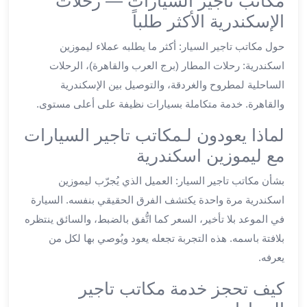
مكاتب تاجير السيارات — رحلات
ليموزين
الإسكندرية الأكثر طلباً
الجيزة
ليموزين
حول مكاتب تاجير السيار: أكثر ما يطلبه عملاء ليموزين
رجال
اسكندرية: رحلات المطار (برج العرب والقاهرة)، الرحلات
الاعمال
الساحلية لمطروح والغردقة، والتوصيل بين الإسكندرية
ليموزين
والقاهرة. خدمة متكاملة بسيارات نظيفة على أعلى مستوى.
حدائق
الاهرام
لماذا يعودون لـمكاتب تاجير السيارات
ليموزين
مع ليموزين اسكندرية
الشيخ
زايد
بشأن مكاتب تاجير السيار: العميل الذي يُجرّب ليموزين
ليموزين
اسكندرية مرة واحدة يكتشف الفرق الحقيقي بنفسه. السيارة
طنطا
في الموعد بلا تأخير، السعر كما اتُّفق بالضبط، والسائق ينتظره
ليموزين
بلافتة باسمه. هذه التجربة تجعله يعود ويُوصي بها لكل من
المنصورة
يعرفه.
ليموزين
كفر
كيف تحجز خدمة مكاتب تاجير
الشيخ