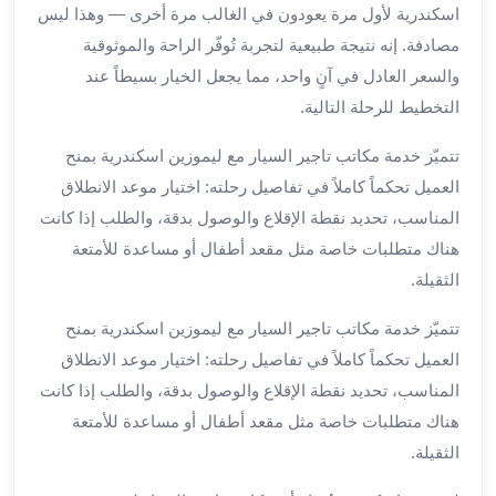
اسكندرية لأول مرة يعودون في الغالب مرة أخرى — وهذا ليس
ليموزين
مصادفة. إنه نتيجة طبيعية لتجربة تُوفّر الراحة والموثوقية
مطار
والسعر العادل في آنٍ واحد، مما يجعل الخيار بسيطاً عند
برج
العرب
التخطيط للرحلة التالية.
سيارات
تتميّز خدمة مكاتب تاجير السيار مع ليموزين اسكندرية بمنح
بالسائق
من
العميل تحكماً كاملاً في تفاصيل رحلته: اختيار موعد الانطلاق
مطار
المناسب، تحديد نقطة الإقلاع والوصول بدقة، والطلب إذا كانت
برج
هناك متطلبات خاصة مثل مقعد أطفال أو مساعدة للأمتعة
العرب
الثقيلة.
سيارات
توصيل
تتميّز خدمة مكاتب تاجير السيار مع ليموزين اسكندرية بمنح
مطار
العميل تحكماً كاملاً في تفاصيل رحلته: اختيار موعد الانطلاق
برج
المناسب، تحديد نقطة الإقلاع والوصول بدقة، والطلب إذا كانت
العرب
هناك متطلبات خاصة مثل مقعد أطفال أو مساعدة للأمتعة
توصيل
الثقيلة.
مطار
برج