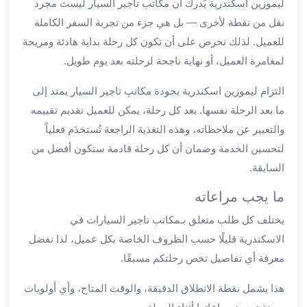
ليموزين اسكندرية يُدرك أن مكاتب تاجير السيار ليست مجرد
العرب
نقل من نقطة لأخرى — بل هي جزء من تجربة السفر الكاملة
سيارات
مطار
للعميل. لذلك نحرص على أن تكون كل رحلة بداية هادئة ومريحة
برج
لمغامرة العميل، أو نهاية ناجحة لرحلته بعد يوم طويل.
العرب
مكاتب
التزام ليموزين اسكندرية بجودة مكاتب تاجير السيار يمتد إلى
ليموزين
ما بعد الرحلة نفسها. بعد كل رحلة، يمكن للعميل تقديم تقييمه
الاسكندرية
والتعبير عن ملاحظاته، وهذه التغذية الراجعة تُستخدَم فعلياً
شركات
لتحسين الخدمة وضمان أن كل رحلة قادمة ستكون أفضل من
توصيل
السابقة.
من
مطار
ما يجب مراعاته
برج
يختلف كل طلب متعلق بـمكاتب تاجير السيارات في
العرب
الاسكندرية قليلًا حسب الظروف الخاصة بكل عميل، لذا نفضل
ليموزين
الساحل
معرفة أي تفاصيل تخص رحلتكم مسبقًا.
الشمالى
هذا يشمل نقطة الانطلاق الدقيقة، والوقت المتاح، وأي أولويات
شركات
ليموزين