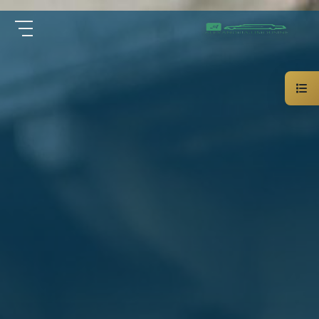
سيارة
الرئيسية
خاصة
بالسائق
من نحن
ليموزين
الاسكندرية
القاهرة
الخدمات
شركات
الليموزين
مقالات
فى
القاهرة
اتصل بنا
شركات
ليموزين
في
01000948802
الاسكندرية
شركات
EN