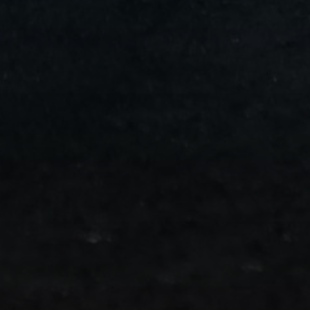
من
مطار
برج
العرب
الى
الساحل
الشمالي
ليموزين
المنوفية
مطار
القاهرة
ليموزين
ليموزين
البحيرة
ليموزين
بلطيم
ليموزين
بورسعيد
ليموزين