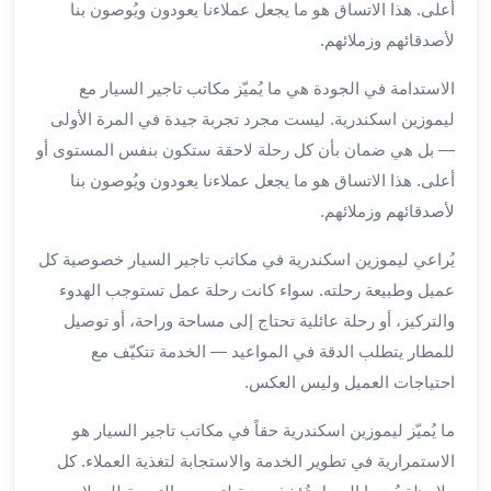
أعلى. هذا الاتساق هو ما يجعل عملاءنا يعودون ويُوصون بنا
الي
مرسي
لأصدقائهم وزملائهم.
مطروح
الاستدامة في الجودة هي ما يُميّز مكاتب تاجير السيار مع
تاجير
سيارات
ليموزين اسكندرية. ليست مجرد تجربة جيدة في المرة الأولى
من
— بل هي ضمان بأن كل رحلة لاحقة ستكون بنفس المستوى أو
مطار
أعلى. هذا الاتساق هو ما يجعل عملاءنا يعودون ويُوصون بنا
برج
لأصدقائهم وزملائهم.
العرب
ليموزين
يُراعي ليموزين اسكندرية في مكاتب تاجير السيار خصوصية كل
الاسكندريه
عميل وطبيعة رحلته. سواء كانت رحلة عمل تستوجب الهدوء
الي
والتركيز، أو رحلة عائلية تحتاج إلى مساحة وراحة، أو توصيل
السويس
للمطار يتطلب الدقة في المواعيد — الخدمة تتكيّف مع
تاكسي
احتياجات العميل وليس العكس.
من
مطار
ما يُميّز ليموزين اسكندرية حقاً في مكاتب تاجير السيار هو
برج
الاستمرارية في تطوير الخدمة والاستجابة لتغذية العملاء. كل
العرب
توصيل