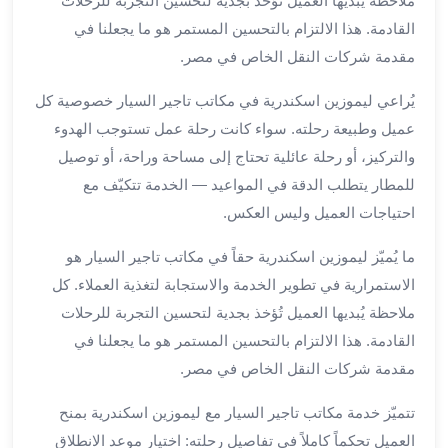
ملاحظة يُبديها العميل تُؤخذ بجدية لتحسين التجربة للرحلات
لمطار
القادمة. هذا الالتزام بالتحسين المستمر هو ما يجعلنا في
برج
مقدمة شركات النقل الخاص في مصر.
العرب
حجز
يُراعي ليموزين اسكندرية في مكاتب تاجير السيار خصوصية كل
ليموزين
عميل وطبيعة رحلته. سواء كانت رحلة عمل تستوجب الهدوء
من
والتركيز، أو رحلة عائلية تحتاج إلى مساحة وراحة، أو توصيل
مطار
للمطار يتطلب الدقة في المواعيد — الخدمة تتكيّف مع
برج
احتياجات العميل وليس العكس.
العرب
خدمات
ما يُميّز ليموزين اسكندرية حقاً في مكاتب تاجير السيار هو
ليموزين
الاستمرارية في تطوير الخدمة والاستجابة لتغذية العملاء. كل
اسكندرية
ملاحظة يُبديها العميل تُؤخذ بجدية لتحسين التجربة للرحلات
خدمات
ليموزين
القادمة. هذا الالتزام بالتحسين المستمر هو ما يجعلنا في
برج
مقدمة شركات النقل الخاص في مصر.
العرب
خدمات
تتميّز خدمة مكاتب تاجير السيار مع ليموزين اسكندرية بمنح
مطار
العميل تحكماً كاملاً في تفاصيل رحلته: اختيار موعد الانطلاق