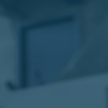
الليموزين
في
مطار
القاهرة
ليموزين
الاسكندرية
شركات
توصيل
مطار
برج
العرب
تاكسي
المطار
شركات
توصيل
من
مطار
القاهرة
تاكسي