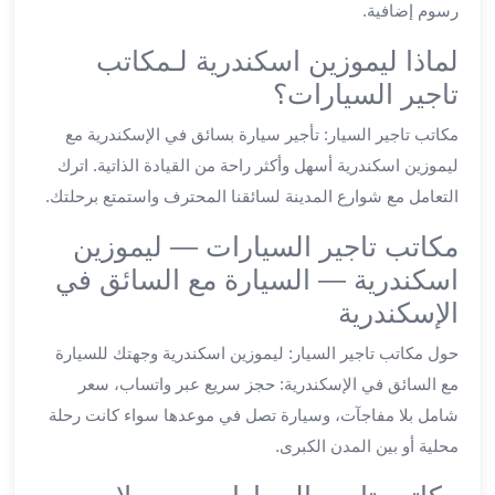
رسوم إضافية.
ليموزين
العاشر
لماذا ليموزين اسكندرية لـمكاتب
من
تاجير السيارات؟
رمضان
ليموزين
مكاتب تاجير السيار: تأجير سيارة بسائق في الإسكندرية مع
الزمالك
ليموزين اسكندرية أسهل وأكثر راحة من القيادة الذاتية. اترك
ليموزين
التعامل مع شوارع المدينة لسائقنا المحترف واستمتع برحلتك.
مصر
مكاتب تاجير السيارات — ليموزين
الجديدة
ليموزين
اسكندرية — السيارة مع السائق في
مدينة
الإسكندرية
نصر
ليموزين
حول مكاتب تاجير السيار: ليموزين اسكندرية وجهتك للسيارة
القاهرة
مع السائق في الإسكندرية: حجز سريع عبر واتساب، سعر
ليموزين
شامل بلا مفاجآت، وسيارة تصل في موعدها سواء كانت رحلة
مصر
محلية أو بين المدن الكبرى.
ليموزين
العجمي