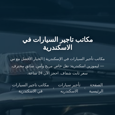
ليموزين
الإسكندرية
من
مطار
القاهرة
ليموزين
مكاتب تاجير السيارات في
مطار
العاصمة
الاسكندرية
الادارية
ليموزين
مكاتب تأجير السيارات في الإسكندرية | الخيار الأفضل مع س
البحر
— ليموزين اسكندرية: نقل خاص مريح وآمن. سائق محترف.
الأحمر
سعر ثابت شفاف. احجز الآن 24 ساعة.
من
مطار
الصفحة
تأجير سيارات
مكاتب تاجير السيارات
›
›
القاهرة
الرئيسية
الاسكندريه
في الاسكندرية
تاكسي
العاصمة
ليموزين
السخنة