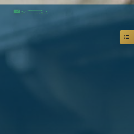
Home
About Us
Services
Blog
Contact Us
01000948802
AR