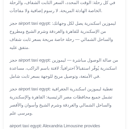
في كل رحلة: الوقت المحدد، السعر الثابت الشفاف، والرحلة
الخاصة الهادئة المريحة. لا رسوم إضافية ولا مفاجآت.
حجز airport taxi egypt: ليموزين اسكندرية يصل لكل وجهاتك:
من الإسكندرية للقاهرة والغردقة وشرم الشيخ ومطروح
والساحل الشمالي — رحلة خاصة مريحة بسعر ثابت شفاف
متفق عليه.
حجز airport taxi egypt: من صالة الوصول مباشرة — ليموزين
اسكندرية يُوفّر استقبالاً احترافياً: لافتة باسم الراكب، مساعدة
في الأمتعة، وتوصيل مريح للوجهة بسعر ثابت شامل.
حجز airport taxi egypt: تغطية ليموزين اسكندرية الجغرافية
تشمل جميع محافظات مصر الرئيسية: القاهرة والإسكندرية
والساحل الشمالي والغردقة وشرم الشيخ وأسوان والأقصر
ومرسى علم.
airport taxi egypt: Alexandria Limousine provides