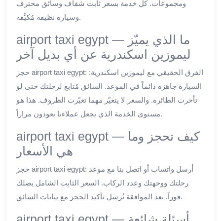
ومجموعات. كل خدمة بسعر ثابت شفاف وسائق محترف
وسيارة نظيفة مُكيَّفة.
airport taxi egypt — ما الذي يميّز
ليموزين اسكندرية عن أي بديل آخر
حجز airport taxi egypt: الفرق الحقيقي مع ليموزين اسكندرية:
السيارة جاهزة دائماً في الموعد. السائق مُتابع لرحلتك حتى لو
تأخرت الطائرة. والسعر لا يتغيّر مهما تغيّرت الظروف. هذا هو
مستوى الخدمة الذي يجعل عملاءنا يعودون مراراً.
airport taxi egypt — كيف تحجز وما
هي الأسعار
حجز airport taxi egypt: أرسل واتساب أو اتصل بنا مع موعد
رحلتك ووجهتك وعدد الركاب. السعر الثابت الشامل يصلك
فوراً. بعد الموافقة نُرسل تأكيد الحجز مع بيانات السائق.
airport taxi egypt — أسئلة شائعة