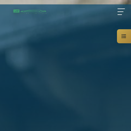
Home
About Us
Services
Blog
Contact Us
01000948802
AR