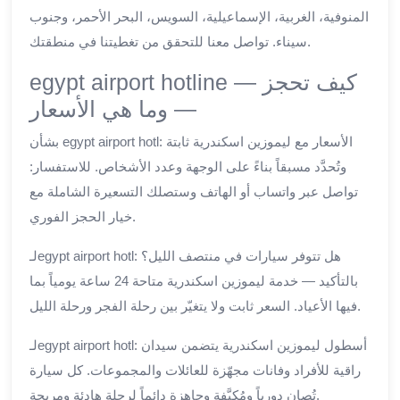
المنوفية، الغربية، الإسماعيلية، السويس، البحر الأحمر، وجنوب
سيناء. تواصل معنا للتحقق من تغطيتنا في منطقتك.
egypt airport hotline — كيف تحجز
— وما هي الأسعار
بشأن egypt airport hotl: الأسعار مع ليموزين اسكندرية ثابتة
وتُحدَّد مسبقاً بناءً على الوجهة وعدد الأشخاص. للاستفسار:
تواصل عبر واتساب أو الهاتف وستصلك التسعيرة الشاملة مع
خيار الحجز الفوري.
لـegypt airport hotl: هل تتوفر سيارات في منتصف الليل؟
بالتأكيد — خدمة ليموزين اسكندرية متاحة 24 ساعة يومياً بما
فيها الأعياد. السعر ثابت ولا يتغيّر بين رحلة الفجر ورحلة الليل.
لـegypt airport hotl: أسطول ليموزين اسكندرية يتضمن سيدان
راقية للأفراد وفانات مجهّزة للعائلات والمجموعات. كل سيارة
تُصان دورياً ومُكيَّفة وجاهزة دائماً لرحلة هادئة ومريحة.