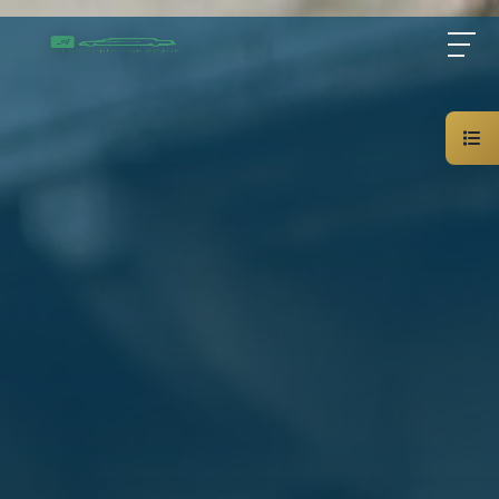
Home
About Us
Services
Blog
Contact Us
01000948802
AR