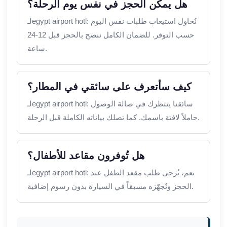
هل يمكن الحجز في نفس يوم الرحلة؟
لـegypt airport hotl: نُحاول استيعاب طلبات نفس اليوم
حسب التوفر. للضمان الكامل ننصح بالحجز قبل 12-24
ساعة.
كيف سأتعرف على سائقي في المطار؟
لـegypt airport hotl: سائقنا ينتظرك في صالة الوصول
حاملاً لافتة باسمك. كما تصلك بياناته الكاملة قبل الرحلة.
هل تُوفرون مقاعد للأطفال؟
لـegypt airport hotl: نعم، يُرجى طلب مقعد الطفل عند
الحجز ونُجهّزه مسبقاً في السيارة بدون رسوم إضافية.