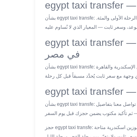
بشأن egypt taxi transfe: ليموزين اسكندرية يُحافظ على نفس مستوى الخدمة في الرحلة الأولى والمئة.
egypt taxi transfer — لتوسع الجغرافي لخدماتنا
في مصر
بشأن egypt taxi transfe: ليموزين اسكندرية يُوفر تغطية واسعة النطاق لمصر: من الإسكندرية والقاهرة
بشأن egypt taxi transfe: مع ليموزين اسكندرية الحجز سهل والأسعار شفافة دائماً. تواصل معنا بتفاصيل
حجز egypt taxi transfe: هل تتوفر سيارات في منتصف الليل؟ بالتأكيد — خدمة ليموزين اسكندرية متاحة