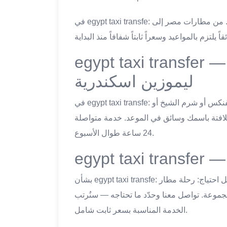
في egypt taxi transfe: ليموزين اسكندرية يجمع الجودة والموثوقية في كل رحلة. من مطارات مصر إلى
egypt taxi transfer — لمطارات المُخدَمة مع
ليموزين اسكندرية
في egypt taxi transfe: سواء هبطت في مطار القاهرة أو برج العرب أو سفنكس أو شرم الشيخ أو
لافتة باسمك وسائق في الموعد. خدمة متواصلة
24 ساعة طوال الأسبوع.
بشأن egypt taxi transfe: خدمات النقل الخاص في ليموزين اسكندرية تناسب كل احتياج: رحلة مطار
مجموعة. تواصل معنا وحدّد ما تحتاجه — سنُرتب
الخدمة المناسبة بسعر ثابت شامل.