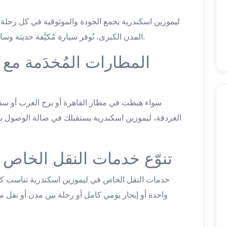
المدن الكبرى، نُوفر سيارة مُكيَّفة حديثة وسائقاً يلتزم بالمواعيد وسعراً ثابتاً شفافاً منذ البداية.
ا
الغردقة، ليموزين اسكندرية يستقبلك في صالة الوصول ب
egypt taxi transfer — تنوّع خدمات النقل الخاص
واحدة أو إيجار يومي كامل أو رحلة بين مدن أو نقل 