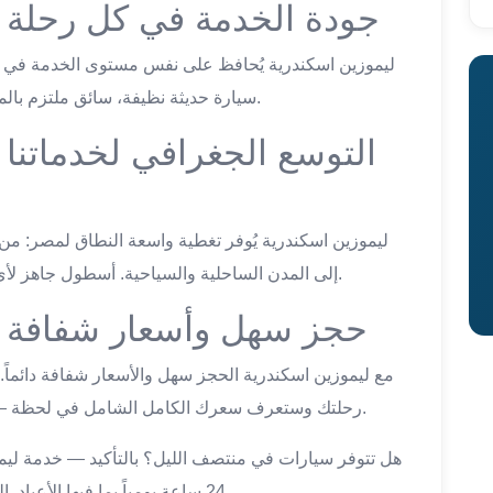
egypt taxi transfer — جودة الخدمة في كل رحلة
سيارة حديثة نظيفة، سائق ملتزم بالموعد، وسعر ثابت — المعيار الذي لا نُساوم عليه.
ا
إلى المدن الساحلية والسياحية. أسطول جاهز لأي وجهة مع سعر ثابت يُحدَّد مسبقاً قبل كل رحلة.
egypt taxi transfer — حجز سهل وأسعار شفافة
رحلتك وستعرف سعرك الكامل الشامل في لحظة — ثم تأكيد مكتوب يضمن حجزك قبل يوم السفر.
24 ساعة يومياً بما فيها الأعياد. السعر ثابت ولا يتغيّر بين رحلة الفجر ورحلة الليل.