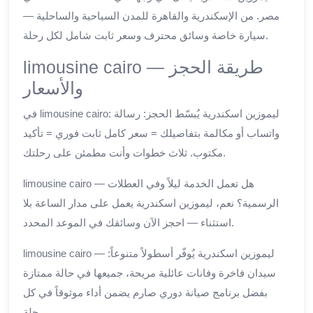
مصر. من الإسكندرية والقاهرة للمدن السياحية والساحلية —
سيارة خاصة وسائق محترف وسعر ثابت شامل لكل رحلة.
limousine cairo — طريقة الحجز
والأسعار
في limousine cairo: ليموزين اسكندرية يُبسّط الحجز: رسالة
واتساب أو مكالمة بتفاصيلك = سعر كامل ثابت فوري = تأكيد
مكتوب. ثلاث خطوات وأنت مطمئن على رحلتك.
limousine cairo — هل تعمل الخدمة ليلاً وفي العطلات
الرسمية؟ نعم، ليموزين اسكندرية يعمل على مدار الساعة بلا
استثناء — احجز الآن وسائقك في الموعد المحدد.
limousine cairo — ليموزين اسكندرية يُوفّر أسطولاً متنوعاً:
سيدان فاخرة وفانات عائلية مريحة، جميعها في حالة ممتازة
بفضل برنامج صيانة دوري صارم يضمن أداء موثوقاً في كل
رحلة.