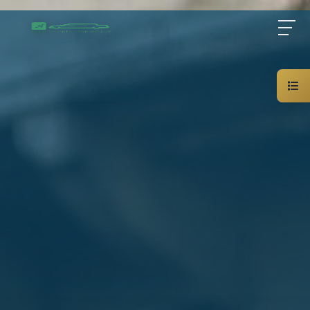
Home
About Us
Services
Blog
Contact Us
01000948802
AR