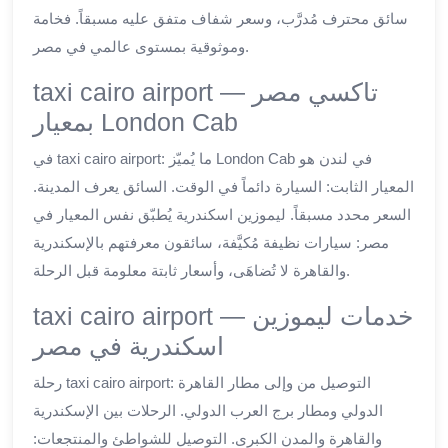
سائق محترف مُدرَّب، وسعر شفاف متفق عليه مسبقاً. فخامة
وموثوقية بمستوى عالمي في مصر.
taxi cairo airport — تاكسي مصر
بمعيار London Cab
في taxi cairo airport: ما يُميّز London Cab في لندن هو
المعيار الثابت: السيارة دائماً في الوقت. السائق يعرف المدينة.
السعر محدد مسبقاً. ليموزين اسكندرية يُطبّق نفس المعيار في
مصر: سيارات نظيفة مُكيَّفة، سائقون معرفتهم بالإسكندرية
والقاهرة لا تُضاهَى، وأسعار ثابتة معلومة قبل الرحلة.
taxi cairo airport — خدمات ليموزين
اسكندرية في مصر
رحلة taxi cairo airport: التوصيل من وإلى مطار القاهرة
الدولي ومطار برج العرب الدولي. الرحلات بين الإسكندرية
والقاهرة والمدن الكبرى. التوصيل للشواطئ والمنتجعات: