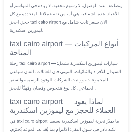
يتضاعف عند الوصول. لا رسوم مخفية. لا زيادة في المواسم أو
الأعياد. هذه الشفافية هي أساس ثقة عملائنا المتجددة مع كل
حجز. احجز taxi cairo airport الآن بسعر ثابت شامل مع
ليموزين اسكندرية.
taxi cairo airport — أنواع المركبات
المتاحة
رحلة taxi cairo airport — سيارات ليموزين اسكندرية تشمل:
السيدان للأفراد والثنائيات، الميني فان للعائلات، الفان سباعي
للمجموعات، ووانيت الشركات للوفود الرسمية والسفر
الجماعي. كل نوع مُفحوص ومُصان ومُهيَّأ للحجز.
taxi cairo airport — لماذا يعود
العملاء للحجز مع ليموزين اسكندرية
في taxi cairo airport: ما يميّز تجربة ليموزين اسكندرية بسيط
لكنه نادر في سوق النقل: الالتزام بما يُعَد به. الموعد يُحتَرَم،