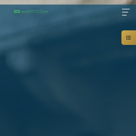
Home
About Us
Services
Blog
Contact Us
01000948802
AR