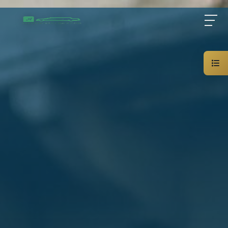
Home
About Us
Services
Blog
Contact Us
01000948802
AR