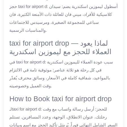
حجز taxi for airport d: أسطول ليموزين اسكندرية يضم: سيدان
كلاسيكية للأفراد، ميني فان للعائلة ذات الأمتعة الكثيرة، فان
سباعي للمجموعة الصغيرة، ومرسيدس للاجتماعات
والمناسبات الرسمية.
taxi for airport drop — لماذا يعود
العملاء للحجز مع ليموزين اسكندرية
في taxi for airport d: سبب عودة العملاء لليموزين اسكندرية
في كل رحلة هو ثلاثة عناصر: موثوقية تامة في الالتزام
بالمواعيد، شفافية كاملة في الأسعار، وسائق محترف يُقدّر
وقت العميل وخصوصيته.
How to Book taxi for airport drop
لـtaxi for airport d: للحجز: أرسل رسالة واتساب مع وقت
رحلتك، عنوان الانطلاق، الوجهة، وعدد المسافرين. تستلم
السعر الشامل النهائي فوراً. يُرسَل تأكيد الحجز مع اسم وبيانات