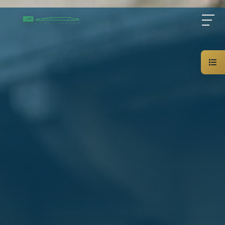
Home
About Us
Services
Blog
Contact Us
01000948802
AR