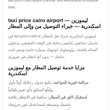
taxi price cairo airport transfer with Alexandria Limousine
now.
taxi price cairo airport — ليموزين
اسكندرية — خبراء التوصيل من وإلى المطار
في taxi price cairo a: ليموزين اسكندرية خبراء نقل المطار
بامتياز: سائقون يُتابعون رحلتك في الوقت الحقيقي، يدخلون
الصالة بلافتتك، ويُوصلونك لوجهتك بسيارة خاصة وسعر ثابت
شامل — بدون أي انتظار غير ضروري.
مزايا خدمة توصيل المطار مع ليموزين
اسكندرية
مراقبة فورية للمواعيد:
نتابع جدول رحلاتك أولاً بأول
ونُبلّغ السائق بأي تغيير تلقائياً.
استقبال لائق في المطار:
سائقنا في الانتظار بلافتة
باسمك ومستعد لمساعدتك فور خروجك.