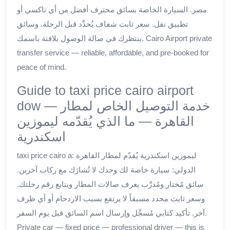
مصر. السيارة الخاصة بسائق محترف أفضل من أي تاكسي أو
تطبيق نقل. سعر ثابت شفاف يُحدَّد قبل الرحلة. وسائق
ينتظرك في صالة الوصول بلافتة باسمك. Cairo Airport private
transfer service — reliable, affordable, and pre-booked for
peace of mind.
Guide to taxi price cairo airport
dow — خدمة التوصيل الخاص لمطار
القاهرة — ما الذي يُقدّمه ليموزين
اسكندرية
taxi price cairo a: ليموزين اسكندرية يُقدّم لمطار القاهرة
الدولي: سيارة خاصة لك وحدك لا تُشارَك مع ركاب آخرين.
سائق مُختار ومُدرَّب يعرف صالات المطار ويتابع رقم رحلتك.
وسعر ثابت محدد مسبقاً لا يرتفع بسبب الازدحام أو أي ظرف
آخر. تأكيد كتابي مُسجَّل وإرسال اسم السائق قبل يوم السفر.
Private car — fixed price — professional driver — this is