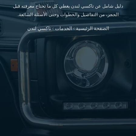
سفنكس
دليل شامل عن تاكسي لندن يغطي كل ما تحتاج معرفته قبل
شركات
الحجز، من التفاصيل والخطوات وحتى الأسئلة الشائعة.
ليموزين
في
الصفحة الرئيسية
›
الخدمات
›
تاكسي لندن
القاهرة
ليموزين
مطار
برج
العرب
شركة
ليموزين
القاهرة
ليموزين
مطار
العلمين
شركة
ليموزين
مطار
القاهرة