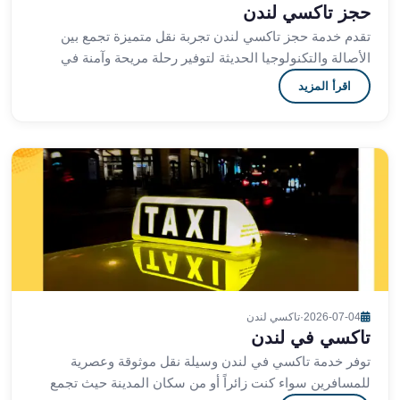
من
حجز تاكسي لندن
مطار
تقدم خدمة حجز تاكسي لندن تجربة نقل متميزة تجمع بين
برج
الأصالة والتكنولوجيا الحديثة لتوفير رحلة مريحة وآمنة في
العرب
شوارع لندن العريقة والمعاصرة مع التزام بتقد
اقرأ المزيد
الى
الساحل
الشمالي
ليموزين
المنوفية
مطار
القاهرة
ليموزين
ليموزين
البحيرة
ليموزين
2026-07-04
·
تاكسي لندن
بلطيم
تاكسي في لندن
ليموزين
توفر خدمة تاكسي في لندن وسيلة نقل موثوقة وعصرية
بورسعيد
للمسافرين سواء كنت زائراً أو من سكان المدينة حيث تجمع
ليموزين