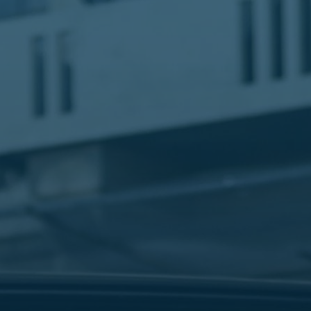
الليموزين
في
مطار
القاهرة
ليموزين
الاسكندرية
شركات
توصيل
مطار
برج
العرب
تاكسي
المطار
شركات
توصيل
من
مطار
القاهرة
تاكسي