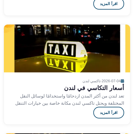
بين التقاليد العريقة في خدمات التاكسي والتكنولوج
اقرأ المزيد
الشرقية
ليموزين
بنها
ليموزين
العبور
ليموزين
6
اكتوبر
الخط
الساخن
ليموزين
2026-07-04
·
تاكسي لندن
العاصمة
أسعار التكاسي في لندن
ليموزين
تعد لندن من أكثر المدن ازدحامًا واستخدامًا لوسائل النقل
الخط
المختلفة ويحتل تاكسي لندن مكانة خاصة بين خيارات التنقل
الساخن
للزوار والسكان المحليين على حد سواء يخت
اقرأ المزيد
تاكسى
ليموزين
مصر