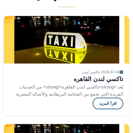
ليموزين
مطار
اكتوبر
ليموزين
العجوزه
ليموزين
مطار
القاهرة
أسعار
ليموزين
2026-07-04
·
تاكسي لندن
فيصل
تاكسي لندن القاهره
ليموزين
يُعد <strong>تاكسي لندن القاهرة</strong> من الخدمات
مطار
الفريدة التي تجمع بين الفخامة البريطانية والأصالة المصرية
القاهرة
حيث يقدم تجربة تنقل متميزة داخل القاهرة
اقرأ المزيد
الخط
الساخن
ليموزين
الهرم