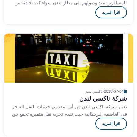
ليموزين
للمسافرين عند وصولهم إلى مطار لندن سواء كنت قادمًا من
المحلة
رحلة دولية أو محلية تضمن لك هذه الخدمة التنقل.
اقرأ المزيد
الكبرى
ليموزين
السويس
ليموزين
العين
السخنة
ليموزين
الغردقة
ليموزين
شرم
الشيخ
2026-07-04
·
تاكسي لندن
شركة تاكسي لندن
ليموزين
مرسي
تعتبر شركة تاكسي لندن من أبرز مقدمي خدمات النقل الفاخر
علم
في العاصمة البريطانية حيث تقدم تجربة نقل متميزة تجمع بين
الرفاهية والتكنولوجيا المتطورة مع الحف
خدمة
اقرأ المزيد
اهلا
مطار