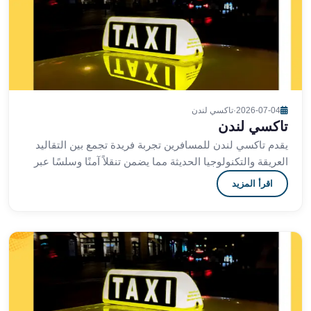
ليموزين
مطار
القاهرة
الي
اسكندرية
ليموزين
الفيوم
2026-07-04
·
تاكسي لندن
ليموزين
تاكسي لندن
من
يقدم تاكسي لندن للمسافرين تجربة فريدة تجمع بين التقاليد
الاسكندرية
العريقة والتكنولوجيا الحديثة مما يضمن تنقلاً آمنًا وسلسًا عبر
الى
شوارع لندن التاريخية والمعاصرة س
اقرأ المزيد
مطار
القاهرة
ليموزين
دهب
ليموزين
من
القاهرة
للاسكندرية