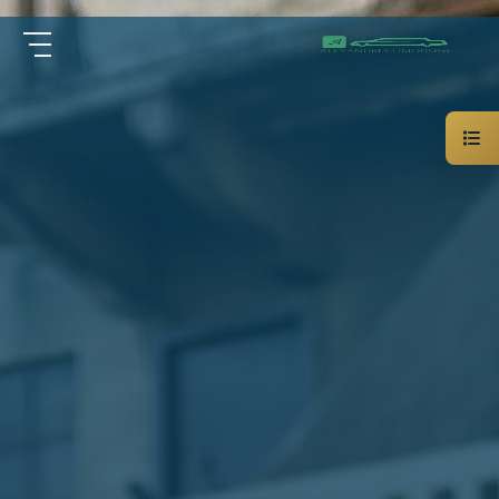
سيارة
الرئيسية
خاصة
بالسائق
من نحن
ليموزين
الاسكندرية
القاهرة
الخدمات
شركات
الليموزين
مقالات
فى
القاهرة
اتصل بنا
شركات
ليموزين
في
01000948802
الاسكندرية
شركات
EN