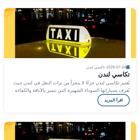
القاهرة
ليموزين
ليموزين
مرسيدس
ايجار
سيارات
زفاف
ايجار
2026-07-04
·
تاكسي لندن
سيارات
تكاسي لندن
مرسيدس
تُعتبر تكاسي لندن جزءًا لا يتجزأ من تراث النقل في لندن حيث
ايجار
تُعرف بسياراتها السوداء الشهيرة التي تتميز بالأناقة والكفاءة
سيارات
والاعتمادية فهي ليست مجرد وسيل
بالسائق
اقرأ المزيد
خدمة
VIP
شركات
تأجير
سيارات