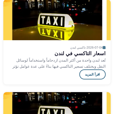
ليموزين
اون
لاين
ليموزين
الشروق
ليموزين
مدينتي
ليموزين
2026-07-04
·
تاكسي لندن
الرحاب
اسعار التاكسي في لندن
ليموزين
تُعد لندن واحدة من أكثر المدن ازدحاماً واستخداماً لوسائل
التجمع
النقل ويختلف تسعير التاكسي فيها بناءً على عدة عوامل تؤثر
الخامس
على التكلفة النهائية للرحلة سواء كنت
اقرأ المزيد
ليموزين
القاهرة
الجديدة
ليموزين
المقطم
ليموزين
المعادي