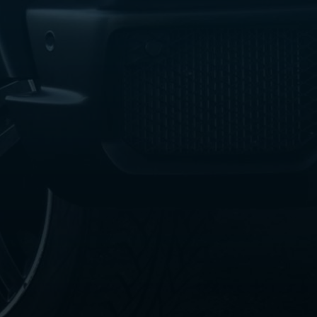
ليموزين
مطار
مرسي
مطروح
شركه
ليموزين
في
القاهره
ليموزين
مطار
الغردقة
ليموزين
اسكندرية
القاهرة
ليموزين
مطار
شرم
الشيخ