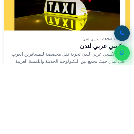
في
الاسكندرية
ليموزين
اسكندريه
ليموزين
2026-07-04
·
تاكسي لندن
الاسكندريه
تكسي عربي لندن
مطروح
تقدم تكسي عربي لندن تجربة نقل مخصصة للمسافرين العرب
ليموزين
في لندن حيث تجمع بين التكنولوجيا الحديثة واللمسة العربية
القاهرة
الأصيلة يتميز هذا التكسي بسهولة التواصل م
الاسكندرية
اقرأ المزيد
ليموزين
الاسكندريه
الغردقه
تأجير
سيارات
الاسكندريه
ليموزين
مطار