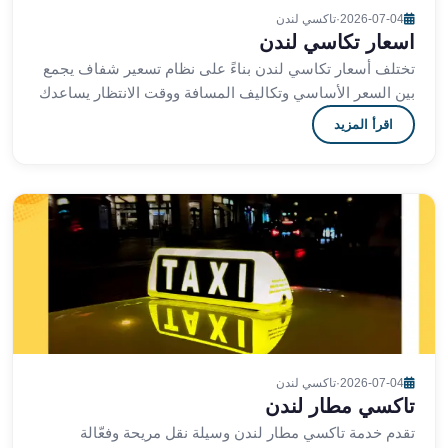
ليموزين
2026-07-04
·
تاكسي لندن
اسعار تكاسي لندن
الجيزة
ليموزين
تختلف أسعار تكاسي لندن بناءً على نظام تسعير شفاف يجمع
رجال
بين السعر الأساسي وتكاليف المسافة ووقت الانتظار يساعدك
الاعمال
فهم هذه الأسعار على التخطيط لرحلاتك في لن
اقرأ المزيد
ليموزين
حدائق
الاهرام
ليموزين
الشيخ
زايد
ليموزين
طنطا
ليموزين
المنصورة
ليموزين
2026-07-04
·
تاكسي لندن
تاكسي مطار لندن
كفر
الشيخ
تقدم خدمة تاكسي مطار لندن وسيلة نقل مريحة وفعّالة