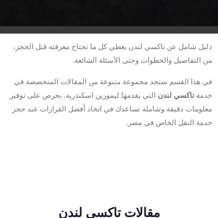
تاكسي
لندن
ليموزين
القاهرة
دليل شامل عن تاكسي لندن يغطي كل ما تحتاج معرفته قبل الحجز،
اسكندرية
من التفاصيل والخطوات وحتى الأسئلة الشائعة.
تاكسي
اسكندريه
في هذا القسم ستجد مجموعة متنوعة من المقالات المتخصصة في
ليموزين
خدمة
تاكسي لندن
التي يقدمها ليموزين اسكندرية. نحرص على توفير
المطار
معلومات دقيقة وشاملة تساعدك في اتخاذ أفضل القرارات عند حجز
الخط
خدمة النقل الخاص في مصر.
الساخن
ليموزين
دمياط
ليموزين
توصيل
المطار
ليموزين
مقالات تاكسي لندن
الدقي