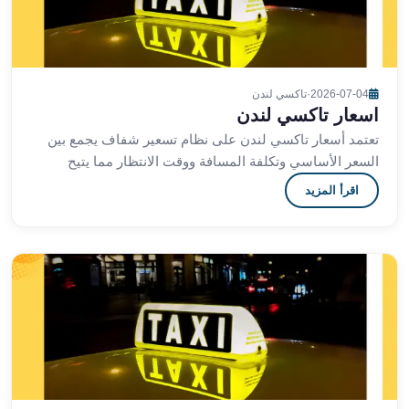
ليموزين
العاشر
من
رمضان
2026-07-04
·
تاكسي لندن
ليموزين
اسعار تاكسي لندن
الزمالك
تعتمد أسعار تاكسي لندن على نظام تسعير شفاف يجمع بين
ليموزين
السعر الأساسي وتكلفة المسافة ووقت الانتظار مما يتيح
مصر
للمسافرين اختيار أفضل خيار يتناسب مع ميزانيتهم
اقرأ المزيد
الجديدة
ليموزين
مدينة
نصر
ليموزين
القاهرة
ليموزين
مصر
ليموزين
العجمي