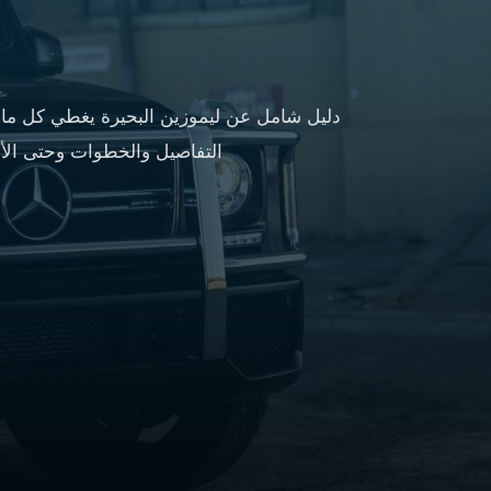
الليموزين
في
مطار
القاهرة
ليموزين
دليل شامل عن ليموزين البحيرة يغطي كل ما 
الاسكندرية
التفاصيل والخطوات وحتى الأس
شركات
توصيل
مطار
برج
العرب
تاكسي
المطار
شركات
توصيل
من
مطار
القاهرة
تاكسي