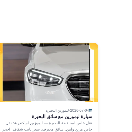
سفنكس
شركات
ليموزين
في
القاهرة
ليموزين
مطار
برج
العرب
شركة
ليموزين
القاهرة
ليموزين
مطار
العلمين
شركة
2026-07-04
·
ليموزين البحيرة
ليموزين
سيارة ليموزين مع سائق البحيرة
مطار
نقل خاص لمحافظة البحيرة — ليموزين اسكندرية: نقل
خاص مريح وآمن. سائق محترف. سعر ثابت شفاف. احجز
القاهرة