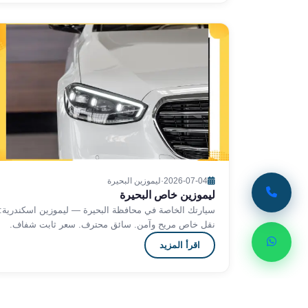
ليموزين
الإسكندرية
من
مطار
القاهرة
ليموزين
مطار
العاصمة
الادارية
ليموزين
البحر
2026-07-04
·
ليموزين البحيرة
الأحمر
ليموزين خاص البحيرة
من
سيارتك الخاصة في محافظة البحيرة — ليموزين اسكندرية:
مطار
نقل خاص مريح وآمن. سائق محترف. سعر ثابت شفاف.
القاهرة
احجز الآن 24 ساعة.
اقرأ المزيد
تاكسي
العاصمة
ليموزين
السخنة