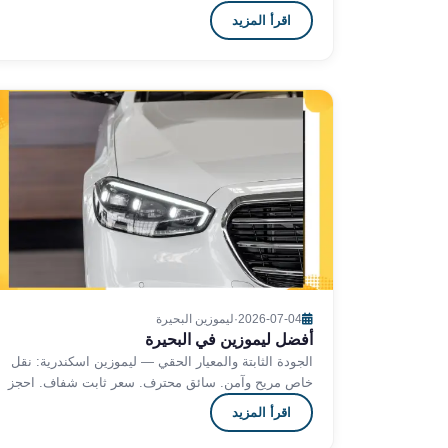
الآن 24 ساعة.
ليموزين
اقرأ المزيد
مطار
مرسي
مطروح
شركه
ليموزين
في
القاهره
ليموزين
مطار
الغردقة
ليموزين
اسكندرية
2026-07-04
·
ليموزين البحيرة
القاهرة
أفضل ليموزين في البحيرة
ليموزين
الجودة الثابتة والمعيار الحقي — ليموزين اسكندرية: نقل
مطار
خاص مريح وآمن. سائق محترف. سعر ثابت شفاف. احجز
الآن 24 ساعة.
شرم
اقرأ المزيد
الشيخ